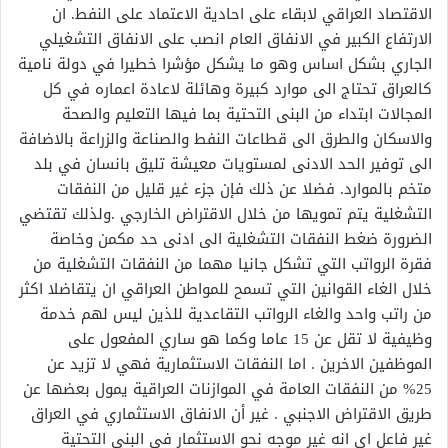
الاقتصاد العراقي لابقاء على احادية الاعتماد على النفط. ان
الارتفاع الكبير في الانفاق العام انصب على الانفاق التشغيلي
الجاري بشكل اساس وهو ما يشكل مؤشرا خطيرا في دولة نامية
كالعراق تحتاج الى موارد كبيرة وهائلة لاعادة اعماره في كل
المجالات ابتداء من البنى التحتية بما فيها التعليم والصحة
والاسكان والطرق الى قطاعات النفط والصناعة والزراعة بالاضافة
الى توفير الحد الادنى لمستويات معيشة تليق بانسان في بلد
متخم بالموارد. فضلا عن ذلك فإن جزء غير قليل من النفقات
التشغلية يتم تمويها من خلال الاقتراض الخارجي .ولذلك تقتضي
الضرورة ضغط النفقات التشغلية الى ادنى حد مكمن وخاصة
فقرة الرواتب التي تشكل جانيا مهما من النفقات التشغلية من
خلال الغاء القوانين التي تسمح للمواطن العراقي ان يتقاضلا اكثر
من راتب واحد والغاء الرواتب التقاعدية للذين ليس لهم خدمة
وظيفية لا تقل عن 15 عاما وكما هو ساري المفعول على
الموظفين الاخرين . اما النفقات الاستثمارية فهي لا تزيد عن
25% من النفقات العامة في الموازنات العراقية يمول بعضها عن
طريق الاقتراض الاجنبي . غير أن الانفاق الاستثماري في العراق
غير فاعل اي انه غير موجه نحو الاستثمار في البنى التحتية