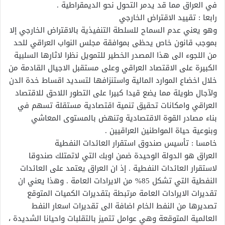
في العراق مما قد يدمر التحول نحو الديمقراطية .
رابعا : تقييد الاقتراض الخارجي
وهو يعني عدم السماح للسلطة التنفيذية بالاقتراض الخارجي إلا
بموجب قانون خاص يحظى بموافقة مجلس النواب العراقي للحد
من اللجوء الى هذا المصدر الخطير للتمويل نظرا لاثارها السلبية
الكبيرة على الاقتصاد العراقي وعلى مستقبل الاجيال القادمة من
خلال اخضاع الموارد المالية واستنزافها لتسديد اقساط خدة الدن
ولآجال طويلة مما يضع قيدا كبيرا على التطور اللاحق للاقتصاد
العراقي وامكانات تحقيق تنمية اقتصادية مستقلة تسهم في
بناء مصادر القوة الاقتصادية وتنهض بالمستوى المعاشي
وبنوعية حياة المواطنين العراقيين .
خامسا : تأسيس صندوق استقرار العائدات النفطية
العراق هو الدولة الوحيدة ضمن اوبك التي لاتمتلك صندوقا
لاستقرار العائدات النفطية . إذ ان العراق يعتمد على العائدات
النفطية التي تشكل 85% من الايرادات العامة . وهذا يعني ان
تقديرات الايرادات العامة مرتبطة بتقديرات الكميات المتوقع
تصديرها من النفط الخام اضافة الى تقديرات اسعار النفط
العالمية المتوقعة وهي عوامل تتميز بالتقلبات واحيانا الشديدة ،