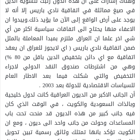
وهناك إشارات على أن هذه الدول رتبت لتسوية الدين
في صيغ مماثلة في اتفاقية نادي باريس إلا أنه لا
يوجد على أرض الواقع إلى الآن ما يؤيد ذلك.ويبدوا ان
الاعفاء منها يحتاج الى اتفاقات سياسية اكثر من أي
شي اخر علما ان العراق ملتزم بمبدا المعاملة بالمثل
ضمن اتفاقية نادي باريس ( اي لايجوز للعراق ان يعقد
اتفاقية مع اي دائن بتخفيض الدين باقل من 80 %)
وهي من اشترطات صندوق النقد الدولي لاجراء
التخفيض والتي شكلت فيما بعد الاطار العام
للسياسات الاقتصادية للدولة بعد 2003 .
أن الجانب الاكبر من الديون العراقية كانت لدول خليجية
وبالذات السعودية والكويت ، في الوقت الذي كان
فيه جانب كبير من هذه الديون قد منحت تحت باب
المساعدات وحولت من جانب واحد الى ديون ، ومع ان
الكويت تؤكد بانها تمتلك وثائق رسمية تبين تحويل