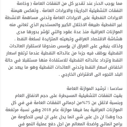
مما يوجب الحذر عند تقدير كل من النفقات العامة ( وخاصة
النفقات التشغيلية الجارية) والايرادات العامة . وتعكس هيمنة
الايرادات النفطية على الايرادات العامة وتدني مساهمة الانشطة
غير النفطية طبيعة الاختلال الكبير والمستديم الذي تعاني منه
الموازنات العراقية منذ عدة عقود والتي تؤشر بدورها مدى
هشاشة الاقتصاد العراقي وتبعيته المتزايدة لسلعة النفط .
ولذلك ينبغي على العراق ان يؤسس صندوقا لاستقرار العائدات
النفطية يوظف فيه جزءا من عائداته النفطية عندما ترتفع اسعار
النفط وتزداد عائداته النفطية للاستفادة منها مستقبلا في حالة
انخفاض اسعار النفط وتدني العائدات النفطية وهو ما يبعد عن
البلد اللجوء الى الاقتراض الخارجي .
سادسا : ترشيد الموازنة العامة
بقيت النفقات التشغيلية المسيطرة على حجم الانفاق العام
وبنسبة لاتقل عن 75%من اجمالي النفقات العامة في في كل
الموازنات العراقية بما فيها موازنة عام 2018 وهي نسبة مرتفعة
جدا وهذا ان دل على شي انما يدل على ان ليس للحكومة من
برامج انمائي واضحة المعالم من اجل دفع عملية النمو في