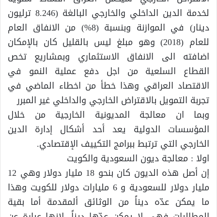
لخدمة الدين الداخلي والخارجي البالغة (8.246 ترليون
دينار) في الموازنة وبنسبة (8%) من الانفاق العام
للعام (2018) وهو مبلغ ليس بالقليل كان بالإمكان
اضافته الى الانفاق الاستثماري وبمشاريع تخص
القطاع السلعية من اجل دفع عملية النمو في
الاقتصاد العراقي وهذا خطأ من اخطاء الماضي في
تجربة التمويل بالاقتراض الخارجي والداخلي غير المبرر
وبما ان معالجة المديونية الخارجية من خلال
المؤسسات الدولية يعد أحد أشكال إدارة الدين
الخارجي التي ترتبط ببرامج التكييف الإقتصادي.
اولا : معالجة ديون السعودية والكويت
إن أصل هذه الديون كان بنحو 18 مليار دولار وهي 12
مليار دولار للسعودية و 6 مليارات دولار للكويت وهذا
ما يمكن عدّه ديناً من الوثائق ألمقدمة أما بقية
المطالبات فهي لا يمكن عدّها ديناً. لانها عبارة عن