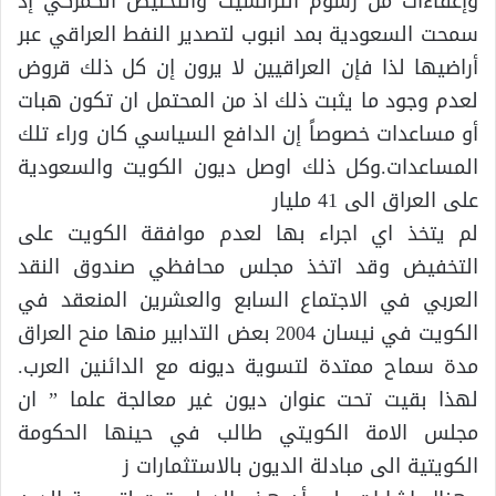
وإعفاءات من رسوم الترانسيت والتخليص الكمركي إذ
سمحت السعودية بمد انبوب لتصدير النفط العراقي عبر
أراضيها لذا فإن العراقيين لا يرون إن كل ذلك قروض
لعدم وجود ما يثبت ذلك اذ من المحتمل ان تكون هبات
أو مساعدات خصوصاً إن الدافع السياسي كان وراء تلك
المساعدات.وكل ذلك اوصل ديون الكويت والسعودية
على العراق الى 41 مليار
لم يتخذ اي اجراء بها لعدم موافقة الكويت على
التخفيض وقد اتخذ مجلس محافظي صندوق النقد
العربي في الاجتماع السابع والعشرين المنعقد في
الكويت في نيسان 2004 بعض التدابير منها منح العراق
مدة سماح ممتدة لتسوية ديونه مع الدائنين العرب.
لهذا بقيت تحت عنوان ديون غير معالجة علما ” ان
مجلس الامة الكويتي طالب في حينها الحكومة
الكويتية الى مبادلة الديون بالاستثمارات ز