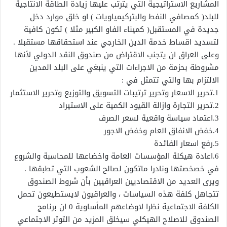
المشاريع الاستراتيجية التي يترتب عليها زيادة الطاقة الانتاجية
للبلد( كمصافي النفط والبتركيمياويات ) او خلق موارد دخل
جديدة في المستقبل( كميناء الفاو الكبير مثلا ) تكون كافية
لتسديد اقساط خدمة الدين الخارجي عند استحقاقها مستقبلا .
وعلى العراق ان يتجنب الاقتراض من صندوق النقد الدولي لأنها
مشروطة بحزمة من الاجراءات التي ينبغي على البلد المدين
الالتزام بها والتي تتمثل في :
1.تحرير الاسعار وتحرير ترتيبات التسويق والتوزيع وتحرير الاستثمار
2.تحرير التجارة وازالة القيود الكمية على الاستيراد
3.اعتماد سياسة واقعية لسعر الصرف
4.خفض الانفاق العام وخفض الاجور
5.رفع اسعار الفائدة
6.اعادة هيكلة المؤسسات العامة واخضاعها للمحاسبة والشروع
في خصخصتها ونادرا ماتكون لصالح الشعوب التي تطبقها .
ويرى العديد من الاقتصاديين العراقيين بأن شروط الصندوق
تتجاهل كلفة هذه السياسات ، والعراقيون لايستطيعون تحمل
الكلفة الاجتماعية نظرا لاوضاعهم المأساوية 0 ان برنامج
الصندوق للاصلاح الهيكلي سيخلق المزيد من التوتر الاجتماعي