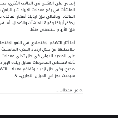
إيجابي على العكس في الحالات الأخرى، حيث 
المنشآت في رفع معدلات الإيرادات بالتزامنِ 
الفائدة، وبالتالي فإن ازدياد أسعار الفائدة ت
يحقق أرباحًا وفيرة للمنشآت والأعمال، أما ف
فإن الأرباح ستنخفض حتمًا.
أما أثار التضخم الإقتصادي في النمو الإقتص
ملاحظتها من خلال ازدياد القدرة التنافسية ل
على الصعيد الدولي في حال تدني معدلات ا
ذلك لانخفاض المدفوعات مقابل زيادة الإيرا
صحيح، وفي حال ازدياد وتفاقم معدلات التضخ
سيحدث عجز في الميزان التجاري.. &
& عن محطات…