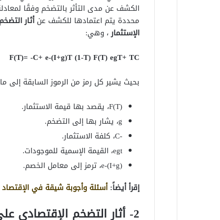
الكشف عن مدى التأثر بالتضخم وفقًا لمعادل
محددة يتم اعتمادها للكشف عن
أثار التضخ
الإستثمار
، وهي:
F(T)= -C+ e-(I+g)T (1-T) F(T) egT+ TC
بحيث يشير كل رمز من الرموز السابقة إلى ما 
F(T)، يقصد بها قيمة الاستثمار.
g، يشار بها إلى التضخم.
-C، كلفة الاستثمار.
egt، القيمة الإسمية للموجودات.
e-(I+g)، ترمز إلى معامل الخصم.
إقرأ أيضاً:
أسئلة وأجوبة شيقة في الإقتصاد
2- أثار التضخم الإقتصادي ع