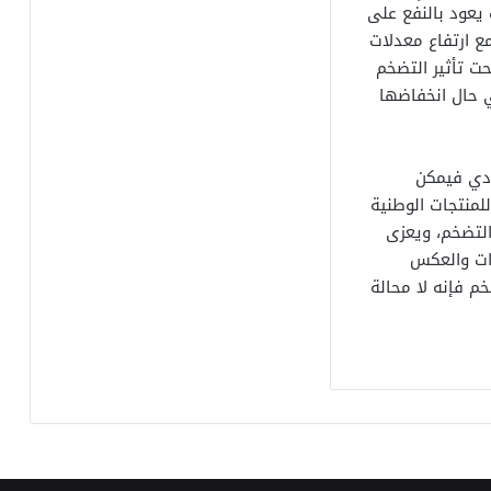
يعود بالنفع على
مع ارتفاع معدلات
حت تأثير التضخم
ي حال انخفاضها
ادي فيمكن
لمنتجات الوطنية
لتضخم، ويعزى
دات والعكس
م فإنه لا محالة