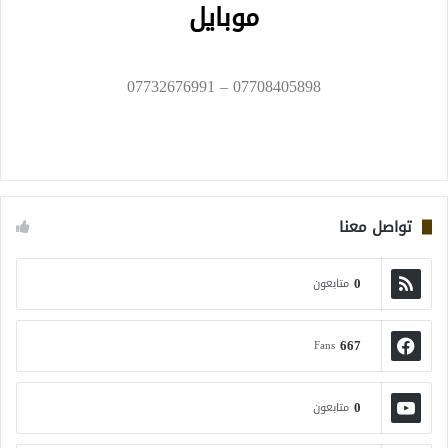
موبايل
07708405898 – 07732676991
تواصل معنا
0
متابعون
667
Fans
0
متابعون