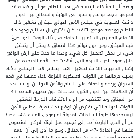
واضحاً أن المشكلة الرئيسة في هذا النظام هو أن واضعيه قد
افترضوا وجود توافق واتفاق في الرؤية والمصالح بين الدول
دائمة العضوية في مجلس الأمن الدولي حيث إن تشغيل ذاك
النظام ووضعه موضع التنفيذ كان يفترض بل يستلزم وجود ذاك
الاتفاق المفترض الدائم بين الحلفاء في ذلك الوقت الذي صيغ
فيه الميثاق، ومن دون توافر هذا الاتفاق لا يمكن أن يتحقق
شيء بل يمكن تعطيل كل شيء. وهذا ما حدث على أرض الواقع
خلال عقود الحرب الباردة التي شهدت عجز الأمم المتحدة عن
إكمال الترتيبات اللازمة لتفعيل العمل بنظام الأمن الجماعي وذلك
بسبب حرمانها من القوات العسكرية اللازمة لأداء عملها في قمع
العدوان وردعه والحفاظ على السلم والأمن الدوليين. وسبب هذا
أن الخلافات بين الدول الكبرى قد حالت دون تطبيق المادة -43-
من الميثاق وما تقتضيه من إبرام الاتفاقات اللازمة لتشكيل
القوات الدولية التي يفترض أن توضع تحت تصرف مجلس الأمن
ليستخدمها طبقاً للسلطات المخولة له بموجب المادة -42-، فضلاً
عن أن الحرب الباردة أدت إلى تجميد عمل لجنة الأركان المنصوص
عليها في المادة -47- من الميثاق، وهو ما أدى إلى أن الأمم
المتحدة أصبحت عاجزة عن تطبيق قواعد هذا النظام على الرغم