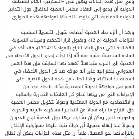
وفي مثل هذه الحالات يتعين على «السكرتير» العام للمنظمة
الدولية أن يدعو إلى انعقاد مجلس العصبة للاتفاق حول التدابير
الدولية الجماعية التي يتوجب اتخاذها لمواجهة هذه الطوارئ.
وبعد أن ألزم صك العصبة أعضاءه بقبول التسوية السلمية
للنزاعات الدولية (م 12)، وبقبول قرار التحكيم وهيئات التسوية
القضائية التي يحال إليها النزاع (المواد 13/14/15)، فقد أكد في
المادة السادسة عشرة منه أنّه إذا لجأت إحدى الدول الأعضاء في
العصبة إلى الحرب متجاهلةً تعهداتها السابقة فإن هذا العمل
العدواني ينظر إليه على أنه موجّه ضد كل الدول الأعضاء في
العصبة بلا استثناء، وهنا يُطلب من هذه الدول التصرف على
الفور في مواجهة الدولة المعتدية وذلك باتخاذ عدد من
الإجراءات التي من بينها قطع كل العلاقات التجارية والمالية
والاقتصادية مع الدولة المعتدية وصولاً لتخويل مجلس العصبة
حق اقتراح ما يراه فعالاً من التدابير العسكرية «البرية والبحرية
والجوية» التي يمكن أن تشارك فيها دول العصبة لردع العدوان
وصولاً لحد إنهاء عضوية أي دولة تثبت عليها مسؤولية الإخلال
بالتزاماتها نحو العصبة. علماً أن مثل هذه الجزاءات يمكن أن تطال