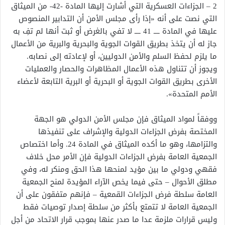
2 – الجزاءات العسكرية
التي أشارت إليها المادة -42- من الميثاق
التي نصت على أنه «إذا رأى مجلس الأمن أن التدابير المنصوص
عليها في المادة ــــ 41 ــــ لا تفي بالغرض أو ثبت أنها لم تفِ به
جاز له أن يتخذ بطريق القوات الجوية والبحرية والبرية من الأعمال
ما يلزم لحفظ السلم والأمن الدوليين، أو لإعادته إلى نصابه.
ويجوز أن تتناول هذه الأعمال المظاهرات والحصار والعمليات
الأخرى بطريق القوات الجوية أو البحرية أو البرية التابعة لأعضاء
الأمم المتحدة».
ووفقاً لمواد الميثاق فإن مجلس الأمن الدولي هو الجهة
المختصة بفرض الجزاءات الدولية والإشراف على تنفيذها
والتزامها، وهو ما أكده الميثاق في المادة 24. وأما اختصاص
الجمعية العامة بفرض الجزاءات الدولية فإن الأمر محل خلاف
فقهي ودولي ما بين مؤيد لمنحها هذا الحق ومنكر له، وفي
مطلق الأحوال – حتى فيما يخص الآراء المؤيدة لمنح الجمعية
العامة سلطة فرض الجزاءات القمعية – فإنهم متفقون على أن
الجمعية العامة لا تتمتع بأكثر من سلطة إصدار توصيات فقط
وليس قرارات ملزمة عدا ما صدر عنها بموجب قرار الاتحاد من أجل