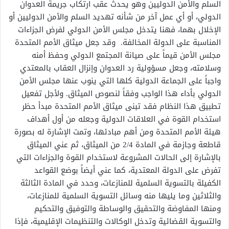
السلم والأمن الدوليين وهو يحدث عقب ارتكاب جريمة العدوان
الدولي، أو أي عمل آخر من شأنه تهديد السلم والأمن الدوليين أو
الإخلال بهما، فهنا يتدخل مجلس الأمن الدولي لفرض الجزاءات
المناسبة على الدولة المخالفة. وقد جعل ميثاق الأمم المتحدة
مجلس الأمن قيماً على صيانة المجتمع الدولي وحفظ أمنه
وسلامته، وجعل مسؤولية رد العدوان وإنزال العقاب بالمعتدي
واجباً على الجماعة الدولية كلها التي ينوب عنها مجلس الأمن
الدولي بأداء هذا الواجب وفقاً لنصوص الميثاق. ولأجل تفعيل
تطبيق هذا النظام فقد تبنى ميثاق الأمم المتحدة مبدأ حظر
استخدام القوة في العلاقات الدولية وجعله من أول أهداف
هيئة الأمم المتحدة ومن أهم مبادئها، وتمت الإشارة له بصورة
قاطعة وجازمة في المادة 2/4 من الميثاق، ثم عني الميثاق
بالإشارة إلى الحالات المشروعة لاستخدام القوة والجزاءات التي
تفرض على الدولة المعتدية، كما عني أيضاً بوضع القواعد
الكفيلة بالتسوية السلمية للمنازعات، وحدد في المادة الثالثة
والثلاثين وما يليها منه وسائل التسوية السلمية للمنازعات،
ومنها المفاوضة والتحقيق والوساطة والتوفيق والتحكيم
والتسوية القضائية وتدخل الوكالات والتنظيمات الإقليمية، فإذا