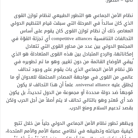
ثانياً – التطور:
نظام الأمن الجماعي هو التطور الطبيعي لنظام توازن القوى
الذي كان سائداً في المرحلة التي سبقت قيام التنظيم الدولي
المعاصر، ذلك أن نظام توازن القوى كان يقوم على أساس
التحالفات التنافسية
competitive alliances
أي تجزئة القوّة في
المجتمع الدولي بين عدد من محاور القوى التي تتعادل
إمكاناتها، والردع المتبادل بين هذه القوى المتعادلة هو الذي
ُيبقي الأوضاع القائمة من دون تغيير. وهو ما تم تطويره في
ظل نظام الأمن الجماعي الذي بات يقوم على وجود تحالف
عالمي من القوى في مواجهة المصادر المحتملة للعدوان أو ما
يُطلق عليه
universal alliance
. علماً أن هذا التحالف لا يكون
مُوجهاً ضد دولة محددة أو مجموعة من الدول تحديداً، بل يكون
ضد أي مُعتدٍ وهو بالتالي تحالف لا يتم أصلاً من أجل الحرب ولكن
بقصد تدعيم السلام ومنع الحرب.
ويظهر تطور نظام الأمن الجماعي الدولي جلياً من خلال تتبع
كيفية صياغته وتطبيقه في نظامي عصبة الأمم والأمم المتحدة،