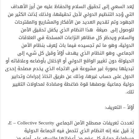
يُعد السعي إلى تحقيق السلام والحفاظ عليه من أبرز الأهداف
التي وُجد التنظيم الدولي لأجل تحقيقها، ولذلك بُذلت الكثير من
الجهود وتم تقديم العديد من الأفكار والمشاريع والمقترحات
للوصول إلى صيغة هذا النظام الذي يكفل تحقيق الأمن
والسلام ويحظر كل مظاهر النزاعات المسلحة في العلاقات
الدولية، وهو ما تم تجسيده فيما بات يُعرف بنظام الأمن
الجماعي. وهو النظام الذي يهدف أوّلاً وقبل كل شيء إلى
الحيلولة دون تغيير الواقع الدولي أو الإخلال بأوضاعه وعلاقاته أو
تبديلها بصورة غير مشروعة في الاتجاه الذي يخدم مصلحة إحدى
الدول على حساب غيرها، وذلك عن طريق اتخاذ إجراءات وتدابير
دولية جماعية بوصفها قوة ضاغطة ومضادة لمحاولات التغيير
تلك.
أوّلاً – التعريف:
تعددت تعريفات مصطلح الأمن الجماعي
E – Collective Security
،
إذ قيل عنه إنه النظام الذي تتحمل فيه الجماعة الدولية
مسؤولية حماية كل عضو من أعضائها والسهر على أمنه من