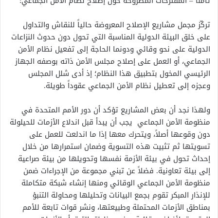
ثامناً – المقترحات المطروحة حول إصلاح نظام الأمن الجماعي:
تركّز مجمل مشاريع الإصلاح المعروضة حالياً للنقاش والتداول
على خلق البيئة الدولية المناسبة التي تحول دون حدوث النزاعات
الدولية على نحو وقائي ودونما الحاجة إلى تفعيل نظام الأمن
الجماعي، أو العمل على إصلاح مجلس الأمن ذاته بوصفه الجهاز
الرئيسي المخول بتطبيق هذا النظام؛ إذ أدى شلل المجلس
وعجزه إلى تعطيل نظام الأمن الجماعي عقوداً طويلة.
ولهذا نجد أن بعض المشاريع تؤكد أن دور الأمم المتحدة في
منظومة الأمن الجماعي يجب أن يبدأ قبل اندلاع الأزمات للحيلولة
دون وقوعها أصلاً، ويتحرك معها إذا ما اندلعت للعمل على
تسويتها ثم تثبيت هذه التسوية وضمان استمرارها من خلال
إحداث تحول في بيئة الأزمة نفسها وتحويلها من بيئة صراعية
إلى بيئة تعاونية. فضلاً عن تبني مجموعة من الإجراءات ضمن
منظومة الأمن الجماعي الوقائي ومنها إنشاء شبكة متكاملة
للإنذار المبكر تقوم بجمع البيانات وتحليلها ومحاولة التنبؤ
بمناطق الأزمات المحتملة وطبيعتها، ونشر قوات تابعة للأمم