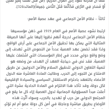
علماً أن فكرته تعود إلى القرآن الكريم
:
)
مَن قَتَلَ نَفْسَاً بِغَيْرِ نَفْسٍ
أَوْ فَسَادٍ فِي الأرْضِ فَكَأَنَّمَا قَتَلَ النَّاسَ جَمِيعاً
(
[المائدة32]
.
ثالثاً – نظام الأمن الجماعي في عهد عصبة الأمم:
ارتبط نشوء عصبة الأمم في العام 1919 في ذهن مؤسسيها
بنظام الأمن الجماعي لدرجة أنهم نظروا إليها على أنها الصيغة
المثالية التي يمكن بها تحقيق الأمن الجماعي على أرض الواقع،
ولذا فقد تضمن عهد العصبة عدداً من النصوص التي تهدف إلى
وضع واقع دولي محدد في إطار المؤسسات التي اشتملت عليها
العصبة. فقد نص في ديباجة العهد أن الهدف من وضعه هو
تنمية التعاون الدولي لتحقيق السلام والأمن الدوليين عن طريق
الامتناع عن اللجوء إلى الحرب. وطالبت المادة العاشرة منه الدول
الأعضاء بالتعهد باحترام الاستقلال السياسي والسيادة الإقليمية
لكل دولة، وقد تأكد هذا الالتزام في المادة الحادية عشرة التي
أعلنت مبدأ المسؤولية الجماعية لدول العصبة إزاء كل ما يقع في
المجتمع الدولي من حرب أو تهديد بالحرب، وسواء أثّرت هذه
الأوضاع بطريق مباشرة وعاجلة في أمن كل دولة عضو أم لم تؤثر،