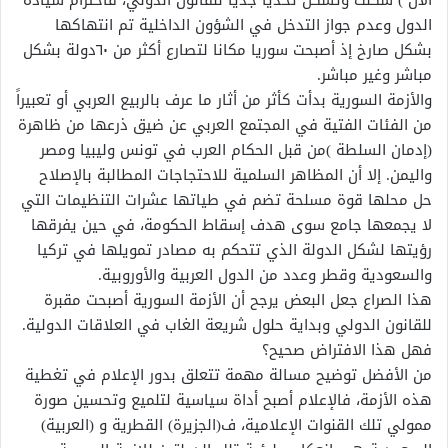
الدول وعدم جواز التدخل في الشؤون الداخلية تم انتهاكها
بشكل صارخ إذ أصبحت سوريا مكانا لتصارع أكثر من ٦٠دولة بشكل
مباشر وغير مباشر.
والأزمة السورية بدأت كأثر من أثار ما عرف بالربيع العربي أو تعبيراً
من الفئات الفتية في المجتمع العربي عن ضيق ذرعها من ظاهرة
(إدمان السلطة )من قبل الحكام العرب في تونس وليبيا ومصر
واليمن. إلا أن المظاهر السلمية للاحتجاجات المطالبة بالإصلاح
حل محلها قوة مسلحة تضم في طياتها عشرات التنظيمات التي
لا يجمعها جامع سوى هدف إسقاط الحكومة، في حين يفرقها
رؤيتها لشكل الدولة الذي تتحكم به مصادر تمويلها في تركيا
والسعودية وقطر وعدد من الدول العربية والأوروبية.
هذا الصراع جعل البعض يرجح أن الأزمة السورية أصبحت مقبرة
للقانون الدولي وبداية حلول شريعة الغاب في العلاقات الدولية.
فهل هذا الافتراض صحيح؟
من الأفضل توضيح مسالة مهمة تتعلق بدور الإعلام في تغطية
هذه الأزمة، فالإعلام أصبح أداة سياسية لتلميع وتحسين صورة
ممولي تلك القنوات الإعلامية، ف(الجزيرة) القطرية و (العربية)