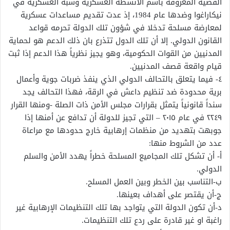
القضية المعروفة باسم الأنشطة العسكرية وشبه العسكرية في
نيكاراغوا وضدها عام 1984، إذ عدت تقديم مساعدات عسكرية
لمعارضة مسلحة تدخلا في شؤون تلك الدولة تحرمه قواعد
القانون الدولي. إلا أن تلك الدول تتذرع بان ذلك الدعم هو لحماية
المدنيين من القوات الحكومية، وهو يجيز نظرياً هذا الدعم إذا ثبت
قيام واقعة قصف المدنيين.
٤- فيما يتعلق بالتحالف الدولي الذي ينفذ ضربات جوية وأعمال
برية محدودة ضد تنظيم داعش في الرقة، فهذا التحالف يجد
سنداً قانونياً يتمثل بقرارات مجلس الأمن ذات الصلة -ومنها القرار
٢٢٤٩ في عام ٢٠١٥ – التي تجيز للدولة أن تدافع عن أمنها إذا
جوبهت بتهديد من منظمات إرهابية خارج حدودها مع مراعاة
عدد من الشروط منها:
أ- أن تشكل تلك المجاميع المسلحة خطراً يهدد الأمن والسلم
الدولي.
ب-التناسب بين الخطر وبين العمل المسلح.
ج-أن يقتصر على أهداف بعينها.
د-أن تكون الدولة التي يتواجد بها تلك التنظيمات الإرهابية غير
راغبة او غير قادرة على ردع تلك التنظيمات.