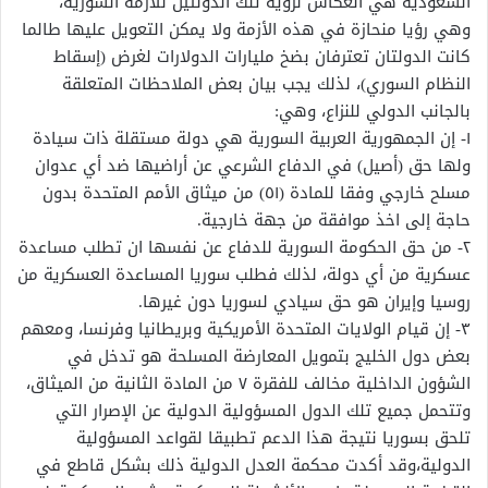
السعودية هي انعكاس لرؤية تلك الدولتين للازمة السورية،
وهي رؤيا منحازة في هذه الأزمة ولا يمكن التعويل عليها طالما
كانت الدولتان تعترفان بضخ مليارات الدولارات لغرض (إسقاط
النظام السوري)، لذلك يجب بيان بعض الملاحظات المتعلقة
بالجانب الدولي للنزاع، وهي:
١- إن الجمهورية العربية السورية هي دولة مستقلة ذات سيادة
ولها حق (أصيل) في الدفاع الشرعي عن أراضيها ضد أي عدوان
مسلح خارجي وفقا للمادة (٥١) من ميثاق الأمم المتحدة بدون
حاجة إلى اخذ موافقة من جهة خارجية.
٢- من حق الحكومة السورية للدفاع عن نفسها ان تطلب مساعدة
عسكرية من أي دولة، لذلك فطلب سوريا المساعدة العسكرية من
روسيا وإيران هو حق سيادي لسوريا دون غيرها.
٣- إن قيام الولايات المتحدة الأمريكية وبريطانيا وفرنسا، ومعهم
بعض دول الخليج بتمويل المعارضة المسلحة هو تدخل في
الشؤون الداخلية مخالف للفقرة ٧ من المادة الثانية من الميثاق،
وتتحمل جميع تلك الدول المسؤولية الدولية عن الإصرار التي
تلحق بسوريا نتيجة هذا الدعم تطبيقا لقواعد المسؤولية
الدولية،وقد أكدت محكمة العدل الدولية ذلك بشكل قاطع في