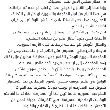
ه- إخطار مجلس الأمن بتلك العمليات.
وإذا عدنا إلى القانون الدولي نجد أن اغلب قواعده تم مراعاتها
في هذا النزاع من قبل الحكومة والسورية او من قبل التحالف
الدولي(ما عدا بعض الاستثناءات)، ولا تشير الوقائع إلى غياب
لقواعد القانون الدولي.
لكن نعيد إلى الأذهان دور وسائل الإعلام في توظيف بعض
الأحداث لخلق ردود أفعال تغير من قناعات المتلقي،
والمثال الأوضح هو سياسة بريطانيا تجاه الأزمة السورية،
فالإعلام البريطاني المسيس مثل التلغراف والاندبندت جعل من
الحكومة السورية الوحش الكاسر ومن المعارضة مدنيين عزل تفتك
بهم الحكومة ، إلى ان ظهر فيديو لأحد عناصر المعارضة
المدعومة من بريطانيا وهو ينتزع قلب جندي سوري مقتول
ويقوم بأكله متوعدا القوات الحكومية بالمصير نفسه، ساهم هذا
الواقع في تغيير موقف مجلس العموم البريطاني ضد الاستمرار
بتمويل تلك المعارضة او توجيه ضربات عسكرية ضد القوات
الحكومية السورية طالما تبين لها أن المعارضة -بخلاف ما أشاعته
الوكالات الإعلامية المسيسة- هي تنظيمات هجينة تحمل من
التوحش والانفلات ما لا تستطيع كل الأقلام والقنوات