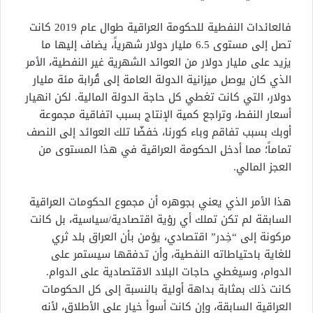
فالعائدات النفطية للحكومة العراقية طوال عام 2019 كانت
تصل إلى مستوى 6.5 مليار دولار شهرياً، يضاف إليها ما
يزيد على مليار دولار من العوائد الشهرية غير النفطية، الأمر
الذي كان يوصل ميزانية الدولة العامة إلى قُرابة مئة مليار
دولار، التي كانت تغطي كل حاجة الدولة المالية. لكن انهيار
أسعار النفط، وتراجع كمية الإنتاج بسبب اتفاقية مجموعة
أوبك بسبب تفاقم وباء كورنا، خفضّا تلك العوائد إلى النصف
تماماً؛ مما أدخل الحكومة العراقية في هذا المستوى من
العجز المالي.
هذا الأمر الذي يعني بجوهره أن مجموع الحكومات العراقية
السابقة لم تكن تملك أي رؤية اقتصادية/سياسية، بل كانت
مركونة إلى “خِدر” اقتصادي، يؤمن بأن العراق بلد ثري
للغاية باحتياطاته النفطية، وأن تدفقها سيستمر على
الدوام، وسيغطي حاجات البلاد الاقتصادية على الدوام.
كانت ذلك بمثابة بداهة أولية بالنسبة إلى كل الحكومات
العراقية السابقة، وإن كانت أسوأ خيار على الأطلاق، لأنه