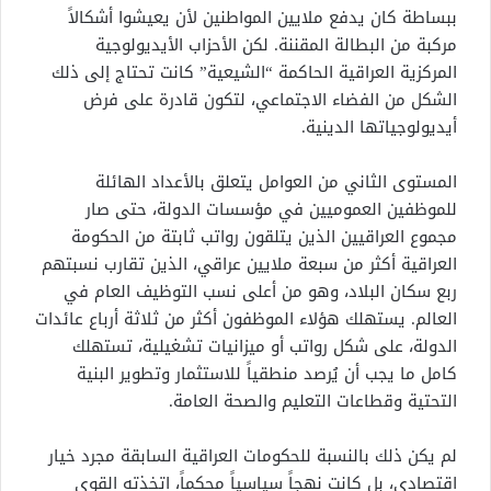
ببساطة كان يدفع ملايين المواطنين لأن يعيشوا أشكالاً
مركبة من البطالة المقننة. لكن الأحزاب الأيديولوجية
المركزية العراقية الحاكمة “الشيعية” كانت تحتاج إلى ذلك
الشكل من الفضاء الاجتماعي، لتكون قادرة على فرض
أيديولوجياتها الدينية.
المستوى الثاني من العوامل يتعلق بالأعداد الهائلة
للموظفين العموميين في مؤسسات الدولة، حتى صار
مجموع العراقيين الذين يتلقون رواتب ثابتة من الحكومة
العراقية أكثر من سبعة ملايين عراقي، الذين تقارب نسبتهم
ربع سكان البلاد، وهو من أعلى نسب التوظيف العام في
العالم. يستهلك هؤلاء الموظفون أكثر من ثلاثة أرباع عائدات
الدولة، على شكل رواتب أو ميزانيات تشغيلية، تستهلك
كامل ما يجب أن يُرصد منطقياً للاستثمار وتطوير البنية
التحتية وقطاعات التعليم والصحة العامة.
لم يكن ذلك بالنسبة للحكومات العراقية السابقة مجرد خيار
اقتصادي، بل كانت نهجاً سياسياً محكماً، اتخذته القوى