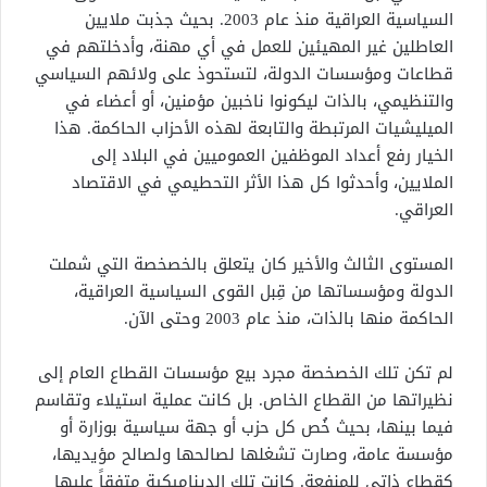
السياسية العراقية منذ عام 2003. بحيث جذبت ملايين
العاطلين غير المهيئين للعمل في أي مهنة، وأدخلتهم في
قطاعات ومؤسسات الدولة، لتستحوذ على ولائهم السياسي
والتنظيمي، بالذات ليكونوا ناخبين مؤمنين، أو أعضاء في
الميليشيات المرتبطة والتابعة لهذه الأحزاب الحاكمة. هذا
الخيار رفع أعداد الموظفين العموميين في البلاد إلى
الملايين، وأحدثوا كل هذا الأثر التحطيمي في الاقتصاد
العراقي.
المستوى الثالث والأخير كان يتعلق بالخصخصة التي شملت
الدولة ومؤسساتها من قِبل القوى السياسية العراقية،
الحاكمة منها بالذات، منذ عام 2003 وحتى الآن.
لم تكن تلك الخصخصة مجرد بيع مؤسسات القطاع العام إلى
نظيراتها من القطاع الخاص. بل كانت عملية استيلاء وتقاسم
فيما بينها، بحيث خُص كل حزب أو جهة سياسية بوزارة أو
مؤسسة عامة، وصارت تشغلها لصالحها ولصالح مؤيديها،
كقطاع ذاتي للمنفعة. كانت تلك الديناميكية متفقاً عليها