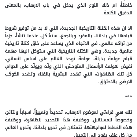
خاطئاً، ام ذلك النوع الذي يدخل في باب الارهاب، بالمعنى
الدقيق للكلمة.
الا ان هذه الكتلة التاريخية الجديدة، التي لا بد من توفير شروط
قيامها في بلداننا، بالمفرد وبالجمع، ستشكل، عندما تنشأ، جزءاً
من تراكم عالمي، في الاتجاه الذي يساعد على خلق كتلة تاريخية
عالمية جديدة. وهي الكتلة التاريخية التي ستوكل اليها مهمة
قيام عولمة بديلة، عولمة توحد العالم على اساس انساني،
نقيض لعولمة الرأسمال المتوحش، الذي ولّد، ويولّد على الدوام،
كل تلك الظاهرات، التي تهدد البشرية بالفناء وتهدد الكوكب
الارضي بالاحتراق.
***
تلك هي قراءتي لموضوع الارهاب، تحديداً وتمييزاً، اسباباً ونتائج،
وخصوصاً للمستقبل. ووظيفة هذا التحديد للظاهرة، ووظيفة
هذه الخطط لمواجهتها، تتمثلان في تحرير بلداننا، وتحرير العالم،
من كل عنف يقود الى التمييز.