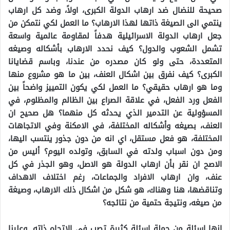
صحيحة للنضال ضد ارهاب الدولة الكبرى، اولاً، وضد كل ارهاب
ينتمي الى الصيغة ذاتها لهذا الارهاب؟ ما العمل لكي نتمكن من
جعل ارهاب الدولة الاسرائيلية هدفاً لمقاومة عالمية واسعة
تشمل الشعوب والدول؟ كيف نحدد الارهاب بأشكاله وصيغه
المتعددة، حتى ولو كان مصدره من عندنا، وباسم قضايانا
الكبرى؟ كيف نفرق بين اشكال العنف، بين ما هو مشروع منها
وما هو ارهاب حقيقي؟ ما العمل لكي يكون التمييز واضحاً بين
الفعل ورد الفعل، في علاقة الصراع بين الظالم والمظلوم، في
المسؤولية عن التدمير الذي يحدثه كل منهما؟ هل صحيح ان
العنف، بصيغه وأشكاله المختلفة، في الامكنة وفي الاتجاهات
المختلفة، هو فعل مستقل، اي انه من دون جذور ينتسب اليها،
ومن دون اسباب ولدته في السابق، وتولده اليوم؟ أليس من
الاصح ان نقر بأن ارهاب الدولة هو الاصل، وهو الجذر في كل
عنف، وان ارهاب الافراد والجماعات، رغم اختلاف الاهداف
وتناقضها، هنا وهناك، هو شكل من اشكال ذلك الارهاب، وصيغة
من صيغه، ونتيجة حتمية من نتائجه؟
انها اسئلة من جملة اسئلة كثيرة تصب في الاتجاه ذاته. وعلينا