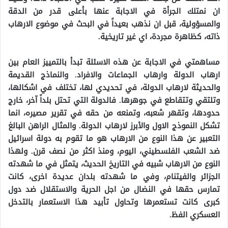
ان نمتلك الجرأة في الاجابة عنها بأعلى قدر من الدقة
والمسؤولية، قبل ان نذهب بعيداً في البحث في موضوع الارهاب
ذاته، كظاهرة مجردة، اي غير تاريخية.
مساهمتي في الاجابة عن هذه الاسئلة تبدأ بالتمييز العام بين
ارهاب الدولة وارهاب الجماعات والافراد. والنماذج القديمة
والحديثة لارهاب الدولة، في تحديدي لها، تختلف في اشكالها،
وتلتقي وتتقاطع في جوهرها. فالدولة التي تحتل بلداً آخر، خارج
حدودها، وتقهر شعبه، وتمنعه من حقه في تقرير مصيره، انما
تشكل النموذج الاول والأبرز لارهاب الدولة. والمثال الراهن البالغ
التعبير عن هذا النوع من الارهاب هو ما تقوم به دولة اسرائيل
ضد الشعب الفلسطيني، اليوم، ومنذ اكثر من نصف قرن. ولهذا
النوع من الارهاب شبيه في التاريخ الحديث، يتمثل في ما شهدته
الجزائر والفيتنام، وفي ما شهدته بلدان عديدة اخرى، كانت
تمارس حقها في النضال من اجل الحرية والاستقلال ضد دول
كبرى كانت تستعمرها وتحاول تأبيد هذا الاستعمار بالتدخل
العسكري الفظ.