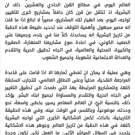
العالم اليوم، في مطالع القرن الحادي والعشرين. ذلك ان
البشرية، اذ تنتقل من قرن كان حافلاً بمشاريع كبرى للتغيير،
تواجه، اليوم، بعد انهيار تلك المشاريع، مصيراً لا ابالغ اذا ما قلت
انه مصير مجهول. وأهمية التوقف عند تحديد طبيعة هذه الحقبة
من تاريخ البشرية انه يساعدنا، كلاً منا في بلده، وجميعنا على
الصعيد الكوني، في اعادة صوغ مشاريعنا المنهارة، الصغيرة
والكبيرة، المحلية والعالمية، في اتجاه تحقيق الحرية والتقدم
والعدالة الاجتماعية لشعوبنا، ولجميع الشعوب.
وهي عملية لا يمكن ان تعطي ثمارها الا اذا قامت على قاعدة
المراجعة النقدية، محلياً وعلى النطاق العالمي، للتجارب السابقة
كلها، وللمشاريع المرتبطة بها، التي طمحت الى تحقيق التغيير
في اتجاه الحرية والتقدم والمساواة لجميع ابناء البشر. يؤكد
ذلك، بالنسبة اليّ، ان العالم المعاصر يسير، بخطى واسعة، نحو
وحدته، موضوعياً، وبالقسر، في الوقت عينه. وفي هذه الحقيقة
التاريخية، بالذات، تكمن الاشكالية الكبرى التي تواجه البشرية
كلها، في هذه الحقبة من تاريخ العالم. وجوهر هذه الاشكالية
يتحدد في السؤال المباشر الآتي: ما العمل لكي تكون وحدة