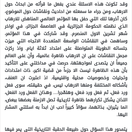
وقد تكونت هذه الاسئلة عندي بفعل ما قرأته من ابحاث حول
الارهاب، ومن جراء ما سمعته من احاديث ونقاشات حول الموضوع،
كان آخرها تلك التي حفل بها المؤتمر العالمي المناهض للارهاب
الذي نظمته الحكومة الجزائرية في العاصمة الجزائر، في اواخر
شهر تشرين الاول المنصرم. وقد شاركت في هذا المؤتمر،
وساهمت في النقاشات الواسعة المتعددة الاتجاه التي ميزت
جلساته الطويلة المتواصلة على امتداد ثلاثة ايام. واذ ركزت
مجمل النقاشات على ان الارهاب ظاهرة عالمية، وأن على العالم
جميعاً ان يتصدى لمواجهتها، حرصت في مداخلتي على التأكيد
بأن هذه الظاهرة ليست الا جزءاً من قضية اكبر، ذات امتدادات
وتجليات وخصوصيات محلية واقليمية. اذ اعتبرت ان العنف،
بأشكاله المختلفة ومنها الارهاب ليس، في حقيقته، سوى فعل
ورد فعل، ثم فعل ورد فعل، وهلمّجرا… وهذان الفعل ورد الفعل،
اللذان يشكل تكرارهما ظاهرة تاريخية تصل الازمنة بعضها ببعض،
انما يثيران، بذاتهما، سؤالاً كبيراً احب ان ابدأ به اسئلتي المشار
اليها.
يتمحور هذا السؤال حول طبيعة الحقبة التاريخية التي يمر فيها