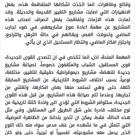
وقائع وظاهرات، انما اتخذت اشكالها المتفاقمة هذه، بفعل
الانهيارات التي اصابت مشاريع التغيير القديمة والحديثة. وقد
تمادت هذه الازمات وتفاقمت بفعل انصراف اصحاب هذه
المشاريع عن مهمة اعادة صوغ مشاريعهم، في ضوء تجارب
الماضي وتحولات العصر، وبقائهم في حالة الترهل والتراجع،
واجترار افكار الماضي، وانتظار المستحيل الذي لن يأتي.
المهمة الملحة، اذن، انما تتلخص في ان تتصدى القوى الجديدة،
قوى المستقبل، الشباب والمثقفون خصوصاً، لصياغة مشاريع
جديدة للنهضة، مشاريع ديموقراطية حقيقية للتغيير، مختلفة،
نوعياً، بسبب اختلاف الشروط التاريخية، عن المشاريع السابقة
كلها، حتى وهي تستمد منها بعض افكارها، وتغتني من
تجاربها. وعندما تتم صياغة هذه المشاريع، من قبل هذه القوى
الجديدة، ستتوافر الشروط التي تؤدي الى ولادة كتلة تاريخية من
نوع مختلف، قادرة على شق الطريق الى المستقبل. وفي مثل
هذه الحالة، فقط، يمكن ان تتحرر بلداننا من الظاهرة المرضية،
التي تتمثل في ما نشهده من عنف مدمر، سواء منه ذلك النوع
الذي يحمل معه مشروعيته، تفسيراً او تبريراً، حتى ولو كان