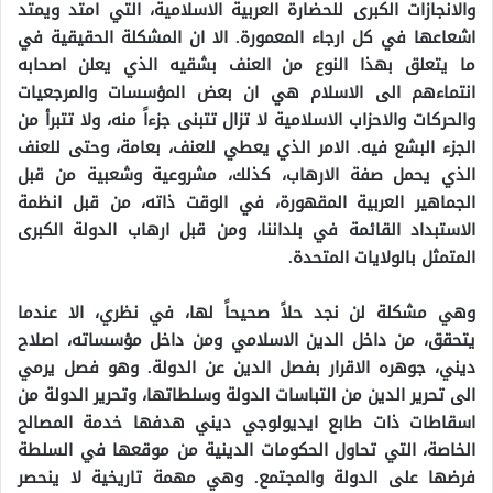
والانجازات الكبرى للحضارة العربية الاسلامية، التي امتد ويمتد
اشعاعها في كل ارجاء المعمورة. الا ان المشكلة الحقيقية في
ما يتعلق بهذا النوع من العنف بشقيه الذي يعلن اصحابه
انتماءهم الى الاسلام هي ان بعض المؤسسات والمرجعيات
والحركات والاحزاب الاسلامية لا تزال تتبنى جزءاً منه، ولا تتبرأ من
الجزء البشع فيه. الامر الذي يعطي للعنف، بعامة، وحتى للعنف
الذي يحمل صفة الارهاب، كذلك، مشروعية وشعبية من قبل
الجماهير العربية المقهورة، في الوقت ذاته، من قبل انظمة
الاستبداد القائمة في بلداننا، ومن قبل ارهاب الدولة الكبرى
المتمثل بالولايات المتحدة.
وهي مشكلة لن نجد حلاً صحيحاً لها، في نظري، الا عندما
يتحقق، من داخل الدين الاسلامي ومن داخل مؤسساته، اصلاح
ديني، جوهره الاقرار بفصل الدين عن الدولة. وهو فصل يرمي
الى تحرير الدين من التباسات الدولة وسلطاتها، وتحرير الدولة من
اسقاطات ذات طابع ايديولوجي ديني هدفها خدمة المصالح
الخاصة، التي تحاول الحكومات الدينية من موقعها في السلطة
فرضها على الدولة والمجتمع. وهي مهمة تاريخية لا ينحصر