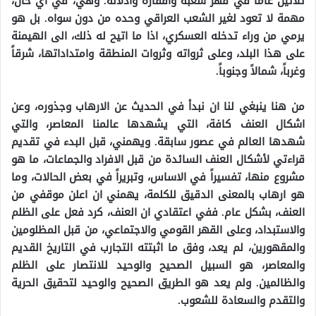
ثلاثين عاماً في قهر شعبه وافقاره واذلاله. وهي، في اي حال،
مهمة لا تعود لغير الشعب العراقي وحده من دون سواه. بل هو
يرمي من وراء تدخله العسكري، اذا ما اتيح له ذلك، الى الهيمنة
على هذا البلد، وعلى ثرواته وثروات المنطقة وامتداداتها، شرقاً
وغرباً، شمالاً وجنوباً.
من هنا ينبغي لنا ان نبدأ في الحديث عن الارهاب وجذوره، وعن
اشكال العنف كافة، التي يشهدها عالمنا المعاصر، والتي
شهدها العالم في عصور سابقة. ويهمني، قبل البدء في تقديم
قراءتي لأشكال العنف السائدة من قبل الافراد والجماعات، ما هو
مشروع منها، تفسيراً في الاساس، وتبريراً في بعض الحالات، وما
هو ارهاب بالمعنى الدقيق للكلمة، يهمني ان اعلن موقفي من
العنف، بشكل عام. ففي اعتقادي ان العنف، كرد فعل على الظلم
والاستبداد، وعلى القهر القومي والاجتماعي، من قبل المظلومين
والمقهورين، لم يعد، وفق ما اثبتته التجارب في التاريخ القديم
والمعاصر، هو السبيل الصحيح والوحيد للانتصار على الظلم
والظالمين. ولم يعد هو الطريق الصحيح والوحيد لتحقيق الحرية
والتقدم والسعادة للشعوب.