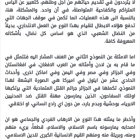
لا يترددون في تقديم حياتهم من اجل وطنهم، كتعبير عن اليأس
المتراكم والكفاحية المتواصلة، في آن واحد. والمشكلة، هنا،
بالنسبة الى هذه العمليات، انما تكمن في موقف الجهات التي
تدفع هؤلاء الابطال للقيام بهذا النوع من العمل الانتحاري، بديلاً
من النضال الشعبي، الذي هو اساس كل نضال، بأشكاله
المعروفة كافة.
اما الامثلة عن النموذج الثاني من العنف المشار اليه فتتمثل في
ما قام به بن لادن وأمثاله من العرب الافغان، في افغانستان
وفي الجزائر وفي مصر وفي اليمن وفي اماكن اخرى. وأحداث
الحادي عشر من ايلول في اميركا هي الصورة البشعة لهذا
النموذج، تكملها في الجزائر جرائم القتل المتمادية التي يرتكبها
اولئك السفاحون، الذين يمارسون مهنة القتل ضد المدنيين
الابرياء، بوحشية وبدم بارد، من دون اي رادع انساني، او اخلاقي.
وأخطر ما يمثله هذا النوع من الارهاب الفردي والجماعي هو ان
اصحابه يمارسونه باسم الاسلام، والاسلام، قطعاً، بريء منهم
ومنه، وبريئة منه ومنهم القيم الانسانية الكبرى للدين الاسلامي،