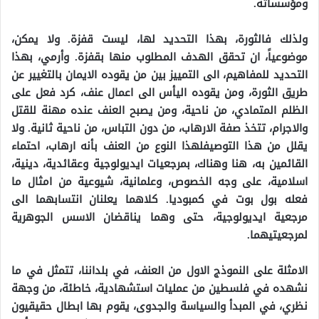
ومؤسساته.
ولذلك فالثورة، بهذا التحديد لها، ليست قفزة. ولا يمكن،
موضوعياً، ان تحقق الهدف المطلوب منها بقفزة. وأرمي، بهذا
التحديد للمفاهيم، الى التمييز بين من يقوده الايمان بالتغيير عن
طريق الثورة، ومن يقوده اليأس الى اعمال عنف، كرد فعل على
الظلم المتمادي، من ناحية، ومن يصبح العنف عنده مهنة للقتل
والاجرام، تتخذ صفة الارهاب، من دون التباس، من ناحية ثانية. ولا
يقلل من هذا التوصيفلهذا النوع من العنف بأنه ارهاب، احتماء
القائمين به، هنا وهناك، بمرجعيات ايديولوجية وعقائدية، دينية،
اسلامية، على وجه الخصوص، وعلمانية، شيوعية من امثال ما
فعله بول بوت في كمبوديا. كلاهما يعلنان انتسابهما الى
مرجعية ايديولوجية، حتى وهما يناقضان الاسس الجوهرية
لمرجعيتيهما.
الامثلة على النموذج الاول من العنف، في بلداننا، تتمثل في ما
نشهده في فلسطين من عمليات استشهادية، خاطئة، من وجهة
نظري، في المبدأ والسياسة والجدوى، يقوم بها ابطال حقيقيون