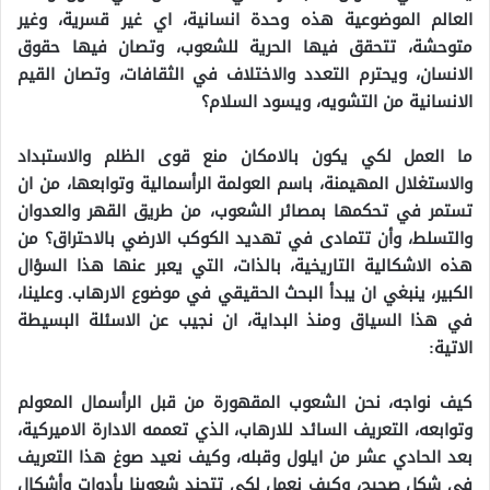
العالم الموضوعية هذه وحدة انسانية، اي غير قسرية، وغير
متوحشة، تتحقق فيها الحرية للشعوب، وتصان فيها حقوق
الانسان، ويحترم التعدد والاختلاف في الثقافات، وتصان القيم
الانسانية من التشويه، ويسود السلام؟
ما العمل لكي يكون بالامكان منع قوى الظلم والاستبداد
والاستغلال المهيمنة، باسم العولمة الرأسمالية وتوابعها، من ان
تستمر في تحكمها بمصائر الشعوب، من طريق القهر والعدوان
والتسلط، وأن تتمادى في تهديد الكوكب الارضي بالاحتراق؟ من
هذه الاشكالية التاريخية، بالذات، التي يعبر عنها هذا السؤال
الكبير، ينبغي ان يبدأ البحث الحقيقي في موضوع الارهاب. وعلينا،
في هذا السياق ومنذ البداية، ان نجيب عن الاسئلة البسيطة
الاتية:
كيف نواجه، نحن الشعوب المقهورة من قبل الرأسمال المعولم
وتوابعه، التعريف السائد للارهاب، الذي تعممه الادارة الاميركية،
بعد الحادي عشر من ايلول وقبله، وكيف نعيد صوغ هذا التعريف
في شكل صحيح، وكيف نعمل لكي تتجند شعوبنا بأدوات وأشكال