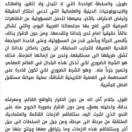
طويل، والسلطة الواحدة التي لا تتبدل ولا تتغير، والعقائد
والايديولوجيات الدينية والعلمانية التي تدعي احتكار الحقيقة
وترفض الاعتراف بالآخر، جميعها تتحمل المسؤولية عن الظاهرات
المرضية التي تعج بها مجتمعاتنا العربية اليوم، والتي تشكل
عائقاً حقيقياً امام تحرر بلداننا وتقدمها. ومن دون الاقرار بذلك،
بأقصى الجرأة وبأعلى قدر من المسؤولية، وعلى قاعدة المراجعة
النقدية العميقة للتجارب السابقة، لن يكون بامكان بلداننا ان
تشق طريقها الى مستقبلها، وتحرر من ازماتها المزمنة. فذلك
هو الشرط الضروري لكي تدخل هذه البلدان في العالم المعاصر،
وتصبح جزءاً منه. وهو الشرط الضروري لكي تكون قادرة على
المساهمة في العملية التاريخية الشاقة، عملية صياغة مستقبل
افضل للبشرية.
اقول، بكلام آخر، انه من دون الاقرار بالواقع القائم، ومعرفته
بدقة، وتحليله بعمق، ومن دون الاقرار بضرورة الخروج منه على
النحو الذي اشرت اليه، ستتفاقم الازمات القائمة والمتمادية،
المنتقلة من مرحلة الى مرحلة، ومن جيل من السلطات الى جيل
آخر. وستتفاقم هذه الازمات، وما يترافق معها وينتج عنها من