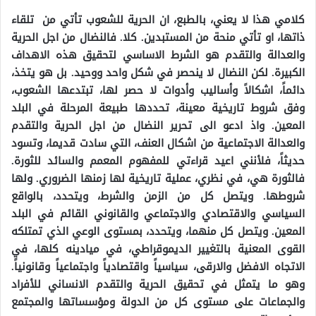
كلامي هذا لا يعني، بالطبع، ان الحرية للشعوب تأتي من تلقاء
ذاتها، او تأتي منحة من المستبدين. كلا. فالنضال من اجل الحرية
والعدالة والتقدم هو الشرط الاساسي لتحقيق هذه الاهداف
الكبيرة. لكن النضال لا ينحصر في شكل واحد ووحيد. بل هو يتخذ،
دائماً، اشكالاً وأساليب وأدوات لا حصر لها، تبتدعها الشعوب،
وفق شروط تاريخية معينة، تحددها طبيعة المرحلة في البلد
المعين. واذ ادعو الى تحرير النضال من اجل الحرية والتقدم
والعدالة الاجتماعية من اشكال العنف، التي سادت قديما، وتسود
حديثاً، فلأنني اعيد قراءتي للمفهوم المعمم والسائد للثورة.
فالثورة هي، في نظري، عملية تاريخية لها زمنها الضروري. ولها
شروطها. ويتصل كل من الزمن والشرط، ويتحدد، بالواقع
السياسي والاقتصادي والاجتماعي والقانوني القائم في البلد
المعين. ويتصل كل منهما، ويتحدد، بمستوى الوعي الذي تمتلكه
القوى المعنية بالتغيير الديموقراطي، في ميادينه كلها، في
الاتجاه الافضل والارقى، سياسياً واقتصادياً واجتماعياً وقانونياً.
وهو ما يتمثل في تحقيق الحرية والتقدم الانساني للأفراد
والجماعات على مستوى كل من الدولة ومؤسساتها والمجتمع