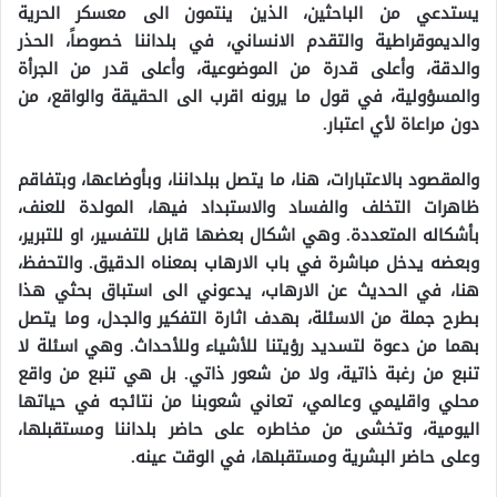
يستدعي من الباحثين، الذين ينتمون الى معسكر الحرية
والديموقراطية والتقدم الانساني، في بلداننا خصوصاً، الحذر
والدقة، وأعلى قدرة من الموضوعية، وأعلى قدر من الجرأة
والمسؤولية، في قول ما يرونه اقرب الى الحقيقة والواقع، من
دون مراعاة لأي اعتبار.
والمقصود بالاعتبارات، هنا، ما يتصل ببلداننا، وبأوضاعها، وبتفاقم
ظاهرات التخلف والفساد والاستبداد فيها، المولدة للعنف،
بأشكاله المتعددة. وهي اشكال بعضها قابل للتفسير، او للتبرير،
وبعضه يدخل مباشرة في باب الارهاب بمعناه الدقيق. والتحفظ،
هنا، في الحديث عن الارهاب، يدعوني الى استباق بحثي هذا
بطرح جملة من الاسئلة، بهدف اثارة التفكير والجدل، وما يتصل
بهما من دعوة لتسديد رؤيتنا للأشياء وللأحداث. وهي اسئلة لا
تنبع من رغبة ذاتية، ولا من شعور ذاتي. بل هي تنبع من واقع
محلي واقليمي وعالمي، تعاني شعوبنا من نتائجه في حياتها
اليومية، وتخشى من مخاطره على حاضر بلداننا ومستقبلها،
وعلى حاضر البشرية ومستقبلها، في الوقت عينه.