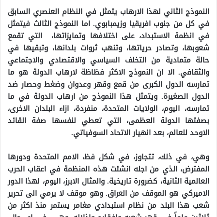
النموذج الثاني لهذا الارهاب يتمثل في النظام العنصري السابق
في كل من جنوب افريقيا وزيمبابوي. اما النموذج الثالث فيتمثل
في انظمة الاستبداد، على اختلافها وتمايزاتها، التي تقمع
شعوبها، وتصادر حرياتها، وتنهب ثروات بلدانها، وتبقيها في
حالة متمادية من التخلف السياسي والاقتصادي والاجتماعي
والثقافي. الا ان النموذج الاكثر فظاظة لارهاب الدولة هو ما
تمارسه الدول الكبرى من قمع وقهر وعدوان وضغط وحصار ضد
الدول الصغيرة. ويتمثل هذا النموذج من ارهاب الدولة في ما
تمارسه، اليوم، الولايات المتحدة، منفردة، ازاء البلدان الاخرى،
بصفتها الدولة العظمى، التي تعطي لنفسها صفة القائد
الاوحد للعالم، بعد انهيار الاتحاد السوفياتي.
وهي، في ذلك، تتجاوز، في شكل فظ، الامم المتحدة ودورها
المفترض، الذي من اجله انشئت هذه المنظمة في اعقاب الحرب
العالمية الثانية، كضرورة تاريخية. والمثال الابرز، اليوم، لهذا الدور
الاميركي هو الموقف من العراق. وهو موقف لا يرمي الى تحرير
شعب هذا البلد من نظام استبدادي مغامر يستمر منذ اكثر من