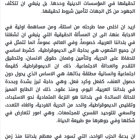
تحقيقها في المؤسسات الدينية وحدها. بل ينبغي ان تتكثف
الجهود من كل الجهات لتأمين شروط تحقيقها.
اريد ان اخلص مما طرحته من اسئلة، ومن مساهمة اولية في
الاجابة عنها، الى ان المسألة الحقيقية التي ينبغي ان تشغلنا
في بلداننا العربية، خصوصاً، وفي العالم، عموماً، انما تتمثل في
ان جميع الشعوب هي بحاجة الى الديموقراطية، كشرط اساسي
للحفاظ على الحرية، ولتأمين وضمان حقوق الانسان، ولتحقيق
التقدم والعدالة الاجتماعية. ذلك ان الديموقراطية، كقيمة
اجتماعية وانسانية مطلقة بذاتها، هي الاساس الذي يحول دون
حصول العنف، كفعل وكرد فعل. وهي حاجة تبرز بشدة وبحدة
في بلداننا العربية، اليوم، ومنذ عقود. ذلك ان الطابع المميز
للحالة السائدة في بلداننا هو النزعة المتمادية نحو الاستبداد،
وتقليص الديموقراطية، والحد من الحرية الفردية، والغاء التعدد،
والسعي للتوحيد القسري للمجتمعات. وهي امور تتعارض في
شكلها وفي جوهرها مع طبيعة الحياة.
ان بدعة الحزب الواحد، التي تسود في معظم بلداننا منذ زمن