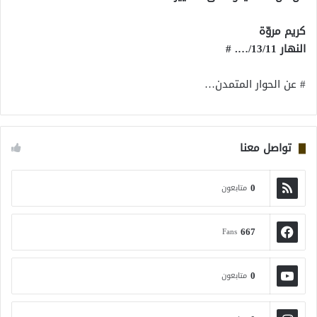
كريم مروّة
النهار 13/11/…. #
# عن الحوار المتمدن…
تواصل معنا
0
متابعون
667
Fans
0
متابعون