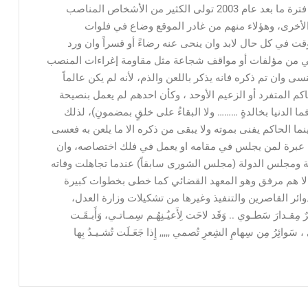
مسلطاً على أجساد الناس أو سيفا على رقابهم، وفي فترة ما بعد عام 2003 تولى الكثير من الأشخاص المناصب
 الأخرى، وهؤلاء منهم من غادر الموقع وضاع في فلوات
 في كل حال لابد وان ينحى عنه رضاءً أو قسراً وان ورد
لمي من مؤلفات أو مواقف شجاعة مثل مقاومة إغراءات المنصب
ى وان تم ذكره فانه يذكر باللعن والذم، لأنه لم يكن عالماً
حاكم المتفرد أو الزعيم الأوحد ، وكأن احدهم لم يعمل بنصيحة
الدنيا بخالدةٍ ……… ولا البقاءُ على خلقٍ بمضمونِ)، لذلك
ينما الحاكم يفنى بموته ولا يبقى من ذكره الا ما يلعن به فعسى
ن عبرة لمن يجلس في مقامه او يعمل في فلك اختصاصه، وان
 ومجلس الدولة (مجلس الشورى سابقاً) عندما تجاهلت وفاته
 لا هم مرفق وهو المعهد القضائي كما خطى بخطوات كبيرة
ر القاصرين والتنفيذ وغيرها من تشكيلات وزارة العدل،
ـدارَ سَطـوي .. وَقَد لاحَت لِأَعيُـنِهُـم سِمـاتـي، وَأَبـقَـت
 سَوائِرُ مِن سِهامِ الشِعرِ تُصمي ,,,,, إِذا جَعَـلَت تُشـيـدُ بِها