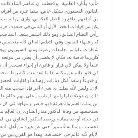
مأثرة وأثاره العلمية ، ولاحظت ان عناصر الثناء كا
القانون الدستوري بشكل خاص، بينما غيره من أقرانه ال
من أتباعهم بدافع رد الفعل العكسي، وارى إن السبب
يكن من قيادات الخط الأول أو الثاني في صفوف حزب 
رأس النظام السابق، ومع ذلك استمر بشغل المناصب ال
كبار فقهاء القانون وفي التعليم العالي لأنه متخصص 
شهادات عليا من جامعات رصينة ومنها السوربون ويجيد
كاريزما خاصة به، فكان لا يخشى أن يطرد من موقعه
علماً ولا يمكن لأي قرار أو قانون أو إجراء تعسفي أ
في قلق دائم عن مكانه إذا ما ابعد عنه، لأنه ربط شخصه
او خنوعاً ومنفذاً لكل دناءات رؤسائه أو لغايات ال
الآن، وليس لأنه يملك أي شيء آخر فإذا سحب منه ا
ذلك إن هؤلاء تعاملوا مع المناصب على إنهم حكام ع
من يملك العلم والمعرفة فهو حاضر ومتواجد في كل 
نستخلصها من وفاة الدكتور منذر الشاوي إن العالِم يب
في حياته أو بعد مماته، ورصيد الدكتور الشاوي من ا
فحسب ، وإنما بقاءً مميزاً حتى عن غيره من أهل المعر
الأيام لأنه عالم في اختصاصه، وهذا هو الفرق بين من