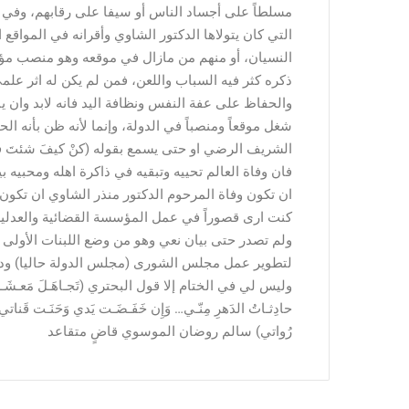
التي كان يتولاها الدكتور الشاوي وأقرانه في المواقع
النسيان، أو منهم من مازال في موقعه وهو منصب مؤقت
ذكره كثر فيه السباب واللعن، فمن لم يكن له اثر ع
والحفاظ على عفة النفس ونظافة اليد فانه لابد وان ينس
شغل موقعاً ومنصباً في الدولة، وإنما لأنه ظن بأنه ال
الشريف الرضي او حتى يسمع بقوله (كنْ كيفَ شئتَ فما 
فان وفاة العالم تحييه وتبقيه في ذاكرة اهله ومحبيه ب
ان تكون وفاة المرحوم الدكتور منذر الشاوي ان تكو
كنت ارى قصوراً في عمل المؤسسة القضائية والعدلية
ولم تصدر حتى بيان نعي وهو من وضع اللبنات الأولى
لتطوير عمل مجلس الشورى (مجلس الدولة حاليا) ودوائ
وليس لي في الختام إلا قول البحتري (تَجـاهَـلَ مَعـشَـرٌ مِق
حادِثـاتُ الدَهرِ مِنّـي… وَإِن خَفَـضَـت يَدي وَحَنَـت قَناتي ،
رُواتي) سالم روضان الموسوي قاضٍ متقاعد