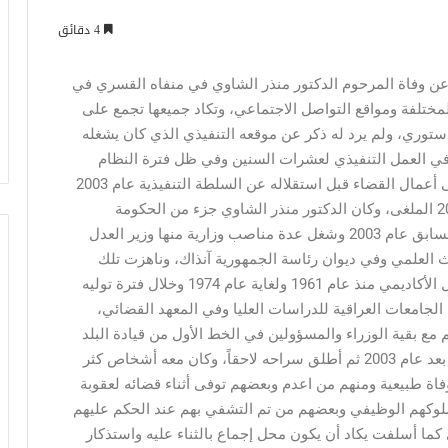
4 دقائق
لن عن وفاة المرحوم الدكتور منذر الشاوي في منفاه القسري في
المختلفة ومواقع التواصل الاجتماعي، وتكاد جميعها تجمع على
لدستوري، ولم يرد له ذكر عن موقعه التنفيذي الذي كان يشغله
ن في العمل التنفيذي لعشرات السنين وفي ظل فترة النظام
السابق، ومنها في وزارة العدل التي كانت تشرف على أعمال القضاء قبل استقلاله عن السلطة التنفيذية عام 2003
بموجب أمر سلطة الائتلاف المنحلة رقم 35 لسنة 2003 الملغى، وكان الدكتور منذر الشاوي جزء من الحكومة
العراقية للفترة من عام 1974 ولغاية سقوط النظام السابق عام 2003 وشغل عدة مناصب وزارية منها وزير العدل
ث العلمي وفي ديوان رئاسة الجمهورية آنذاك، وناهزت تلك
الفترة العشرون عاماً ونيف ، وقبل ذلك كان في العمل الأكاديمي منذ عام 1961 ولغاية عام 1974 وخلال فترة توليه
لجامعات العراقية للدراسات العليا وفي المعهد القضائي،
ع بقية الوزراء والمسؤولين في الخط الأول من قيادة البلد
آنذاك، وتعرض إلى الاعتقال على يد القوات الأمريكية بعد عام 2003 ثم أطلق سراحه لاحقاً، وكان معه أشخاص كثر
فاة طبيعية ومنهم من اعدم وبعضهم توفى أثناء قضائه لعقوبة
لوكهم الوظيفي وبعضهم من تم التشفي بهم عند الحكم عليهم
ي كما أسلفت يكاد أن يكون محل إجماع بالثناء عليه واستذكار