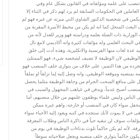
نت تنصب على علمه ومؤلفاته في القانون بشكل عام وفي
عاملين في الحكومات السابقة لم يرد لهم ذكر في الثناء إلا
 يكمن في شخصية الدكتور الشاوي التي ميزته عن غيره فهو لم
البعث المنحل كما انه لم يكن من محيط الأسرة المقربة من
وزارية ذات الصلة بعلمه ودراسته فهو وزير للعدل لأنه من
في البحث العلمي وله مؤلفات كثيرة وانه أكاديمي لامع نال
 عدة لغات منها الفرنسية والانكليزية، وهذه أدت إلى خلق
 الوظيفي لان الوظيفة لا تضيف لشخصه شيء، فهو الممتلئ
ن يجرده من هذا التميز، على خلاف من يتوارى خلف المنصب فهو
 بمنصبه وموقعه الوظيفي، وانه وصل إليه إما تزلفاً او تملقاً
حصول على منافع السحت الحرام من وجاهة الوظيفة مثلما يحصل
لمنصب أصبح عدماً، ويدفن في غياهب المجهول والسبب في
لى الناس وليس علماء يوظفون علمهم من خلال منصبهم، أما
محفل سواء كان في المنصب أو خارجه، واهم عبرة ممكن
قى حي لا يموت لأنك ستجده في كتبه ويعود إليه الأحياء سواء
لمؤلفات سوف لن تبقيه حياً في ذاكرة الناس وطلاب المعرفة
فة، لأنه لم يكن حاكماً تلوث بدناءات الوظيفة في يوم من
 يكون حاكماً يتوارى خلف منصبه ويجعل صلاحياته سوطاً