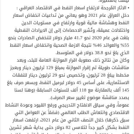
ليست بالقصيرة.
• الاثار المُرجحة لارتفاع اسعار النفط في الاقتصاد العراقي :
دخل العراق عام 2021 وهو يعاني من تداعيات انخفاض اسعار
النفط وهشاشة مالية قوية وارتفاع في مستويات الدين
واختلالات عميقة، وتُشير الاحصاءات إلى إن الايرادات النفطية
بلغت في عام 2020 نحو 41.7 مليار دولار لتنخفض الصادرات بنحو
55% والعوائد 46% نتيجة الازمة الصحية وانخفاض اسعار النفط
الذي بلغ نحو 38.8 دولار في المتوسط.
وكان من نتائج ذلك صعوبة اقرار الموازنة العامة للبلد، وبعد
مناقشات طويلة تم إقرار الموازنة بمبلغ 129 ترليون دينار وبعجز
مخطط يبلغ 28 ترليون، وتخصيص نحو 29 ترليون دينار للنفقات
الاستثمارية، على أساس 45 دولار لبرميل النفط، وبسعر صرف بلغ
145 ألف بالمقارنة مع 118 ألف للسنوات السابقة (وهنا لسنا
بصدد مناقشة موضوع تغيير سعر الصرف).
عموماً، وفي سياق الانفتاح التدريجي ورفع القيود وعودة النشاط
الاقتصادي وانتعاش الطلب العالمي (فضلاً عن العوامل التي
سبق ذكرها) خلال النصف الثاني من عام 2021، ارتفعت اسعار
النفط بشكل كبير جداً لتلامس 82 دولار حتى بداية شهر تشرين