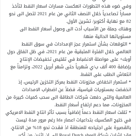
وفي ضوء هذه التطورات انعكست مسارات اسعار النفط لتأخذ
مساراً تصاعدياً خلال النصف الثاني من عام 2021 لتصل الى نحو
82 مع نهاية أكتوبر/ تشرين الأول.
وهناك جملة من الأسباب أدت الى وصول أسعار النفط الى
مستوياتها الحالية منها:
* التوقعات بشأن استمرار عجز الإمدادات في سوق النفط
العالمي خلال الفترة المتبقية من عام 2021، في ظل اتفاق دول
أوبك+ على مواصلة الانضباط في تقليص تخفيضات الإنتاج
بإضافة 400 ألف ب/ي شهرياً حتى شهر أبريل 2022، وتزامناً مع
انتعاش الطلب على النفط.
* استمرار انخفاض مخزونات النفط بمركز التخزين الرئيس، إذ
انخفضت بمستويات قياسية، فضلاً عن اضطراب الامدادات
العالمية والتي دفعت شركات الطاقة الى سحب كميات كبيرة من
المخزونات، مما دعم ارتفاع أسعار النفط.
* تلقت اسعار النفط دعماً إضافياً بسبب تأثر انتاج النفط الامريكي
في خليج المكسيك بتداعيات اعصار Ida رغم مرور مدة ليست
بالقصيرة على اجتياحه للمنطقة اذ فقدت نحو 18% من الانتاج،
وقد اشارت شركة Royal Dutch sheell الى إن اثنين من أكبر