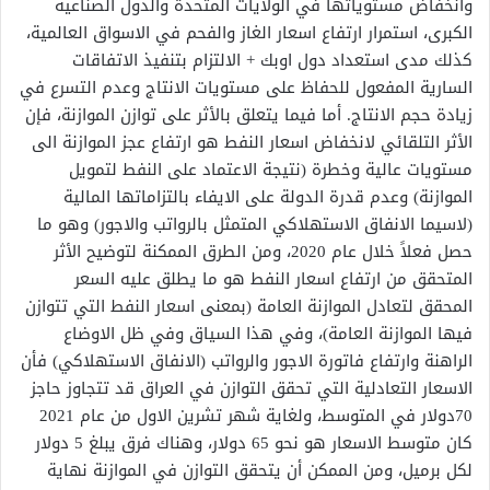
وانخفاض مستوياتها في الولايات المتحدة والدول الصناعية
الكبرى، استمرار ارتفاع اسعار الغاز والفحم في الاسواق العالمية،
كذلك مدى استعداد دول اوبك + الالتزام بتنفيذ الاتفاقات
السارية المفعول للحفاظ على مستويات الانتاج وعدم التسرع في
زيادة حجم الانتاج. أما فيما يتعلق بالأثر على توازن الموازنة، فإن
الأثر التلقائي لانخفاض اسعار النفط هو ارتفاع عجز الموازنة الى
مستويات عالية وخطرة (نتيجة الاعتماد على النفط لتمويل
الموازنة) وعدم قدرة الدولة على الايفاء بالتزاماتها المالية
(لاسيما الانفاق الاستهلاكي المتمثل بالرواتب والاجور) وهو ما
حصل فعلاً خلال عام 2020، ومن الطرق الممكنة لتوضيح الأثر
المتحقق من ارتفاع اسعار النفط هو ما يطلق عليه السعر
المحقق لتعادل الموازنة العامة (بمعنى اسعار النفط التي تتوازن
فيها الموازنة العامة)، وفي هذا السياق وفي ظل الاوضاع
الراهنة وارتفاع فاتورة الاجور والرواتب (الانفاق الاستهلاكي) فأن
الاسعار التعادلية التي تحقق التوازن في العراق قد تتجاوز حاجز
70دولار في المتوسط، ولغاية شهر تشرين الاول من عام 2021
كان متوسط الاسعار هو نحو 65 دولار، وهناك فرق يبلغ 5 دولار
لكل برميل، ومن الممكن أن يتحقق التوازن في الموازنة نهاية