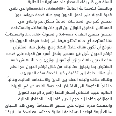
السنة في ظل بقاء الاسعار عند مستوياتها الحالية.
وبالنسبة للاستدامة المالية financial sustainabilityوالتي تعني
قدرة الدولة على تحمل الديون ومواصلة خدمة ديونها دون
تصحيح كبير في السياسات المالية بشكل غير واقعي في
المستقبل لتحقيق التوازن بين الإيرادات والنفقات، والاستدامة
تتضمن تحقيق الملاءة Solvency والسيولة Liquidity، والاستدامة
هنا تستبعد أي حالة تحتاج فيها إلى إعادة هيكلة الديون، (أو
يتوقع أن تكون هناك حاجة إليها) وضع يواصل فيه المقترض
تراكم الديون لأجل غير مسمى بشكل أسرع من قدرته على خدمة
هذه الديون (لعبة بونزي أو تمويل بونزي) أو حالة يعيش فيها
المقترض بما يتجاوز إمكانياته من خلال تراكم الديون مع العلم
بأن هناك حاجة إلى تخفيض كبير لخدمة هذه الديون(1).
وهناك علاقة وثيقة الصلة بين الدين والاستدامة المالية، وغالباً
ما تلجأ الحكومة الى الاقتراض لمواجهة الانخفاض في الإيرادات
المالية نتيجة انخفاض أسعار النفط (المورد الوحيد لتمويل
الموازنة)، وكلما زاد حجم الدين كلما زادت المخاطر المالية
وانخفضت قدرة الدولة على تحقيق الاستدامة، وفي هذا السياق
هناك أربعة قواعد للاستدامة المالية حددتها معاهدة ماستريخت