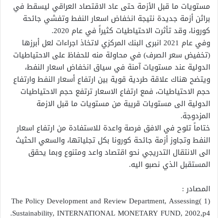
مستويات ما قبل الأزمة حتى عاد الاقتصاد العراقي ليسقط في
براثن أزمة جديدة نتيجة انخفاض اسعار النفط وتفشي جائحة
كورونا، وقد تأثرت الاحتياطيات كثيراً في عام 2020.
وفي عام 2021 انبرى البنك المركزي لاتخاذ اجراءات لعل أبرزها
(تخفيض سعر الصرف) في محاولة منه للحفاظ على الاحتياطيات
الدولية عند مستويات آمنة في سياق انخفاض اسعار النفط،
ويتضح هناك علاقة طردية قوية بين ارتفاع أسعار النفط وارتفاع
حجم الاحتياطيات، فمع ارتفاع الاسعار ترتفع حجم الاحتياطيات
الدولية الى مستويات قريبة من مستويات ما قبل الازمة
المزدوجة.
ختاماً تلوح في الافق فرصة واعدة للاستفادة من ارتفاع اسعار
النفط وتجاوز أزمة جائحة كورونا بكل تجلياتها، والسعي الحثيث
الى الانتقال التدريجي نحو اقتصاد واعد ومتنوع وبما يحقق
المستقبل الذي نصبو اليه.
المصادر :
(1 )The Policy Development and Review Department, Assessing
Sustainability, INTERNATIONAL MONETARY FUND, 2002,p4.