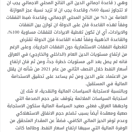
وهي ( قاعدة اجمالي الدين الى الناتج المحلي الاجمالي يجب ان
لا تتجاوز نسبة 60%، وقاعدة يجب ان لا تزيد نسبة عجز الموازنة
العامة عن 3% من الناتج المحلي الإجمالي، وقاعدة ضبط النفقات
وفقاً لهذه القاعدة فان على الدولة ان توازن بين النفقات
والايرادات، أي ان تكون تغطية الايرادات للنفقات مساوية 100%،
والقاعدة الذهبية وفقاً لهذه القاعدة فإن الدولة تقترض
لتغطية النفقات الاستثمارية دون النفقات الجارية). وعلى الرغم
من ارتفاع مستويات الدين العام (الداخلي والخارجي) في العراق
فانه لم يصل بعد الى مستويات خطرة جداً، ومن ثم فان ارتفاع
أسعار النفط خلال النصف الثاني من عام 2021 من شأنه ان يقلل
من الاعتماد على الدين ومن ثم يساعد على تحقيق الاستدامة
المالية في المستقبل.
وبالنسبة لاستجابة السياسات المالية والنقدية، لا شك إن
استجابة السياسات الملائمة يتوقف على حجم الصدمة التي
واجهها العراق، فعلى صعيد السياسة المالية ستكون الاستجابة
صعبة ومعقدة أيضاَ بسبب تضخم حجم الانفاق الاستهلاكي
وعدم توفر الحيز المالي الكافي، فضلاً عن المقدار المتحقق من
الوفرة المالية التي سببها ارتفاع اسعار النفط. وطالما كانت