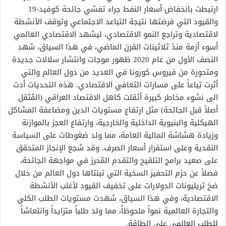
ارتبطت بانخفاض أسعار النفط جراء تفشي جائحة كوفيد-19
والقيود التي فرضتها نتيجة التباعد الاجتماعي وتوقف الأنشطة
لاقتصادية وتراجع النمو الاقتصادي، ليشهد الاقتصادي العالمي
أسوء أزمة منذ ثلاثينات القرن الماضي، في هذا السياق، شهد
النصف الأول من عام 2020 ظهور موجات وانتشار سلالات جديدة
ومتحورة من فيروس كورونا في العديد من دول العالم والتي
أثرت تِباعاً على مسارات التعافي الاقتصادي. هذه التحديات أدت
الى نشوء مخاطر كبيرة أثقلت كاهل الاقتصاد العراقي (المُثقل
أصلاً قبل الجائحة) مثل ارتفاع مستويات الدين ومضاعفة المشاكل
الهيكلية والبنيوية الداخلية والخارجية، وارتفاع العجز بالموازنة
وزيادة هشاشة المالية العامة، مما ولد ضغوطات على السياسة
النقدية وعلى استقرار أسعار الصرف. وقد شجع الإنجاز المتحقق
على صعيد برامج التلقيح والتقدم المُحرز في مواجهة الجائحة،
فضلاً عن حزم التحفيز السخية التي تبنتاها دول العالم من خلال
ضخ تريليونات الدولارات على تخفيف القيود لأغلب الأنشطة
الاقتصادية، وفي هذا السياق، شهدت مستويات الطلب الكلي
والتجارة العالمية نمواً ملحوظاً، مما ولد طلباً متزايداً وانتعاشاً
للطلب العالمي على الطاقة.