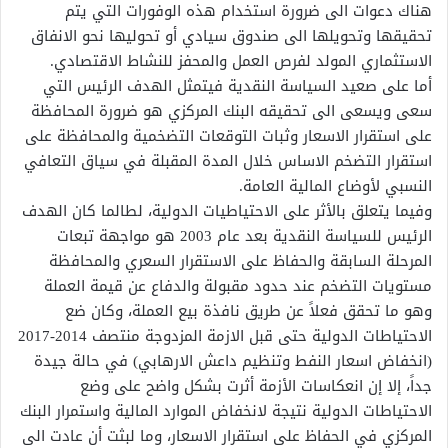
هناك دعوات الى ضرورة استخدام هذه الوفورات التي يتم
تحقيقها وتحويلها الى صندوق سيادي أو تحوليها نحو الانفاق
الاستثماري المولد لفرص العمل والمحفز للنشاط الاقتصادي.
أما على صعيد السياسة النقدية فيتمثل الهدف الرئيس التي
سعى ويسعى الى تحقيقه البنك المركزي هو ضرورة المحافظة
على استقرار الاسعار وثبات التوقعات التضخمية والمحافظة على
استقرار التضخم الاساس خلال المدة المقبلة في سياق التعافي
النسبي لأوضاع المالية العامة.
وفيما يتعلق بالأثر على الاحتياطيات الدولية، لطالما كان الهدف
الرئيس للسياسة النقدية بعد عام 2003 هو مواجهة تبعات
المرحلة السابقة والحفاظ على الاستقرار السعري والمحافظة
مستويات التضخم عند حدود مقبولة والدفاع عن قيمة العملة
وهو ما تحقق فعلاً عن طريق نافذة بيع العملة، وكان ضع
الاحتياطات الدولية حتى قبل الازمة المزدوجة منتصف 2014-2017
(انخفاض اسعار النفط وتنظيم داعش الارهابي) في حالة جيدة
جداً، إلا إن انعكاسات الأزمة أثرت بشكل واضح على وضع
الاحتياطات الدولية نتيجة لانخفاض الموارد المالية واستمرار البنك
المركزي في الحفاظ على استقرار الاسعار، وما لبثت أن عادت الى