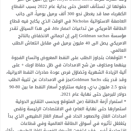
حقولها لن تستأنف العمل حتى بداية عام 2022 بسبب انقطاع
الكهرباء مما قد يعطل نحو 300 ألف برميل يومياً، الى جانب
العاصفة الاستوائية Nicholas في الوقت الذي يكابح فيه قطاع
الطاقة الأمريكي من تداعيات اعصار Ida، في هذا السياق تقدر
مؤسسة Goldman sachas إلى إن اجمالي الانخفاض بالناتج
الامريكي يصل الى 40 مليون برميل في مقابل انتعاش الطلب
العالمي.
* التوقعات بتجاوز الطلب على النفط المعروض واتساع الفجوة
بينهما ومخاوف من شح الامدادات في ظل حفاظ اوبك + على
آلية الزيادة الشهرية وتضاؤل فرص عودة صادرات النفط الايرانية،
وقد قدر بنك Goldman Sachsعجز في الامدادات عن تلبية الطلب
بنحو 2.5 مليون ب/ي، وعليه ستتراوح أسعار النفط ما بين 80-90
دولار للبرميل حتى نهاية عام 2021.
* استمرار أزمة الطاقة (من المتوقع وبحسب التقارير الدولية
استمرارها حتى نهاية العام) في الاقتصادات الرئيسة ونقص
امدادات الغاز، والصعود الحاد في أسعار الغاز الطبيعي الذي بدأ
يتغلغل تأثيره في أسواق الطاقة العالمية وفي قطاعات
اقتصادية أخرى، فقد ارتفعت الأسعار الفورية للغاز الطبيعي بأكثر