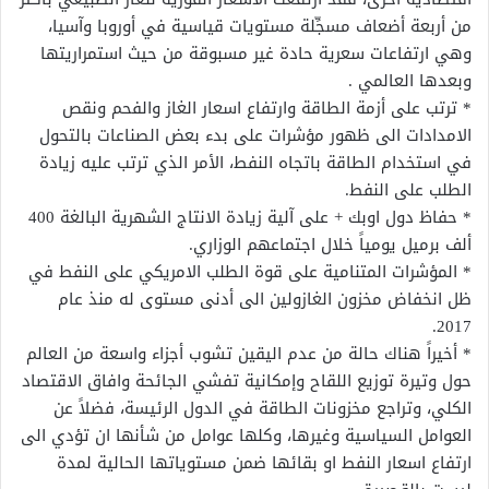
من أربعة أضعاف مسجِّلة مستويات قياسية في أوروبا وآسيا،
وهي ارتفاعات سعرية حادة غير مسبوقة من حيث استمراريتها
وبعدها العالمي .
* ترتب على أزمة الطاقة وارتفاع اسعار الغاز والفحم ونقص
الامدادات الى ظهور مؤشرات على بدء بعض الصناعات بالتحول
في استخدام الطاقة باتجاه النفط، الأمر الذي ترتب عليه زيادة
الطلب على النفط.
* حفاظ دول اوبك + على آلية زيادة الانتاج الشهرية البالغة 400
ألف برميل يومياً خلال اجتماعهم الوزاري.
* المؤشرات المتنامية على قوة الطلب الامريكي على النفط في
ظل انخفاض مخزون الغازولين الى أدنى مستوى له منذ عام
2017.
* أخيراً هناك حالة من عدم اليقين تشوب أجزاء واسعة من العالم
حول وتيرة توزيع اللقاح وإمكانية تفشي الجائحة وافاق الاقتصاد
الكلي، وتراجع مخزونات الطاقة في الدول الرئيسة، فضلاً عن
العوامل السياسية وغيرها، وكلها عوامل من شأنها ان تؤدي الى
ارتفاع اسعار النفط او بقائها ضمن مستوياتها الحالية لمدة