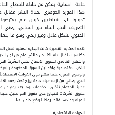
حاجة” انسانية يمكن من خلاله للقطاع الخا
هذا المورد الجوهري لحياة البشر مقابل حص
تحولوا الى شياطيين خرس ولم يعترضوا
التعريف الاخر، الماء حق انساني، يعني 
الحيوي بشكل عادل وغير ربحي وهو ما يتعارض
هذه الحكاية القصيرة كانت البداية لعملية فصل الما
مكتسبات نضال دام اكثر من مائتي عام من اجل الدي
والاعلان العالمي لحقوق الانسان تدخل البشرية ال
النخب الاقتصادية ولقوانين السوق المحكومة بالعر
ولوضوح الصورة علينا فهم قوى العولمة الاقتصادية ا
الذي يعاني من ازمة مياه حادة يرزح تحت رحمة الا
عصرنا المعولم تتخلى الحكومات يوما بعد يوم عن مس
حقوق الشركات لتتجاوز على حقوق المواطنين. علينا
المياه وعندها فقط يمكننا وضع حلول لها.
العولمة الاقتصادية