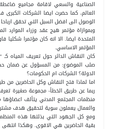
الصناعية والسعي لاقامة مجاميع ضاغطة 
العالم، كما حضرت ايضا الشركات الكبرى ف
الوصول الى افضل السبل التي تحقق ارباحا ع
المتحدة ايضا. الا انه كان مؤتمرا شكليا ف
المؤتمر الاساسي.
كان النقاش الدائر حول تعريف المياه كـ 
صلب الموضوع: من المسؤول عن ضمان حصول
الدولة؟ الشركات ام الحكومات؟
اما لماذا فتح النقاش وكل الحاضرين من طي
ربما عن طريق الخطأ- مجموعة صغيرة تعر
منظمات المجتمع المدني يتألف اعضاؤها م
والعمال يعملون سوية لتحقيق هدف مشترك يت
ومع كل الجهود التي بذلتها هذه المنظمة
بقية الحاضرين هي الاقوى. وهكذا انتهى ال