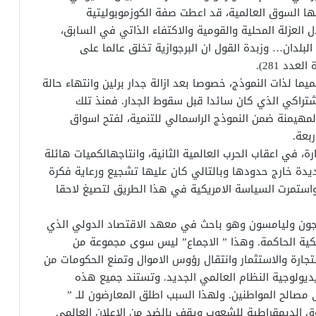
الها السوق العالمية، قد اعطت صفة الكوزموبوليتية
 العزلة المحلية والقومية والاكتفاء الذاتي في السابق،
البلدان… وزبدة القول ان البرجوازية تخلق عالما على
دد 281).
ا لذات النموذج، خصوصا بعد ازالة جدار برلين وانتهاء حالة
اشتراكي الذي كان سائدا قبل سقوط الجدار. فمنذ تلك
لمهيمنة ضمن النموذج الراسمالي للتنمية، لفتح اسواق
بعة.
رة، في اعقاب الحرب العالمية الثانية، وانتاجهالكميات هائلة
دة خارج حدودها وبالتالي كان عليها تشجيع ورعاية فكرة
استمرت السياسة الامريكية في هذا الطريق لتصيغ لاحقا
مصطلح لاول مرة عام 1990 من قبل جون وليامسون وهو باحث في معهد الاقتصاد الدولي الذي
يكية الحاكمة. وهذا ” الاجماع” ليس سوى مجموعة من
تجارة والاستثمار وانتقال رؤوس الاموال وتمنع الحكومات من
يديولوجية النظام العالمي الجديد. وتستند جميع هذه
مصالح المواطنين. ولهذا السبب اطلق المعارضون للـ ”
ق الديمقراطية للشعوب ويقف بالضد من الاعلان العالمي