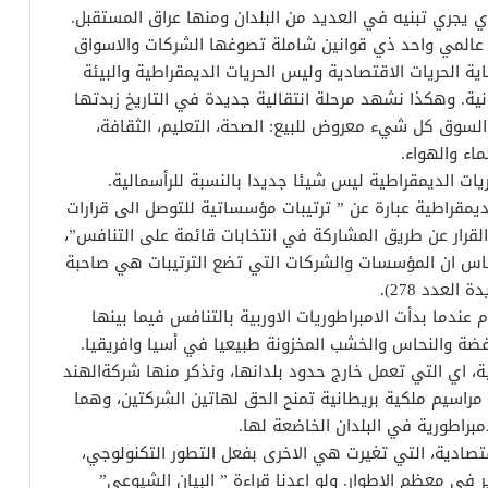
ي يجري تبنيه في العديد من البلدان ومنها عراق المستقبل.
 عالمي واحد ذي قوانين شاملة تصوغها الشركات والاسواق
اية الحريات الاقتصادية وليس الحريات الديمقراطية والبيئة
انية. وهكذا نشهد مرحلة انتقالية جديدة في التاريخ زبدتها
لسوق كل شيء معروض للبيع: الصحة، التعليم، الثقافة،
ماء والهواء.
يات الديمقراطية ليس شيئا جديدا بالنسبة للرأسمالية.
مقراطية عبارة عن ” ترتيبات مؤسساتية للتوصل الى قرارات
لقرار عن طريق المشاركة في انتخابات قائمة على التنافس”،
ساس ان المؤسسات والشركات التي تضع الترتيبات هي صاحبة
العدد 278).
ندما بدأت الامبراطوريات الاوربية بالتنافس فيما بينها
فضة والنحاس والخشب المخزونة طبيعيا في أسيا وافريقيا.
اي التي تعمل خارج حدود بلدانها، ونذكر منها شركةالهند
راسيم ملكية بريطانية تمنح الحق لهاتين الشركتين، وهما
مبراطورية في البلدان الخاضعة لها.
قتصادية، التي تغيرت هي الاخرى بفعل التطور التكنولوجي،
ير في معظم الاطوار. ولو اعدنا قراءة ” البيان الشيوعي”