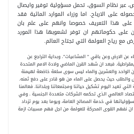
ص، عبر نظام السوق، تحمل مسؤولية توفير وايصال
وله على الارباح. اما وزراء الموارد المائية فقد
 على هذا التعريف خصوصا وانهم على علم بان
ان على حكوماتهم ان توفر لشعوبها هذا المورد
 مع رياح العولمة التي تجتاح العالم.
ء عن الارض وعن باقي ” المشاعيات”. وبداية التراجع عن
مقراطية. فبعد ان شهد القرن الماضي ولادة الامم المتحدة
قرن الواحد والعشرين والماء ليس سوى سلعة خاضعة لهيمنة
ض والطلب حيث يحصل على الماء من هو قادر على دفع ثمنه.
لتي تعيد اليوم تشكيل حياتنا ومجتمعاتنا وبلداننا. فعالمنا
قتصاد العالمي الذي تحكمه الشركات متعددة الجنسية . وفي
ؤولياتها في خدمة المصالح العامة، ويوما بعد يوم تزداد
 ان نفهم القوى المحركة للعولمة من اجل فهم مسببات ازمة