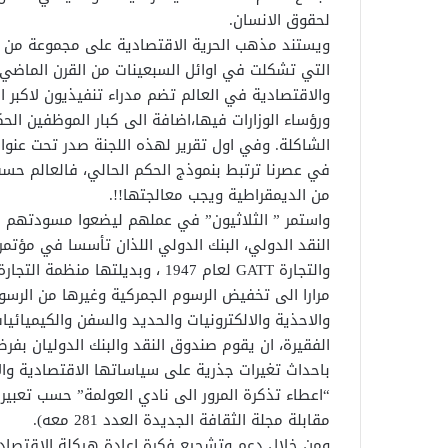
لحقوق الانسان.
ويستند مذهب الحرية الاقتصادية على مجموعة من ال
والاقتصادية في العالم تضم مدراء تنفيذيون لاكبر ال
ورؤساء الوزارات فيها،اضافة الى كبار الموظفين ا
الشاكلة. وفي اول تقرير لهذه اللجنة صدر تحت عنوان 
في عصرنا ترتبط بنموذج الحكم الحالي، فالعالم حسب 
من الديمقراطية ويجب معالجتها!!.
واستمر ” الثلاثيون” في عملهم ليضعوا مسودتهم ل
مرارا الى تخفيض الرسوم الجمركية وغيرها من الرسو
والاحذية والالكترونيات والحديد والسفن والكيميائيا
الفقيرة، ان يقوم صندوق النقد والبنك الدوليان بفر
باحداث تغيرات جذرية على سياساتها الاقتصادية وال
“اعطاء تذكرة المرور الى نادي العولمة” حسب تعبير 
مقابلة مجلة الثقافة الجديدة العدد 281 معه).
ومن خلال دعم وتشجيع فكرة اعادة هيكلة الاقتصاد 