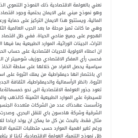
نعني بالعولمة الاقتصادية ذلك النموذج التنموي الذ
وهو نموذج مبني على الايمان بحتمية وجود اقتصاد
المالية. ويستتبع هذا الايمان التركيز على حماية ورع
وهي ما كانت تميز مرحلة ما بعد الحرب العالمية الث
الهجوم على جميع مناحي الحياة. ففي ظل اقتصاد ا
التراث، الجينات الوراثية، الموارد الطبيعية بما فيها ال
ان اعطاء الاولوية للحريات اقتصادية على حساب الحر
فحسب رأي المفكر الاقتصادي جوزيف شومبيتر ان الدي
سياسية يحصل الافراد من خلالها على سلطة اتخاذ ا
اي باختصار انها ديمقراطية من يملك الثروة على ا
الثروة. (انظر الرأسمالية والديمقراطية، الثقافة الجديدة 
تعود جذور العولمة الاقتصادية الى نحو خمسمائةعام ع
للسيطرة على الموارد الطبيعية الثمينة كالذهب وال
وتأسست عهدذاك عدد من الشركات متعددة الجنسية، 
الشرقية وشركة هادسون باي للنقل البحري. وصدرت م
مثال فقط، بالبحث عن كل ما يمكن ان يولد ارباحا للا
ورغم تغير اهمية الموارد حسب متطلبات التنمية الا
ظل نموذج التنمية، العولمة الاقتصادية، ثابتا لا يتغ