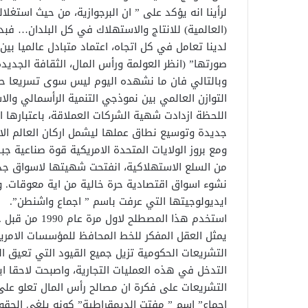
لرأينا انه يؤكد على ” ان البرجوازية، من حيث استغل
(العالمية) للانتاج والاستهلاك في كل البلدان… فبدل
لدينا تعامل في كل اتجاه، اعتماد متبادل عالميا بين 
صورتها” (انظر العولمة ورأس المال، الثقافة الجديدة الع
وبالتالي فان ما نشهده اليوم ليس سوى تسريعا حميم
التوازن العالمي بين نموذجي التنمية الرأسمالي وال
اللحظة ازدادت شهية الشركات العملاقة، باعتبارها ا
جديدة وتوسيع نطاق عملها ليشمل اركان العالم الار
ومع بروز الولايات المتحدة الامريكية قوة صناعية جبا
من السلع الاستهلاكية، انفتحت شهيتها لاسواق جدي
نشوء اسواق اقتصادية حرة خالية من اية معوقات. و
ايديولوجيتها التي عرفت باسم ” اجماع واشنطن”.
استخدم هذا ال
يمثل العقل المفكر للخط المحافظ للمؤسسات الامر
التشريعات الحكومية تزيل جميع القيود التي تعيق ال
التدخل في هذه العمليات التجارية، واصبحت لاحقا ا
التشريعات على فكرة ان مصالح رأس المال تعلو على 
اجماع” اسم ” مفتت الديمقراطية” كونه يلغي الحقو