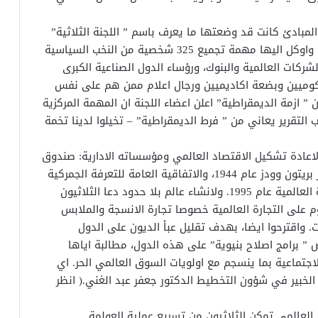
مبادئ كانت قد وضعتها ما يعرف باسم ” اللجنة الثلاثية”
التي تشكلت في اوائل السبعينات من القرن الماضي واوكل اليها مهمة تجميع 325 شخصية من النخب السياسية
شركات العالمية والبنوك، ورؤساء الدول الصناعية الكبرى
لحكوميين وبضعة اكاديميين ورجال اعلام ممن هم على نفس
” ازمة الديمقراطية” اعلن اعضاء اللجنة ان المهمة المركزية
التقرير يعاني من ” فرط الديمقراطية” – تخيلوا لدينا تخمة
اعادة تشكيل الاقتصاد العالمي ومؤسساته الادارية: صندوق
النقد الدولي، البنك الدولي اللذان تأسسا في مؤتمر بريتون وودز عام 1944، والاتفاقية العامة للتعرفة الجمركية
والتجارة GATT لعام 1947 ، وبديلتها منظمة التجارة العالمية عام 1995. ولانشاء عالم بلا حدود دعا الثلاثيون
م على التجارة العالمية خصوصا تجارة الانسجة والملابس
ت. واقترحوا ايضا، بهدف تقليل عبأ الديون على الدول
ض ” برامج اصلاح بنيوية” على هذه الدول، مطالبة اياها
اجتماعية بما ينسجم مع اولويات السوق العالمي الحر. اي
الخبير في شؤون التخطيط الدكتور جعفر عبد الغني.( انظر
العالمي تمكن الثلاثيون من تسريع عملية العولمة