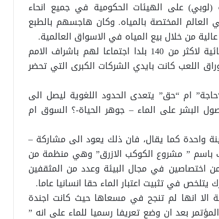
(لوبي) على الهيئات الحكومية في جميع انحاء
ي العالم المختصة بالمياه. وكان هاجسهم بالطبع
الية من خلال بيع المياه في الاسواق العالمية.
وبموازاة مؤتمر هيج عقد وزراء الموارد المائية لاكثر من 140 بلدا اجتماعا لهم باشراف الامم
اوراق اللعب كانت بايدي الشركات الكبرى التي تحضر
“حاجة” ام “حق” يتعدى الحدود اللغوية ليصل الى
 البشر على الماء – جوهر الحياة-؟ السوق ام
نة واحدة كما يقال، فان ذلك يعود الى مشاركة –
ف باسم ” مشروع الكوكب الازرق” وهي منظمة من
ن اختصاصين في مجال البيئة وعدد من المثقفين
لخص في تثبيت اعتبار الماء حقا انسانيا عاما.
 الا انها لم تنجح في مسعاها حيث كانت اجندة
مؤتمر بعد ان وضع تعريفا رسميا للماء على انه ”