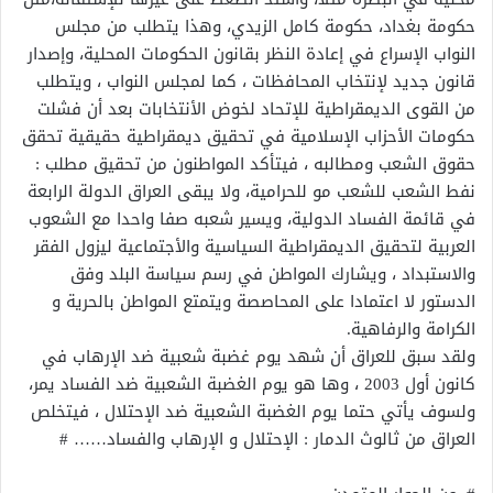
حكومة بغداد، حكومة كامل الزيدي، وهذا يتطلب من مجلس
النواب الإسراع في إعادة النظر بقانون الحكومات المحلية، وإصدار
قانون جديد لإنتخاب المحافظات ، كما لمجلس النواب ، ويتطلب
من القوى الديمقراطية للإتحاد لخوض الأنتخابات بعد أن فشلت
حكومات الأحزاب الإسلامية في تحقيق ديمقراطية حقيقية تحقق
حقوق الشعب ومطالبه ، فيتأكد المواطنون من تحقيق مطلب :
نفط الشعب للشعب مو للحرامية، ولا يبقى العراق الدولة الرابعة
في قائمة الفساد الدولية، ويسير شعبه صفا واحدا مع الشعوب
العربية لتحقيق الديمقراطية السياسية والأجتماعية ليزول الفقر
والاستبداد ، ويشارك المواطن في رسم سياسة البلد وفق
الدستور لا اعتمادا على المحاصصة ويتمتع المواطن بالحرية و
الكرامة والرفاهية.
ولقد سبق للعراق أن شهد يوم غضبة شعبية ضد الإرهاب في
كانون أول 2003 ، وها هو يوم الغضبة الشعبية ضد الفساد يمر،
ولسوف يأتي حتما يوم الغضبة الشعبية ضد الإحتلال ، فيتخلص
العراق من ثالوث الدمار : الإحتلال و الإرهاب والفساد…… #