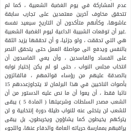
عدم المشاركة في يوم الغضبة الشعبية ، كما لم
تتحقق مخاوف آخرين معتمدين على تجارب سابقة
عاشوها، وكأنهم متأكدون أن التاريخ سيعيد نفسه
.غير أن توقعات الشبيبة الداعية ليوم الغضبة الشعبية
هي التي تحققت ، ولو جزئيا، و أن تحققها يزيد الثقة
بالنفس ويدفع الى مواصلة العمل حتى يتحقق النصر
على الفساد والفاسدين ، وأن يعي الفاسدون أن
انتخاب مجلس النواب ، حتى لو لم يكن إختيار نوابه
بالصدقة عليهم من رؤساء قوائمهم ، فالفائزون
بأصوات الناخبين في هذا البرلمان لا يتجاوزعددهم 15
نائبا فقط ، أن يعوا أن ما نص عليه الدستور من أن
الشعب مصدر السلطات وشرعيتها ( المادة 5 ) يبقى
للشعب لن يتخلى عنه للنواب طيلة دورة إنتخابية و لن
يتركهم يخيطون كما يشاؤون ويخربطون، بل يبقى
يراقبهم بممارسة حرياته العامة والدفاع عنها، واللجوء