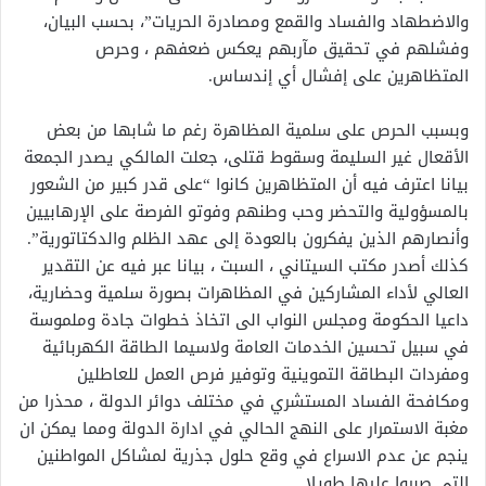
والاضطهاد والفساد والقمع ومصادرة الحريات”، بحسب البيان،
وفشلهم في تحقيق مآربهم يعكس ضعفهم ، وحرص
المتظاهرين على إفشال أي إندساس.
وبسبب الحرص على سلمية المظاهرة رغم ما شابها من بعض
الأقعال غير السليمة وسقوط قتلى، جعلت المالكي يصدر الجمعة
بيانا اعترف فيه أن المتظاهرين كانوا “على قدر كبير من الشعور
بالمسؤولية والتحضر وحب وطنهم وفوتو الفرصة على الإرهابيين
وأنصارهم الذين يفكرون بالعودة إلى عهد الظلم والدكتاتورية”.
كذلك أصدر مكتب السيتاني ، السبت ، بيانا عبر فيه عن التقدير
العالي لأداء المشاركين في المظاهرات بصورة سلمية وحضارية،
داعيا الحكومة ومجلس النواب الى اتخاذ خطوات جادة وملموسة
في سبيل تحسين الخدمات العامة ولاسيما الطاقة الكهربائية
ومفردات البطاقة التموينية وتوفير فرص العمل للعاطلين
ومكافحة الفساد المستشري في مختلف دوائر الدولة ، محذرا من
مغبة الاستمرار على النهج الحالي في ادارة الدولة ومما يمكن ان
ينجم عن عدم الاسراع في وقع حلول جذرية لمشاكل المواطنين
التي صبروا عليها طويلا.