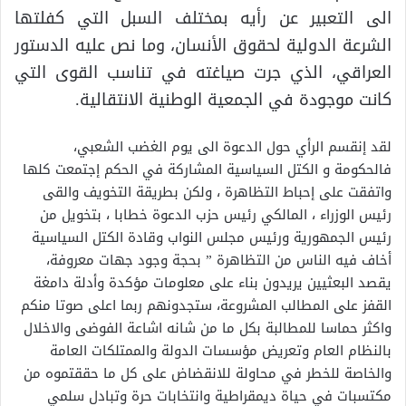
الى التعبير عن رأيه بمختلف السبل التي كفلتها
الشرعة الدولية لحقوق الأنسان، وما نص عليه الدستور
العراقي، الذي جرت صياغته في تناسب القوى التي
كانت موجودة في الجمعية الوطنية الانتقالية.
لقد إنقسم الرأي حول الدعوة الى يوم الغضب الشعبي،
فالحكومة و الكتل السياسية المشاركة في الحكم إجتمعت كلها
واتفقت على إحباط التظاهرة ، ولكن بطريقة التخويف والقى
رئيس الوزراء ، المالكي رئيس حزب الدعوة خطابا ، بتخويل من
رئيس الجمهورية ورئيس مجلس النواب وقادة الكتل السياسية
أخاف فيه الناس من التظاهرة ” بحجة وجود جهات معروفة،
يقصد البعثيين يريدون بناء على معلومات مؤكدة وأدلة دامغة
القفز على المطالب المشروعة، ستجدونهم ربما اعلى صوتا منكم
واكثر حماسا للمطالبة بكل ما من شانه اشاعة الفوضى والاخلال
بالنظام العام وتعريض مؤسسات الدولة والممتلكات العامة
والخاصة للخطر في محاولة للانقضاض على كل ما حققتموه من
مكتسبات في حياة ديمقراطية وانتخابات حرة وتبادل سلمي