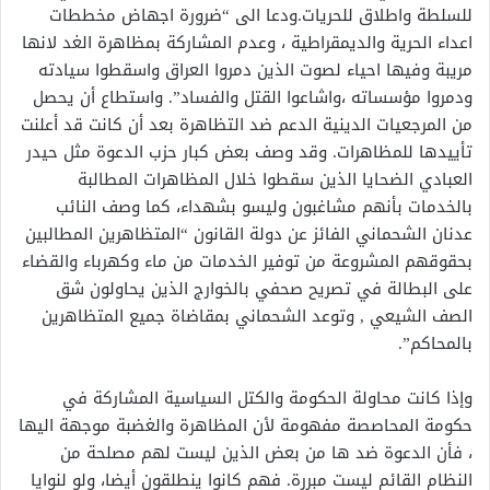
للسلطة واطلاق للحريات.ودعا الى “ضرورة اجهاض مخططات
اعداء الحرية والديمقراطية ، وعدم المشاركة بمظاهرة الغد لانها
مريبة وفيها احياء لصوت الذين دمروا العراق واسقطوا سيادته
ودمروا مؤسساته ،واشاعوا القتل والفساد”. واستطاع أن يحصل
من المرجعيات الدينية الدعم ضد التظاهرة بعد أن كانت قد أعلنت
تأييدها للمظاهرات. وقد وصف بعض كبار حزب الدعوة مثل حيدر
العبادي الضحايا الذين سقطوا خلال المظاهرات المطالبة
بالخدمات بأنهم مشاغبون وليسو بشهداء، كما وصف النائب
عدنان الشحماني الفائز عن دولة القانون “المتظاهرين المطالبين
بحقوقهم المشروعة من توفير الخدمات من ماء وكهرباء والقضاء
على البطالة في تصريح صحفي بالخوارج الذين يحاولون شق
الصف الشيعي , وتوعد الشحماني بمقاضاة جميع المتظاهرين
بالمحاكم”.
وإذا كانت محاولة الحكومة والكتل السياسية المشاركة في
حكومة المحاصصة مفهومة لأن المظاهرة والغضبة موجهة اليها
، فأن الدعوة ضد ها من بعض الذين ليست لهم مصلحة من
النظام القائم ليست مبررة. فهم كانوا ينطلقون أيضا، ولو لنوايا