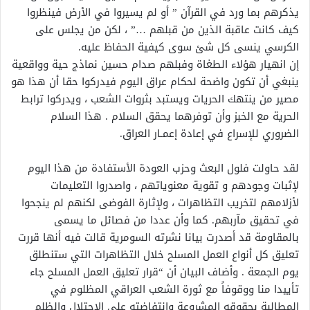
يذكرهم بما ورد في القرآن ” أو لم يسيروا في الأرض فينظروا
كيف كانت عاقبة الذين من قبلهم …” ، لكن من يجلس على
الكرسي ينسى كل شئ سوى كيفية الحفاظ عليه.
إن انهيار هؤلاء الطغاة وفبلهم صدام حسين نماذج حية وواقعية
ينبغي أن تكون واضحة لحكام عراق اليوم فيدركوا حقا أن هذا هو
مصير من ينتهك الحريات ويستبد بثروات الشعب ، ويدركوا ترابط
الحرية مع الخبز وأن توفرهما يحقق السلام . هذا السلام
الضروري للإسراع في إعادة إعمـار العراق.
لقد حاولت فلول البعث وحزب العودة الأستفادة من هذا اليوم
لإثبات وجودهم و تقوية معنوياتهم ، واصدروا التعليمات
لأزلامهم لتخريب التظاهرات ، ولإثارة الفوضى لكنهم لم ينجحوا
في تحقيق مآربهم. كما وأن عددا من فصائل ما يسمى
بالمقاومة قد أصدرت بيانا نشرته السومرية قالت فيه أنها قررت
تعليق كل أنواع العمل المسلح خلال التظاهرات التي ستنطلق
يوم الجمعة . وأضاف البيان أن “قرار تعليق العمل المسلح جاء
تأييدا منا ووقوفاً مع ثورة الشعب العراقي المظلوم في
المطالبة بحقوقه المشروعة وانتفاضته على الاحتلال والظلم