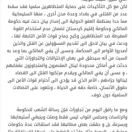
لكن مع كل التأكيدات على حماية المتظاهرين سلميا فقد سقط
عدد من القتلى في بغداد وعدة مدن أخرى ، منها السليمانية
مما حدا بمنظمة العفو الدولية الى إصدار بيان دعت فيه حكومة
المالكي وحكومة إقليم كردستان لضمان عدم استخدام القوة
المفرطة ضد المتظاهرين وكبح جماح قوات الأمن التابعة لها ،
ودعت في بيان لاحق الى تقديم المسؤولين عن القتل والذين
أصدروا الأوامر الى المحكمة. وعسى أن يفي المالكي بما وعد به
السبت من أنه سيحقق في بعض الإختراقات والتجاوزات التي
حدثت في أماكن محدودة لينال المقصرون والمتجاوزون عقفابهم
، و عسى أن يفي المالكي ويقدم مرتكبوا القتل الى القضاء
لينالوا جزاءهم ، الأمر الذي قد يؤدي الى أحترام قوات الأمن الى
حقوق الأنسان، خاصة حقه في الحياة ، ونتعود على النضالات
السلمية دون خوف.
ومع ما رافق اليوم من تجاوزات فإن رسالة الشعب للحكومة
والرئاسات ومجلس النواب ليس فقط وصلت وينبغي أستيعابها
وبسرعة، بل و حققت بعض مطالبها فقد استقالت عدة حكومات
محلية في البصرة مثلا، واشتد الضغط على غيرها للإستقالة،مثل