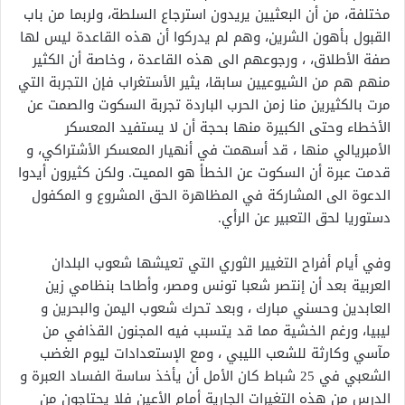
مختلفة، من أن البعثيين يريدون استرجاع السلطة، ولربما من باب
القبول بأهون الشرين، وهم لم يدركوا أن هذه القاعدة ليس لها
صفة الأطلاق، ، ورجوعهم الى هذه القاعدة ، وخاصة أن الكثير
منهم هم من الشيوعيين سابقا، يثير الأستغراب فإن التجربة التي
مرت بالكثيرين منا زمن الحرب الباردة تجربة السكوت والصمت عن
الأخطاء وحتى الكبيرة منها بحجة أن لا يستفيد المعسكر
الأمبريالي منها ، قد أسهمت في أنهيار المعسكر الأشتراكي، و
قدمت عبرة أن السكوت عن الخطأ هو المميت. ولكن كثيرون أيدوا
الدعوة الى المشاركة في المظاهرة الحق المشروع و المكفول
دستوريا لحق التعبير عن الرأي.
وفي أيام أفراح التغيير الثوري التي تعيشها شعوب البلدان
العربية بعد أن إنتصر شعبا تونس ومصر، وأطاحا بنظامي زين
العابدين وحسني مبارك ، وبعد تحرك شعوب اليمن والبحرين و
ليبيا، ورغم الخشية مما قد يتسبب فيه المجنون القذافي من
مآسي وكارثة للشعب الليبي ، ومع الإستعدادات ليوم الغضب
الشعبي في 25 شباط كان الأمل أن يأخذ ساسة الفساد العبرة و
الدرس من هذه التغيرات الجارية أمام الأعين فلا يحتاجون من