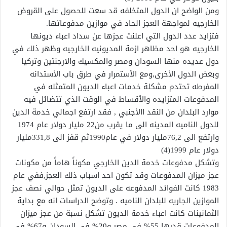
ومن الواضح ان الدول المتخلفه قد سعت للحصول على القروض
الخارجيه لمواجهة العجز الحاد في موازين مدفوعاتها.
فتزايد عدد الدول التي اعلنت عجزها عن سداد اعباء ديونها
الخارجيه هو احد مظاهر ازمة المديونيه الخارجيه وظهر ذلك في
دول عديده منها السودان ومصر والمكسيك والارجنتين وتركيا
وبعض الدول الأخرى,ومع الأستمرار في طرق باب الأستدانه
المفرطه تحتدم مشكلة خدمات اعباء الديون المتمثله في
المدفوعات المتزايده والأقساط في الوقت الذي تتضائل فيه
موارد البلدان من النقد االأجنبي , فقد ارتفع اجمالي خدمة الدين
للدول الناميه المدينه الى ما يقرب من22 مليار دولار عام 1974
وارتفع الى 76,2مليار دولار في عام1990ثم قفز الى 331,8مليار
دولار عام 1999(4)
وتشكل مدفوعات خدمة الدين الخارجي مكوناً هاماً من مكونات
عجز ميزان المدفوعات وقد تكون احد اسباب ذلك العجز,ففي عام
1983 كانت الفوائد المدفوعه على الديون تمثل حوالي نصف عجز
الموازين الجاريه للبلدان الناميه . وتوضح الدراسات انه مع بداية
الثمانينات كانت اعباء خدمة الديون تشكل نسبة من عجز ميزان
المدفوعات قدرها 55% في مصر و20% في السودان و67% في