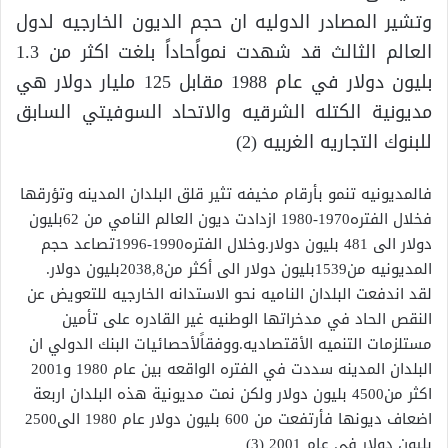
وتشير المصادر الدوليه ان حجم الديون الخارجيه لدول
العالم الثالث قد شهدت نمواًحاداً بلغت اكثر من 1.3
بليون دولار في عام 1988 مقابل 125 مليار دولار هي
مديونية الكتله الشرقيه والاتحاد السوفيتي السابق
للبنوك التجاريه الغربيه (2)
فالمديونيه تنمو بأرقام مخيفه تثير قلق البلدان المدينه وتؤرقها
فخلال الفتره1970-1980 ازدادت ديون العالم النامي من 62بليون
دولار الى 481 بليون دولار.وخلال الفتره1990-1996تصاعد حجم
المديونيه من1539بليون دولار الى أكثر من2038,8بليون دولار.
لقد اندفعت البلدان الناميه نحو الاستدانه الخارجيه للتعويض عن
النقص الحاد في مدخراتها الوطنيه غير القادره على تأمين
مستلزمات التنميه الأقتصاديه.ووفقاًلأحصائيات البنك الدولي ان
البلدان المدينه سددت في الفتره الواقعه بين عام 1980 و2001
اكثر من4500 بليون دولار ولكن نمت مديونية هذه البلدان اربعة
اضعاف ديونها فأرتفعت من 600 بليون دولار عام 1980 الى2500
بليون دولار في عام 2001 (3)