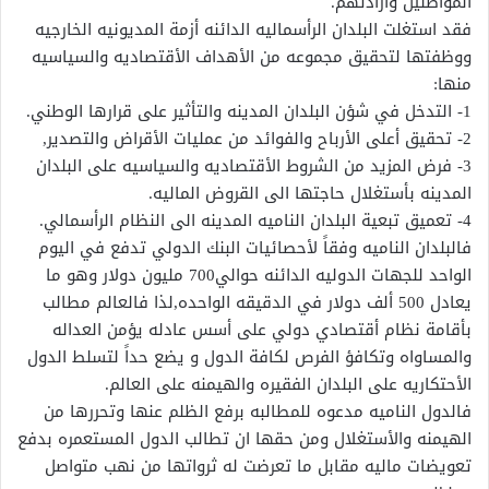
المواطنين وأرادتهم.
فقد استغلت البلدان الرأسماليه الدائنه أزمة المديونيه الخارجيه
ووظفتها لتحقيق مجموعه من الأهداف الأقتصاديه والسياسيه
منها:
1- التدخل في شؤن البلدان المدينه والتأثير على قرارها الوطني.
2- تحقيق أعلى الأرباح والفوائد من عمليات الأقراض والتصدير,
3- فرض المزيد من الشروط الأقتصاديه والسياسيه على البلدان
المدينه بأستغلال حاجتها الى القروض الماليه.
4- تعميق تبعية البلدان الناميه المدينه الى النظام الرأسمالي.
فالبلدان الناميه وفقاً لأحصائيات البنك الدولي تدفع في اليوم
الواحد للجهات الدوليه الدائنه حوالي700 مليون دولار وهو ما
يعادل 500 ألف دولار في الدقيقه الواحده,لذا فالعالم مطالب
بأقامة نظام أقتصادي دولي على أسس عادله يؤمن العداله
والمساواه وتكافؤ الفرص لكافة الدول و يضع حداً لتسلط الدول
الأحتكاريه على البلدان الفقيره والهيمنه على العالم.
فالدول الناميه مدعوه للمطالبه برفع الظلم عنها وتحررها من
الهيمنه والأستغلال ومن حقها ان تطالب الدول المستعمره بدفع
تعويضات ماليه مقابل ما تعرضت له ثرواتها من نهب متواصل