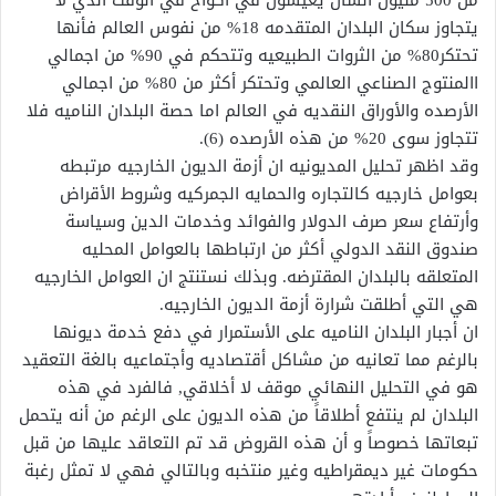
يتجاوز سكان البلدان المتقدمه 18% من نفوس العالم فأنها
تحتكر80% من الثروات الطبيعيه وتتحكم في 90% من اجمالي
االمنتوج الصناعي العالمي وتحتكر أكثر من 80% من اجمالي
الأرصده والأوراق النقديه في العالم اما حصة البلدان الناميه فلا
تتجاوز سوى 20% من هذه الأرصده (6).
وقد اظهر تحليل المديونيه ان أزمة الديون الخارجيه مرتبطه
بعوامل خارجيه كالتجاره والحمايه الجمركيه وشروط الأقراض
وأرتفاع سعر صرف الدولار والفوائد وخدمات الدين وسياسة
صندوق النقد الدولي أكثر من ارتباطها بالعوامل المحليه
المتعلقه بالبلدان المقترضه. وبذلك نستنتج ان العوامل الخارجيه
هي التي أطلقت شرارة أزمة الديون الخارجيه.
ان أجبار البلدان الناميه على الأستمرار في دفع خدمة ديونها
بالرغم مما تعانيه من مشاكل أقتصاديه وأجتماعيه بالغة التعقيد
هو في التحليل النهائي موقف لا أخلاقي, فالفرد في هذه
البلدان لم ينتفع أطلاقاً من هذه الديون على الرغم من أنه يتحمل
تبعاتها خصوصاً و أن هذه القروض قد تم التعاقد عليها من قبل
حكومات غير ديمقراطيه وغير منتخبه وبالتالي فهي لا تمثل رغبة