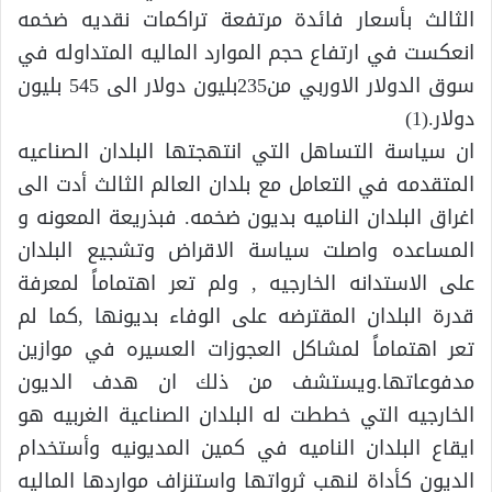
الثالث بأسعار فائدة مرتفعة تراكمات نقديه ضخمه
انعكست في ارتفاع حجم الموارد الماليه المتداوله في
سوق الدولار الاوربي من235بليون دولار الى 545 بليون
دولار.(1)
ان سياسة التساهل التي انتهجتها البلدان الصناعيه
المتقدمه في التعامل مع بلدان العالم الثالث أدت الى
اغراق البلدان الناميه بديون ضخمه. فبذريعة المعونه و
المساعده واصلت سياسة الاقراض وتشجيع البلدان
على الاستدانه الخارجيه , ولم تعر اهتماماً لمعرفة
قدرة البلدان المقترضه على الوفاء بديونها ,كما لم
تعر اهتماماً لمشاكل العجوزات العسيره في موازين
مدفوعاتها.ويستشف من ذلك ان هدف الديون
الخارجيه التي خططت له البلدان الصناعية الغربيه هو
ايقاع البلدان الناميه في كمين المديونيه وأستخدام
الديون كأداة لنهب ثرواتها واستنزاف مواردها الماليه