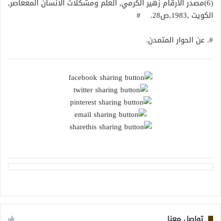
(6)مصدر الأرقام زهير الكرمي, العلم ومشكلات الانسان المععاصر,
الكويت ,1983,ص28. #
#. عن الحوار المتمدن.
تواصل معنا