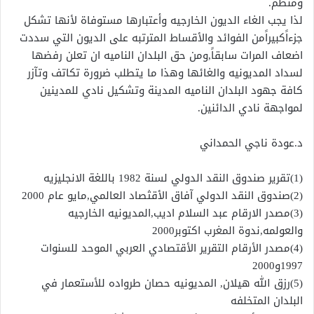
ومنظم.
لذا يجب الغاء الديون الخارجيه وأعتبارها مستوفاة لأنها تشكل
جزءاًكبيراًمن الفوائد والأقساط المترتبه على الديون التي سددت
اضعاف المرات سابقاً,ومن حق البلدان الناميه ان تعلن رفضها
لسداد المديونيه والغائها وهذا ما يتطلب ضرورة تكاتف وتآزر
كافة جهود البلدان الناميه المدينة وتشكيل نادي للمدينين
لمواجهة نادي الدائنين.
د.عودة ناجي الحمداني
(1)تقرير صندوق النقد الدولي لسنة 1982 باللغة الانجليزيه
(2)صندوق النقد الدولي آفاق الأقثصاد العالمي,مايو عام 2000
(3)مصدر الارقام عبد السلام اديب,المديونيه الخارجيه
والعولمه,ندوة المغرب اكتوبر2000
(4)مصدر الأرقام التقرير الأقتصادي العربي الموحد للسنوات
1997و2000
(5)رزق الله هيلان, المديونيه حصان طرواده للأستعمار في
البلدان المتخلفه