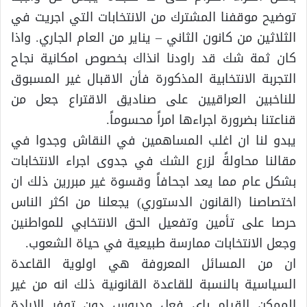
توضيح موقفنا المشترك من الانتخابات التي اجريت في
الثلاثين من كانون الثاني – يناير من العام الجاري. واذا
كان ثمة شك قد راودنا انذاك بخصوص امكانية نجاح
التجربة الانتخابية المذكورة فأن الاقبال غير المسبوق
للناخبين العراقيين على صناديق الاقتراع جعل من
قناعتنا بضرورة اجراءها امراً محسوماً.
يبدو لنا ان اغلب المساهمين في النقاش وجدوا في
مقالنا محاولةً لزرع الشك في جدوى اجراء الانتخابات
بشكل عام مما يعد اجحافاً وقسوة غير مبررين ذلك ان
اختصاصنا (القانون الدستوري) يجعلنا من اكثر الناس
حرصا على تأمين وتفعيل الحق الانتخابي للمواطنين
وجعل الانتخابات ممارسة طبيعية في حياة الشعوب.
ان من المسائل المعروفة هي اولوية القاعدة
السياسية بالنسبة للقاعدة القانونية ذلك انه من غير
الممكن القيام باي فعل مدروس دون توفر الارادة