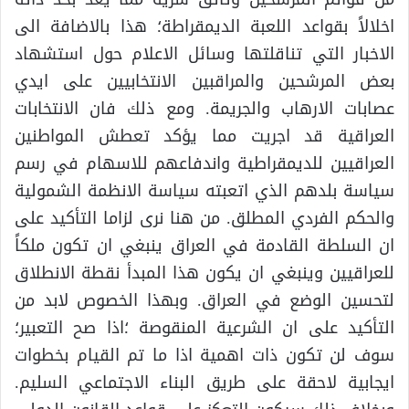
اخلالاً بقواعد اللعبة الديمقراطة؛ هذا بالاضافة الى
الاخبار التي تناقلتها وسائل الاعلام حول استشهاد
بعض المرشحين والمراقبين الانتخابيين على ايدي
عصابات الارهاب والجريمة. ومع ذلك فان الانتخابات
العراقية قد اجريت مما يؤكد تعطش المواطنين
العراقيين للديمقراطية واندفاعهم للاسهام في رسم
سياسة بلدهم الذي اتعبته سياسة الانظمة الشمولية
والحكم الفردي المطلق. من هنا نرى لزاما التأكيد على
ان السلطة القادمة في العراق ينبغي ان تكون ملكاً
للعراقيين وينبغي ان يكون هذا المبدأ نقطة الانطلاق
لتحسين الوضع في العراق. وبهذا الخصوص لابد من
التأكيد على ان الشرعية المنقوصة ؛اذا صح التعبير؛
سوف لن تكون ذات اهمية اذا ما تم القيام بخطوات
ايجابية لاحقة على طريق البناء الاجتماعي السليم.