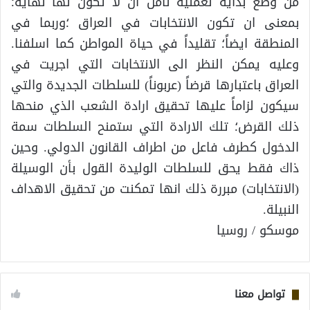
من وضع بداية لعملية نأمل ان لا تكون لها نهاية؛
بمعنى ان تكون الانتخابات في العراق ؛وربما في
المنطقة ايضاً؛ تقليداً في حياة المواطن كما اسلفنا.
وعليه يمكن النظر الى الانتخابات التي اجريت في
العراق باعتبارها قرضاً (عربوناً) للسلطات الجديدة والتي
سيكون لزاماً عليها تحقيق ارادة الشعب الذي منحها
ذلك القرض؛ تلك الارادة التي ستمنح السلطات سمة
الدخول كطرف فاعل من اطراف القانون الدولي. وحين
ذاك فقط يحق للسلطات الوليدة القول بأن الوسيلة
(الانتخابات) مبررة ذلك انها تمكنت من تحقيق الاهداف
النبيلة.
موسكو / روسيا
تواصل معنا