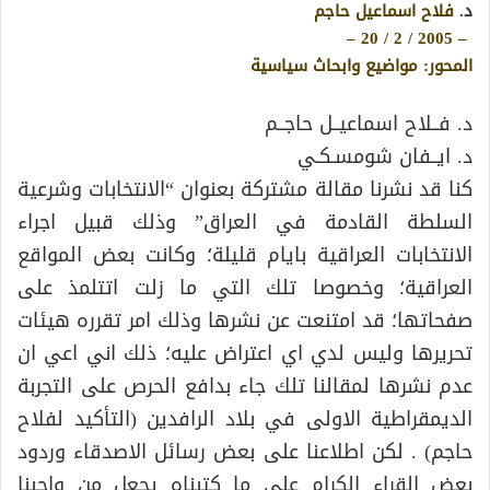
د.
فلاح اسماعيل حاجم
– 2005 / 2 / 20 –
المحور: مواضيع وابحاث سياسية
د. فــلاح اسماعيــل حاجــم
د. ايــفان شومسـكـي
كنا قد نشرنا مقالة مشتركة بعنوان “الانتخابات وشرعية
السلطة القادمة في العراق” وذلك قبيل اجراء
الانتخابات العراقية بايام قليلة؛ وكانت بعض المواقع
العراقية؛ وخصوصا تلك التي ما زلت اتتلمذ على
صفحاتها؛ قد امتنعت عن نشرها وذلك امر تقرره هيئات
تحريرها وليس لدي اي اعتراض عليه؛ ذلك اني اعي ان
عدم نشرها لمقالنا تلك جاء بدافع الحرص على التجربة
الديمقراطية الاولى في بلاد الرافدين (التأكيد لفلاح
حاجم) . لكن اطلاعنا على بعض رسائل الاصدقاء وردود
بعض القراء الكرام على ما كتبناه يجعل من واجبنا