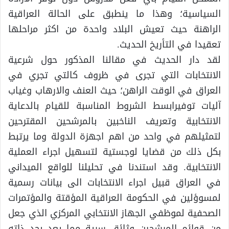
السياسية؛ وهذا ما ينطبق على الحالة العراقية
الراهنة حيث تعيش البلاد واحدة من اكثر مراحلها
تعقيدا في التأريخ الحديث.
لقد دار الحديث في مقالنا المذكور حول شرعية
الانتخابات التي تجرى في ظروف كالتي تجري في
العراق في الوقت الراهن؛ حيث العنف والارهاب وغياب
آليات توفيرابسط الشروط المناسبة للقيام بالدعاية
الانتخابية وتعريف الناخبين بالمرشحين المقترحين
لتمثيلهم في واحد من اهم اجهزة الدولة وما يرتبط
بكل ذلك من قضايا لوجستية لتسهيل اجراء العملية
الانتخابية. وقد استندنا في تحليلنا للواقع الميداني
في العراق قبيل اجراء الانتخابات الى بيانات رسمية
لمسوؤلين في الحكومة العراقية المؤقتة والمؤتمرات
الصحفية لموظفي الجهاز الانتخابي المركزي الذي جعل
من قوائم المرشحين وثائق سرية مما يعد بحد ذاته