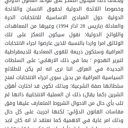
وبخلاف ذلك سيكون التعكز على قواعد القانون الدولي
وخصوصا اللائحة الدولية لحقوق الانسان واللائحة
الدولية حول المبادئ الاساسية للانتخابات الحرة
والعادلة (باريس 28 اذار 1994) وغيرها من المعاهدات
واللوائح الدولية؛ نقول سيكون التعكز على تلك
الوثائق امرا واردا بالنسبة للذين عارضوا اجراء الانتخابات
العراقية وستكون ذريعة للقوى المعادية للديمقراطية
لتبرير الهجوم ؛ بما في ذلك الارهابي؛ على السلطات
الجديدة في العراق. اننا نرى انه لم يكن للطلائع
السياسية العراقية من بديل سوى اجراء الانتخابات لمنح
سلطاتها صفة الشرعية؛ وبذلك تكون قد اختارت أهوّن
الشرين (كما يقال) ذلك ان العملية الانتخابية ذاتها لم
تلب بأي حال من الاحوال الشروط المتعارف عليها وفق
مقاسات القانون الدوّلي؛ لكنها اجريت على كل حال
وذلك امر غاية في الاهمية كما نعتقد اذ انه كان لابد