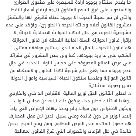
ما يقدم استنتاج بوجود ارادة للسيطرة على صندوق الطوارئ
والاستحواذ على فرق السعر المتكون نتيجة ارتفاع أسعار النفط
والتي لن تمر عميلة الصرف الا بوجود غطاء قانوني لها والمتمثل
بمشروع القانون أعلاه وحالته الحرجة ( الطوارئ)، ونؤكد على عدم
مشروعية الصرف في حال انتهاء الموازنة الاتحادية للدولة إلا
بإقرار قانون الموازنة السنة المالية اللاحقة لان قانون الموازنة
هو قانون التصرف بالمال العام الذي يستلزم موافقة ممثلي
الشعب على ما ورد ببنودها، كما ولن ينص المشروع في فقراته
على عرض المبالغ المصروفة على مجلس النواب الجديد في حال
عدم وجوده مما يعني خلق شرعية لهذا القانون والاستغناء عن
قانون الموازنة وعندها ستكون الحياة السياسية واموال الدولة
تسير بصورة استثنائية
٤. اعطى القانون الحق لوزير المالية الاقتراص الداخلي والخارجي
_وهذا استثناء خطير جدا- ويكون ذلك نيابة عن مجلس النواب
ويكون الاقتراض دون فوائد ولم يحدد جهات الإقراض التي يلجأ
إليها الوزير من دون فائدة وعلى سبيل الدين لان عمل المصارف
هو حصول الفائدة على القرض المطلوب ومن يمنح القرض بدون
فائدة في ظل الأزمات والتطورات التي شرعّ القانون لمعالجة