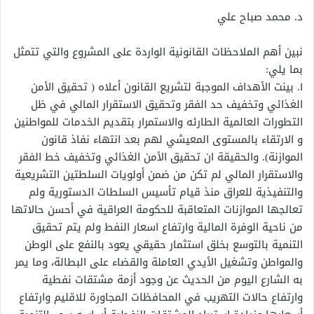
د. محمد صباح علي
نبين أهم الملاحظات القانونية الواردة على المشروع والتي تتمثل
بما يلي:
١. بينت الأهداف الموجبة لتشريع القانون أعلاه ( تحقيق الأمن
الغذائي وتخفيف حد الفقر وتحقيق الاستقرار المالي في ظل
التطورات العالمية الطارئه والاستمرار بتقديم الخدمات للمواطنين
و الارتقاء بالمستوى المعيشي لهم بعد انتهاء نفاذ قانون
الموازنة). والحقيقة ان تحقيق الأمن الغذائي وتخفيف خط الفقر
والاستقرار المالي لم تكن من ضمن أولويات السلطتين التشريعية
والتنفيذية للعراق منذ قيام تأسيس السلطات الدستورية ولم
تعالجها الموازنات المتعاقبة للحكومة العراقية في أحسن حالاتها
من ناحية الوفرة المالية وارتفاع اسعار النفط ولم يتم تحقيق
التنمية بالتوسع بخلق استثمار حقيقي يعود بالنفع على الوطن
والمواطن وتشغيل الأيدي العاملة والقضاء على البطالة، وما يمر
به الشارع اليوم من الحديث عن وجود أزمة مشتقات نفطية
وارتفاع حالات التهريب في المحافظات المجاورة للاقليم وارتفاع