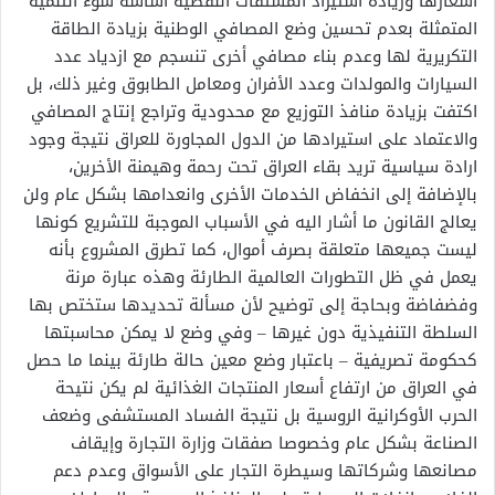
أسعارها وزيادة استيراد المشتقات النفطية أساسه سوء التنمية
المتمثلة بعدم تحسين وضع المصافي الوطنية بزيادة الطاقة
التكريرية لها وعدم بناء مصافي أخرى تنسجم مع ازدياد عدد
السيارات والمولدات وعدد الأفران ومعامل الطابوق وغير ذلك، بل
اكتفت بزيادة منافذ التوزيع مع محدودية وتراجع إنتاج المصافي
والاعتماد على استيرادها من الدول المجاورة للعراق نتيجة وجود
ارادة سياسية تريد بقاء العراق تحت رحمة وهيمنة الأخرين،
بالإضافة إلى انخفاض الخدمات الأخرى وانعدامها بشكل عام ولن
يعالج القانون ما أشار اليه في الأسباب الموجبة للتشريع كونها
ليست جميعها متعلقة بصرف أموال، كما تطرق المشروع بأنه
يعمل في ظل التطورات العالمية الطارئة وهذه عبارة مرنة
وفضفاضة وبحاجة إلى توضيح لأن مسألة تحديدها ستختص بها
السلطة التنفيذية دون غيرها – وفي وضع لا يمكن محاسبتها
كحكومة تصريفية – باعتبار وضع معين حالة طارئة بينما ما حصل
في العراق من ارتفاع أسعار المنتجات الغذائية لم يكن نتيحة
الحرب الأوكرانية الروسية بل نتيجة الفساد المستشفى وضعف
الصناعة بشكل عام وخصوصا صفقات وزارة التجارة وإيقاف
مصانعها وشركاتها وسيطرة التجار على الأسواق وعدم دعم