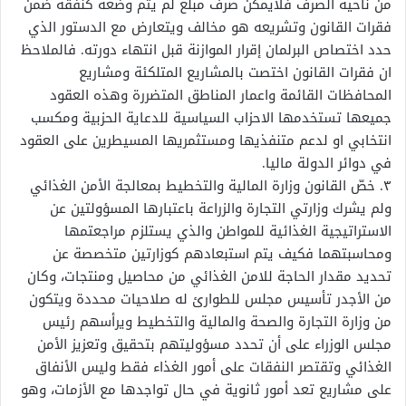
من ناحية الصرف فلايمكن صرف مبلغ لم يتم وضعه كنفقة ضمن
فقرات القانون وتشريعه هو مخالف ويتعارض مع الدستور الذي
حدد اختصاص البرلمان إقرار الموازنة قبل انتهاء دورته. فالملاحظ
ان فقرات القانون اختصت بالمشاريع المتلكئة ومشاريع
المحافظات القائمة واعمار المناطق المتضررة وهذه العقود
جميعها تستخدمها الاحزاب السياسية للدعاية الحزبية ومكسب
انتخابي او لدعم متنفذيها ومستثمريها المسيطرين على العقود
في دوائر الدولة ماليا.
٣. خصّ القانون وزارة المالية والتخطيط بمعالجة الأمن الغذائي
ولم يشرك وزارتي التجارة والزراعة باعتبارها المسؤولتين عن
الاستراتيجية الغذائية للمواطن والذي يستلزم مراجعتمها
ومحاسبتهما فكيف يتم استبعادهم كوزارتين متخصصة عن
تحديد مقدار الحاجة للامن الغذائي من محاصيل ومنتجات، وكان
من الأجدر تأسيس مجلس للطوارئ له صلاحيات محددة ويتكون
من وزارة التجارة والصحة والمالية والتخطيط ويرأسهم رئيس
مجلس الوزراء على أن تحدد مسؤوليتهم بتحقيق وتعزيز الأمن
الغذائي وتقتصر النفقات على أمور الغذاء فقط وليس الأنفاق
على مشاريع تعد أمور ثانوية في حال تواجدها مع الأزمات، وهو