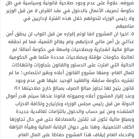
ضروفه، علاوةً على عدم وجود صلاحية قانونية وسياسية في ظل
حكومة تصريف الأعمال بالدخول في عقد القرض لا من قبل الوزير
ولا رئيس الوزراء لتحولهم خلال هذه الفترة لإداريين في
مناصبهم.
٥. اخيرا ان المشروع انفا لوتم إقراره من قبل النواب لن يحقق أمن
غذائي بل أمن مالي لاحزابهم، ولم يعالج التنمية، فما لم تحققه
مبالغ مالية انفجارية وبصلاحيات واسعة في حكومة أصالة؛ لم
تعالجة حكومات مؤقتة وبصلاحيات محددة مثلما هي الحكومية
الحالية التي افترت على الدستور والقانون بتجاوزات وانتهاكات
للمال العام- ومنها مشروع القانون أعلاه وبغير اختصاص-؛ ما لم
تفتريه حكومة سابقة، والعقيد الوحيد عليها هي عدم وجود
قانون يتيح لها تجاوز مبالغ الصرف بمبالغ خارج صلاحيتها ١٢/١
وعند إقرار المشروع أعلاه وصيروته قانونا عندها سيتم هدر أموال
الدولة من قبل رئيس مجلس الوزراء وبارتيارح ولكافة الاحزاب
المتنفذه ومن غير حساب والدخول بالتزامات تعاقدية جديدة
وبمبلغ مالية تكون قد تقترن بالمصادقة حتى في حال تجاوزها
الكلف التخمينية. وهنا على ديوان الرقابة المالية وهيأة النزاهة
والادعاء العام إيقاف هذا المشروع حفاظا على المال العام.