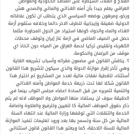
الفلاح و انفلات السيطرة على المنافذ الحدودية والمواطن
العراقي يعلم جيدا بأن أمنه الغذائي والمائي والصحي هش
ورخو، ومرهون بوضعه السياسي الذي يتطلب ان تكون علاقاته
الدولية ضعيفة وإيجابية للطرف الاخر دائما وخلافه ستقوم أزمة
الغذاء والماء والدواء كونها استيراد من الدول المجاورة مثلما
حصل في الصيف الماضي في ازمة غاز إيران وتوقف محطات
الكهرباء وتقليص تركيا لحصة العراق من المياه دون اتخاذ اي
موقف من البرلمان والحكومة.
٢. يناقش القانون في مضمون فقراته وأسباب تشريعه الغاية
وهي تأخر إقرار موازنة الدولة والذي سيكون لتشريع هذا القانون
أستثناء، لتغطية نفقات مالية لعدد من المشاريع تم اختيار هذا
القانون شكلا لها تحت ذريعة خدمة المواطن وأمنه الغذائي
والتنمية لتمريره من قبل السادة اعضاء مجلس النواب بينما في
الحقيقة سوف لن يستفاد منها المواطن ولا الموظف لانه لم يتم
ذكر حقوق الموظف المالية كا لتعيين ولترفيع والعلاوة واضافة
الخدمة والتنقلات التي توقفها وزارة المالية عند انتهاء السنة
المالية من كل سنة وتسمح بها بعد ورود تعليمات تنفيذ الموازنة
المالية للسنة اللاحقة، كما ويعتبر هذا القانون قانون استثنائي