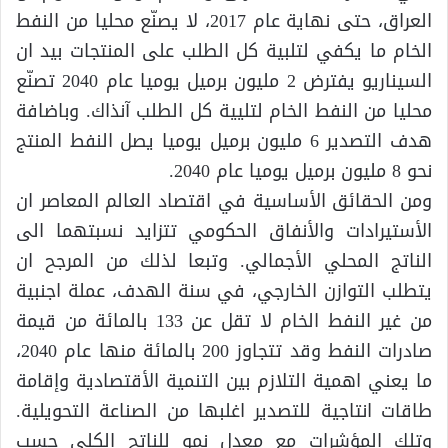
العراق، حتى نهاية عام 2017، لا يصنّع محليا من النفط
الخام ما يكفي لتلبية كل الطلب على المنتجات بيد ان
السيناريو يفترض 2 مليون برميل يوميا عام 2040 تصنّع
محليا من النفط الخام لتليية كل الطلب آنذاك. وباضافة
هدف التصدير 6 مليون برميل يوميا يصل النفط المنتج
نحو 8 مليون برميل يوميا عام 2040.
ومن الحقائق الأساسية في اقتصاد العالم المعاصر ان
الأستيرادات والأنفاق الحكومي تتزايد نسبتهما الى
الناتج المحلي الأجمالي. وتبعا لذلك من المرجح ان
يتطلب التوازن الخارجي، في سنة الهدف، عملة اجنبية
من غير النفط الخام لا تقل عن 133 بالمائة من قيمة
صادرات النفط وقد تتجاوز 200 بالمائة منها عام 2040،
ما يعني اهمية التلازم بين التنمية الأقتصادية وإقامة
طاقات انتاجية للتصدير اغلبها من الصناعة التحويلية.
وتلك المؤشرات مع معدل نمو للناتج الكلي حسب