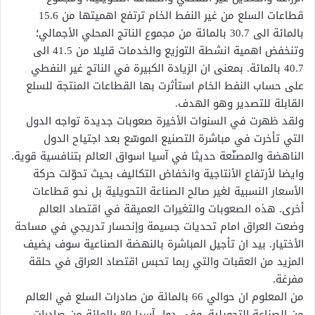
قطاعات السلع من غير النفط الخام ترتفع اهميتها من 15.6
بالمائة الى 30.7 بالمائة من مجموع الناتج المحلي الأجمالي؛
وتنخفض اهمية انشطة التوزيع والخدمات قليلا من 41.5 الى
40.7 بالمائة. بمعنى ان الزيادة الكبيرة في الناتج غير النفطي
على حساب النفط الخام استأثرت بها القطاعات المنتجة للسلع
القابلة للتصدير وهو الهدف.
ولقد ظهرت في السنوات الأخيرة صعوبات جديدة تواجه الدول
التي تأخرت في مباشرة التصنيع الموسّع بعد اجتياح الدول
الناهضة والمصنّعة حديثا في آسيا اسواق العالم بتنافسية قوية.
وايضا لأرتفاع الأنتاجية وانخفاض التكاليف بحيث تحوّلت حركة
الأسعار النسبية لغير صالح الصناعة التحويلية بل نحو قطاعات
أخرى. هذه الصعوبات والتغيرات العميقة في اقتصاد العالم
وضعت العراق امام تحديات جسيمة وإنحسار تدريجي في مساحة
الأختيار. بيد ان تأجيل المباشرة بالنهضة الصناعية سوف يضيف
المزيد من العقبات والتي ربما تحبس اقتصاد العراق في حلقة
مفرغة.
من المعلوم ان حوالي 66 بالمائة من صادرات السلع في العالم
من الصناعة التحويلية، وفي دول آسيا 80 بالمائة من صادرات