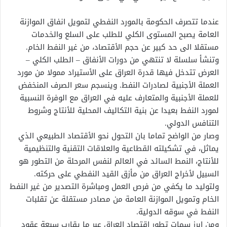
عندما تتصرف الحكومة بالمورد النفطي لتمويل انفاق الموازنة
العامة يصبح المستوى الكلي للطلب على السلع والخدمات
مستقلا الى حد كبير عن حجم الأقتصاد، من غير النفط الخام.
وتنشأ سلسلة لا تنتهي من دورات الأنفاق – الطلب الكلي –
العرض تتدخل فيها قدرة العراق على الأستيراد ممولا من مورد
العملة الأجنبية لصادرات النفط. وينسجم سعر الصرف المنخفض
للعملة الأجنبية والمتعارف عليه في العراق مع الوفرة النسبية
لمورد النفط بعيدا عن بنية التكاليف المحلية للأنتاج وشروط
التنافس الدولي.
وصار من الواضح تماما بان التحول نحو الأقتصاد الطبيعي الذي
يماثل، في تشكيلته القطاعية والعلاقات التقنية والتنظيمية
للأنتاج، النمط السائد في العالم لنفس المرحلة من التطور هو
السبيل لأخراج العراق من مأزق القيد النفطي على حركته.
ولتوليد ما يكفي من فرص العمل ومباشرة التصدير من غير النفط
الخام وتمويل الموازنة العامة من مصادر مستقلة عن تقلبات
النفط في سوقه الدولية.
ومن ابرز سمات تطور اقتصاد العراق عبر ما يقارب سبعة عقود