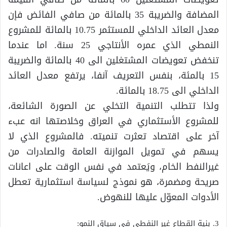
المضافة والضريبة 35 بالمائة من صافي الفائض فإن
معدل العائد الداخلي للمستثمر 10.75 بالمائة للمشروع
النمطي الذي عمره الأنتاجي 25 سنة. اما عندما
تنخفض تعويضات المشتغلين الى 40 بالمائة والضريبة
15 بالمئة، بنفس التعريف آنفا، يرتفع معدل العائد
الداخلي الى 18.75 بالمائة.
ولذا تتطلب التنمية التخلي عن الصورة الشائعة،
للمشروع الأستثماري في العراق وخلاصتها انه عبء
آخر على اقتصاد تعثرت تنميته. فالمشروع الذي لا
يسهم في تمويل الموازنة العامة والصادرات من
غيرالنفط الخام، ويَعتمد في نفس الوقت على اعانات
صريحة ومضمرة، هو نموذج لسياسة استثمارية تعطل
الأدوات المعوّل عليها للنهوض.
3. بنية القطاع غير النفطي في سياق النمو: