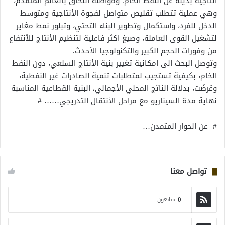
انتاجية بديلة عن النفط الخام. ومواصلة اللحاق بالعالم المتقدم،
وهي عملية تتطلب تقليص متواصل لفجوة الأنتاجية ومتوسط
الدخل للفرد، واستكمال وتطوير البناء التحتي، وتبلور نمط مغاير
لتشغيل القوى العاملة، وصيغ اكثر فاعلية لتنظيم الأنتاج للأنتفاع
من وفورات الحجم الكبير والتكنولوجيا الأحدث.
وتوصل البحث الى امكانية تغيير بنية الأنتاج السلعي، دون النفط
الخام، بكيفية تستجيب لمتطلبات تنمية الصادرات غير النفطية،
وعُرضَت، بدلالة الناتج المحلي الأجمالي، البنية القطاعية المناسبة
نهاية مدة السيناريو مع مراحل الأنتقال التدريجي…… #
# عن الحوار المتمدن…
تواصل معنا
0
متابعون