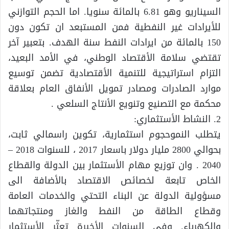
السيناريو وهو 6.81 بالمائة سنويا. اما الحجم التوازني
للأيرادات غير النفطية فمن المستبعد ان تكون دون
150 بالمائة من ايرادات النفط سنة الهدف. بتعبير آخر
تقتضي سلامة الأقتصاد الوطني، في الأمد البعيد،
التزام استراتيجية للتنمية الأقتصادية تضمن توسيع
موارد الصادرات ومصادر تمويل الأنفاق العام بعلاقة
محكمة مع التصنيع وتنويع الأنتاج السلعي .
2. النشاط الأستثماري:
يتطلب النموحجوم استثمارية، تكوين راسمالي ثابت،
بحوالي 2800 مليار دولار باسعار 2017 ، للسنوات 2018 –
2040 . وان توزيع مهام الأستثمار بين الدولة والقطاع
الخاص تابعة لخصائص الاقتصاد بالأضافة الى
مسؤولية الدولة عن البناء التحتي والخدمات العامة
وقطاع الطاقة من النفط والغاز ومنتجاتهما
والكهرباء. وفي السنوات الأخيرة تعثّر الأستثمار