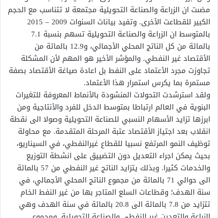
مضىت ان الزراعة والصناعة التحويلية مجتمعة لا تتناسب مع الحجم
الكبير للقطاعت الأخرى. وتفيد بيانات السنوات 2009 – 2015
بالمتوسط ان الزراعة والصناعة التحويلية تسهم بنسبة 7.1
بالمائة من كل الناتج المحلي الأجمالي، و12.9 بالمائة من
الأقتصاد غير النفطي. والمؤشر الأخير هو المهم لأن المشكلة
تجاوزت مجرد الأعتماد على النفط بل اعادة صياغة الأقتصاد بصفة
مستمرة بما يكرس استمرار هذا الأعتماد.
ولقد استرشدت التحولات المنشودة بالأنماط المعروفة للتغيرات
البنوية في العالم ارتباطا بمتوسط الدخل للفرد والأنتاجية ومن
ابرزها تزايد الأسهام النسبي للصناعة التحويلية وصولا الى نقطة
انقلاب بعد اجتياز الأقتصاد عتبة المرحلة المتقدمة. مع محاولة
توظيف النمو المرتفع نسبيا للقطاع غيرالنفطي، في السيناريو،
بحيث يمكن اجراء التعديل دون التضييق على انشطة التوزيع
والخدمات كثيرا. وبذلك يتزايد الناتج غير النفطي من 57 بالمائة
الى حوالي 71 بالمائة من مجموع الناتج المحلي الأجمالي، في
سنة الهدف؛ وقطاعات السلع المتاجر بها من غير النفط الخام
تتزايد من 7.8 بالمائة الى 20.8 بالمائة في سنة الهدف وهي
الزراعة والتعدين غير النفطي والصناعة التحويلية. ومجموع