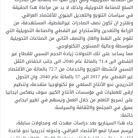
السلع للصناعة التحويلية، ولذلك لا بد من مراعاة هذا الحقيقة
في سياسات التنويع والتعديل البنيوي للأقتصاد العراقي.
ونقترح ان تكون نصف الصادرات غيرالنفطية، المستهدفة، من
الزراعة والتعدين والأستخراج غير النفطي والصناعة التحويلية التي
تقوم على النفط والغاز، والنصف الثاني من الصناعات التحويلية
متوسطة وعالية المستوى التكنولوجي.
مما يساعد على تلك التحولات زيادة الحجم النسبي للقطاع غير
النفطي الى 71.4 بالمائة عام 2040، الى جانب انخفاض الثقل
النسبي لأنشطة التوزيع والخدمات من 72.7 بالمائة من الأقتصاد
غير النفطي عام 2017 الى 57 بالمائة عام 2040. وان التحول
التدريجي نحو الأنتاج السلعي مع تكنولوجيا متقدمة، وتنظيم
ارقى للعمليات في مؤسسات الأنتاج الكبير، سوف ينعكس ايجابيا
على تسريع التعلم من خلال العمل ويسهم في تغيير ايجابي
عميق في المجتمع واالثقافة والسياسة.
خاتمة:
جاء هذا السيناريو بعد دراسات مهدت له، ومحاولات سابقة،
ليرسم مسارا لنمو الأقتصاد العراقي، وتحوله تدريجيا نحو قاعدة