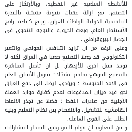
للأنشطة السلعية غير النفطية، وبالأرتكاز على
التصنيع. مع إزالة عقبات بنيوية متمثلة بالقدرة
التنافسية الدولية الواطئة للعراق، ورفع كفاءة برامج
الأستثمار العام، وبعث الحيوية والتوجه التنموي في
الجهاز البيروقراطي .
وعلى الرغم من ان تزايد التنافس العولمي والتغير
التكنولوجي قد جعلا التصنيع صعبا في العراق لكنه لا
توجد سبل اخرى للأزدهار. بل ان تأجيل المباشرة
بالتصنيع الموسّع يفاقم مشكلات تمويل الأنفاق العام
في الامد المتوسط ؛ ويؤدي، ايضا، الى دفع العراق
نحو قيد ميزان المدفوعات لعدم كفاية موارد العملة
الأجنبية من صادرات النفط ؛ فضلا عن تجذر الأنماط
الهامشية للتشغيل، والانفصام بين نظام التعليم وبنية
الطلب على القوى العاملة.
و من المعلوم ان قوام النمو وفق المسار المشاراليه