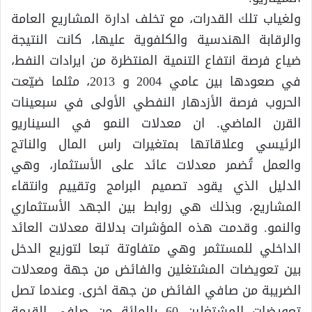
ولغياب تلك القدرات، مع تخلف ادارة المشاريع العامة
والرقابة الهندسية والكلفوية عليها، كانت النتيجة
ضياع فرصة انتفاع التنمية المنتظرة من ايرادات النفط،
في صعودها بين عامي 2004 و 2013، مثلما ضيّعت
الحروب فرصة الأزدهار النفطي الأولى في سبعينات
القرن الماضي. ان معدلات النمو في السيناريو
الرئيسي وعلاقاتها بمتغيرات راس المال والناتج
والعمل تُضمر معدلات عائد على الأستثمار، وهي
الدليل الذي يقود تصميم البرامج وتقييم وانتقاء
المشاريع، وبذلك هي روابط بين الجهد الأستثماري
والنمو. وقدمت هذه المؤشرات بدلالة معدلات العائد
الداخلي للمستثمر وهي متفاوتة تبعا لتوزيع الدخل
بين تعويضات المشتغلين والفائض من جهة ومعدلات
الضريبة من صافي الفائض من جهة اخرى. وعندما تصل
تعويضات المشتغلين 60 بالمائة من صافي القيمة