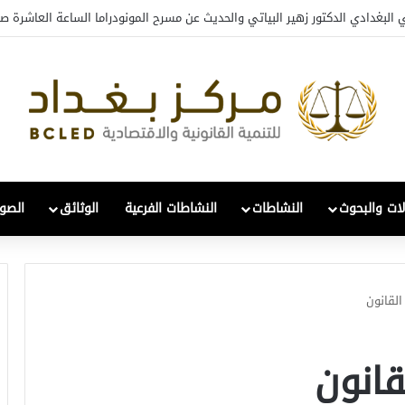
 البغدادي الدكتور زهير البياتي والحديث عن مسرح المونودراما الساعة العاشرة صب
لات والبحوث
النشاطات
النشاطات الفرعية
الوثائق
الصور
لقانون
انون