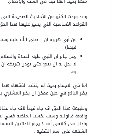
منها بحيث انها ثبت في السنة والإجماع.
وقد وردت الكثير من الأحاديث الصحيحة الت
القواعد الأساسية التي يسير عليها هذا الحق
عن أبي هريره ان – صلى الله عليه وسل
فيها) .
وعن جابر ان النبي عليه الصلاة والسلا
لا يحل له ان يبيع حتى يؤذن شريكه ان
به.
اما في الاجماع بحيث لم ينتقد الفقهاء هذا 
يضر البائع في حين ممكن ان يضر المشتري بال
وطبيعة هذا الحق انه جاء قيداً لأنه جاء مخا
واقعة قانونية وسبب لكسب الملكية فهي لي
وادلل في كلامي أنه لا يجوز للدائنين التمس
الشفعة على اسم الشفيع .