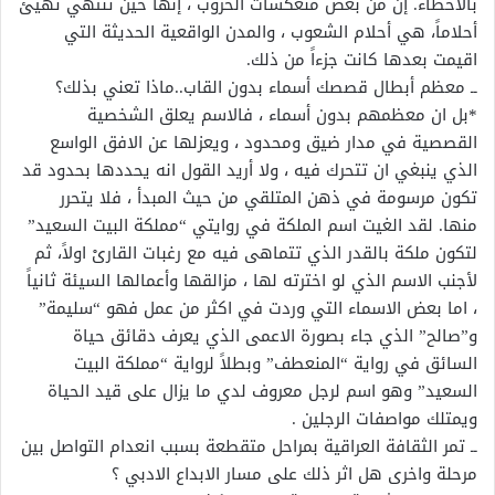
بالاخطاء. إن من بعض منعكسات الحروب ، إنها حين تنتهي تهيئ
أحلاماً، هي أحلام الشعوب ، والمدن الواقعية الحديثة التي
اقيمت بعدها كانت جزءاً من ذلك.
ــ معظم أبطال قصصك أسماء بدون القاب..ماذا تعني بذلك؟
*بل ان معظمهم بدون أسماء ، فالاسم يعلق الشخصية
القصصية في مدار ضيق ومحدود ، ويعزلها عن الافق الواسع
الذي ينبغي ان تتحرك فيه ، ولا أريد القول انه يحددها بحدود قد
تكون مرسومة في ذهن المتلقي من حيث المبدأ ، فلا يتحرر
منها. لقد الغيت اسم الملكة في روايتي “مملكة البيت السعيد”
لتكون ملكة بالقدر الذي تتماهى فيه مع رغبات القارىْ اولاً، ثم
لأجنب الاسم الذي لو اخترته لها ، مزالقها وأعمالها السيئة ثانياً
، اما بعض الاسماء التي وردت في اكثر من عمل فهو “سليمة”
و”صالح” الذي جاء بصورة الاعمى الذي يعرف دقائق حياة
السائق في رواية “المنعطف” وبطلاً لرواية “مملكة البيت
السعيد” وهو اسم لرجل معروف لدي ما يزال على قيد الحياة
ويمتلك مواصفات الرجلين .
ــ تمر الثقافة العراقية بمراحل متقطعة بسبب انعدام التواصل بين
مرحلة واخرى هل اثر ذلك على مسار الابداع الادبي ؟