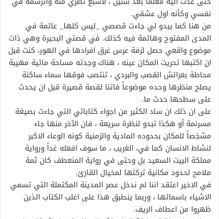
حتى عدت اليه معلما بعد سنين ، لاشبع نظري منه واترسمه في
نفسي وكأنه اول عشقي.
من هنا كما يبدو لي جاءت قصصي _ليس كلها_ عائمة في
المدى المفتوح وهائمة فيه كذلك. في قصتي البحيرة وهي ذات
موضوع واقعي حصل لزفة عرس غرق افرادها في الهور، كنت قبل
ان اكتبها تحريت المكان عينه ، هناك وجدته مساحة مائية مهيبة
محاطة بعرائش القصب والبردي ، تنتصب فوقها سماء ساكنة
يصلح منظرها وحده موضوعاً فاتنا لقصة قصيرة قبل ان يحدث
على سطحها حدث ما.
على ان ذلك ان ساد الكثير من اجواء كتاباتي التي جاءت بصيغة
مسرنمة أو هكذا تبدو لنظرة سريعة ، فان الآخر منها جاء
مشخِصاً للمكان بحدوده المادية والزمنية كونه الوعاء الاكبر
لنشاط الانسان كما في، الغريب ، ما سوف افعله غداً ورواية
مملكة البيت السعيد بل وحتى في رواية المنعطف كان ثمة
ملامح لحدود مكانية تركتها لمخيال القارئ.
في الاخير اعتقد اننا لم ندخل عصر المدينة المكتملة التي تسمي
الاشياء باسمائها ، وربما ينطبق هذا على اغلب الكتاب الذين
ظهروا من اعطاف الريف.