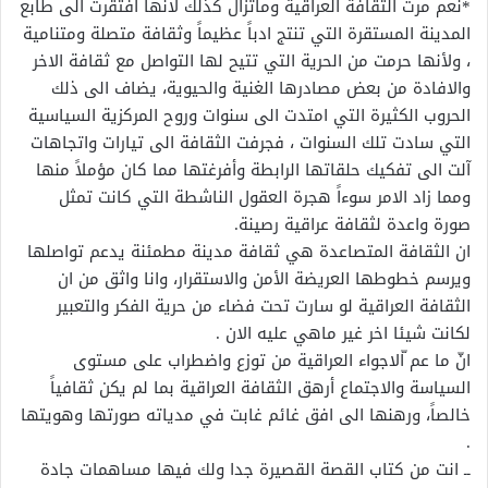
*نعم مرت الثقافة العراقية وماتزال كذلك لانها افتقرت الى طابع
المدينة المستقرة التي تنتج ادباً عظيماً وثقافة متصلة ومتنامية
، ولأنها حرمت من الحرية التي تتيح لها التواصل مع ثقافة الاخر
والافادة من بعض مصادرها الغنية والحيوية، يضاف الى ذلك
الحروب الكثيرة التي امتدت الى سنوات وروح المركزية السياسية
التي سادت تلك السنوات ، فجرفت الثقافة الى تيارات واتجاهات
آلت الى تفكيك حلقاتها الرابطة وأفرغتها مما كان مؤملاً منها
ومما زاد الامر سوءاً هجرة العقول الناشطة التي كانت تمثل
صورة واعدة لثقافة عراقية رصينة.
ان الثقافة المتصاعدة هي ثقافة مدينة مطمئنة يدعم تواصلها
ويرسم خطوطها العريضة الأمن والاستقرار، وانا واثق من ان
الثقافة العراقية لو سارت تحت فضاء من حرية الفكر والتعبير
لكانت شيئا اخر غير ماهي عليه الان .
انّ ما عم ّالاجواء العراقية من توزع واضطراب على مستوى
السياسة والاجتماع أرهق الثقافة العراقية بما لم يكن ثقافياً
خالصاً، ورهنها الى افق غائم غابت في مدياته صورتها وهويتها
.
ــ انت من كتاب القصة القصيرة جدا ولك فيها مساهمات جادة