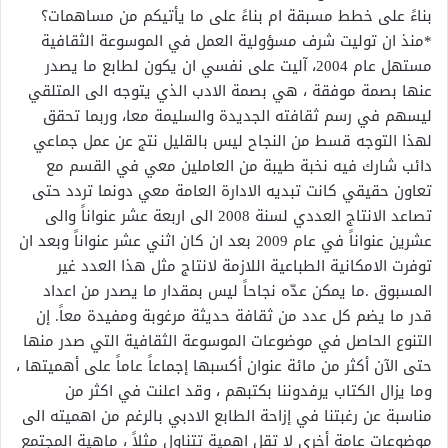
بناءً على خطط مسبقة ام بناءً على ما يأتيكم من مساهمات؟
*منذ ان توليت شرف مسؤولية العمل في الموسوعة الثقافية
مستهل عام 2004، آليت على نفسي ان يكون لطابع ما يصدر
عنها بصمة موفقة ، هي بصمة الادب الذي يتوجه الى المتلقي
ليسهم في رسم ثقافته الجديدة والسليمة معا، وربما تحقق
لهذا التوجه قسط من النجاح ليس بالقليل نتج عن عمل جماعي
دائب شارك فيه نخبة طيبة من العاملين معي في القسم مع
تعاون حقيقي كانت تبديه الادارة العامة معي دونما تردد حتى
تصاعد الانتاج العددي لسنة 2008 الى اربعة عشر عنواناً والى
عشرين عنواناً في عام 2009 بعد ان كان اثني عشر عنواناً وبعد ان
توفرت الامكانية الطباعية اللازمة لانتاج مثل هذا العدد غير
المسبوق .ما يمكن عدّه نجاحاً ليس بمقدار ما يصدر من اعداد
قدر ما يضم كل عدد من ثقافة حديثة مرغوبة ومفيدة معاً. إن
التنوع الحاصل في موضوعات الموسوعة الثقافية التي صدر منها
حتى الآن أكثر من مائة عنوان أكسبها إجماعاً عاماً على أهميتها ،
وما يزال الكتاب يرفدوننا بكتبهم ، وقد اعلنت في اكثر من
مناسبة عن رغبتنا في إزاحة الطابع الادبي بالرغم من اهميته الى
موضوعات عامة أخرى لا تقل اهمية تتناول مثلاً ، ماهية المجتمع