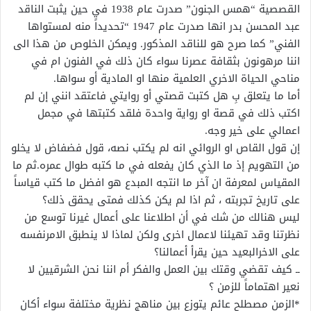
القصصية “همس الجنون” صدرت عام 1938 في حين يثبت الناقد
عبد المحسن بدر انها صدرت عام 1947 “تحديداً منه لمستواها
الفني” كما صرح هو للناقد المذكور. ويمكن الخلوص من هذا الى
اننا مرهونون بثقافة عصرنا سواء كان ذلك في الفنون ام في
مناحي الحياة الاخري العلمية منها او المادية أو سواها.
أما ما يتعلق بِ هل كتبت قصتي أو روايتي فاعتقد انني إن لم
اكتب ذلك في قصة او رواية واحدة فلقد كتبتها في مجمل
اعمالي على خير وجه.
إن قول القاص او الروائي انه لم يكتب نصه، قول فضفاض لا يخلو
من التهويم إذ ما الذي كان يفعله في ما كتبه طوال عمره.ثم ما
المقياس لمعرفة ان آخر ما انتجه المبدع هو افضل ما كتب قياساً
على تاريخ تجربته ، ثم اذا لم يكن كذلك فمتى يحقق ذلك؟
ليس هنالك من شك في أن اطلاعنا على أعمال غيرنا توسع من
نظرتنا وقد تهيئنا لاعمال اخرى ولكن لماذا لا ينطبق الامرنفسه
على الاخرالبعيد حين يقرأ أعمالنا؟
ــ كيف تقضي وقتك بين العمل والفكر أم اننا نحن الشرقيين لا
نعير اهتماماً للزمن ؟
*الزمن مصطلح عائم يتوزع بين مناهج نظرية مختلفة سواء أكان