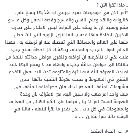
ــ ماذا تقرأ الآن ؟
*أقرأ الان في موضوعات تفيد تجربتي او تغذيها بنسغ عام ،
كالرواية والنقد وعلم النفس والمسرح وقصة الطفل وكل ما هو
مثمر ومفيد .ان ما يحثك على القراءة ليس الاطلاع على تجارب
الاخرين للافادة منها فحسب انما لترى الزاوية التي انت مطل
منها على العالم والمسافة التي تفصلك عنه او تربطك به . فهذا
العالم الموار بالجديد والمختلف يدهشك كل لحظة بمنتج جديد
عليك لكي لا تتأخرعنه ان تواكبه وتتقرى مواطن حداثته لتنفذ من
خلالها الى مواطن حداثة جديدة واقعك قد لا يفتقر اليها .لقد
اصبحت المعرفة الثقافية الثرة والمتنوعة تحت اليد بفعل التقدم
التقني في المعلومة واصبحت معرفة التقنية ذاتها احدى
مشروعات المثقف المعاصر لذلك فان حصرثقافة المثقف في
ملف واحد امر صعب ولا سبيل اليه، مع الاعتراف بان وحدة
المعرفة امست امرا لا ينال قياسا على الكم الهائل من المعارف
والمعلومات في كل باب . نحن بقدر ما نقرأ لنتعلم ، فاننا في
الوقت ذاته نقرأ لنقارن …. #
#. عن الحوار المتمدن.