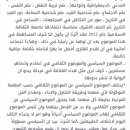
المدني ،الديمقراطية وانواعها ، علم تربية الطفل ، علم النفس ،
علم الاجتماع، علم شخصية الفرد، علم شخصية الجماعة، دور الفرد
في التاريخ ، صور من التكافل في المجتمعات ، التسامح في
التاريخ ،ثم النجف الاشرف بمناسبة اعتمادها عاصمة للثقافة
الاسلامية عام 2012 فقد آثرنا ان يكون لنا شرف المساهمة في
هذا الموضوع بعد ان نوهنا عن رغبتنا في ذلك ، وهكذا تتصاعد
امانينا في ان نقدم للقارئ أفضل ما يعزز قناعته بثقافة عراقية
خالصة.
ــ الموضوع السياسي والموضوع الثقافي في تصادم وتصاهر
مستمرين ، كيف ترى مثل هذه العلاقة في مرحلة يبدو ان
الرواية لا تنشر بدونها.
*يختلف الموضوع السياسي عن الموضوع الثقافي حسب المهمة
الموكولة لأي منهما وطريقة التناول والاداء ، ومقدار الفن
المرتبط بطيعة كل منهما. هنا يفترق الموضوع السياسي عن
الموضوع الثقافي، ولا بد من الفصل بينهما وان تلبس الموضوع
الثقافي إهاب الموضوع السياسي أحياناً وهو امر لا يحبذه الناقد
اليوم لاختلاف الطبيعتين كما اشرت. بيد ان السياسي مسؤولاً
في مدار عمل وطني جسيم لا يجوز ان يقيم مشروعه التنموي