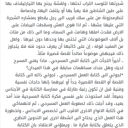
شجرتها لتتوسد التراب تحتها ، ولقشة يجنح بها التيارليقذف بها
على طين الشاطئ فلا يعبأ بها أو يلتفت اليها، ولحمامة
تنظرمحزونة من على سلك قريب الى رجل يقطع بمنشاره الشجرة
التي عليها عشها ، ثم اذا هوى العش وسقطت البيضات على
الارض فقدت املها وهامت في السماء، وما الى ذلك من مئات
بل آلاف الموضوعات التي تختص بها وحدها دون غيرها . ولعل
من المفيد قوله ، إن على كاتبها أن يعرف حدود فنه فلا يتجاوز
ذلك فيجهض موضوعاً صالحاً لقصة قصيرة مثلاً.
ــ أخيراً التجأت الى كتابة النص المسرحي.. ماذا يعني المسرح
لديك وهل عندك مساهمات سابقة في هذا الميدان؟
*لجوئي الى كتابة العمل المسرحي ، لجوئي ذاته الى كتابة
القصة أو القصة القصيرة جداً أو غيرهما ،إنها حاجات نفسية
وفنية قبل ان تكون رغبة طارئة في ممارسة الكتابة في الأجناس
جميعاً. لقد استحوذت على نفسي فكرة كتابة المسرحية منذ أمد
بعيد، وقد أجلت ذلك لصعوبة العمل المسرحي ، ثم لانهماكي
في كتابة الانواع الاخرى الاقرب الى تخصصي الابداعي ، ولخطورة
هذا العمل الذي يحتاج الى انشطة اخرى غير التدوين النظري
الذي يتعلق بكتابة فكرة ما . ويملؤني الاعتقاد بان الكتابة