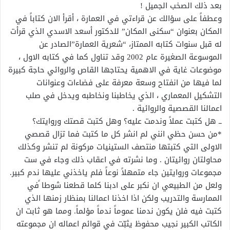
بعد ذلك الصخب الجميل !
وعطفاً على سؤالك عن قراءتي في العمارة ، أقرأ الان كتاباً في
المكان بعنوان “سكنى المكان” للدكتور أسعد الاسدي الذي قرأت
له قبل سنوات كتابه الممتاز، “شعرية العمارة”الصادر عن
الموسوعة الصغيرة عام 2002 وقد تناول كما في كتابه الاول ،
موضوعات غاية في الاهمية يحتاجها القاص والروائي حاجة كبيرة
لما فيها من انفتاح وسعة معرفة على فضاءات وعنوانات
التشكيل المعماري ، الذي يخاطبنا ونخاطبه ويدخل في صلب
اعمالنا القصصية والروائية .
ــ هل كتبت عملاً وندمت عليه؟ وهل كتبت قصتك وروايتك؟
*من حسن حظي انني لم انشر كل ما كتبت فما تزال قصصي
الاولى التي كتبتها منتصف الستينيات مركونة لم تنشر وكذلك
محاولتان روائيتان . وما نشرته في اعقاب ذلك وجاء في ست
مجموعات وروايتين جاء متمهلاً نوعاً فلم ياخذني عليها ندم كبير.
ولعل من الطبيعي ان نكبر على ادبنا كلما قطعنا شوطا ًفي
الممارسة والتدريب ولكن اذا اخذنا اعمالنا بمنظار زمنها الذي
كتبت فيه فلن يكون ندمنا عموماً ندماً مؤلماً. ومما هو ثابت ان
الكاتب الكبير نجيب محفوظ يثبّت في قوائم اعماله ان مجموعته