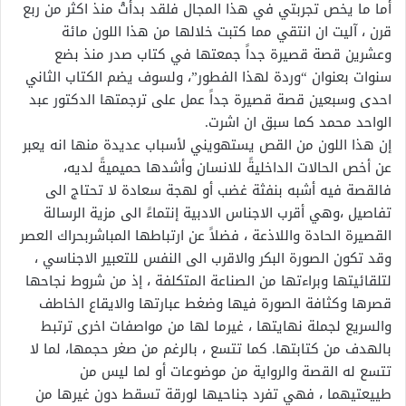
أما ما يخص تجربتي في هذا المجال فلقد بدأتْ منذ اكثر من ربع
قرن ، آليت ان انتقي مما كتبت خلالها من هذا اللون مائة
وعشرين قصة قصيرة جداً جمعتها في كتاب صدر منذ بضع
سنوات بعنوان “وردة لهذا الفطور”، ولسوف يضم الكتاب الثاني
احدى وسبعين قصة قصيرة جداً عمل على ترجمتها الدكتور عبد
الواحد محمد كما سبق ان اشرت.
إن هذا اللون من القص يستهويني لأسباب عديدة منها انه يعبر
عن أخص الحالات الداخليةً للانسان وأشدها حميميةً لديه،
فالقصة فيه أشبه بنفثة غضب أو لهجة سعادة لا تحتاج الى
تفاصيل ،وهي أقرب الاجناس الادبية إنتماءً الى مزية الرسالة
القصيرة الحادة واللاذعة ، فضلاً عن ارتباطها المباشربحراك العصر
وقد تكون الصورة البكر والاقرب الى النفس للتعبير الاجناسي ،
لتلقائيتها وبراءتها من الصناعة المتكلفة ، إذ من شروط نجاحها
قصرها وكثافة الصورة فيها وضغط عبارتها والايقاع الخاطف
والسريع لجملة نهايتها ، غيرما لها من مواصفات اخرى ترتبط
بالهدف من كتابتها. كما تتسع ، بالرغم من صغر حجمها، لما لا
تتسع له القصة والرواية من موضوعات أو لما ليس من
طييعتيهما ، فهي تفرد جناحيها لورقة تسقط دون غيرها من