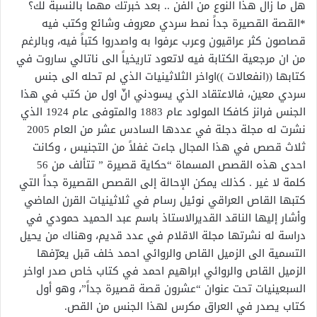
هل ما زال هذا النوع من الفن .. بعد خبرتك مهما بالنسبة لك؟
*القصة القصيرة جداً نمط سردي معروف وشائع وكتب فيه
قصاصون كثر عراقيون وعرب عرفوا به واصدروا كتباً فيه، وبالرغم
من ان مرجعية الكتابة فيه لاتعود تاريخياً الى ناتالي ساروت في
كتابها ((انفعالات ))اواخر الثلاثينيات الذي لم تحله الى جنس
سردي معين، فالاعتقاد الذي يسودني انّ اول من كتب في هذا
الجنس فرانز كافكا المولود عام 1883 والمتوفى عام 1924 الذي
نشرت له مجلة دجلة في عددها السادس عشر من العام 2005
ثلاث قصص في هذا المجال جاءت غفلاً من التجنيس ، وكانت
احدى هذه القصص المسماة “حكاية قصيرة ” تتألف من 56
كلمة لا غير . كذلك يمكن الإحالة إلى القصص القصيرة جداً التي
كتبها القاص العراقي نوئيل رسام في ثلاثينيات القرن الماضي
وأشار إليها الناقد القديرالاستاذ باسم عبد الحميد حمودي في
دراسة له نشرتها مجلة الاقلام في عدد قديم، وهناك من يحيل
التسمية الى الزميل القاص والروائي احمد خلف قبل يعرّفها
الزميل القاص والروائي ابراهيم احمد في كتاب خاص صدر اواخر
السبعينيات تحت عنوان “عشرون قصة قصيرة جداً”، وهو أول
كتاب يصدر في العراق مكرس لهذا الجنس من القص.