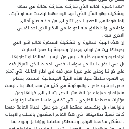
*تعد الاسرة العالم الذي شاركت مشاركة فعالة في صنعه
وتشكيله وهو المآل الذي أعود اليه مهما ابتعدت عنه او نأيت ،
إنما هوعالمي الصغير الذي تتاح لي من خلاله صنع آمالي
واحلامي والانطلاق منه نحو عالمي الاكبر الذي اجد نفسي
الاخرى فيه .
إن هذه البنية الصغيرة او التشكيلة المصغرة لعالم اكبر، التي
يحيطها بيت من ابواب وجدران ولصيقة بنا ضمن اعتبارات
اجتماعية ونفسية كثيرة ، ليس من اليسير اغفالها او تجاوزها ،
بل هي الاقرب الينا من سواها ، فهي المحيط الذي نتمركز فيه
على ذواتنا وحتى على غيرنا ممن فيه في اطار العائلة التي تمنح
رب الاسرة سلطة عليا، هذه البنية الاجتماعية المحددة بنظام
خاص او شبه خاص ، والموكولة في كثير من مقدراتها بنا ، ليست
منعزلة او معزولة عن الهامش الذي يتسلل الى كيانها وعن
مؤثرات محيطها الخارجي ، التي تضفي عليها صيغتها وتلونها
بالوانها ، بل وتكسبها عمقها الذي هو عمق الحياة العامة مهما
كانت نسبة صلاحيتها. في هذا العالم المشحون بالسلب والايجاب
، تتشكل ملامحنا الاولى وتتمظهر قناعاتنا ورؤانا بل ونزود بما
ليس من منظورنا ..في قصة لي تدعى الفار يدخل فارغرفة نوم