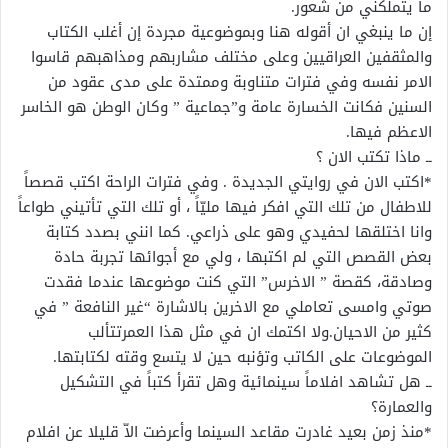
ما يتملكني من شعور.
إن ما ينبغي ان أقوله هنا وبموضوعية مجردة إن أغلب الكتاب
والمثقفين العراقيين وعلى مختلف مشاربهم ومذاهبهم قاسوا
الامر نفسه وفي فترات متناوبة وممتدة على مدى عقود من
السنين فكانت الخسارة عامة و”جماعية ” وكان الوطن هو الخاسر
الاعظم فيها.
ــ ماذا تكتب الان ؟
*اكتب الان في روايتي الجديدة . وفي فترات الراحة اكتب قصصاً
للاطفال من تلك التي افكر فيها مليّاً ، أو تلك التي تأتيني طواعاً
وانا اختلقها لحفيدي وهو على ذراعي. كما انني بصدد كتابة
بعض القصص التي لم اكتبها ، ولي مع أجوائها تجربة حادة
وصادقة، كقصة ” الاخرس” التي كنت موضوعها عندما فقدت
صوتي وامسى تعاملي مع الاخرين بالاشارة “غير النافعة ” في
كثير من الاحيان.ولا اكتمك ان في مثل هذا العمرتتألب
الموضوعات على الكاتب وتؤنبه حين لا يتسع وقته لكتابتها.
ــ هل تشاهد افلاماً سينمائية وهل تقرأ كتباً في التشكيل
والعمارة؟
*منذ زمن بعيد غادرت مقاعد السينما وأعرضت الاّ قليلا عن افلام