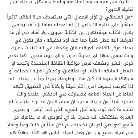
ــ عانيت في فترة سابقة الملاحقة والمطاردة ،هل اثر ذلك على
نتاجك الادبي؟
*من المنطقي ان تؤثر الاعمال التي تستهدف حياة الكاتب تاثيراً
مباشراً على نتاجه الابداعي إن لم تعطله تماما ،إ ذ قد ينكفئ
بعض الكتاب فينقطعون عن الكتابة مجبرين. ولا أشك في أن ما
تعرضت اليه عطل كثيراً مما كنت أود تحقيقه ، فان تكون في
بغداد مركز الثقافة العراقية ابان وهجها في الستينيات ، غيرك
وانت منفي منها الى مدينة اخرى او الى ريف قصي . هنا تعدم
فرص النشر، وتضعف فرص مواكبة الثقافة المتجددة وتجمد او
تتعطل العلاقة بالكتّاب او المثقفين، وتعيش العزلة المطلقة أو
شبهها،لا سيما اذا كان مكان وظيفتك بعيداً جداً عن بغداد ، اما
اذا تعرضت لصنوف اخرى أكثر ضيقاً وإيغالاً في التضييق لتُبعد
تماما عن الحياة العامة فخسارتك هي الاعظم ، عندئذ وانت
تسترد شيئاً من حريتك ستجد ان سيف الزمن قد ارتد عليك إذ لم
تكتب ما كنت تود، ولم تقل الشيء الذي كنت ترغب ، و بصريح
العبارة ستكتشف انك خسرت بلا اي تعويض إلا ما يخامرك من
شعور تعويضي آخر بان تضحيتك لم تكن عبثاً بل كانت وعياً وعملاً
في اتجاه صحيح وان من بعض امجاد الناس هو هذا ، وهذا هو