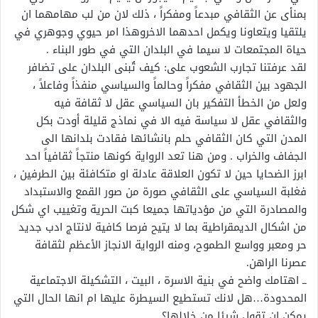
بمنأى عن الثقافي مبدعاً ومفكراً ، ذلك لان من لب مهامهما ان
يلتقيا ويتعاونا ويكمل احدهما الاخروهذا امر حيوي وجوهري في
حياة المجتمعات لا سيما في البلدان التي في طور البناء .
لقد عرفتنا تجارب الشعوب على: كيف تُبنى البلدان على تضافر
الجهود بين الثقافي مفكراً وحالماً والسياسي منفذاً وفاعلاً ،
ولعل من الخطأ التفكير بان السياسي عقل لا ثقافة فيه
والثقافي عقل لا سياسة فيه الا في نماذج قليلة أودت بكل
المدن التي كان الثقافي حلم بانشائها فقادت بلدانها الى
الجفاف والخراب . ومن هنا تعد الرواية كونها منتجاً ثقافياً احد
ابرز الضحايا حين لا تكون العلاقة عادلة او متكافئة بين الطرفين ،
فغلبة السياسي على الثقافي صورة من صور القمع والاستبداد
والمصادرة التي من مؤدياتها جميعا كبت الحرية وتغييب اي شكل
من اشكال الديمقراطية بما لا يتيح فرصا كافية لانتاج ادب جديد
حر ومعبر وواسع الطموح، ومنه الرواية الانجاز الأعظم لثقافة
عصرنا الراهن.
ــ اهتامك واضح في بنية الاسرة ، البيت ، التشكيلة الاجتماعية
المحدودة…هل لانك تستطيع السيطرة عليها ام انها الحال التي
يمكن ان تقول شيئا من خلالها؟