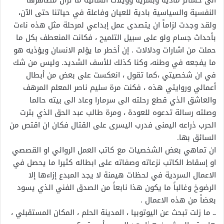
الى خسائر مادية وبشرية وويلات انسانية ما تزال مظاهرها
النفسية والسياسية بادية للعيان وفاعلة في حياتنا حتى الآن،
ولقد وجدت لزاماً ان يتصدى عمل إبداعي لمرحلة مثل هذه ناءت
بأحداث جسام ولو على سبيل التلميح ، فكانت المنعطف بكل ما
حملت من اشارات ودلالات . إن أخطر ما يؤلم الانسان ويؤذيه هو
ما يفجعه في وطنه، وكنا كذلك للأسف الشديد. وليس من شك
في ان شخصيتي ،كما تقول ، انعكست على بعض من أبطال
أعمالي وروايتي هذه ، فكنت مرة سليم ناصر المعلم المرهف
والعاشق الذي قطع رحلته الى سرمارا وعاد الى بيته حالما
وصلته رسالة تدعوه للعودة ، ومرة طالب عبد الحق الذي بترت
الحرب ذراعه اليمنى فدرب اليسرى على القتال فكان ان اقتص من
السائق بها.
ان تماهي بعض الشخصيات مع كاتب العمل الروائي او القصصي
او إسقاط الكاتب نزعاته وصفاته على ابطاله كثيرا ما يحصل في
الاعمال السردية في لحظات هيمنة لا يجد المبدع إزاءها إلا
الرضوخ وغالباً ما يكون هذا نابعاً من الصدق الفني الذي يسود
بعضاً من هذه الاعمال .
ــ ما زلت تبحث عن اليوتوبيا ، المدينة الحلم ، المكان المستقبلي ،