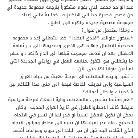
عبد الواحد محمد الذي يقوم مشكوراً بترجمة مجموعة جديدة لي
من قصص قصيرة جداٌ الى الانكليزية ، كما يشغلني إعداد
مجموعة قصصية جديدة جاهزة الى الطبع .
ــ وماذا ستحمل من عنوان؟
*سيكون عنوانها “فندق البخلاء” .كما يشغلني إعداد مجموعة
قصصية للاطفال جاهزة هي الاخرى وتقديمها الى دار ثقافة
الاطفال، بعد ان قدمت مجموعة قبلها الى الدار ذاتها ، وأعظم
ما يشغلني هو التفرغ لمتابعة العمل في روايتي الجديدة التي
لم أعين عنواناً لها حتى الآن.
ــ تشير روايتك المنعطف الى مرحلة معينة من حياة العراق
السياسية والى تجربتك الخاصة فيها، الى متى هذا التناغم بين
شخصيتك وابطال أعمالك؟
*نعم ومثلما تشخص ، فالمنعطف رواية اتسعت لمرحلة سياسية
عريضة كانت الاخطروالأطول في تاريخ العراق الحديث ، وكان
يمكن ان تكون الافضل نسبياً لو قدر لها ان تسير في الاتجاه
الصحيح ، ولو قدر لقيادتها ان تتنبه الى مخاطر ومزالق الاتجاه
الذي انقادت اليه، قبل ان تجر البلاد الى حروب وصراعات أفضت