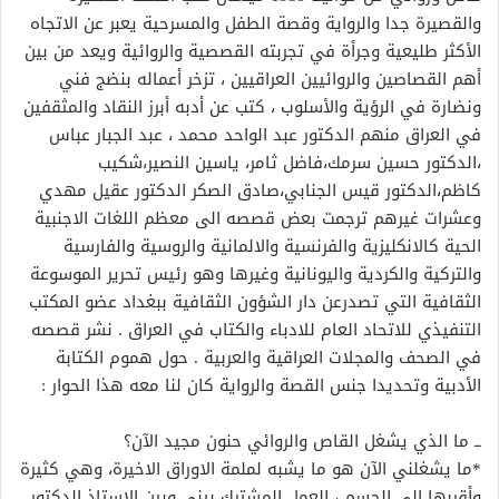
والقصيرة جدا والرواية وقصة الطفل والمسرحية يعبر عن الاتجاه
الأكثر طليعية وجرأة في تجربته القصصية والروائية ويعد من بين
أهم القصاصين والروائيين العراقيين ، تزخر أعماله بنضج فني
ونضارة في الرؤية والأسلوب ، كتب عن أدبه أبرز النقاد والمثقفين
في العراق منهم الدكتور عبد الواحد محمد ، عبد الجبار عباس
،الدكتور حسين سرمك،فاضل ثامر، ياسين النصير،شكيب
كاظم،الدكتور قيس الجنابي،صادق الصكر الدكتور عقيل مهدي
وعشرات غيرهم ترجمت بعض قصصه الى معظم اللغات الاجنبية
الحية كالانكليزية والفرنسية والالمانية والروسية والفارسية
والتركية والكردية واليونانية وغيرها وهو رئيس تحرير الموسوعة
الثقافية التي تصدرعن دار الشؤون الثقافية ببغداد عضو المكتب
التنفيذي للاتحاد العام للادباء والكتاب في العراق . نشر قصصه
في الصحف والمجلات العراقية والعربية . حول هموم الكتابة
الأدبية وتحديدا جنس القصة والرواية كان لنا معه هذا الحوار :
ــ ما الذي يشغل القاص والروائي حنون مجيد الآن؟
*ما يشغلني الآن هو ما يشبه لملمة الاوراق الاخيرة، وهي كثيرة
وأقربها الى الحسم ، العمل المشترك بيني وبين الاستاذ الدكتور