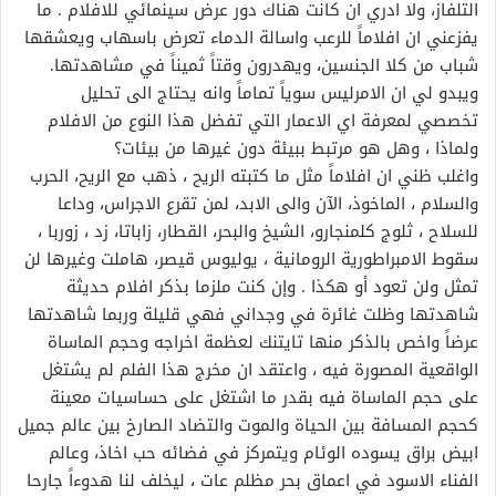
التلفاز، ولا ادري ان كانت هناك دور عرض سينمائي للافلام . ما
يفزعني ان افلاماً للرعب واسالة الدماء تعرض باسهاب ويعشقها
شباب من كلا الجنسين، ويهدرون وقتاً ثميناً في مشاهدتها.
ويبدو لي ان الامرليس سوياً تماماً وانه يحتاج الى تحليل
تخصصي لمعرفة اي الاعمار التي تفضل هذا النوع من الافلام
ولماذا ، وهل هو مرتبط ببيئة دون غيرها من بيئات؟
واغلب ظني ان افلاماً مثل ما كتبته الريح ، ذهب مع الريح، الحرب
والسلام ، الماخوذ، الآن والى الابد، لمن تقرع الاجراس، وداعا
للسلاح ، ثلوج كلمنجارو، الشيخ والبحر، القطار، زاباتا، زد ، زوربا ،
سقوط الامبراطورية الرومانية ، يوليوس قيصر، هاملت وغيرها لن
تمثل ولن تعود أو هكذا . وإن كنت ملزما بذكر افلام حديثة
شاهدتها وظلت غائرة في وجداني فهي قليلة وربما شاهدتها
عرضاً واخص بالذكر منها تايتنك لعظمة اخراجه وحجم الماساة
الواقعية المصورة فيه ، واعتقد ان مخرج هذا الفلم لم يشتغل
على حجم الماساة فيه بقدر ما اشتغل على حساسيات معينة
كحجم المسافة بين الحياة والموت والتضاد الصارخ بين عالم جميل
ابيض براق يسوده الوئام ويتمركز في فضائه حب اخاذ، وعالم
الفناء الاسود في اعماق بحر مظلم عات ، ليخلف لنا هدوءاً جارحا