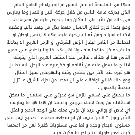
منها في الفلسفة ام علم النفس ام الفيزياء ام الواقع العام
الذي يدركه عامة الناس من خلال حركة الليل والنهار وما يمارس
في ذلك من تاثير على المكان وما ينطوي عليه من موجودات.
وهو بهذا خارج نطاق الانسان مهما بذل من جهد دائب وعظيم
لاكتناه اسراره ومن ثم السيطرة عليه. وهو لا ينتمي لوطن او
لجماعة من الناس ليقال الزمن الشرقي او الزمن الغربي الا بدلالة
ما يفيده كل منهما منه ، ولا اظن هذا قانونا ينطبق على جميع
الناس هنا او هناك . فالزمن عند المثقف العربي الذي يكرسه
لانتاج ما يعمل عليه من ثقافة او فكرغيره عند الرجل البسيط بل
هو غيره عند الآخر حين يقضي وقته باللهوعلى سبيل المثال ،
ومع ذلك فانني اوافقك على ان بعضا من اجزاء الشرق ما تزال
متخمة بالخمول .
ما ينطبق على فهمي للزمن هو قدرتي على استغلال ما يمكن
استغلاله من وقت لاغناء تجربتي واعتقد ان هذا هو ما يمارسه
اي قاص او روائي يريد ان يؤدي عمله على الوجه الاصح والمثل
الذي يقول ” الزمن سيف ان لم تقطعه قطعك ” صحيح ليس على
مستوى الابداع وحده وانما على مستويات كثيرة لعل من اهمها
كيف تعمر طويلا لتنتج اخر ما فكرت فيه.