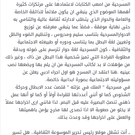
المسرحية من اصعب الكتابات لاعتمادها على مرتكزات كثيرة
أهمها الموضوع الذي ينبغي ان يكون ملائماً للذائقة الخاصة
والعامة والحوار الذي يتطلب لادارته ثقافة عالية والتنامي به
حتى نهاية موفقة ، فضلاً عما ينبغي معرفته عن توزيع
الادوارالمسرحية بتناسب سليم ومدروس ، وتنظيم الضوء والظل
وتعيين لغة البطل بما يتناسب ودوره أو طبيعته الاجتماعية
والثقافية ، كون المسرحية لغة حوار تترسم على ضوئه وبدقة
مطلوبة الفرادة التي تميز شخصية هذا البطل من ذاك ، وغير ذلك
من مؤهلات لا بد لكاتب المسرحية من ان يلم بها ويضعها نصب
عينيه .هنا اعتقد ان المسرح هو اول اجراء ادبي يعلن عن
مسؤوليته الاجتماعية بصورة ابداعية خالصة.
في مسرحية ” الملك في عزلته ” قلصت عدد الابطال وحركة
الشخوص كما لو أنني أعددتها للقراءة أولاً أو كما لو أنها عمل
ذهني تنصبّ البصيرة عليه قبل البصر. لذا فانني ارى اخراجها عملاً
لا يخلو من صعوبة الا اذا تصدى لها مخرج يؤمن باهميتها
والعمل على اخراجها وقد وعدت بذلك.
ــ أنت تشغل موقع رئيس تحرير الموسوعة الثقافية.. هل تسير