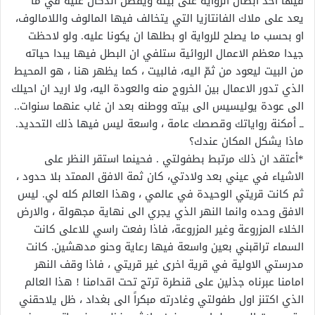
فيها احد ابطال الرواية على بيته ويفضل الدكان عليه في ما
يعد على ملاك الفانتازيا التي يتخالف فيها المالوف واللامالوف،
او بحسب ما يصلح للرواية او بطلها ان يكونا عليه. ولو لاحظت
جيدا معظم الاعمال الروائية ستلفي ان البطل فيها يبدا حياته
من البيت ليعود من ثمّ اليه، فالبيت ، كما يظهر هنا ، هو المحيط
الذي تدور الاعمال بين الخروج منه والعودة اليه، ولا اريد ان احيلك
الى عودة يوليسيس الى بيته ووطنه بعد ان غاب عنهما سنوات..
ــ أمكنة رواياتك وقصصك عامة ، واسعة ليس فيها ذلك التحديد.
ماذا يشكل المكان عندك؟
*أعتقد ان ذلك مرتبط بطفولتي . فحينما استقر النظر على
الاشياء في عيني بعد ولادتي، كان ثمة الافق الممتد بلا حدود ،
ثم كانت قريتي الوحيدة في عالمي ، وهذا العالم كله لي. ليس
الافق وحده وانما النهر الذي يجري الى نهاية مجهولة ، والارض
الخلاء المزروعة وغير المزروعة، فاذا رفعت راسي للاعلى كانت
السماء تراقبني بعين واسعة فيها رعاية وحنو مدهشين. كانت
مدرستي الاولية في قرية اخرى غير قريتي ، فاذا وقف النهر
امامنا عبرناه جذلين على قنطرة ترتج تحت اقدامنا ! هذا العالم
الذي اكتنز اول طفولتي وغادرته مبكراً الى بغداد ، ظل يلاحقني