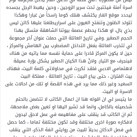
اسرة آمنة فيختبئ تحت سرير الزوجين ، وحين يهبط الرجل بجسده
ليحدد موقع الفار يكتشف هنلك كوما راسخاً من غبار! وهكذا
تتولد الظنون وتنفتح العيون على اسراريطلعنا عليها كائن ليس
بذي بال، او هكذا يحطم عصمة بيوتنا الشاهقة متسلل بهذا
الحجم الصغير .وفي تاريخ العائلة التي حملت عنوان آخر مجموعة
لي تتخرب العائلة بفعل التداخل المضطرب بين الهامش والمركز ،
حين لا يكون المركز قادرا على حماية نفسه مما ياتيه من هناك
فينجرف مع التيار. ولانّ هذا الكيان الصغير يشكل بؤرة عميقة
لاهتمامي الادبي فلقد تكررت في محاولاتي كلمة البيت، فهناك
بيت الفئران ، حتى يباع البيت ، تاريخ العائلة ، مملكة البيت
السعيد وغير ذلك مما يرد في هذه القصة او تلك من احالات على
الاسرة او البيت.
ما يتيسر لي ان اقوله هنا ان اعمال الكاتب لا تتضمن بالحتم
شخصيته بالكامل، وانما قد تشير اليها او تعين بعض ملامحها،
ثم ان الكاتب قد ينقلب على مفاهيمه في عمل لاحق ليدون
لافكاره صورة اخرى مختلفة وقد تكون مختلفة تماما ، كما حصل
في فصل الدكان بديلاً للبيت من روايتي انفة الذكر، التي ينقلب