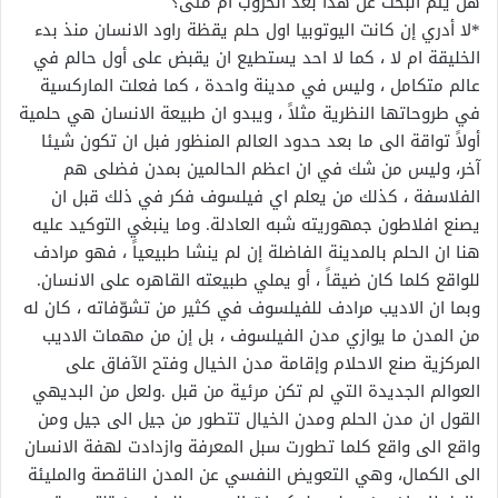
هل يتم البحث عن هذا بعد الحروب أم متى؟
*لا أدري إن كانت اليوتوبيا اول حلم يقظة راود الانسان منذ بدء
الخليقة ام لا ، كما لا احد يستطيع ان يقبض على أول حالم في
عالم متكامل ، وليس في مدينة واحدة ، كما فعلت الماركسية
في طروحاتها النظرية مثلاً ، ويبدو ان طبيعة الانسان هي حلمية
أولاً تواقة الى ما بعد حدود العالم المنظور فبل ان تكون شيئا
آخر، وليس من شك في ان اعظم الحالمين بمدن فضلى هم
الفلاسفة ، كذلك من يعلم اي فيلسوف فكر في ذلك قبل ان
يصنع افلاطون جمهوريته شبه العادلة. وما ينبغي التوكيد عليه
هنا ان الحلم بالمدينة الفاضلة إن لم ينشا طبيعياً ، فهو مرادف
للواقع كلما كان ضيقاً ، أو يملي طبيعته القاهره على الانسان.
وبما ان الاديب مرادف للفيلسوف في كثير من تشوّفاته ، كان له
من المدن ما يوازي مدن الفيلسوف ، بل إن من مهمات الاديب
المركزية صنع الاحلام وإقامة مدن الخيال وفتح الآفاق على
العوالم الجديدة التي لم تكن مرئية من قبل .ولعل من البديهي
القول ان مدن الحلم ومدن الخيال تتطور من جيل الى جيل ومن
واقع الى واقع كلما تطورت سبل المعرفة وازدادت لهفة الانسان
الى الكمال، وهي التعويض النفسي عن المدن الناقصة والمليئة