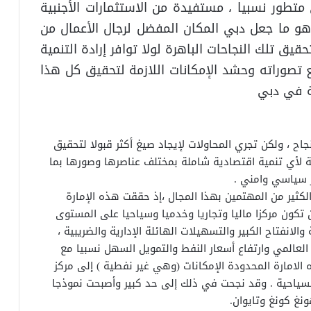
متطور نسبيا ، مستفيدة من الاستثمارات الأجنبية
 وهو ما جعل دبي المكان المفضل لرجال الأعمال من
قيق تلك النجاحات الباهرة لولا توافر إرادة التنمية
 تصوراته وحشد الإمكانات اللازمة لتحقيق كل هذا
ية في دبي
نجاح ، ولكن تجري المحاولات لإيجاد صيغ أكثر قبولا لتحقيق
مة لأي تنمية اقتصادية شاملة بمختلف عناصرها وصورها بما
 سياسي وامني .
الكثير من المهتمين بهذا المجال ،إذ حققت هذه الإمارة
 تكون مركزا ماليا وتجاريا وخدميا وسياحيا على المستوى
الانفتاح الكبير والتسهيلات الهائلة الإدارية والضريبية ،
لعالمي وارتفاع أسعار النفط والتمويل السهل نسبيا مع
الامارة المحدودة الإمكانات (وهي غير نفطية ) إلى مركز
سياحية . وقد نجحت في ذلك إلى حد كبير وأصبحت نموذجا
نغ كونغ وتايوان.