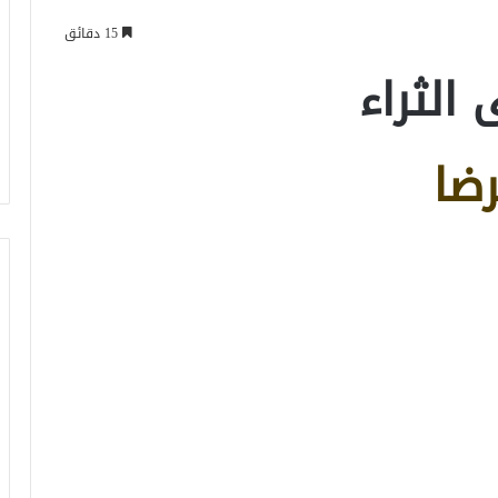
15 دقائق
الثراء
رضا