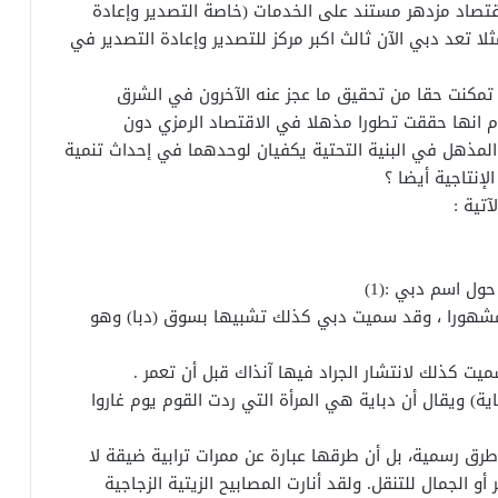
تصاد مزدهر مستند على الخدمات (خاصة التصدير وإعادة
لا تعد دبي الآن ثالث اكبر مركز للتصدير وإعادة التصدير في
تمكنت حقا من تحقيق ما عجز عنه الآخرون في الشرق
 انها حققت تطورا مذهلا في الاقتصاد الرمزي دون
 المذهل في البنية التحتية يكفيان لوحدهما في إحداث تنمية
لإنتاجية أيضا ؟
آتية :
ول اسم دبي :(1)
 مشهورا ، وقد سميت دبي كذلك تشبيها بسوق (دبا) وهو
ية) ويقال أن دباية هي المرأة التي ردت القوم يوم غاروا
 رسمية، بل أن طرقها عبارة عن ممرات ترابية ضيقة لا
و الجمال للتنقل. ولقد أنارت المصابيح الزيتية الزجاجية