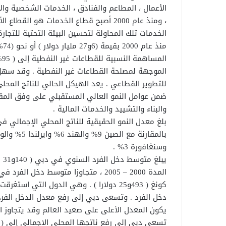
الأعمال ، المطاعم والفنادق ، الخدمات الشخصية والا
، ومنذ عام 2000 أصبح قطاع الخدمات هو ا
ال
الموجهة لمصلحة القطاعات غير النفطية . وقد سهل ذ
للتطوير القطاعي . يعد الهيكل الحالي للناتج المح
ضمن عوامل النمو العالي المستقبلي على وفق المقا
والبناء والتشييد والخدمات المالية .
بالمقارنة مع الصين 9% والهند 6% وايرلندا 5% والولايات المتحدة
وسنغافورة 3% .
كونغ ( 493و25 دولارا ) . وهي الدول الت
يكون المعدل الأعلى على صعيد العالم وقد يتجاوز ا
تسعى دبي إلى رفع ناتجها المحلي الإجمالي إلى ( 108 ) مليار دولار في عام 2015 (4).