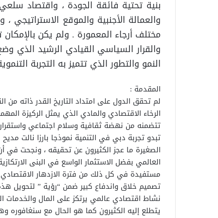
بنية تحتية فائقة الجودة ، واقتصاد سلعي 
والعمالة الأجنبية والموقع الاستراتيجي ،
مختلف أرجاء المعمورة . ولم يكن بالإمكان تح
والقرار السياسي القيادي الرشيد الذي وضع
النمو والتطور الذي تتميز به التجربة التنمو
المقدمة :
لم تحقق الدول على امتداد التاريخ القدر ذاته من ال
الرخاء الاقتصادي والمادي الذي يمثل الركيزة المه
تتضمنه من نهضة ثقافية وسلام اجتماعي واستقرار
تبدو تجربة دبي في التنمية نموذجا بارزا نالت مديح 
الصغيرة ما عجز الكثيرون عن تحقيقه ، ونجحت في أن
العالمي بفضل الاستثمار الواسع في البنى الارتكازية و
مستفيدة في كل ذلك من فترة الازدهار الاقتصادي ا
تصميم خلاق واندفاع كبير ضمن “رؤية ” لتحويل هذه 
نشاط اقتصادي عالمي يرتكز على المال والخدمات ال
يتطلع إليه الكثيرون كما هو الحال مع سنغافوره وهو