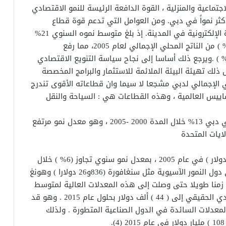
جتماعية والمنزلية ، القوة الدافعة الرئيسة للنمو الاقتصادي
لقطاع الأكثر نمواً في دبي. ومن العوامل التي تدعم قوة قطاع
الخدمات تلك المحاولة لتحسين البيئة التحتية للتجارة الإلكترونية في المدينة. إذ بلغ متوسط نموه السنوي 21%
منذ عام 2000 بقيمة (6و27 مليار دولار ) أو نحو (74% ) من الناتج المحلي الإجمالي لعام 2005، مما رفع
مساهمة النسبية للقطاعات غير النفطية إلى ( 95% ) .ويرجع ذلك أساسا إلى نجاح سياسة التنويع الاقتصادي
لك تهيئة البيئة الملائمة للاستثمار والبرامج المخصصة
لي الإجمالي لدبي مشجعا لا سيما وان قطاعاته الأقوى تندرج
ييس العالمية ، وهذه القطاعات هي : السياحة والنقل
بلغ معدل النمو الحقيقية للناتج المحلي الإجمالي في دبي 13% خلال المدة 2000 -2005 ، وهو معدل نمو مرتفع
يبلغ متوسط دخل الفرد السنوي في دبي ( 140و31 دولار ) في عام 2005 ، بمعدل نمو سنوي تجاوز (6% ) خلال
المدة 2000 – 2005 ، متجاوزا متوسط دخل الفرد في دول النمور الآسيوية مثل سنغافورة (836و26 دولارا ) وهونغ
ي استغرقت زمنا طويلا حتى وصلت إلى هذه المعدلات العالية لمتوسط
دخل الفرد . وتسعى دبي إلى رفع معدل الدخل الفردي الحقيقي إلى ( 44 ) ألف دولار بحلول عام 2015 . وهو قد
لمعدلات السائدة في الدول الصناعية المتطورة . ولذلك