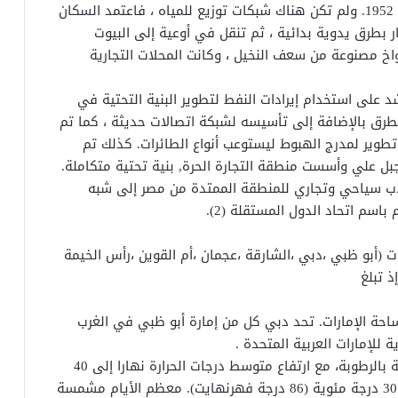
الطرقات والمحلات التجارية قبل معرفة الكهرباء عام 1952. ولم تكن هناك شبكات توزيع للمياه ، فاعتمد السكان
ار بطرق يدوية بدائية ، ثم تنقل في أوعية إلى البيوت
خ مصنوعة من سعف النخيل ، وكانت المحلات التجارية
ام 1966 ، عمل الشيخ راشد على استخدام إيرادات النفط لتطوير البنية التحتية في
ق بالإضافة إلى تأسيسه لشبكة اتصالات حديثة ، كما تم
وير لمدرج الهبوط ليستوعب أنواع الطائرات. كذلك تم
ل علي وأسست منطقة التجارة الحرة, بنية تحتية متكاملة.
ب سياحي وتجاري للمنطقة الممتدة من مصر إلى شبه
باسم اتحاد الدول المستقلة (2).
ت (أبو ظبي ،دبي ،الشارقة ،عجمان ،أم القوين ،رأس الخيمة
ذ تبلغ
ا يعادل 5% تقريبا من مساحة الإمارات. تحد دبي كل من إمارة أبو ظبي في الغرب
للإمارات العربية المتحدة .
تتميز دبي بمناخ حار جدا في الصيف ، والرياح مشبعة بالرطوبة، مع ارتفاع متوسط درجات الحرارة نهارا إلى 40
درجة (104 درجة فهرنهايت) وتهبط ليلا إلى حوالي 30 درجة مئوية (86 درجة فهرنهايت). معظم الأيام مشمسة