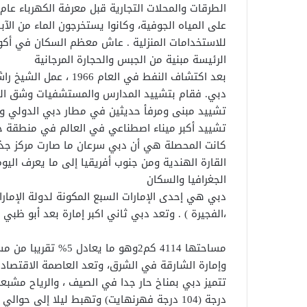
على المياه الجوفية، وكانوا يستخرجون الماء من الآب
للاستخدامات المنزلية . عاش معظم السكان في أكوا
الرئيسة مبنية من الجبس والحجارة المرجانية
بعد اكتشاف النفط في الع
دبي. فقام بتشييد المدارس والمستشفيات وشق الطر
تشييد مبنى ومرفأ حديثين في مطار دبي الدولي وتط
تشييد أكبر ميناء اصطناعي في العالم في منطقة جب
كانت المحصلة هي أن دبي سرعان ما صارت مركز جذ
القارة الهندية ومن جنوب أفريقيا إلى ما يعرف اليوم 
الجغرافيا والسكان
دبي هي إحدى الإمارات السبع المكونة لدولة الإمارا
،الفجيرة ) . وتعد دبي ثاني اكبر إمارة بعد أبو ظبي إ
مساحتها 4114 كم2وهو م
وإمارة الشارقة في الشرق، وتعد العاصمة الاقتصادية 