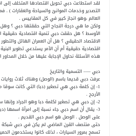
لقد استطاعت دبي تحويل اقتصادها المتخلف إلى اق
التصدير وخدمات الموانئ والسياحة والعقارات ) . فمث
العالم ،وهو انجاز كبير في كل المقاييس .
ولكن ما هي درجة النجاح التي حققتها دبي ؟ وهل 
الأوسط ؟ هل حققت دبي تنمية اقتصادية حقيقية ام
الاقتصاد الحقيقي ؟ هل أن العمران الهائل والتطور
اقتصادية حقيقية أم أن الأمر يستدعي تطوير البنية ا
هذه الأسئلة نحاول الإجابة عليها من خلال المحاور ال
دبي —– التسمية والتاريخ
عرفت دبي قديما باسم (الوصل) وهناك ثلاث روايات ح
1- إن كلمة دبي هي تصغير (دبا) التي كانت سوقا
الأرجح .
2- إن دبي هي تصغير لكلمة دبا وهو الجراد وإنها سميت كذلك لانتشار الجراد فيها آنذاك قبل أن تعمر .
3- يقال أن اسم دبي جاء نسبة إلى امرأة اسمها (دبا
على الوصل . الوصل هو اسم دبي القديم .
حتى منتصف القرن الماضي لم يكن في دبي شبكة طرق
تسمح بمرور السيارات ، لذلك كانوا يستخدمون الحمير أ