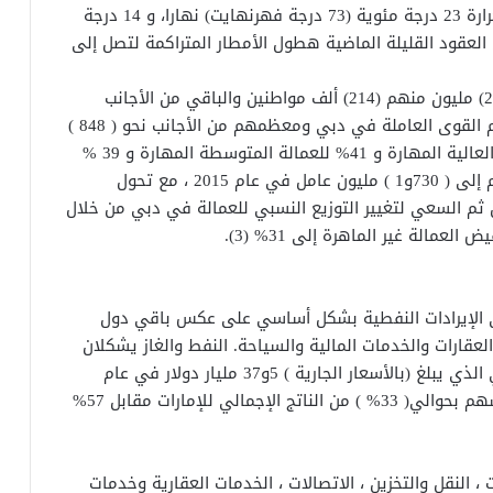
على مدار العام. الشتاء دافئ مع متوسط درجات الحرارة 23 درجة مئوية (73 درجة فهرنهايت) نهارا، و 14 درجة
يد في العقود القليلة الماضية هطول الأمطار المتراكمة لتصل إلى
ويبلغ عدد سكانها حسب إحصاء 2008 عام نحو (2,262) مليون منهم (214) ألف مواطنين والباقي من الأجانب
الذين يشكلون 90,5% من إجمالي السكان . يبلغ حجم القوى العاملة في دبي ومعظمهم من الأجانب نحو ( 848 )
ألف عامل في عام 2005 موزعة بواقع 20% للعمالة العالية المهارة و 41% للعمالة المتوسطة المهارة و 39 %
للعمالة غير الماهرة .، ومن المتوقع أن يرتفع عددهم إلى ( 730و1 ) مليون عامل في عام 2015 ، مع تحول
م السعي لتغيير التوزيع النسبي للعمالة في دبي من خلال
لى الإيرادات النفطية بشكل أساسي على عكس باقي دول
العقارات والخدمات المالية والسياحة. النفط والغاز يشكلان
نحو 5% من إجمالي الناتج المحلي الإجمالي في دبي الذي يبلغ (بالأسعار الجارية ) 5و37 مليار دولار في عام
2005 مرتفعا من 17 مليار دولار عام 2000 ، وهي تسهم بحوالي( 33% ) من الناتج الإجمالي للإمارات مقابل 57%
 النقل والتخزين ، الاتصالات ، الخدمات العقارية وخدمات