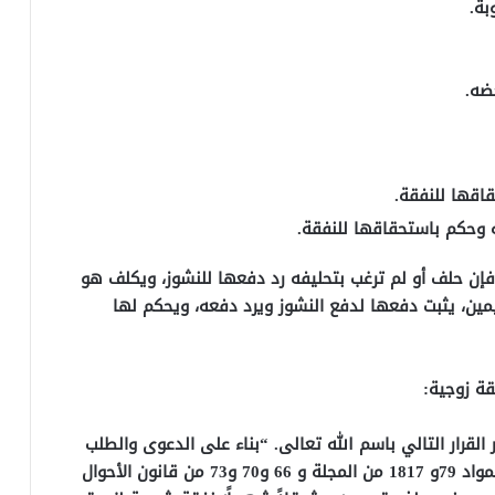
ة.
ضه.
اقها للنفقة.
ه وحكم باستحقاقها للنفقة.
 فإن حلف أو لم ترغب بتحليفه رد دفعها للنشوز، ويكلف هو
ليمين، يثبت دفعها لدفع النشوز ويرد دفعه، ويحكم لها
ة زوجية:
لقرار التالي باسم الله تعالى. “بناء على الدعوى والطلب
والإقرار والتراضي وتوفيقاً للإيجاب الشرعي وسنداً للمواد 79و 1817 من المجلة و 66 و70 و73 من قانون الأحوال