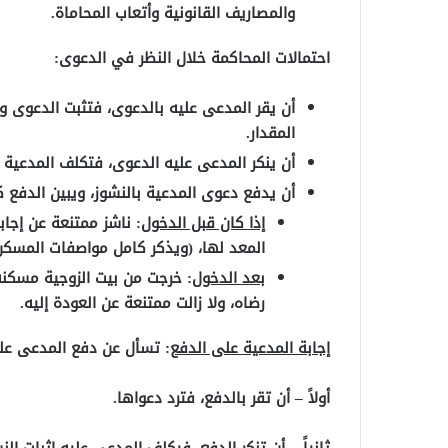
والمصاريف القانونية وأتعاب المحاماة.
احتمالات المحاكمة خلال النظر في الدعوى:
أن يقر المدعى عليه بالدعوى، فتثبت الدعوى ويح
المقدار.
أن ينكر المدعى عليه الدعوى، فتكلف المدعية ال
أن يدفع دعوى المدعية بالنشوز، ويبين الدفع ك
إذا كان قبل الدخول
: ناشز ممتنعة عن إجا
المعد لها، (ويذكر كامل مواصفات المسكن
بعد الدخول
: خرجت من بيت الزوجية مسكن
رضاه، ولا زالت ممتنعة عن العودة إليه.
إجابة المدعية على الدفع
: تسأل عن دفع المدعى عل
أولاً – أن تقر بالدفع، فترد دعواها.
ثانياً – أن تنكر الدفع، فيكلف المدعى عليه إثبات الن