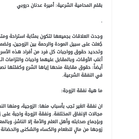
بقلم المحامية الشرعية: أميرة عدنان دروبي
.
وجدت العلاقات بجميعها لتكون بمثابة استراحة ومتكأ
جُعلت على سبيل المودة والرحمة بين الزوجين، ولضما
وتحديد حقوق وواجبات كل فرد من أفراد هذه الأسرة
أغلب الأوقات، وبالمقابل عليهما واجبات والتزامات 
أيضاً: حقوق مقابلة منحها إياها الشرع وكفلتها نص
في النفقة الشرعية.
ما هية نفقة الزوجة:
ان نفقة الغير تجب بأسباب منها: الزوجية، ومنها ال
مجالات الإنفاق المختلفة. ونفقة الزوجة واجبة على 
وبإجماع صحابته وأهل العلم والأمة إلا الناشز، وبالمع
زوجها من مالٍ للطعام والكساء والسُكنى والحضانة 