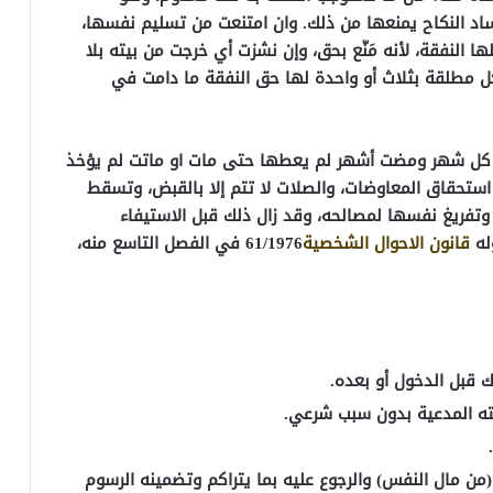
اد النكاح يمنعها من ذلك. وان امتنعت من تسليم نفسها،
النفقة، لأنه مَنّع بحق، وإن نشزت أي خرجت من بيته بلا
كل مطلقة بثلاث أو واحدة لها حق النفقة ما دامت في
 كل شهر ومضت أشهر لم يعطها حتى مات او ماتت لم يؤخذ
ستحقاق المعاوضات، والصلات لا تتم إلا بالقبض، وتسقط
 وتفريغ نفسها لمصالحه، وقد زال ذلك قبل الاستيفاء
له
قانون الاحوال الشخصية
61/1976 في الفصل التاسع منه،
ك قبل الدخول أو بعده.
جته المدعية بدون سبب شرعي.
(من مال النفس) والرجوع عليه بما يتراكم وتضمينه الرسوم