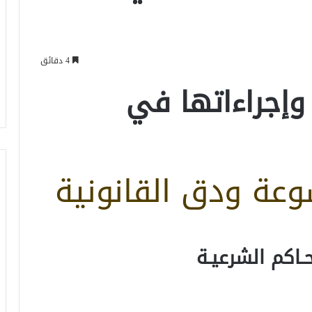
4 دقائق
وإجراءاتها في
عة ودق القانونية
حـاكم الشرعيـة