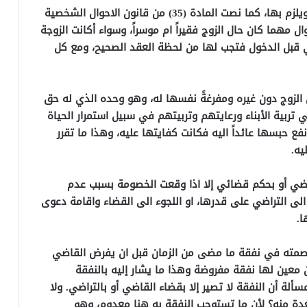
وبوقوع العقد صحيحاً تجب نفقة الزوجة على زوجها ويلزم بها، كما نصت المادة (35) من قانون الاحوال الشخصية
 61/1976. وفي جميع الاحوال مهما كان حال الزوج فقيراً ام موسراً، وسواء أكانت الزوجة
أي قبل الدخول فتجب لها من لحظة العقد الصحيح، ومع كل
 الزوج دون غيره ومفرغةً نفسها له، وهو وحده الذي له حق
بية الأبناء ورعايتهم وتربيتهم في سبيل استمرار الحياة
ع حبسها عائداً اليه فكانت كفايتها عليه، وهذا ما تقرر
يه.
لتراضي أو بحكم قضائي إلا اذا وقعت الخصومة بسبب عدم
 الى التراضي على قدرها، او اللجوء الى القضاء واقامة دعوى
ا.
اصمته في نفقة ما مضى من الزمان قبل ان يفرض القاضي
 معين لها نفقة مفروضة وهذا ما يشار إليه بالنفقة
ألة أن النفقة لا تصير إلا بقضاء القاضي أو بالتراضي. ولا
عدة منه؟ لأن ما تستوجب النفقة به هنا معدوم، وهو