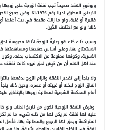
الاردني المطبق لدينا رقم
فقيرة أو غنية، ولو ما زالت مقيمة في بيت أهلها 
ذلك؛ ولو مع اختلاف الدِّين.
وسبب ذلك كله هو رعايةً للزوجة لأنها محبوسة لحق
الاستمتاع بها، وعلى أساس جهدها ومساهمتها في تر
الأسرية، وكونها ممنوعة عن الاكتساب بحقه، وكون نف
عند اهل العلم أن من حُبِسَ لحق غيره كانت نفقته عل
ولا يلجأ إلى تقدير النفقة والزام الزوج بدفعها با
انفاق الزوج لبخله أو غيبته أو عسره، وحين ذلك يلجأ
أمام المحكمة الشرعية لمطالبة زوجها بالإنفاق عليه
وفرض النفقة الزوجية تكون من تاريخ الطلب ولو خ
عليه لها نفقة لم يكن لها من ذلك شيء، ما لم تكن
المتراكمة ويحق لها الرجوع والمطالبة بها. فأصل المس
نفقة في النكاح الفاسد، والوطء بشبهة، ولا في ال