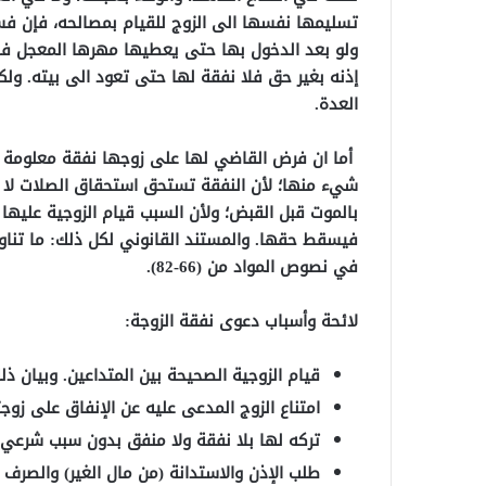
تسليمها نفسها الى الزوج للقيام بمصالحه، فإن فس
ولو بعد الدخول بها حتى يعطيها مهرها المعجل فلها 
إذنه بغير حق فلا نفقة لها حتى تعود الى بيته. ول
العدة.
أما ان فرض القاضي لها على زوجها نفقة معلومة
شيء منها؛ لأن النفقة تستحق استحقاق الصلات لا ا
بالموت قبل القبض؛ ولأن السبب قيام الزوجية عليها
فيسقط حقها. والمستند القانوني لكل ذلك: ما تناو
في نصوص المواد من (66-82).
لائحة وأسباب دعوى نفقة الزوجة:
قيام الزوجية الصحيحة بين المتداعين. وبيان ذل
امتناع الزوج المدعى عليه عن الإنفاق على زو
تركه لها بلا نفقة ولا منفق بدون سبب شرعي.
طلب الإذن والاستدانة (من مال الغير) والصرف 