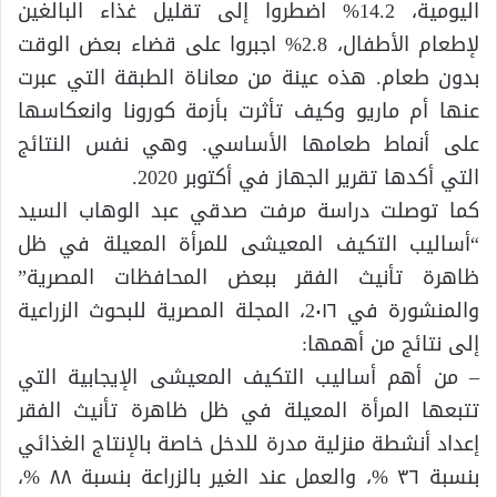
اليومية، 14.2% اضطروا إلى تقليل غذاء البالغين
لإطعام الأطفال، 2.8% اجبروا على قضاء بعض الوقت
بدون طعام. هذه عينة من معاناة الطبقة التي عبرت
عنها أم ماريو وكيف تأثرت بأزمة كورونا وانعكاسها
على أنماط طعامها الأساسي. وهي نفس النتائج
التي أكدها تقرير الجهاز في أكتوبر 2020.
كما توصلت دراسة مرفت صدقي عبد الوهاب السيد
“أساليب التكيف المعيشى للمرأة المعيلة في ظل
ظاهرة تأنيث الفقر ببعض المحافظات المصرية”
والمنشورة في 2٠١٦، المجلة المصریة للبحوث الزراعية
إلى نتائج من أهمها:
– من أهم أساليب التكيف المعيشى الإيجابية التي
تتبعها المرأة المعيلة في ظل ظاهرة تأنيث الفقر
إعداد أنشطة منزلية مدرة للدخل خاصة بالإنتاج الغذائي
بنسبة ٣٦ %، والعمل عند الغير بالزراعة بنسبة ٨٨ %،