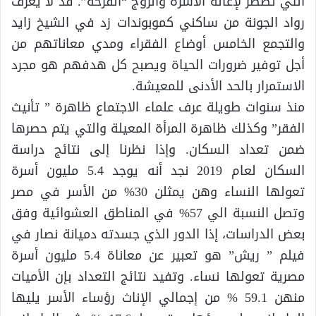
التي تضطر لإعالة الأسرة والزوج “الفرخة”. قد لا يعرف
رواد الجونة من ساكني كموبوندات زد في الشيخ زايد
والتجمع الخامس أوضاع الفقراء ومدي معاناتهم من
أجل توفير ضرورات الحياة ويصبح كل هدفهم هو مجرد
الاستمرار بالحد الأدنى للمعيشة.
منذ سنوات طويلة عرف علماء الاجتماع ظاهرة ” تأنيث
الفقر” وكذلك ظاهرة المرأة المعيلة والتي يتم حصرها
ضمن تعداد السكان. وإذا نظرنا إلى نتائج دراسة
السكان لعام 2019 نجد أنه يوجد 5.4 مليون أسرة
تعولها النساء وهن يمثلن 30% من الأسر في مصر
وتصل النسبة الي 57% في المناطق العشوائية وفق
بعض الدراسات، إذا الدور الذي جسدته دميانة نصار في
فيلم ” ريش” هو تعبير عن معاناة 5.4 مليون أسرة
مصرية تعولها نساء. وتفيد نتائج التعداد بإن الأميات
منهن 59.1 % من إجمالي الإناث رؤساء الأسر يليها