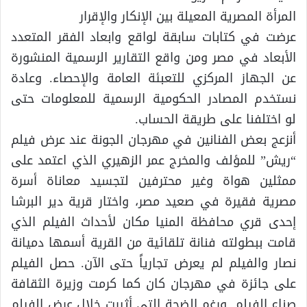
المرأة المصرية المعيلة بين الإنكار والإقرار
عرضت في كتابات سابقة لواقع وابعاد الفقر المتعدد
الأبعاد في مصر ومن واقع التقارير الرسمية المنشورة
عن الجهاز المركزي للتعبئة العامة والإحصاء. وعادة
نستخدم المصادر الحكومية الرسمية للمعلومات حتى
لو اختلفنا على طريقة الحساب.
أنزعج بعض الفنانين في مهرجان الجونة عند عرض فيلم
“ريش” للمؤلف والمخرج عمر الزهيري الذي اعتمد على
ممثلين هواة وغير محترفين لتجسيد معاناة أسرة
مصرية فقيرة في صعيد مصر، واختار قرية دير البرشا
إحدى قري محافظة المنيا مكان لأحداث الفيلم الذي
قامت ببطولته فنانة تلقائية من القرية أسمها دميانة
نصار والفيلم لم يعرض تجارياً حتى الآن. حصل الفيلم
على جائزة في مهرجان كان كما كرمت وزيرة الثقافة
صناع الفيلم. ورغم الضجة التي أثيرت خلال عرض الفيلم