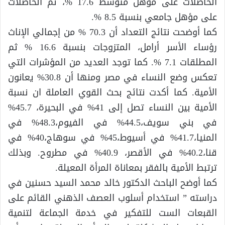
الحاصلات على مؤهل متوسط 17.6 %، ثم الحاصلات
على مؤهل جامعي بنسبة 8.5 %.
كما أوضحت نتائج التعداد أن 70.3 % من إجمالي الإناث
رؤساء الأسر أرامل، المتزوجات بنسبة 16.6 % ثم
المطلقات 7.1 %. كما توجد العديد من المؤشرات التي
تعكس وضع النساء في مصر ومنها أن 30.8% يعانون
الأمية. كما أكدت نتائج بحث القوي العاملة ان نسبة
الأمية بين النساء تصل إلى 41% في البحيرة، 45.7%
في بني سويف،44.5% في الفيوم،48.3% في
المنيا،41.7% في أسيوط،45% في سوهاج،40% في
قنا،40.2% في الأقصر، 40.9% في مطروح. وبذلك
ترتبط الأمية بالفقر بمعاناة المرأة المعيلة.
كما أوضح الباحث الدكتور خالد محمد السيد حسنين في
دراسته ” استخدام أسلوب العصف الذهني القائم على
القبعات الست للتفكير في خدمة الجماعة لتنمية