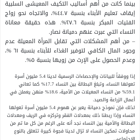
بينما كانت من أهم أساليب التكيف المعيشى السلبية
إيقاف تعليم الأبناء بنسبة ٤٤.٧%، والاتجاه نحو زواج
الفتيات المبكر بنسبة ٢٧.٦%. هذه حقيقة معاناة
النساء التي عبرت عنهم دميانة نصار.
– من أهم المشكلات التي تقابل المرأة المعيلة عدم
وجود المال الكافي لتوفير الغذاء للأبناء بنسبة ٦١ %،
وعدم الحصول على الإرث من زويها بنسبة ٥%.
إذا ووفقاً للبيانات والإحصاءات الرسمية لدينا 5.4 مليون أسرة
تعولها النساء، وتبلغ البطالة بين النساء 17.7% كما تعاني
59.1% من النساء المعيلات من الأمية، 18.6% منهن يعملن في
أعمال الزراعة والصيد.
لذلك فإن نموذج دميانة يعبر عن هموم 5.4 مليون أسرة تعولها
النساء وإذا ربطنا ذلك بمعدلات الفقر وتركزه في الريف ومعدلات
البطالة والأمية بين النساء نجد أنه على الرغم من كل ما تم من
محاولات تمكين النساء لا تزال لدينا فجوة كبيرة تتعلق بالنوع
الاجتماعي.