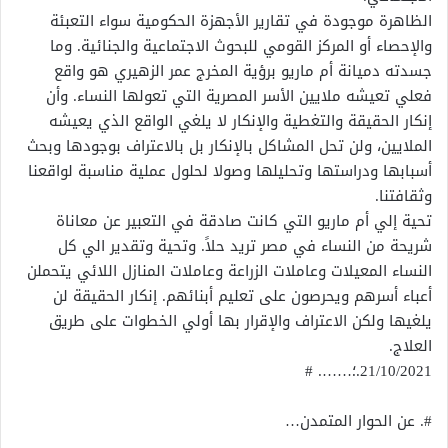
الظاهرة موجودة في تقارير الأجهزة الحكومية سواء التعبئة
والإحصاء أو المركز القومي للبحوث الاجتماعية والجنائية. وما
جسدته دميانة أم ماريو برؤية المخرج عمر الزهيري هو واقع
فعلي تعيشه ملايين الأسر المصرية التي تعولها النساء. وأن
إنكار الحقيقة والتغطية والإنكار لا يلغي الواقع الذي يعيشه
الملايين، ولن تحل المشاكل بالإنكار بل بالاعتراف بوجودها وبحث
أسبابها ودراستها وتحليلها وصولا لحلول عملية مناسبة لواقعنا
وثقافتنا.
تحية إلي أم ماريو التي كانت صادقة في التعبير عن معاناة
شريحة من النساء في مصر تريد حلاً. وتحية وتقدير الي كل
النساء المعيلات وعاملات الزراعة وعاملات المنازل اللائي يتحملن
أعباء أسرهم ويحرصون على تعليم أبنائهم. إنكار الحقيقة لن
يلغيها ولكن الاعتراف والإقرار بها أولي الخطوات على طريق
العلاج.
21/10/2021.؛……. #
#. عن الحوار المتمدن…