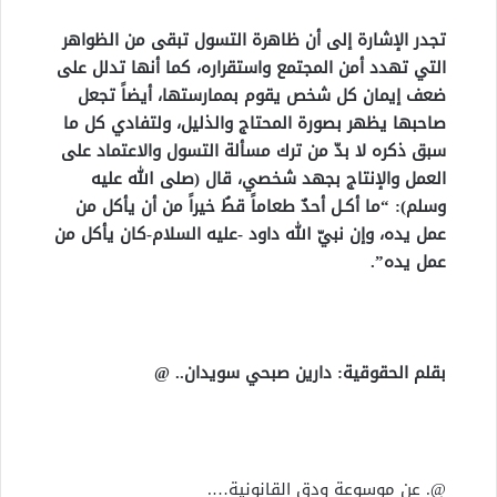
تجدر الإشارة إلى أن ظاهرة التسول تبقى من الظواهر
التي تهدد أمن المجتمع واستقراره، كما أنها تدلل على
ضعف إيمان كل شخص يقوم بممارستها، أيضاً تجعل
صاحبها يظهر بصورة المحتاج والذليل، ولتفادي كل ما
سبق ذكره لا بدّ من ترك مسألة التسول والاعتماد على
العمل والإنتاج بجهد شخصي، قال (صلى الله عليه
وسلم): “ما أكـل أحدٌ طعاماً قطُ خيراً من أن يأكل من
عمل يده، وإن نبيّ الله داود -عليه السلام-كان يأكل من
عمل يده”.
بقلم الحقوقية: دارين صبحي سويدان.. @
@. عن موسوعة ودق القانونية….