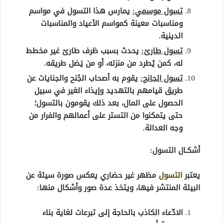
تسول موسمي:
يمارس هذا التسول في مواسم
ومناسبات معينة كمواسم الأعياد والمناسبات
الدينية.
تسول طارئ:
يحدث بسبب ظرف طارئ غير مخطط
له، كمن يُطرد من منزله، أو من يَضل طريقه.
تسول الجانح:
يقوم به أصحاب الجُنح والجنايات عن
طريق قيامهم بالتهديد وإيذاء الغير في سبيل
الحصول على المال، بعد ذلك يقومون بالتسول؛
حتى يتمكنوا من التستر على أعمالهم والفرار من
وجه العدالة.
أشكـال التسول:
يعتبر
التسول
مظهر غير حضاري يعكس صورة سيئة عن
البيئة المنتشر فيها، ويتخذ عدة صور وأشكال منها:
الادّعاء الكاذب بالحاجة إلى تبرعات لغاية بناء