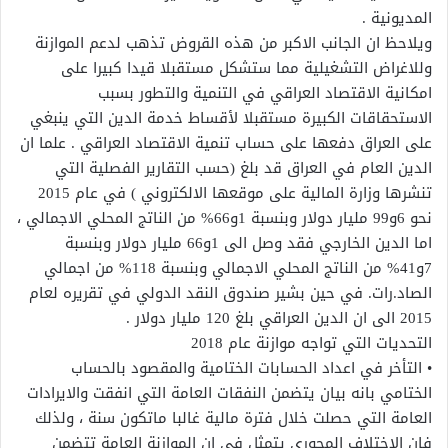
المديونية .
ويلاحظ ان الجانب الاكبر من هذه القروض تذهب لدعم الموازنة
وللاغراض التشغيلية مما ستشكل مستقبلا قيدا كبيرا على
امكانية الاقتصاد العراقي في التنمية والتطور بسبب
الاستحقاقات الكبيرة مستقبلا لأقساط خدمة الدين التي ينبغي
على العراق دفعها على حساب تنمية الاقتصاد العراقي . علما ان
الدين العام في العراق قد بلغ (حسب التقارير الفصلية التي
تنشرها وزارة المالية على موقعها الالكتروني ) في عام 2015
نحو 6و99 مليار دولار وبنسبة 1و66% من الناتج المحلي الاجمالي ،
اما الدين الخارجي فقد وصل الى 1و66 مليار دولار وبنسبة
7و41% من الناتج المحلي الاجمالي وبنسبة 118% من اجمالي
الصاد.رات. في حين بشير صندوق النقد الدولي في تقريره لعام
2015 الى ان الدين العراقي بلغ 120 مليار دولار .
التحديات التي تواجه موازنة عام 2018
• التأخر في اعداد الحسابات الختامية والمقصود بالحساب
الختامي بانه بيان يتضمن النفقات العامة التي انفقت والايرادات
العامة التي حصلت خلال فترة مالية غالبا ماتكون سنة ، ولذلك
فان الاختلاف المحوري يتمثل في ان الموازنة العامة تتضمن