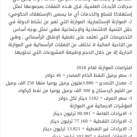
مـجالات الأبحـاث العلمـية, فـإن هـذه النفقات بمجموعها تمثل
إستهلاكا للسلع والخدمات أي ما يسمى (الإستهلاك الحكومي)
2- الموازنة الإستثمارية: الموازنة التي تعبر عن نشاط الدولة في
حقل التنمية الاقتصادية والإجتماعية فهي تمثل بوجه أساس
التخصيصات التي تعتمد على تغطية الإنفاق الرأسمالي , وهي
من الناحية المالية لا تختلف عن النفقات الرأسمالية في الموازنة
الجارية إلا من خلال الحجم وطبيعة المشروعات التي تحتويها.
افتراضات الموازنة لعام 2018
1- سعر برميل النفط الخام المصدر = 46 دولار
2- معدل التصدير = 3.880مليون برميل يوميا منها 250 الف برميل
من اقليم كردستان و 300 الف برميل يوميا من نفط كركوك
3- سعر الصرف = 1182 دينار لكل دولار
المؤشرات الاجمالية في الموازنة
1- الايرادات العامة = 90.981 ترليون دينار
2- الايرادات النفطية = 77.160 ترليون دينار
3- الايرادات غير النفطية = 13.821 ترليون دينار
4- النفقات العامة = 103.997 ترليون دينار