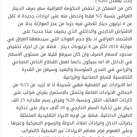
زادت بمعدل (26%) .
كان من الممكن ان تخفض الحكومة العراقية سعر صرف الدينار
العراقي بنسبة 5% فقط وتحصل منه على ايرادات جديدة لا تقل
عن 4 ترليون دينار تغطي فيه جزءا من عجز الموازنة بدلا من
الاقتراض الخارجي والداخلي الذي يضيف عبئا جديدا على
الاقتصاد العراقي اذ بلغ حجم الفوائد التي سيدفعها العراق في
موازنة 2018 اكثر من 4 ترليونات دينار . فضلا عن ان اجراء تخفيض
محدود لاسعار الصرف وان كان سيرفع قليلا من مستوى الاسعار
في الداخل الا انه سيكون داعما لعمل القطاع الخاص الصناعي
والزراعي في المدى المتوسط والبعيد وسيعزز من القدرة
التنافسية للسلع الصناعية والزراعية
اما الايرادات غير النفطية فهي شحيحة اذ لا تزيد عن 15% من
ااجمالي الايرادات العامة وتتمثل بالاستمرار بفرض ضرائب على
كارتات الهاتف النقل وبنسبة 20% وفرض رسم مقداره 25 الف
دينار على تذكرة السفر الخارجي و 10 آلاف دينار على تذكرة
الطيران الداخلية. فضلا عن اوجه الايراد التقليدية المتمثلة
بضرائب الدخل وايرادات املاك الدولة والرسوم الجمركية وغيرها .
وعلى العموم فإم معظم الايرادات غير النفطية كالضرائب