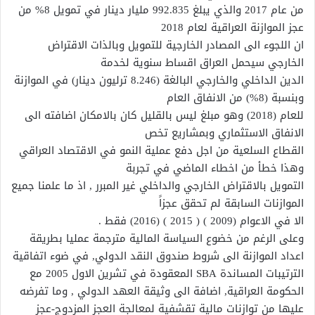
من عام 2017 والذي يبلغ 992.835 مليار دينار في تمويل 8% من
عجز الموازنة العراقية لعام 2018
ان اللجوء الى المصادر الخارجية للتمويل وبالذات الاقتراض
الخارجي سيحمل العراق اقساط سنوية لخدمة
الدين الداخلي والخارجي البالغة (8.246 ترليون دينار) في الموازنة
وبنسبة (8%) من الانفاق العام
للعام (2018) وهو مبلغ ليس بالقليل كان بالامكان اضافته الى
الانفاق الاستثماري وبمشاريع تخص
القطاع السلعية من اجل دفع عملية النمو في الاقتصاد العراقي
وهذا خطأ من اخطاء الماضي في تجربة
التمويل بالاقتراض الخارجي والداخلي غير المبرر , اذ ما علمنا جميع
الموازنات السابقة لم تحقق عجزاً
الا في الاعوام (2009 ) ( 2015 ) (2016) فقط .
وعلى الرغم من خضوع السياسة المالية مترجمة عمليا بطريقة
اعداد الموازنة الى شروط صندوق النقد الدولي, في ضوء اتفاقية
الترتيبات المساندة SBA المعقودة في تشرين الاول 2005 مع
الحكومة العراقية, اضافة الى وثيقة العهد الدولي , وما تفرضه
عليها من توازنات مالية تقشفية لمعالجة العجز المزدوج-عجز