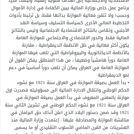
الاقتصادية والاجتماعية إلى أهداف سنوية رقمية، وليست مجرد
برنامج عمل خاص بوزارة المالية يبين الكفاءة في إدارة الأموال
وحسب! ولا تتقرر فعالية الموازنة بذاتها فقط، بل ترتبط بأدوات
التخطيط المالي الأخرى كسياسة التسليف وسياسة النقد
الأجنبي، وتقاس بالنتائج الاقتصادية الاجتماعية وليس بالنتائج
المالية فقط. والدور الاقتصادي والاجتماعي للموازنة العامة
يكون أكثر فعالية في ظل الأنظمة الديمقراطية ، مقارنة
بالأنظمة الديكتاتورية والبيروقراطية التي تلعب فيها الموازنة
العامة دوراً هامشياً وضعيفاً ، من هذا المنطلق يمكن القول أن
الموازنة العامة في العراق يمكن أن تلعب دوراً أساسياً في دعم
نمو الديمقراطية
• بدأ العمل بصيغة الموازنة في العراق سنة 1921 مع نشوء
الحكم الوطني وانتقال الادارة المالية الى مسؤوليته فصدرت اول
موازنة بالمعنى المعروف في بدأ العمل بصيغة الموازنة في
العراق سنة 1921 مع نشوء الحكم الوطني في تشرين الثاني سنة
1921 وقد ضمن دستور البلاد الذي اعلن آنذاك حق البرلمان في
مناقشة الموازنة والمصادقة عليها . إعتمدت وزارة المالية منذ
العشرينات من القرن الماضي الأسلوب التقليدي أو ما يسمى