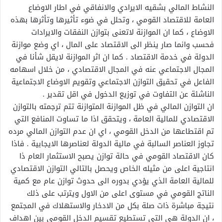
النشاط المالي بشقيه الايرادي والانفاقي في اطار الاوضاع
العامة للاقتصاد القومي ، وتحلل في ضوء تأثيرها وتأثرها بهذه
الاوضاع ، كما ان الموازنة لاتعنى بتوازن النفقات والايرادات
فحسب وانما صار ينظر الى الاقتصاد على المال ، اي وضع موازنة
الدولة في خدمة الاقتصاد . كما ان اثر الموازنة لايقل شأنا في
المجال الاجتماعي عنه في المجال الاقتصادي ، من خلال اسهامه
الفاعل في تحقيق التوازن الاجتماعي وتقويم الاوضاع الاجتماعية
الناشئة عن التفاوت في توزيع الدخول في اقل تقدير .
ان التوازن المالي في ظل الموازنة المتوازنة تتم ترجمته بالتوازن
الاقتصادي للمالية العامة ، ويتحقق اذا ما تساوت المنافع التي
تم اقتطاعها من الدخل القومي ، اي ان عدم التوازن المالي مرده
تجاوز العناصر السالبة في مالية الدولة لعناصرها الايجابية . فاذا
كان الاقتصاد القومي في حالة توازن يصبح الاستثمار العام ذا
انتاجية اعلى من مثيله الخاص ويحصل بالتالي التوازن الاقتصادي
للمالية العامة الذي يؤدي بدوره الى حدوث توازن عام مع كمية
الناتج القومي في مستوى اعلى من الاول ويترتب على ذلك
نتيجة مباشرة ذات صلة بكل من الادخار والاستهلاك في المجتمع
، ان الدولة هي التي تستطيع تقسيم الدخل القومي بين اهداف