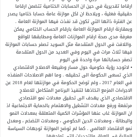
ارقاما تقديرية في حين ان الحسابات الختامية تتضمن ارقاما
حقيقية فعلية ، ويلاحظ ان لكل موازنة عامة حسابا ختاميا يصدر
عن الفترة ذاتها التي تكون قد نفذت فيها الموازنة العامة .
وبمقارنة ارقام الموازنة العامة بارقام الحساب الختامي يمكن
معرفة مدى صحة ارقام الموازنات العامة ومطابقها للواقع
.واللافت في الدول المتقدمة مثل السويد تصفر حسابات الموازنة
فيها ثلاث مرات في اليوم وفي العديد من الدول المتقدمة
تصفر حساباتها مرة واحدة في اليوم
• لاتوجد رؤية حكومية حول مسار وطبيعة الاصلاح الاقتصادي
الذي تسعى الحكومة الى تحقيقه . وما اهم الاصلاحات المنفذه
في العام 2017 ، ولم توضح الحكومة في موازنتها لعام 2018 عن
الاجراءات المزمع اتخاذها لتنفيذ البرنامج المتكامل للاصلاح
الاقتصادي الذي يهدف الى تحقيق معدلات نمو اقتصادي
مرتفعة ورفع معدلات التشغيل والاهتمام بالحماية الاجتماعية اذ
ان الموازنة غاب عنها المؤشرات الكمية المتعلقة بمعدلات النمو
والبطالة ، ومعدلات الدين الحكومي ، ومعدلات التضخم ، ومعدل
نمو الاقتصاد العالمي . كما لم توضح الموازنة توجهات السياسة
المالية في العراق والتحديات التي تواجهها .