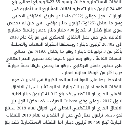
النفقات الاستثمارية فكانت بنسبة 23.55% وبمبلغ اجمالي بلغ
24.489 ترليون دينار لتغطية نفقات المشاريع الاستثمارية في
الوزارات . مول حوالي (22%) منها عن طريق الاقتراض الاجنبي .
وهو ما يعادل (325و5) ترليون دينار عراقي . في حين لم يخصص
سوى مبلغ ضئيل لا يتجاوز 400 مليار دينار لاعمار وتنمية مشاريع
الاقاليم .في حين يصل الانفاق العسكري في موازنة عام 2018
الى 20.402 ترليون دينار ( وبضمنها استيراد المعدات والاسلحة
بأكثر من 3 ترليونات دينار ) وهو ما يعادل 19.6% من اجمالي
النفقات العامة ، وهو رقم كبير لاسيما بعد تحقيق النصر النهائي
على تنظيم داعش الارهابي ، وهو ما يضفي عليها صفة موازنة
حرب اكثر من كونها موازنة اعمار .
الملاحظ ايضا على الموازنة المبالغة الكبيرة في تقديرات حجم
النفقات العامة اذ ان بيانات وزارة المالية تشير الى ان الانفاق
الفعلي الجاري او التشغيلي قد بلغ 41.912 ترليون دينار لغاية
ايلول 2017 ، وعلى وفق معدلات الصرف هذه يمكن القول بإن
الانفاق الجاري او التشغيلي الفعلي في العراق لعام 2018 سيبلغ
نحو 56,25 ترليون دينار في حين ان التقديرات لعام 2018 للنفقات
الجارية تبلغ 80,460 ترليون دينار. اما النفقات الاستثمارية فقد بلغ