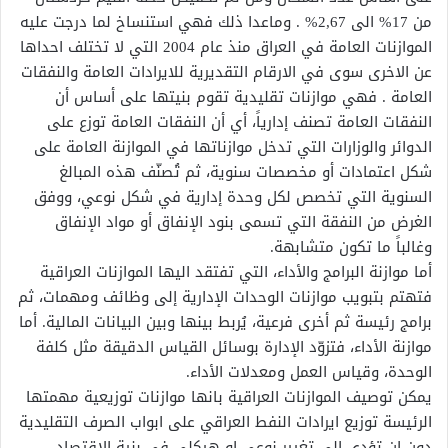
من 17% الى 2,67% . وماعدا ذلك فهي استنساخ لما درجت عليه
الموازنات العامة في العراق منذ عام 2004 التي لا تختلف احداها
عن الاخرى سوى في الارقام التقديرية للايرادات العامة والنفقات
العامة . فهي موازنات تقليدية تقوم بنيتها على أساس أن
النفقات العامة تصنف إدارياً، أي أن النفقات العامة توزع على
الدوائر والوزارات التي تدخل موازناتها في الموازنة العامة على
شكل اعتمادات أو مخصصات سنوية، ثم تُصنّف هذه المبالغ
السنوية التي تخصص لكل وحدة إدارية في شكل نوعي، ووفق
الغرض من النفقة التي تسمى بنود الإنفاق أو مواد الإنفاق
وغالباً ما تكون متشابهة.
أما موازنة البرامج والأداء، التي تفتقد اليها الموازنات العراقية
فتهتم بتبويب موازنات الوحدات الإدارية إلى وظائف ومهمات، ثم
برامج رئيسة ثم أخرى فرعية، يُربط بينها وبين البيانات المالية. أما
موازنة الأداء، فتزوّد الإدارة بوسائل القياس الدقيقة مثل كلفة
الوحدة، وقياس العمل ومعدلات الأداء.
يمكن توصيف الموازنات العراقية بانها موازنات توزيعية مهمتها
الرئيسة توزيع ايرادات النفط العراقي على ابواب الصرف التقليدية
دون ان تؤدي الى تغيير نوعي او هيكلي في بنية الاقتصاد