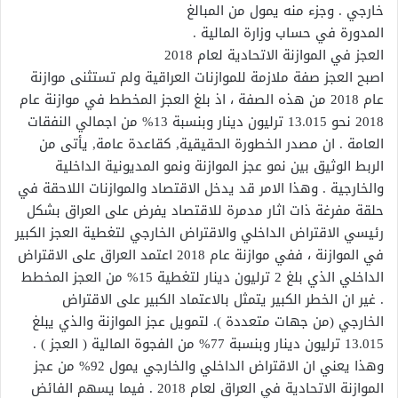
خارجي . وجزء منه يمول من المبالغ
المدورة في حساب وزارة المالية .
العجز في الموازنة الاتحادية لعام 2018
اصبح العجز صفة ملازمة للموازنات العراقية ولم تستثنى موازنة
عام 2018 من هذه الصفة ، اذ بلغ العجز المخطط في موازنة عام
2018 نحو 13.015 ترليون دينار وبنسبة 13% من اجمالي النفقات
العامة . ان مصدر الخطورة الحقيقية, كقاعدة عامة, يأتى من
الربط الوثيق بين نمو عجز الموازنة ونمو المديونية الداخلية
والخارجية . وهذا الامر قد يدخل الاقتصاد والموازنات اللاحقة في
حلقة مفرغة ذات اثار مدمرة للاقتصاد يفرض على العراق بشكل
رئيسي الاقتراض الداخلي والاقتراض الخارجي لتغطية العجز الكبير
في الموازنة ، ففي موازنة عام 2018 اعتمد العراق على الاقتراض
الداخلي الذي بلغ 2 ترليون دينار لتغطية 15% من العجز المخطط
. غير ان الخطر الكبير يتمثل بالاعتماد الكبير على الاقتراض
الخارجي (من جهات متعددة ). لتمويل عجز الموازنة والذي يبلغ
13.015 ترليون دينار وبنسبة 77% من الفجوة المالية ( العجز ) .
وهذا يعني ان الاقتراض الداخلي والخارجي يمول 92% من عجز
الموازنة الاتحادية في العراق لعام 2018 . فيما يسهم الفائض