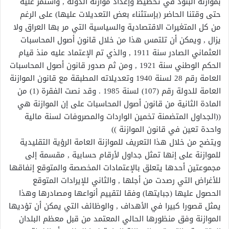
بموازنة البنود في تخطيط وإعداد موازنة الدولة , وأستمر عليه
حتى وقتنا الحاضر (بإستثناء بعض التعديلات عليها) على الرغم
من كل المتغيرات الاقتصادية والسياسية التي مر بها العراق ولا
يزال , ويمكن أن تلتمس هذا من خلال قانون أصول المحاسبات
العثماني الصادر سنة 1911 , والذي تم الإعتماد عليه منذ قيام
الحكم الوطني سنة 1921 , ومن ثم صدور قانون أصول المحاسبات
العامة رقم 28 لسنة 1940 وتعديلاته المطبقة مع قانون الموازنة
العامة للدولة رقم (107) لسنة 1985 . وقد نصت الفقرة (1) من
المادة الثانية من قانون أصول المحاسبات على إن الموازنة هي
((الجداول المتضمنة تخمين الواردات والمصروفات لسنة مالية
واحدة تعين في قانون الموازنة ))
ويتضح من خلال هذا التعريف للموازنة العامة الرؤية التقليدية
للموازنة على إنها تمثل جداول لأرقام حسابية , مقسمة إلى
مجموعتين أحدها يتعلق بالإعتمادات المخصصة والمتوقع إنفاقها
للأغراض التي رصدت من أجلها , والثاني للإيرادات المتوقع
الحصول عليها (جبايتها) وفقا لتقييم أنواعها ومصادرها وهذا
يمثل قصورا كبيرا في الأهداف , والوظائف التي يمكن أن تؤديها
الموازنة وفق منظورها الحالي المعتمد من قبل معظم البلدان