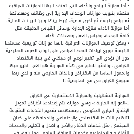
• أما موازنة البرامج والأداء، التي تفتقد اليها الموازنات العراقية
فتهتم بتبويب موازنات الوحدات الإدارية إلى وظائف ومهماتها،
ثم برامج رئيسة ثم أخرى فرعية، يُربط بينها وبين البيانات المالية.
أما موازنة الأداء، فتزوّد الإدارة بوسائل القياس الدقيقة مثل
كلفة الوحدة، وقياس العمل ومعدلات الأداء.
• يمكن توصيف الموازنات العراقية بانها موازنات توزيعية مهمتها
الرئيسة توزيع ايرادات النفط العراقي على ابواب الصرف التقليدية
دون ان تؤدي الى تغيير نوعي او هيكلي في بنية الاقتصاد
العراقي ، والمثير للقلق في هذه الموازنة هو العجز الكبير فيها
والممول اساسا من الاقتراض وبالذات الخارجي منه والذي ربما
سيوقع العراق في فخ المديونية !!
الموازنة التشغيلية والموازنة الاستثمارية في العراق
1-الموازنة الجارية :- وهي موازنة يتم إعدادها لأغراض تمويل
الإنفاق الجاري الحكومي , وتستهدف تقديم الخدمات المتنوعة
لتنظيم النشاط الاقتصادي والإجتماعي والمحافظة على كيان
المجتمع , مثل خدمات الدفاع والأمن والعدل والتعليم والخدمات
الثقافية والإجتماعية وخدمات المرافق العامة , وما ينفق في