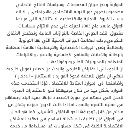
الموازنة وعجز ميزان المدفوعات- وسياسات انفتاح اقتصادي
مصحوبة بتحجيم دور الدولة الاقتصادي والاجتماعي , الا انه
بسبب الظروف الامنية والاقتصادية الاستثنائية التي مر بها
العراق مابعد عام 2003 اجبرته على عدم الالتزام بسياسات
صندوق النقد الدولي الخاصة بالتوازنات المالية وتخفيض الانفاق
الحكومي.وذلك لمعالجة الجوانب الامنية التي لها الاولوية،
ولمعالجة بعض الجوانب الاقتصادية والاجتماعية الهامة المتعلقة
بالبطالة والاعانات والمنافع الاجتماعية والدعم ، والالتزامات
المتعلقة بالمديونيات الخارجية وفوائدها .
ان اللجوء الى الاقتراض الخارجي والبحث عن مصادر تمويل خارجية
ينبغي ان يكون لتغطية فجوة الموارد ( الاستثمار – الادخار )
واضافتها الى الموارد المتاحة للاقتصاد ، فإذا استخدمت هذه
الموارد بشكل جيد من خلال توجيهها نحو الاستثمارات المدرة
للدخل التي تسهم في تنويع الاقتصاد فإنها تفيد البلد وتساهم
في عملية التنمية والنمو ، اما اذا كانت الديون موزعة بشكل غير
ملائم من خلال توجيهها نحو الانفاق التشغيلي كما هو الحال
في العراق فإن تكاليف الاستدانة تساهم في تعقيد المشاكل
الاقتصادية الكلية في شكل مستويات غير مستدامة من خدمة