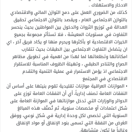
الادخار والاستهلاك .
كذلك من الضروري العمل على دمج التوازن المالي والاقتصادي
بالتوازن الاجتماعي العام ، ويقصد بالتوازن الاجتماعي تحقيق
العدالة في توزيع الثروات والدخول بين المواطنين بحيث ينحسر
التفاوت في مستويات المعيشة ، فلا تستأثر مجموعة بجميع
الخيرات الاقتصادية او بأكثرها ويحرم منها او يكاد فريق آخر ، اي
ان يتضاءل التفاوت الاجتماعي بين الطبقات بحيث تتقارب
امكاناتها وتطلعاتها لما لهذا من اهمية في تطويق مظاهر
الصراع والتناحر الطبقي ، وتهيئة الظروف المناسبة للاستقرار
الاجتماعي اذ يؤمن الاستمرار في عملية التنمية والتقدم
الاقتصادي في المجتمع
• الموازنات العراقية موازنات تقليدية تقوم بنيتها على أساس أن
النفقات العامة تصنف إدارياً، أي أن النفقات العامة توزع على
الدوائر والوزارات التي تدخل موازناتها في الموازنة العامة على
شكل اعتمادات أو مخصصات سنوية، ثم تُصنّف هذه المبالغ
السنوية التي تخصص لكل وحدة إدارية في شكل نوعي، ووفق
الغرض من النفقة التي تسمى بنود الإنفاق أو مواد الإنفاق
وغالباً ما تكون متشابهة.