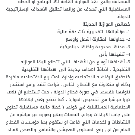
المتقدمة والتي تعد الموازنة العامة لها البرنامج أو الخطة
المستقبلية التي تهدف من ورائها تحقيق الأهداف الإستراتيجية
للدولة.
خصائص الموازنة الحديثة
1- مؤشراتها التقديرية ذات دقة عالية
2- جداولها المقارنة اشمل واوسع
3- مدتها محدودة ولكنها ديناميكية
4- تنفيذها بأذن
5- أهدافها أوسع من الأهداف التي تتطلع اليها الموازنة
التقليدية : اضافة اهداف جديدة الى اهدافها التقليدية
كتحقيق الرفاهية الاجتماعية وإدارة المشاريع الاقتصادية منفردة
بذلك او متعاونة مع القطاع الخاص ، فراحت تنفذ برامج استثمار
تتولاها بنفسها في صورة قطاع الدولة ، حيث تستطيع ان تلعب
دورا مباشرا في تخصيص الموارد . كما تتضح بعض ابعادها
الاجتماعية المستقبلية في كونها ( خطة مالية مستقبلية تحتوي
على جانب الايرادات وجانب النفقات وتعبر بصورة غير مباشرة عن
النشاطات والخدمات التي قامت او ستقوم بها مؤسسات القطاع
العام من اجل رفع المستوى المعيشي والثقافي والصحي لافراد