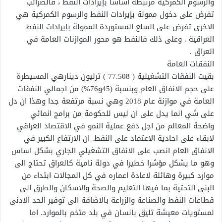
والرسوم الكمركية مرتبطة اساسا بإيرادات النفط ، فالضرائب
تفرض على دخول ممولة بإيرادات النفط والرسوم الكمركية هي
الاخرى تفرض على السلع المستوردة الممولة بإيرادات النفط
العراقية . وعلى ذلك فالنفط هو محور الموازنات العامة في
العراق .
النفقات العامة
بقيت النفقات التشغيلية ( 77.508 ) ترليون دينارهي المسيطرة
على حجم الانفاق العام وبنسبة (45و76%) من اجمالي النفقات
العامة في موازنة عام 2018 وهي نسبة مرتفعة جدا وهذا ان دل
على شي انما يدل على ان ليس للحكومة من برامج انمائي
واضحة المعالم من اجل دفع عملية النمو في الاقتصاد العراقي
لابقاء على احادية الاعتماد على النفط. ان الارتفاع الكبير في
الانفاق العام انصب على الانفاق التشغيلي الجاري بشكل اساس
وهو ما يشكل مؤشرا خطيرا في دولة نامية كالعراق تحتاج الى
موارد كبيرة وهائلة لاعادة اعماره في كل المجالات ابتداء من
البنى التحتية بما فيها التعليم والصحة والاسكان والطرق الى
قطاعات النفط والصناعة والزراعة بالاضافة الى توفير الحد الادنى
لمستويات معيشة تليق بانسان في بلد متخم بالموارد. اما