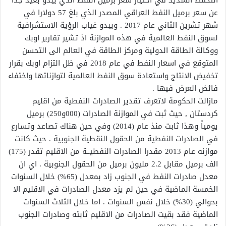
التحفظ الشديد في اختيار سعر برميل النفط الذي يبدو بعيد جدا
عن سعر برميل النفط العراقي المصدر الذي بلغ 57 دولارا في
شهر تشرين الثاني عام 2017 . ويبدو غياب الرؤية الاستشرافية
لسوق النفط العالمية في هذه الموازنة اذ تشير تقارير اوبك
ووكالة الطاقة الدولية ومركز الطاقة في العالم الى التحسن
المتوقع في اسعار النفط في عام 2018 في ظل التزام اوبك بقرار
تخفيض الانتاج واستعادة سوق النفط العالمية لتوازناتها واختفاء
فائض العرض فيها .
مازالت الحكومة لاتعرف تقدير الصادرات النفطية من اقليم
كردستان , حيث ثبت في الموازنة الصادرات (000و250) برميل
يومياً وهذا ثابت منذ عام (2014) وفي حين هناك تصاعد وتسارع
في الصادرات النفطية من الحقول النقطية الجنوبية . حيث كانت
موازنه عام 2013 مقدرا الصادرات النفطيــة من الاقليم تقدر (175)
الف برميل مقابل 2.2 مليون برميل من الحقول الجنوبية . اي ان
معدل صادرات النفط في الجنوب زاد بمعدل (65%) خلال السنوات
الخمسة الماضية في حين لم يزد معدل الصادرات في الاقليم الا
بحوالي (30%) خلال نفس السنوات . اما خلال الثلاث السنوات
الماضية فقد بقيت الصادرات من الاقليم ثابته وصادرات الجنوب