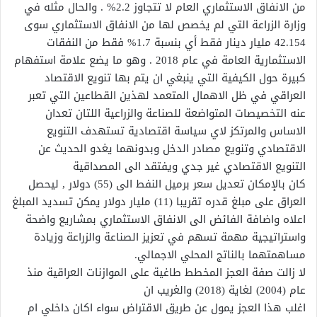
من الانفاق الاستثماري العام لا تتجاوز 2.2% . والحال مثله في
وزارة الزراعة التي لم يخصص لها من الانفاق الاستثماري سوى
42.154 مليار دينار فقط أي بنسبة 1.7% فقط من النفقات
الاستثمارية العامة في عام 2018 . وهو ما يضع علامة استفهام
كبيرة حول الكيفية التي ينبغي ان يتم بها تنويع الاقتصاد
العراقي في ظل الاهمال المتعمد لهذين القطاعين التي تعبر
عنه التخصيصات المتواضعة للصناعة والزراعية اللتان تعدان
الاساس والمرتكز لاي سياسة اقتصادية تستهدف التنويع
الاقتصادي وتنويع مصادر الدخل وبدونهما يغدو الحديث عن
التنويع الاقتصادي غير جدي ويفتقد الى المصداقية
كان بالإمكان تعديل سعر برميل النفط الى (55) دولار , ليحصل
العراق على مبلغ قدره تقريبا (11) مليار دولار يمكن تسديد المبلغ
اعلاه واضافة الفائض الى الانفاق الاستثماري بمشاريع واضحة
واستراتيجية مهمة تسهم في تعزيز الصناعة والزراعة وزيادة
مساهمتهما بالناتج المحلي الاجمالي.
لا زالت صفة العجز المخطط طاغية على الموازنات العراقية منذ
عام (2004) لغاية (2018) والغريب ان
اغلب هذا العجز يمول عن طريق الاقتراض سواء اكان داخلي ام