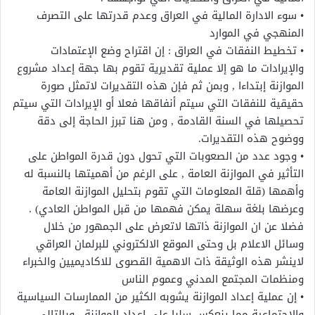
• سوء الادارة المالية في العراق وعدم قدرتها على التصرف
المنهجي في الموارد
• تخطيط النفقات في العراق : إن اقتراح وضع الإعتمادات
والإيرادات ما هو إلا عملية تقديرية تقوم بها جهة إعداد مشروع
الموازنة إبتداءا , وبمن ثم فإن هذه التقديرات لاتمثل صورة
حقيقية للنفقات التي سيتم أنفاقها فعلا أو الإيرادات التي سيتم
تحصيلها في السنة القادمة , ومن هنا تبرز الحاجة إلى دقة
ووضوح هذه التقديرات.
• وجود عدد من الصعوبات التي تحول دون قدرة المواطن على
التأثير في الموازنة العامة , على الرغم من أهميتها بالنسبة له
وأهمها (قلة المعلومات التي تقوم بتحليل الموازنة العامة
وعرضها بلغة سهلة يمكن فهمها من قبل المواطن العادي) .
فضلا عن ان الموازنة ذاتها لاتعرض على الجمهور من خلال
وسائل الاعلام بل وحتى الموقع الالكتروني للبرلمان العراقي
لاينشر هذه الوثيقة ذات الاهمية القصوى للاكاديميين والخبراء
ومنظمات المجتمع المدني وعموم الناس
• إن عملية إعداد الموازنة يشوبه الكثير من الممارسات السياسية
والاجتماعية مما ينعكس سلبا على إعداد الموازنة , وبالتالي