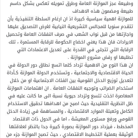
وطبيعة عجز الموازنة العامة وطرق تمويله تعكس بشكل حاسم
طبيعة ومضمون هذه الاهداف
للموازنة اهمية سياسية كبيرة اذ ان ارغام السلطة التنفيذية بأن
تتقدم سنويا للمجالس التشريعية النيابية لغرض التصديق عليها
واجازتها من قبل نواب الشعب في صرف النفقات العامة وتحصيل
الايرادات فان هذا يعني اخضاع الحكومة للرقابة المستمرة ، تلك
الرقابة التي تتجلى في القدرة على تعديل الاعتمادات التي
تطلبها او رفض مشروع الموازنة .
ان هذا النوع من الاهمية تزداد كلما اتسع نطاق دور الدولة في
الحياة الاقتصادية والاجتماعية ، وتستخدم الدولة الموازنة كـأداة
لتعديل توزيع الدخل القومية بين الفئات الاجتماعية او من خلال
استخدام الضرائب وتوجيه النفقات العامة . ان اهتمامات الموازنة
المعاصرة اخذت تتسع وتزداد حيوية نسبة الى ما كانت عليه في
ظل النظرية التقليدية حيث اصبح من اهدافها تحقيق الاستخدام
الكامل وتعبئة الموارد الاقتصادية ، والمساهمة في زيادة الدخل
القومي ورفع مستوى المعيشة ، اما في الدول ذات الاقتصاد
المخطط ، فيزداد دور الموازنة بصورة كبيرة جدا بالنظر لعلاقتها
الوثيقة بعملية التخطيط الاقتصادي ، حيث تصبح الموازنة جزء من