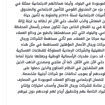
موجودة في البنوك. وأيضا ضماناتهم الاجتماعية ممثلة في
جزء من الصندوق القومي للتأمين الاجتماعي والصندوق
القومي للمعاشات وفقا لقانون المعاشات والتأمينات الاجتماعية لسنة 2016م والمنوط به تأمين حياة
 المعاش والذب للأسف حتي الآن لم تطاله يد لجنة إزالة
دية في يد القطاع الخاص حيث تتكون مصادر رأسمال المحفظة
، والبنوك التي تتم مساهمتها بالطبع من ودائع العملاء
شبه مجانا من العملاء، صم تأتي مساهمة الشركات ورجال
شركات ورجال الأعمال المؤهلين للمساهمة في مثل هذه
الطفيلية والشركات الرمادية المملوكة للقطاعات العسكرية
ية قد دمرت مقدرات الرأسمالية الوطنية وجعلتها عاجزة تماما
حتي الآن علي الأقل. كما أن منتجي ومصدري الذهب الذين
 المتنفذون في النظام المخلوع والذين حصلوا على
لوحدهم أو بموجب تحالفات مع شركات أجنبية متخصصة.
لضمان الإجتماعي وودائع العملاء الموجودة في المصارف
احة للشركات ورجال الأعمال وأصحاب امتيازات وإنتاج
يراد الخاصة بهم ولتحقيق أرباح لهم لوحدهم دون غيرهم.