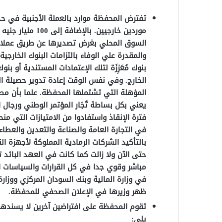
موردين خارجيين.
السوق المحلي بغرض تصديرها عن طريق عملاء 
والمقدرة علي الوفاء بالتزامات البنوك الخارجية
بنوك مُعَزِزَة لتلك الإعتمادات المستندية أو 
الخارج. وفي نفس الوقت إعادة تدوير حصيلة الص
المؤهلة التي تشتملها المحفظة. علما بأن مص
يعني بكل بساطة تُجَار المؤتمر الوطني ورجال ال
فترة الإنقاذ واستفادوا من الامتيازات التي من
في التجارة العامة والصناعة والتعدين والعطاء
بالتأكيد الشركات الرمادية المملوكة لأجهزة ا
حتى الآن ولا زالت كما كانت في العهد البائد
مباشر وقوي جدا في كل القرارات والسياسات ال
في وزارة المالية وبنك السودان المركزي ووزارة 
ظهر وزيرها في الإعلان الصحفي للمحفظة.
تقوم المحفظة على افتراضين آخرين لا يسنده
يلي: