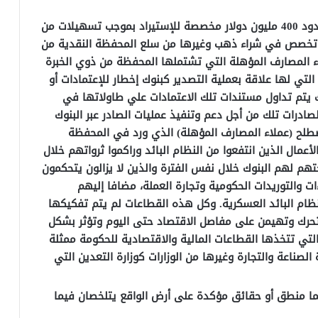
تفترض المحفظة موارد بالعملة الأجنبية في حدود 400 مليون دولار مخصصة للإستيراد بموجب تسهيلات من
 بالإضافة إلى 100 مليار جنيه تخصص في شراء ذهب وغيرها من سلع المحفظة النقدية من
المصارف المؤهلة التي تشتملها المحفظة من ذوي الخبرة
 التي لها علاقة بعملية التصدير كبنوك إخطار للإعتمادات أو
بنوك يتم تداول مستندات تلك الاعتمادات علي طاولاتها في
ادرات تلك من أجل دعم وتنفيذ عمليات الصادر عبر البنوك
طلح (عملاء المصارف المؤهلة) الذي ورد في المحفظة
أعمال الذين انتفعوا من النظام البائد وراكموا ثرواتهم خلال
حتهم لهم البنوك خلال نفس الفترة والذين لا يزالون يتحكمون
ات والتوريدات الحكومية وتجارة العملة، مضافا إليهم
لنظام البائد العسكرية. وكل هذه القطاعات لم يتم تفكيكها
 تحرك وتهيمن على مفاصل الاقتصاد حتى اليوم وتؤثر بشكل
تي تتخذها القطاعات المالية والاقتصادية للحكومة ممثلة
الصناعة والتجارة وغيرها من الوزارات كوزارة التعدين التي
ما منطق أو حقائق مؤكدة على أرض الواقع يتلخصان فيما