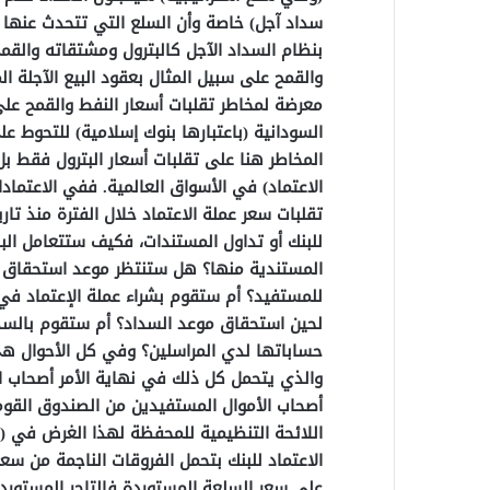
سداد آجل) خاصة وأن السلع التي تتحدث عنها 
بنظام السداد الآجل كالبترول ومشتقاته والقمح
والقمح على سبيل المثال بعقود البيع الآجلة ال
معرضة لمخاطر تقلبات أسعار النفط والقمح على 
السودانية (باعتبارها بنوك إسلامية) للتحوط عل
المخاطر هنا على تقلبات أسعار البترول فقط بل 
الاعتماد) في الأسواق العالمية. ففي الاعتمادا
تقلبات سعر عملة الاعتماد خلال الفترة منذ تا
للبنك أو تداول المستندات، فكيف ستتعامل الب
المستندية منها؟ هل ستنتظر موعد استحقاق الس
للمستفيد؟ أم ستقوم بشراء عملة الإعتماد في 
لحين استحقاق موعد السداد؟ أم ستقوم بالسدا
حساباتها لدي المراسلين؟ وفي كل الأحوال هي
والذي يتحمل كل ذلك في نهاية الأمر أصحاب ا
أصحاب الأموال المستفيدين من الصندوق القوم
الاعتماد للبنك بتحمل الفروقات الناجمة من س
علي سعر السلعة المستوردة فالتاجر المستورد