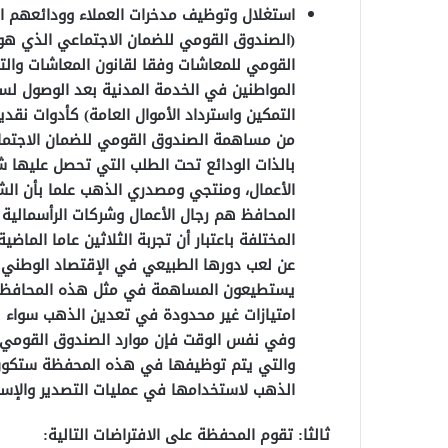
استغلال وتوظيف مدخرات العملاء وودائعهم ال
(الصندوق القومي للضمان الاجتماعي الذي هو 
المواطنين في الخدمة المدنية بعد الوصول لسن
التمكين واسترداد الأموال العامة) كأدوات نق
من مساهمة الصندوق القومي للضمان الاجتماعي
بالذات الودائع تحت الطلب التي تحصل عليها 
الأعمال، ومنتجي ومصدري الذهب علما بأن ال
المحافظ هم رجال الأعمال وشركات الرأسمالية 
المختلفة باعتبار أن تجربة الثلاثين عاما الماض
عن لعب دورها الطبيعي في الإقتصاد الوطني 
يستطيعون المساهمة في مثل هذه المحافظ هم
امتيازات غير محدودة في تعدين الذهب سواء 
وفي نفس الوقت فإن موارد الصندوق القومي ل
والتي يتم توظيفها في هذه المحفظة ستكون مت
الذهب لاستخدامها في عمليات التصدير والإست
ثالثا: تقوم المحفظة على الافتراضات التالية: