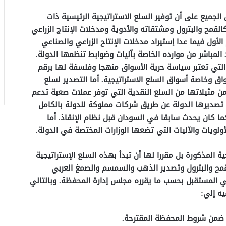
لجميع على أن توفير السلع الاستراتيجية الرئيسية ذات
لقمح والبترول ومشتقاته والأدوية ومدخلات الإنتاج الزراعي
أول فيما عدا إستيراد مدخلات الإنتاح الزراعي والصناعي
المباشر من موارده الخاصة بآليات وضوابط تنظمها الدولة.
التي تعتبر سياسة حرية الأسواق منهجا وفلسفة لها برقم
 وخاصة أسواق السلع الاستراتيجية. أما التصدير لسلع
من مثيلاتها من السلع النقدية التي توفر عملات صعبة تدعم
ي تصديرها الدولة عن طريق شركات مملوكة للدولة بالكامل
ا كان يحدث سابقا في السودان قبل نظام الإنقاذ. أما
لويات والآليات التي تضعها الوزارات المختصة في الدولة.
ة المذكورة بل مقررا لها أن تبدأ بهذه السلع الإستراتيجية
لقمح والبترول وتصدير الذهب والسمسم والصمغ العربي
المستقبل بحسب ما يقرره مجلس إدارة المحفظة. وبالتالي
ه إلي:
ص ضمن شروط المحفظة المقترحة.