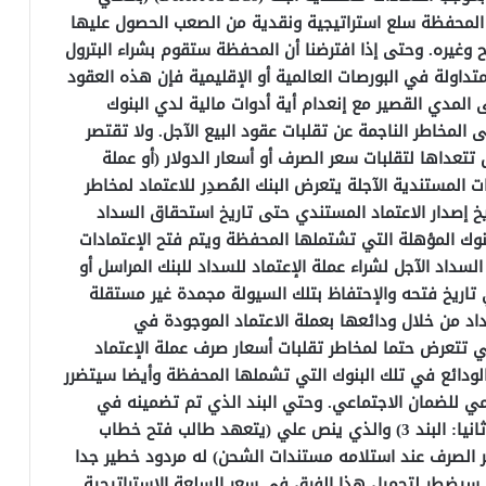
المحفظة سلع استراتيجية ونقدية من الصعب الحصول عليها
 وغيره. وحتى إذا افترضنا أن المحفظة ستقوم بشراء البترول
متداولة في البورصات العالمية أو الإقليمية فإن هذه العقود
المدي القصير مع إنعدام أية أدوات مالية لدي البنوك
ى المخاطر الناجمة عن تقلبات عقود البيع الآجل. ولا تقتصر
تتعداها لتقلبات سعر الصرف أو أسعار الدولار (أو عملة
ت المستندية الآجلة يتعرض البنك المُصدِر للاعتماد لمخاطر
ريخ إصدار الاعتماد المستندي حتى تاريخ استحقاق السداد
نوك المؤهلة التي تشتملها المحفظة ويتم فتح الإعتمادات
داد الآجل لشراء عملة الإعتماد للسداد للبنك المراسل أو
تاريخ فتحه والإحتفاظ بتلك السيولة مجمدة غير مستقلة
د من خلال ودائعها بعملة الاعتماد الموجودة في
 تتعرض حتما لمخاطر تقلبات أسعار صرف عملة الإعتماد
لودائع في تلك البنوك التي تشملها المحفظة وأيضا سيتضرر
ي للضمان الاجتماعي. وحتي البند الذي تم تضمينه في
اللائحة التنظيمية للمحفظة لهذا الغرض في (ثانيا: البند 3) والذي ينص علي (يتعهد طالب فتح خطاب
عر الصرف عند استلامه مستندات الشحن) له مردود خطير جدا
 سيضطر لتحميل هذا الفرق في سعر السلعة الاستراتيجية