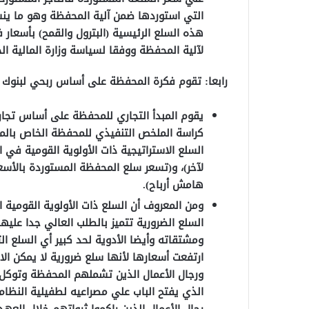
التي استوردها ضمن آلية المحفظة وهو ما ين
هذه السلع الرئيسية (البترول والقمح) بأسعار
لآلية المحفظة ووفقا لسياسة وزارة المالية الج
رابعا: تقوم فكرة المحفظة على أساس ربحي لبنوك 
كراسة الملخص التنفيذي للمحفظة الخاص بالمبد
السلع الاستراتيجية ذات الأولوية القومية في
لآخر)، و(تسعر سلع المحفظة المستوردة بالأسعا
هامش أرباح).
ومن المعروف أن السلع ذات الأولوية القومية ا
السلع الضرورية تتميز بالطلب العالي جدا عليها
ومشتقاته وأيضا الأدوية لحد كبير أي السلع 
ارتفعت أسعارها لأنها سلع ضرورية لا يمكن الا
ورجال الأعمال الذين تشملهم المحفظة وتوكل 
الذي يفتح الباب علي مصراعيه لطفيلية النظام ا
رجال الأعمال الذين راكموا ثرواتهم خلال ال