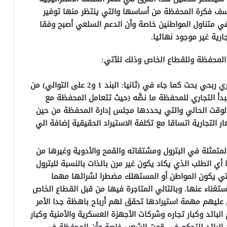
سف فكرة المحفظة من أساسها والتي ينتظر منها توفير
 في متناول المواطنين خاصة وأن الدعم السلعي أصبح وفقا
ارية غير موجود نهائيا.
المحفظة وللقطاع الخاص وذلك للآتي:
يقوم المبدأ التجاري للمحفظة على أساس تجاري ربحي بحت كما جاء في (ثانيا: البند 1 و2 على التوالي) من
أ التجاري للمحفظة ما نصَّه (حيث تتعامل المحفظة مع
 الوقت الحالي والتي يحددها مجلس إدارة المحفظة من حين
ر التجارية اتساقا مع تكلفة الاستيراد الحقيقية إضافة الي
لمتمثلة في البترول ومشتقاته والقمح والأدوية وغيرها من
 أي الطلب الذي يكاد يكون غير مرن بالذات بالنسبة للبترول
التي يكون المواطن أو المستهلك مضطرا لشرائها مهما
ستغناء عنها. وبالتالي المتاجرة فيها من قبل القطاع الخاص
عليهم مهمة استيرادها تحقق لهم أرباح باهظة جدا الأمر
لبائد وكبار تجاره وشركات الأجهزة العسكرية والأمنية وكبار
عهد البائد للتحكم في قوت الشعب خاصة وأن المحفظة في