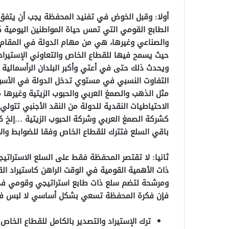
أولا: وقبل الخوض في تفنيد المحفظة يجب أن يتفق ا
الطابع القومي التي تمس حياة المواطنين اليومية كا
والصناعي وغيرها، هي من مهام الدولة في المقام ال
حيث يسمح فيها للقطاع الخاص والتعاوني الإستيراد 
ويحدث ذلك حتى في أعتي وأكبر البلدان الرأسمالية 
التفاوت النسبي في مستوي تدخل الدولة في الأسواق
مثل الذهب والصمغ العربي والحبوب الزيتية وغيرها 
الاحتياطيات النقدية للدولة من النقد الأجنبي تتول
كشركة الصمغ العربي وشركة الحبوب الزيتية …إلخ كم
باقي السلع فتترك للقطاع الخاص وفقا للضوابط والأو
ثانيا: لا تقتصر المحفظة فقط على السلع الاستراتيجي
ذات الأهمية القومية في الوقت الراهن كاستيراد ا
ومرشحة لتضم سلع ذات طابع استراتيجي وقومي في 
فإن فكرة المحفظة تسعي بشكل أساسي لا لبس في
ترك الإستيراد والتصدير بالكامل للقطاع الخا