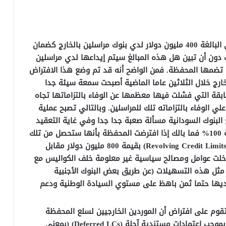
الاحتفاظ بكل موارد المحفظة من النقد الأجنبي البالغة 400 مليون دولار لدي بنوك مراسلين بالخارج كضمان
 دون أن تبين هل هذه المبالغ سيتم إيداعها لدي مراسلين
تي تضمها المحفظة. فمن الواضح أنه قد تم وضع هذا الافتراض
رج خلال الثلاثين عاما الماضية أصبحت سمعة سيئة جدا
ة التي فشلت فيها معظمها عن الوفاء بالتزاماتها تجاه
علي الوفاء بالتزاماته تلك للمراسلين. وبالتالي تصبح عملية
البنوك السودانية مسألة صعبة جدا جدا وفي غاية التعقيد
وتحتاج إلى زمن طويل بالذات البنوك السودانية 100% فما بالك إذا افترضت المحفظة بأنها ستحصل من تلك
البنوك الأجنبية على تسهيلات ائتمانية دوارة (Revolving Credit Limits) بقيمة 800 مليون دولار مقابل
هم إلا إذا تداخلت عوامل ومصالح سياسية غير معلومة خلف الكواليس مع
 مثل هذه التسهيلات (عن طريق بعض البنوك الأجنبية
لديها حتما ثمن باهظ على مستوي السيادة الوطنية ودعم
قوم على افتراض أن الموردين الخارجيين لسلع المحفظة
(وهي سلع استراتيجية) سيقبلون السداد لهم بموجب اعتمادات مستندية آجلة (Deferred LCs) (بمعني