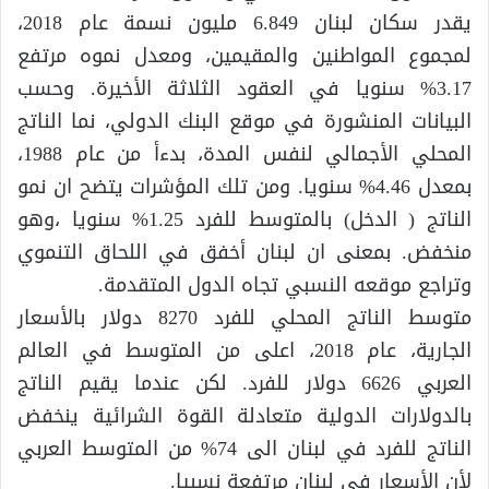
يقدر سكان لبنان 6.849 مليون نسمة عام 2018،
لمجموع المواطنين والمقيمين، ومعدل نموه مرتفع
3.17% سنويا في العقود الثلاثة الأخيرة. وحسب
البيانات المنشورة في موقع البنك الدولي، نما الناتج
المحلي الأجمالي لنفس المدة، بدءأ من عام 1988،
بمعدل 4.46% سنويا. ومن تلك المؤشرات يتضح ان نمو
الناتج ( الدخل) بالمتوسط للفرد 1.25% سنويا ،وهو
منخفض. بمعنى ان لبنان أخفق في اللحاق التنموي
وتراجع موقعه النسبي تجاه الدول المتقدمة.
متوسط الناتج المحلي للفرد 8270 دولار بالأسعار
الجارية، عام 2018، اعلى من المتوسط في العالم
العربي 6626 دولار للفرد. لكن عندما يقيم الناتج
بالدولارات الدولية متعادلة القوة الشرائية ينخفض
الناتج للفرد في لبنان الى 74% من المتوسط العربي
لأن الأسعار في لبنان مرتفعة نسبيا.