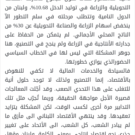
التحويلية والزراعة في توليد الدخل 10.68%، ولبنان من
الدول النامية وتتطلب مرحلته في سلم التطور الاّ
ينخفض اسهام الزراعة والصناعة التحويلية عن 30% من
الناتج المحلي الأجمالي. لم يتمكن من الحفاظ على
جدارته الأنتاجية في الزراعة ولم ينجح في التصنيع، هنا
جوهر المشكلة التي ليس لها في الخطاب السياسي
الحضورالذي يوازي خطورتها.
فالسياحة والخدمات المالية لا تكفي للنهوض
بالأقتصاد، إنما التصنيع ولذلك لا توجد حلول أنية
للتغلب على هذا التحدي الصعب. وقد أجّلت المعالجات
قصيرة الأجل مواجهة الحقيقة، وربما تُجرّب مثل تلك
التدابير مرة أخرى لكسب الوقت، لكن المشكلة يتزايد
تعقيدها. وقد ينتهي الأقتصاد اللبناني الى مأزق ما
لم يبادر الشعب، كل الشعب، الى الأتحاد على تغيير
جذري نحو إقتصاد انتاجي بمعنى الكلمة. ولبنان مؤهل