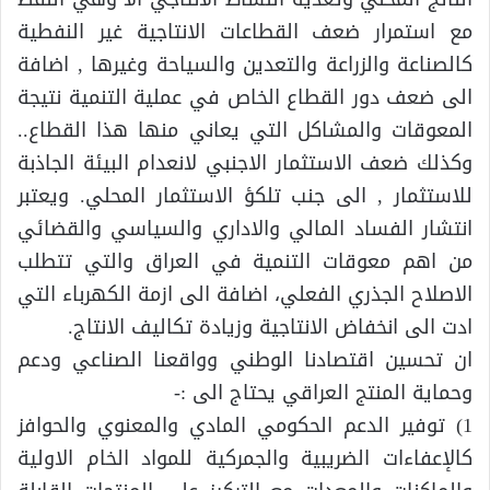
مع استمرار ضعف القطاعات الانتاجية غير النفطية
كالصناعة والزراعة والتعدين والسياحة وغيرها , اضافة
الى ضعف دور القطاع الخاص في عملية التنمية نتيجة
المعوقات والمشاكل التي يعاني منها هذا القطاع..
وكذلك ضعف الاستثمار الاجنبي لانعدام البيئة الجاذبة
للاستثمار , الى جنب تلكؤ الاستثمار المحلي. ويعتبر
انتشار الفساد المالي والاداري والسياسي والقضائي
من اهم معوقات التنمية في العراق والتي تتطلب
الاصلاح الجذري الفعلي، اضافة الى ازمة الكهرباء التي
ادت الى انخفاض الانتاجية وزيادة تكاليف الانتاج.
ان تحسين اقتصادنا الوطني وواقعنا الصناعي ودعم
وحماية المنتج العراقي يحتاج الى :-
1) توفير الدعم الحكومي المادي والمعنوي والحوافز
كالإعفاءات الضريبية والجمركية للمواد الخام الاولية