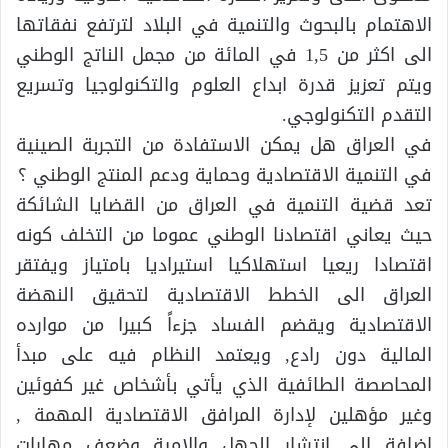
الاهتمام بالبحوث والتنمية في البلاد لترتفع نفقاتها
الى اكثر من 1,5 في المائة من مجمل الناتج الوطني
ويتم تعزيز قدرة ابداع العلوم والتكنولوجيا وتسريع
التقدم التكنولوجي.
في العراق هل يمكن الاستفادة من التجربة الصينية
في التنمية الاقتصادية وحماية ودعم المنتج الوطني ؟
تعد قضية التنمية في العراق من القضايا الشائكة
حيث يعاني اقتصادنا الوطني عموما من التخلف كونه
اقتصادا ريعيا استهلاكيا استيراديا بامتياز ويفتقر
العراق الى الخطط الاقتصادية لتحقيق النهضة
الاقتصادية ويقضم الفساد جزءاً كبيرا من موارده
المالية دون رادع, ويعتمد النظام فيه على مبدأ
المحاصصة الطائفية الذي يأتي بأشخاص غير كفوئين
وغير مؤهلين لإدارة المرافق الاقتصادية المهمة ,
اضافة الى انتشار الجهل والامية وضعف مهارات