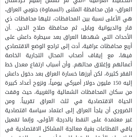
التخطيط العراقية -التي لم تشمل إقليم كردستان
العراق- فإن محافظة المثنى (السماوة) جنوبي العراق،
هي الأعلى نسبة بين المحافظات، تليها محافظات ذي
قار والديوانية وبابل، ثم محافظة صلاح الدين. .أن
الأحداث التي شهدها العراق بعد سيطرة داعش على
أربع محافظات عراقية، أدت إلى تراجع الوضع الاقتصادي
فيها، مع إيقاف أصحاب المحال التجارية الخاصة
أعمالهم وإغلاق محالهم. وأن أسباب ارتفاع معدل خط
الفقر كثيرة، لكن أبرزها خسارة العراق بعد دخول داعش
إليه 150 مليون دولار أميركي يومياً، ونزوح أعداد كبيرة
من سكان المحافظات الشمالية والغربية، حيث وقفت
الحياة الاقتصادية في ثلث العراق تقريباً. ومن
الضروري أن يلجأ العراق إلى اعتماد سياسة اقتصادية
غير معتمدة على النفط بالدرجة الأولى، وإنما تفعيل
باقي القطاعات بغية معالجة المشاكل الاقتصادية في