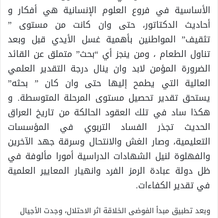
الأساسية في فروع العلوم الإنسانية هي أفكار و
أحاديث الدكتاتور، حتى وان كانت من مستوى ”
تثقيف” المواطنين بأهمية غسل الأيدي قبل وبعد
تناول الطعام ، ومن ينجز أي “بحث” متملق عن القائد
الضرورة المؤمن لابد وان ينال درجة التقدير العلمي
العالية التي يطمح إليها حتى وان كان ” بحثه”
يستحق تقدير تحصيل مستوى المرحلة المتوسطة. و
هكذا ساد في تلك العقود الحالكة من تاريخ العراق
الحديث تجذر الفساد التربوي في المؤسسات
التعليمية، وصار الغش والانتحال وسرقة جهد الآخرين
والفهلوة لنيل الشهادات الدراسية أمورا مألوفة في
ظل دولة عبادة الرمز الفرد وانهيار المعايير العلمية
في تقدير الكفاءات.
وبعد تطبيق مبدأ الفوضى الخلاقة اثر الاحتلال، وجدت الأجيال