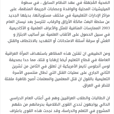
الضحية المُجَهلة في عهد النظام السابق ، في سطوة
الميليشيات المحلية والوافدة وعصابات الجريمة المنظمة، على
مراكز الإدارات التعليمية في مختلف مستوياتها، بديلها الجديد
عن سلطة البعث مالكة الأرزاق والرقاب، لتترسخ بعد نيسان العام
2003 الممارسات المنافية للمثل والأعراف العلمية و الأكاديمية
في سبيل الحصول على الألقاب العلمية عبر أساليب الابتزاز و
الغش أو سرقة أسئلة الامتحانات أو التهديد بالاختطاف والقتل.
ومن الطبيعي ان تقترن هذه المظاهر باستهداف المرأة العراقية
العاملة في قطاع التعليم أيضا إرهابا و قتلا، مما حدا بصحيفة
لوس أنجلوس تايمز الأمريكية ان تعلق في الثامن من تشرين
الثاني الجاري على عمليات القتل التي تطال منتسبي الأسرة
التعليمية بالقول ان قتل المعلمين والمعلمات أصبح ظاهرة ملفتة
للنظر في العراق.
ان الطالبات والطلاب العراقيين وهم في أعتاب العام الدراسي
الحالي يواجهون تحدي القوى الظلامية بحرمانهم من حقهم
المشروع في التعلم والدراسة، وقد نجحت هذه القوى باعتراف