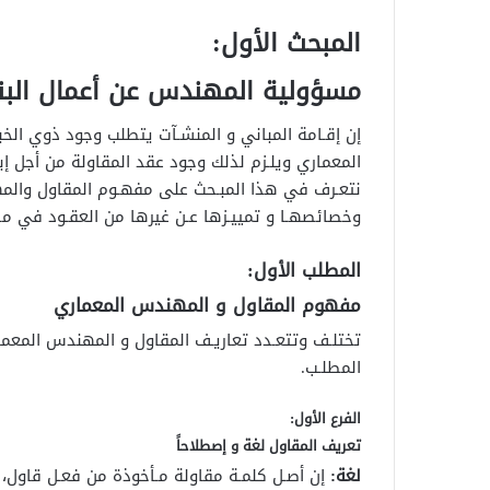
المبحث الأول:
مسؤولية المهندس عن أعمال البنا
إن إقـامة المباني و المنشـآت يتطلب وجود ذوي الخ
المعماري ويلـزم لذلك وجود عقد المقاولة من أجل إبر
نتعـرف في هذا المبـحث على مفهـوم المقاول والم
وخصائصهـا و تمييـزها عـن غيرها من العقـود في مط
المطلب الأول:
مفهوم المقاول و المهندس المعماري
تختلـف وتتعـدد تعاريـف المقاول و المهندس المعما
المطلـب.
الفرع الأول:
تعريف المقاول لغة و إصطلاحاً
لغة:
إن أصـل كلمـة مقاولة مـأخوذة من فعـل قاول، 