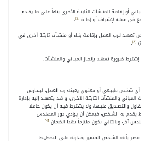
ي أو إقامـة المنـشآت الثابتـة الأخـرى بناءاً علـى ما يقـدم
[2]
ع في عملـه لإشـراف أو إحازة
.
تعهـد لـرب العمـل بإقامـة بنـاء أو منشـآت ثابتـة أخـرى في
[3]
ة)
.
إشتـرط ضـرورة تعهـد بإنجـاز المبـاني والمنشـآت.
أي شخـص طبيـعي أو معنـوي يعينـه رب العمـل، ليمـارس
المباني والمنشآت الثابتـة الأخـرى، و قـد يتعهـد إليه بإدارة
قاول والتصـديق عليـها، ولا يشتـرط فيـه أن يكون حاملا
اط يقدم به الشـخص، فيمكن أن يـؤدي دور المهندس
[4]
س آخر، وبالتالي يكون ملتزماً بهذا الضمان
.
مصـر بأنه: الشـخص المتميز بقـدرته علـى التخطيـط