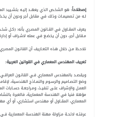
إصطلاحاً:
هو الشخـص الذي يعهـد إليـه بتشـييد المبـان
لـه من تصميمـات وذلك في مقابل أجر ودون أن يخـض
يعرف المقـاول في القـانون المصـري بأنه: (كـل شخـص 
مـقابل أجر، دون أن يخضـع في عمله لاشـراف أو إدار
نلاحـظ مـن خلال هذه التعـاريف أن القانـون المصـري 
تعريف المهندس المعماري في القوانين العربية:
ويقصـد بالمهندس المعماري فـي القانـون العراقـي 
وضع التصـاميم والرسـوم والنمـاذج الهندسية، لإقامـة 
العمـل والإشراف علـى تنفيـذ، ومـراجعـة حسـابات الم
مؤهلا فنيا في الهندسة المعمارية، فالعبرة بالنش
المعماري، المقـاول أو مهندس استشاري، أو أي مهند
عرفتـه لائحـة مـزاولة مهنة الهندسة المعمارية فـي 