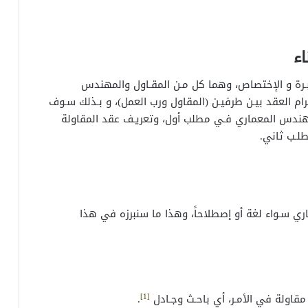
ء
بـرة و الإختصاص، وهما كل مـن المقـاول والمهندس
ام العقد بيـن طرفيـن (المقاول ورب العمل)، و بـذلك سـوف
هندس المعماري فـي مطلب أول، وتعريـف عقد المقاولة
لـب ثاني.
ري سـواء لغة أو إصطلاحاً، وهذا ما سنبرزه في هذا
[1]
مقاولة في الأمـر، أي باحـث وجـادل
.