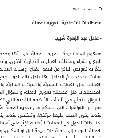
ديسمبر 22, 2021
مصطلحات اقتصادية :تعويم العملة
• عادل عبد الزهرة شبيب
مفهوم العملة :يمكن تعريف العملة على أنّها وحدة
البيع والشراء ومختلف العمليات التجارية الأخرى، 
يتمُّ به تعويض البائع عن قيمة المُباع، وهناك الع
عملات محددة يتمُّ التداول بها داخل تلك الدول، وم
العملات مثل العملات الرقمية، والشيكات المالية، وا
المصطلحات مثل مصطلح تعويم العملة، والسؤال الذي ي
السؤال: يتمثل في أنّه أحد الأنظمة النقدية التي تت
ومن أبرز المؤشرات التي تتحكم في تعويم العملة تغي
عندما يكون الطلب عليها مرتفعًا، وتنخفض عندما ينخ
احتياطات الدول من العملات الأجنبية تؤثر على أسعار
العملة القوية إلى عملة ذات قيمة أقل أو العكس، ومن 