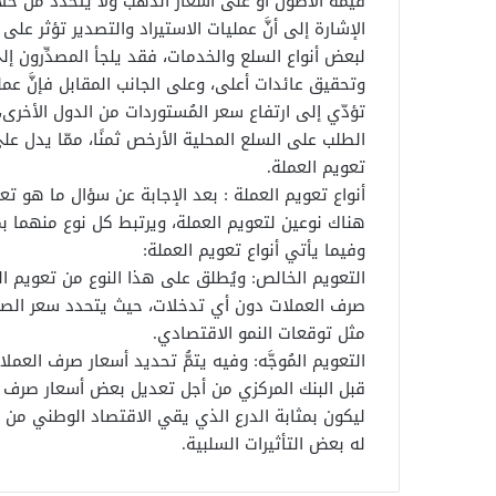
قيمة الأصول أو على أسعار الذهب ولا يتحدد من خلا
الإشارة إلى أنَّ عمليات الاستيراد والتصدير تؤثر عل
لبعض أنواع السلع والخدمات، فقد يلجأ المصدِّرون 
وتحقيق عائدات أعلى، وعلى الجانب المقابل فإنَّ عملي
تؤدّي إلى ارتفاع سعر المُستوردات من الدول الأخرى
الطلب على السلع المحلية الأرخص ثمنًا، ممّا يدل ع
تعويم العملة.
أنواع تعويم العملة : بعد الإجابة عن سؤال ما هو تعويم
هناك نوعين لتعويم العملة، ويرتبط كل نوع منهما ب
وفيما يأتي أنواع تعويم العملة:
التعويم الخالص: ويُطلق على هذا النوع من تعويم الع
صرف العملات دون أي تدخلات، حيث يتحدد سعر الصر
مثل توقعات النمو الاقتصادي.
التعويم المُوجَّه: وفيه يتمُّ تحديد أسعار صرف ال
قبل البنك المركزي من أجل تعديل بعض أسعار صرف ال
ليكون بمثابة الدرع الذي يقي الاقتصاد الوطني من 
له بعض التأثيرات السلبية.