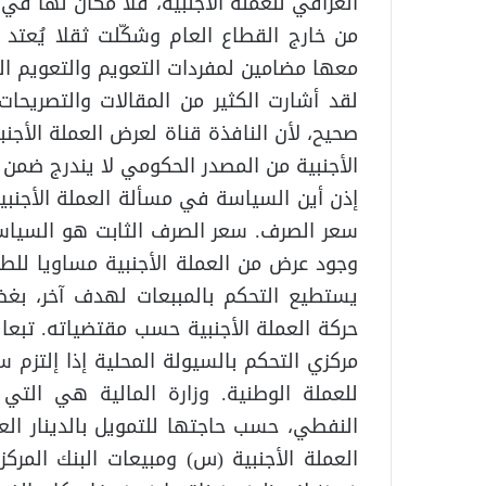
العراقي للعملة الأجنبية، فلا مكان لها في
من خارج القطاع العام وشكّلت ثقلا يُعتد
معها مضامين لمفردات التعويم والتعويم الم
لقد أشارت الكثير من المقالات والتصريحات
صحيح، لأن النافذة قناة لعرض العملة الأج
الأجنبية من المصدر الحكومي لا يندرج ضمن ا
إذن أين السياسة في مسألة العملة الأجنبي
سعر الصرف. سعر الصرف الثابت هو السياسة
وجود عرض من العملة الأجنبية مساويا للطلب
يستطيع التحكم بالمببعات لهدف آخر، بغض
حركة العملة الأجنبية حسب مقتضياته. تبعا 
مركزي التحكم بالسيولة المحلية إذا إلتزم س
للعملة الوطنية. وزارة المالية هي التي ت
النفطي، حسب حاجتها للتمويل بالدينار العر
العملة الأجنبية (س) ومبيعات البنك المرك