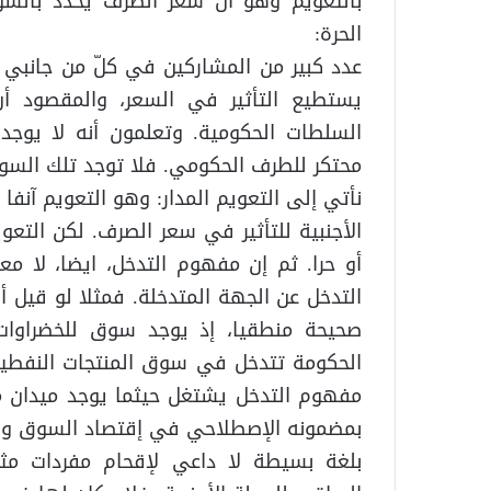
بالتعويم وهو أن سعر الصرف يحدد بالسو
الحرة:
عدد كبير من المشاركين في كلّ من جانبي ا
يستطيع التأثير في السعر، والمقصود أن
السلطات الحكومية. وتعلمون أنه لا يوج
محتكر للطرف الحكومي. فلا توجد تلك السوق
نأتي إلى التعويم المدار: وهو التعويم آنفا 
الأجنبية للتأثير في سعر الصرف. لكن التع
أو حرا. ثم إن مفهوم التدخل، ايضا، لا م
التدخل عن الجهة المتدخلة. فمثلا لو قيل
صحيحة منطقيا، إذ يوجد سوق للخضراوات
الحكومة تتدخل في سوق المنتجات النفطية،
مفهوم التدخل يشتغل حيثما يوجد ميدان 
بمضمونه الإصطلاحي في إقتصاد السوق وال
بلغة بسيطة لا داعي لإقحام مفردات مثل