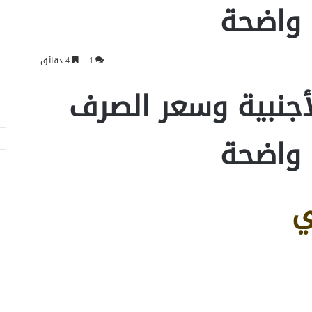
 واضحة
1
4 دقائق
لأجنبية وسعر الصرف
 واضحة
ي