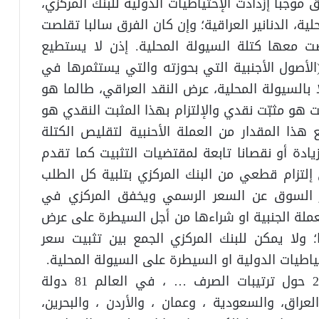
موجبا إزدادت الإحتياطيات الدولية للبنك المركزي،
ة، الدنانير العراقية؛ وإن كان الفرق سالبا تقلصت
لصت معها كتلة السيولة المحلية. إذن لا يستطيع
 (الأصول الأجنبية التي بحوزته والتي يستثمرها في
 بالسيولة المحلية، عرض النقد العراقي، طالما هو
ت هو مثبّت نقدي والإلتزام بهذا المثبت النقدي هو
 هذا المقدار من العملة الأحنبية لتقليص الكتلة
زيادة أو نقصانا تابعة لمقتضيات التثبيت كما تقدم
لتزام قطعي من البنك المركزي بتلبية كل الطلب
عر السوق عن السعر الرسمي ويخفق المركزي في
العملة الجنبية او شراءها من أجل السيطرة على عرض
ولا يمكن للبنك المركزي الجمع بين تثبيت سعر
اطيات الدولية او السيطرة على السيولة المحلية.
في تقرير صندوق النقد الدولي عام 2019 حول ترتيبات الصرف … ، في العالم 81 دولة
راق، والسعودية ، وعمان ، والأردن ، والبحرين،