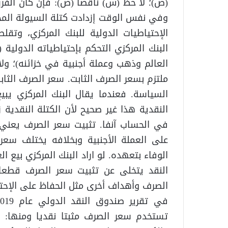
(ص)؛ لا حظ (س) ناقصا (ص): فإن كان الفرق 
وفي نفس الوقت إزدادت كتلة السيولة المحلي
الإحتياطيات الدولية للبنك المركزي، وتق
البنك المركزي التحكم بإحتياطياته الدولية
العالم وذهب وعملة أجنبية في خزائنه)؛ ولا
ملتزم بسعر الصرف الثابت. سعر الصرف الثاب
السياسة. فعندما يقال البنك المركزي يبيع
النقدية هذا غير صحيح لأن الكتلة النقدية 
في الحساب آنفا. تثبيت سعر الصرف يعني إ
على العملة الأجنبية وبخلافه يختلف س
الوفاء بتعهده. لو اراد البنك المركزي بيع 
النقد يتخلى عن تثبيت سعر الصرف قطعا؛ 
الصرف وأهداف أخرى مثل الحفاظ على الإحتي
تستخدم سعر الصرف مثبتا نقديا ومنها: الع