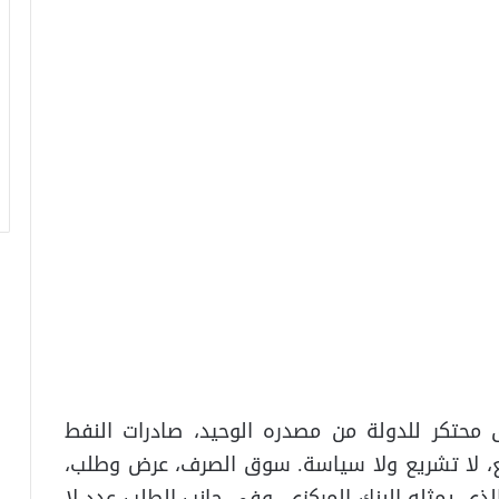
 محتكر للدولة من مصدره الوحيد، صادرات النفط
اقع، لا تشريع ولا سياسة. سوق الصرف، عرض وطلب،
ي يمثله البنك المركزي، وفي جانب الطلب عدد لا