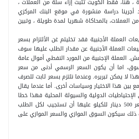
، هنا، فقط الكويت تثبت إزاء سلة من العملات ،
قد أجرينا دراسة منشورة في موقع البنك المركزي
 من العملات، بالمحاكاة شهريا لمدة طويلة ، وتبين
عات العملة الأجنبية فقد تخليتم غن الألتزام بسعر
يعات العملة الأجنبية عن مقدار الطلب عليها سوف
 العملة الإجنبية من المورد النفطي أموال عامة
سوق، اما أن يكون السعر الرسمي أدنى من سعر
ذا لا يمكن تبريره. وعندما نلتزم بسعر ثابت للصرف
 بين هذا الاختيار وسياسات أخرى. أما عندما يقال
 الإحتياطيات الدولية والسيولة المحلية فهذا خطا
واضح. لو قررت الحكومة بيع الطماطة بسعر 500 دينار للكيلو عليها أن تستجيب لكل الطلب
 ذلك سيكون السوق الموازي والسعر الموازي على