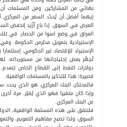
نهائي من المشاركين. ومن المسلمات أن ال
إيهما أفضل أن يُحدّد السعر من المركزي أ
العرض في السوق. إذا باع أزْيَد إنخفض السعر
العراق في وضع اسوا من الحصار. في تلك ال
الإستيرادية بتمويل مدبّرمن الحكومة. وف
الإستيراد للإقتصاد غير الحكومي، إستثمارا 
تُجهّز بعض إحتياجاتها من مستورداته. له
دولارات النفط إلى القطاع الخاص تنعدم، ت
قصيرة؛ هذا للتذكير بالمسلمات الواقعية.
فالمحتكر، البنك المركزي، هو الذي يحدد سع
وإذا كان متغيرا فهو الذي يُغيّر. مرة أخر
عن البنك المركزي.
فلنتفق على هذه المسلمة الواقعية، الدول
السوق، ولذا تصبح مفاهيم التعويم، والتعوي