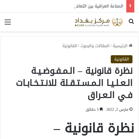
الصناعة العراقية بين التعافي والتحول: قراءة في واقع 2022-2026
بحث عن
الق
الرئيسية
/
المقالات والبحوث
/
القانونية
القانونية
نظرة قانونية – الـمـفـوضـيـة
الـعـلـيـا الـمـسـتـقـلة للانـتـخـابـات
فـي الـعـراق
مارس 2, 2022
5 دقائق
نظرة قانونية –