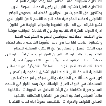
الانتخابية مسوؤلة امام المجلس مما يؤكد عراقية الهيئة
الانتخابية العليا (اشترط القرار ان يكون الاعضاء السبعة الذين
يمتلكون حق التصويت من العراقيين فقط). اما بخصوص الوضع
القانوني لاعضاء المفوضية فقد تناوله القسم 5 من القرار الذي
تشير فقراته الى انه التزم الشروط والموانع الواردة في قانون
ادارة الدولة للفترة الانتقالية وقانون الانتخابات العراقية مؤكداً
على الآهلية الاخلاقية للمرشحين لعضوية المفوضية العليا
والاجهزة التابعة لها بما في ذلك الشروط القاضية بابعاد اعضاء
حزب البعث المنحل والمتعاونين مع الاجهزة القمعية للنظام
البائد. ويجدر بالاشارة هنا الى ان القرار لم يتضمن اية اشارة الى
حصانة اعضاء الاجهزة الانتخابية والتي نراها ضرورية لحماية
اعضاء تلك الاجهزة من تجاوزات السلطة التنفيذية. من المسائل
القانونية الهامة التي تناولها قرار تشكيل المفوضية بتفصيل
كبير هي مسألة حل المنازعات والتي سيكون امر حدوثها من
المسلمات في ظروف العراق الراهنة. حيث رسم القرار في قسمه
السابع صورة متكاملة عن اليآت التعامل مع الخروقات الانتخابية
مانحاً المجلس امكانية النظر في القضايا المتعلقة بالتنفيذ
المدني للقواعد والاجراءات التنظيمية مخولاً اياه احالة القضايا