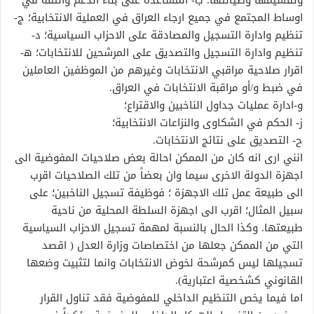
اوساط المجتمع في جميع ارجاء العراق في العملية الانتخابية؛ ج-
تنظيم وادارة التسجيل والمصادقة على الاحزاب السياسية؛ د-
تنظيم وادارة التسجيل والتصديق على المرشحين للانتخابات؛ ﻫ-
اقرار صلاحية مراقبي الانتخابات وغيرهم من الموظفين العاملين
في ضبط و/أو مراقبة الانتخابات في العراق.
و-ادارة عمليات جداول الناخبين والاقتراع؛
ز- الحكم في الشكاوى والنزاعات الانتخابية؛
ح- التصديق على نتائج الانتخابات.
انني ارى انه كان من الممكن احالة بعض صلاحيات المفوضية الى
اجهزة الدولة الاخرى سيما وان بعضاً من تلك الصلاحيات اقرب
الى طبيعة عمل تلك الاجهزة ؛ فوظيفة تسجيل الناخبين؛ على
سبيل المثال؛ اقرب الى اجهزة السلطة المحلية من ناحية
طبيعتها. وكذا الحال بالنسبة لمهمة تسجيل الاحزاب السياسية
التي من الممكن جعلها من اختصاصات وزارة العدل ( اقصد
تسجيلها ليس كمرشحة لخوض الانتخابات وانما لتثبيت وضعها
القانوني كشخصية اعتبارية).
اما فيما يخص التنظيم الداخلي للمفوضية فقد تناول القرار