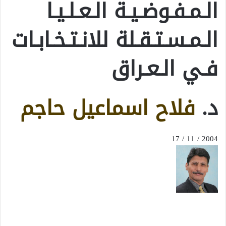
الـمـفـوضـيـة الـعـلـيـا
الـمـسـتـقـلة للانـتـخـابـات
فـي الـعـراق
د.
فلاح اسماعيل حاجم
2004 / 11 / 17