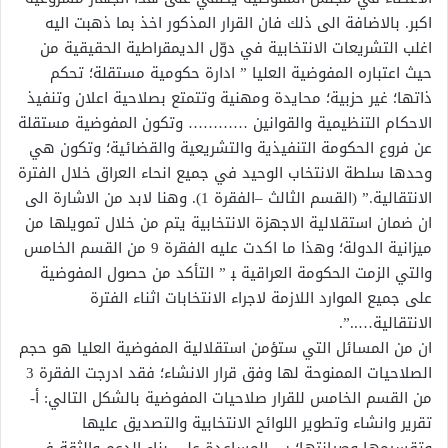
اكبر. بالاضافة الى ذلك فان القرار المذكور اخذ بما ذهبت اليه
اغلب التشريعات الانتخابية في دوّل الديمقراطية الحقيقية من
حيث اعتباره المفوضية العليا ” ادارة حكومية مستقلة؛ تحكم
ذاتها؛ غير حزبية؛ محايدة ومهنية وتتمتع بصلاحية اعلان وتنفيذ
الاحكام التنظيمية والقوانين ………… وتكون المفوضية مستقلة
عن فروع الحكومة التنفيذية والتشريعية والقضائية؛ وتكون هي
وحدها سلطة الانتخاب الوحيد في جميع انحاء العراق خلال الفترة
الانتقالية.” (القسم الثالث –الفقرة 1). وهنا لابد من الاشارة الى
ان ضمان استقلالية الاجهزة الانتخابية يتم من خلال تمويلها من
ميزانية الدولة؛ وهذا ما اكدت عليه الفقرة 9 من القسم الخامس
والتي الزمت الحكومة العراقية ﺒ ” التأكد من حصول المفوضية
على جميع الموارد اللازمة لاجراء الانتخابات اثناء الفترة
الانتقالية…..”.
ان من المسائل التي ستؤمن استقلالية المفوضية العليا هو حجم
الصلاحيات الممنوحة لها وفق قرار الانشاء؛ فقد ادرجت الفقرة 3
من القسم الخامس للقرار صلاحيات المفوضية بالشكل التالي: أ-
تقرير وانشاء وتطوير اللوائح الانتخابية والتصديق عليها
وتقسيمها وصيانتها؛ ب- المساعدة على بناء الدعم والثقة في