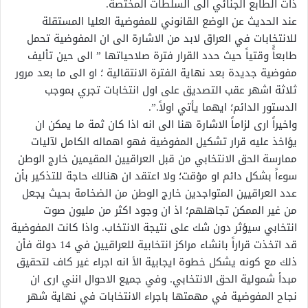
ذات الطابع الجنائي الى السلطات المختصة.
عند الحديث عن الوضع القانوني للمفوضية العليا المستقلة
للانتخابات في العراق لابد من الاشارة الى ان المفوضية تحمل
طابعاًً وقتياً حيث حدد القرار فترة صلاحياتها ” الى حين تأليف
مفوضية جديدة بعد نهاية الفترة الانتقالية ؛ او الى ما بعد مرور
ثلاثة اشهر عقب التصديق على اول انتخابات تجري بموجب
الدستور الدائم؛ ايهما يأتي اولاً.”.
واخيراً ارى لزاماً الاشارة هنا الى انه اذا كان ثمة ما يمكن ان
يؤاخذ عليه قرار تشكيل المفوضية فهو اهماله الكامل لآليات
ممارسة الحق الانتخابي من قبل العراقيين المقيمين خارج الوطن
سوءاً بشكل دائم او مؤقت؛ ولا اعتقد ان هنالك حاجة للتذكير بأن
عدد العراقيين المتواجدين خارج الوطن من الضخامة بحيث يجعل
من غير الممكن تجاهلهم؛ اذ ان وجود اكثر من مليون صوت
انتخابي سيؤثر دون شك على نتيجة الانتخاب. واذا كانت المفوضية
قد اتخذت قراراً بانشاء مراكز انتخابية للعراقيين في 14 دولة فأن
ذلك مع كونه يشكل خطوة ايجابية الأ انه اجراء غير كاف لتحقيق
مبدأ شمولية الحق الانتخابي. وفي جميع الاحوال انني ارى ان
نجاح المفوضية في مهمتها باجراء الانتخابات في نهاية شهر