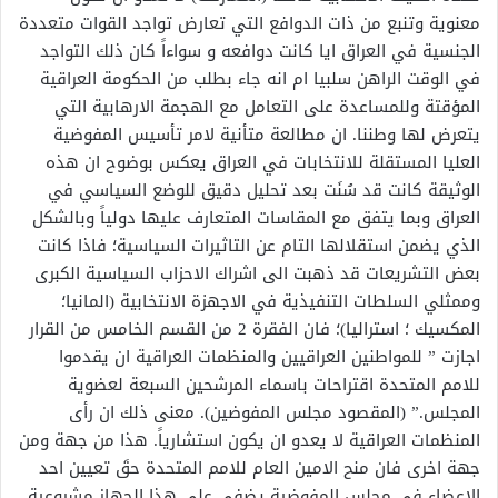
معنوية وتنبع من ذات الدوافع التي تعارض تواجد القوات متعددة
الجنسية في العراق ايا كانت دوافعه و سواءاً كان ذلك التواجد
في الوقت الراهن سلبيا ام انه جاء بطلب من الحكومة العراقية
المؤقتة وللمساعدة على التعامل مع الهجمة الارهابية التي
يتعرض لها وطننا. ان مطالعة متأنية لامر تأسيس المفوضية
العليا المستقلة للانتخابات في العراق يعكس بوضوح ان هذه
الوثيقة كانت قد سُنَت بعد تحليل دقيق للوضع السياسي في
العراق وبما يتفق مع المقاسات المتعارف عليها دولياً وبالشكل
الذي يضمن استقلالها التام عن التاثيرات السياسية؛ فاذا كانت
بعض التشريعات قد ذهبت الى اشراك الاحزاب السياسية الكبرى
وممثلي السلطات التنفيذية في الاجهزة الانتخابية (المانيا؛
المكسيك ؛ استراليا)؛ فان الفقرة 2 من القسم الخامس من القرار
اجازت ” للمواطنين العراقيين والمنظمات العراقية ان يقدموا
للامم المتحدة اقتراحات باسماء المرشحين السبعة لعضوية
المجلس.” (المقصود مجلس المفوضين). معنى ذلك ان رأى
المنظمات العراقية لا يعدو ان يكون استشارياً. هذا من جهة ومن
جهة اخرى فان منح الامين العام للامم المتحدة حقَ تعيين احد
الاعضاء في مجلس المفوضية يضفي على هذا الجهاز مشروعية