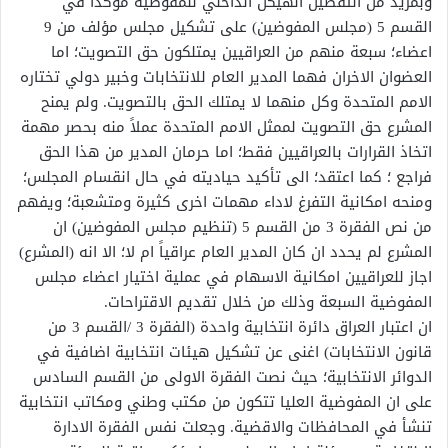
وبمزيد من التفصيل الهيكل الداخلي للمفوضية مؤكداً في
القسم 5 (مجلس المفوضين) على تشكيل مجلس مؤلف من 9
اعضاء؛ سبعة منهم من العراقيين يمتلكون حق التصويت؛ اما
العضوان الاخران فهما المدير العام للانتخابات وخبير دولي تختاره
الامم المتحدة وكل منهما لا يمتلك الحق بالتصويت. ولم يمنح
المشرع حق التصويت لممثل الامم المتحدة عملاً منه بحصر مهمة
اتخاذ القرارات بالعراقيين فقط؛ اما حرمان المدير من هذا الحق
فراجع ؛ كما اعتقد؛ الى تأكيد حياديته في حال انقسام المجلس؛
ومنحه امكانية التفرغ لاداء مهمات اخرى كثيرة ومتشعبة؛ ويفهم
من نص الفقرة 3 من القسم 5 (تنظيم مجلس المفوضين) ان
المشرع لم يحدد ان كان المدير العام عراقياً ام لا؛ الا انه (المشرع)
اجاز للعراقيين امكانية الاسهام في عملية اختيار اعضاء مجلس
المفوضية السبعة وذلك من خلال تقديم الاقتراحات.
ان اعتبار العراق دائرة انتخابية واحدة (الفقرة 3 /القسم 3 من
قانون الانتخابات) اغنى عن تشكيل هيئات انتخابية اضافية في
الدوائر الانتخابية؛ حيث نصت الفقرة الاولى من القسم السادس
على ان المفوضية العليا تتكون من مكتب وطني ومكاتب انتخابية
تنشأ في المحافظات والاقضية. وجعلت نفس الفقرة الادارة