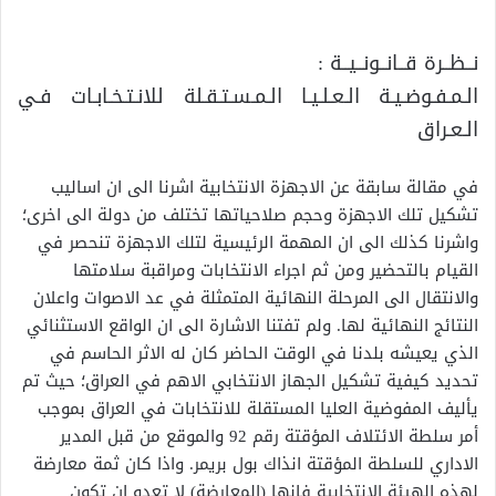
نــظــرة قــانــونــيــة :
الـمـفـوضـيـة الـعـلـيـا الـمـسـتـقـلة للانـتـخـابـات فـي
الـعـراق
في مقالة سابقة عن الاجهزة الانتخابية اشرنا الى ان اساليب
تشكيل تلك الاجهزة وحجم صلاحياتها تختلف من دولة الى اخرى؛
واشرنا كذلك الى ان المهمة الرئيسية لتلك الاجهزة تنحصر في
القيام بالتحضير ومن ثم اجراء الانتخابات ومراقبة سلامتها
والانتقال الى المرحلة النهائية المتمثلة في عد الاصوات واعلان
النتائج النهائية لها. ولم تفتنا الاشارة الى ان الواقع الاستثنائي
الذي يعيشه بلدنا في الوقت الحاضر كان له الاثر الحاسم في
تحديد كيفية تشكيل الجهاز الانتخابي الاهم في العراق؛ حيث تم
يأليف المفوضية العليا المستقلة للانتخابات في العراق بموجب
أمر سلطة الائتلاف المؤقتة رقم 92 والموقع من قبل المدير
الاداري للسلطة المؤقتة انذاك بول بريمر. واذا كان ثمة معارضة
لهذه الهيئة الانتخابية فانها (المعارضة) لا تعدو ان تكون