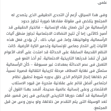
علمى.
وفى هذا السياق، أزعم أن التحدى الحقيقى الذى يتصدى له
المجتمع يتلخص فى مقولة مفادها ضرورة تجاوز حدود
الرأسمالية من أجل ضمان بقاء الإنسانية – فالخيار الحقيقى قد
أصبح كالآتى: إما أن تتيح النضالات الاجتماعية تجاوز منطق آليات
الرأسمالية، وقوانينها، وإما, فى غياب ذلك , أن يؤدى فعل هذه
الآليات إلى انتحار جماعى للإنسانية وتدمير الكرة الأرضية. كانت
النظم القديمة السابقة على الحداثة قد امتدت على آلاف الأعوام
قبل أن تنفذ قدرتها التاريخية الاحتمالية. ثم أخذ النمو فى
التعجل فى عصر الحداثة بمعدلات غير مسبوقة – كأن الرأسمالية
ستمثل فى نهاية المطاف مرحلة تاريخية انتقالية قصيرة نسبياً،
تم خلالها إنجاز التراكم الذى خلق بدوره شروط تحقيق نظام
اجتماعى أفضل قائم على عقلانية متحررة من قيود الاستلاب
الاقتصادى وعلى إنسانية عالمية صحيحة. أقصد بهذا القول أن
الرأسمالية قد أنهت دورها التاريخى الإيجابى فى زمن قصير، فلم
تعد الوسيلة التى يتم التقدم من خلالها، ولو بدون وعى من قبل
المجتمع.