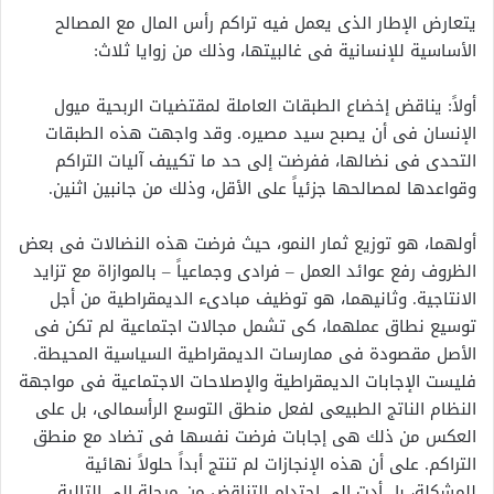
يتعارض الإطار الذى يعمل فيه تراكم رأس المال مع المصالح
الأساسية للإنسانية فى غالبيتها، وذلك من زوايا ثلاث:
أولاً: يناقض إخضاع الطبقات العاملة لمقتضيات الربحية ميول
الإنسان فى أن يصبح سيد مصيره. وقد واجهت هذه الطبقات
التحدى فى نضالها، ففرضت إلى حد ما تكييف آليات التراكم
وقواعدها لمصالحها جزئياً على الأقل، وذلك من جانبين اثنين.
أولهما، هو توزيع ثمار النمو، حيث فرضت هذه النضالات فى بعض
الظروف رفع عوائد العمل – فرادى وجماعياً – بالموازاة مع تزايد
الانتاجية. وثانيهما، هو توظيف مبادىء الديمقراطية من أجل
توسيع نطاق عملهما، كى تشمل مجالات اجتماعية لم تكن فى
الأصل مقصودة فى ممارسات الديمقراطية السياسية المحيطة.
فليست الإجابات الديمقراطية والإصلاحات الاجتماعية فى مواجهة
النظام الناتج الطبيعى لفعل منطق التوسع الرأسمالى، بل على
العكس من ذلك هى إجابات فرضت نفسها فى تضاد مع منطق
التراكم. على أن هذه الإنجازات لم تنتج أبداً حلولاً نهائية
للمشكلة، بل أدت إلى احتدام التناقض من مرحلة إلى التالية.