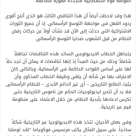
العولمة قوة استقطابية متجددة مقوية مضاعفة.
هذا وقد لاحظت أيضاً أن هذا التناقض الثالث هو الذى أنتج أقوى
ردود الفعل فى مواجهة التوسع الرأسمالى. إذ أن جميع الثورات
الاشتراكية التى حدثت إلى الآن قد نشأت أولاً عن حركات رفض
النظام من قبل الشعوب ضحايا التوسع الرأسمالى.
يتجاهل الخطاب الايديولوجى السائد هذه التناقضات تجاهلاً
شاملاً؛ وذلك من حيث المبدأ إذ إنها تناقضات لا يمكن أن تجد حلاً
لها على أساس القواعد الحاكمة فى الرأسمالية. وبالتالى كان
الاعتراف بها من شأنه أن يلغى وظيفة الخطاب المذكور، وأن
يثبت الطابع التاريخى – أى غير الدائم الأبدى – للنظام الرأسمالى.
فلا بد أن تتحرر ايديولوجيات الحكم من ناموس التاريخية حتى
تكرس ادعاءها بأبدية النظام، من خلال الاعتماد على منظومة
قيم عبر تاريخية.
وفى بعض الأحيان، تتخذ هذه الايديولوجيا عبر التاريخية شكلاً
ساذجاً. على سبيل المثال يكتب فرنسيس فوكوياما “لقد توصلنا