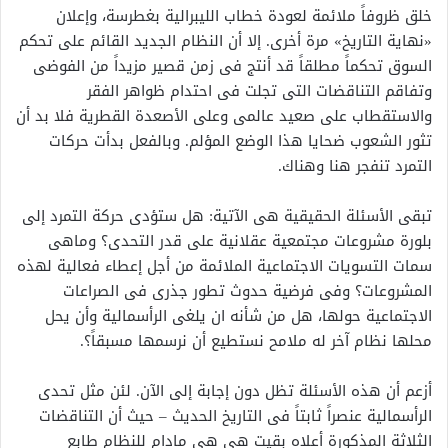
خلق ظروفاً ملائمة لعودة خطاب الليبرالية بغطرسة، وإعلان
«نهاية التاريخ» مرة أخرى. إلا أن النظام الجديد القائم على تحكم
السوق تحكماً مطلقاً قد أنتج فى زمن قصير مزيداً من الفوضى
وتفاقم التناقضات التى تجلت فى احتدام ظواهر الفقر
والاستقطاب على صعيد عالمى وعلى الأصعدة القطرية فلا بد أن
تثور الشعوب ضحايا هذا الوضع المؤلم. وبالفعل بدأت حركات
التمرد تنفجر هنا وهناك.
تبقى الأسئلة الحقيقية هى الآتية: هل ستؤدى حركة التمرد إلى
بلورة مشروعات مجتمعية عقلانية على قدر التحدى؟ وماهى
سمات التسويات الاجتماعية الملائمة من أجل إعطاء فعالية لهذه
المشروعات؟ وفى فرضية حدوث تطور جذرى فى الصراعات
الاجتماعية حولها، هل من شأنه ان يلغى الرأسمالية وأن يحل
محلها نظام آخر له ملامح نستطيع أن نرسمها مسبقاً؟.
أزعم أن هذه الأسئلة تظل دون إجابة إلى الآن. لئن مثل تحدى
الرأسمالية عنصراً ثابتاً فى التاريخ الحديث – حيث أن التناقضات
الثلاثة المذكورة أعلاه بقيت هى هى مادام للنظام طابع