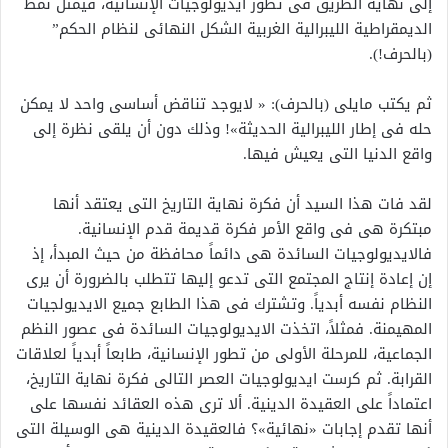
إلى نهاية الطريق فى تطور ايديولوجيات الإنسانية، فيمثل نمط
الديمقراطية الليبرالية الغربية الشكل النهائى لنظام الحكم”
(بالحرف!).
ثم يكتب مايلى (بالحرف): « لايوجد تناقض أساسى واحد لا يمكن
حله فى إطار الليبرالية الحديثة»! وذلك دون أن يلقى نظرة إلى
واقع الدنيا التى يعيش فيها.
لقد فات هذا السيد أن فكرة نهاية التاريخ التى يعتقد أنها
مبتكرة هى فى واقع الأمر فكرة قديمة قدم الإنسانية.
فالايديولوجيات السائدة هى دائماً محافظة من حيث المبدأ، إذ
إن إعادة إنتاج المجتمع التى تدعو إليها تتطلب بالضرورة أن يرى
النظام نفسه أبدياً. وتشترك فى هذا الطابع جميع الايديولجيات
المهيمنة. فمثلاً، اتخذت الايديولوجيات السائدة فى عصور النظم
الجماعية، للمرحلة الأولى من تطور الإنسانية، طابعاً أبدياً لعلاقات
القرابة. ثم كرست ايديولوجيات العصر التالى فكرة نهاية التاريخ،
اعتماداً على العقيدة الدينية. ألا ترى هذه العقائد نفسها على
أنها تقدم إجابات «نهائية»؟ فالعقيدة الدينية هى الوسيلة التى