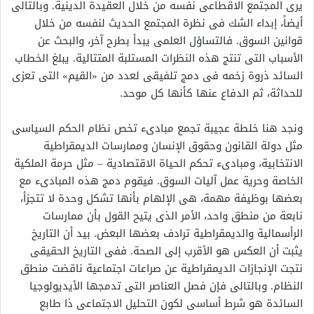
يرى المجتمع الاقطاعى نفسه من خلال العقيدة الدينية. وبالتالى
أيضاً، إبداء الشك فى نظرة المجتمع الحديث لنفسه من خلال
قوانين السوق. فالتساؤل العلمى يبدأ بطرح آخر، والبحث عن
الأسباب التى تنتج هذه النظرات المستلبة المتتالية. يبلغ الخطاب
السائد ذروة زخمه فى دمج تلفيقى لعدد من «القيم» التى تعزى
للحداثة، ثم الدفاع عنها كأنها كل موحد.
ونجد هنا خلطة عجيبة تجمع مبادىء تخص نظام الحكم السياسى
مثل دولة القانون وحقوق الإنسان وممارسات الديمقراطية
الانتخابية، ومبادىء تحكم الحياة الاقتصادية – مثل حرمة الملكية
الخاصة وحرية عمل آليات السوق. فيقوم دمج هذه المبادىء مع
بعضها بوظيفة مهمة، هى الإلهام بأنها تشكل وحدة لا تتجزأ،
نابعة من منطق واحد، الأمر الذى يتيح القول بأن ممارسات
الرأسمالية والديمقراطية ترادف بعضها البعض. بيد أن التاريخ
يثبت أن العكس هو الأقرب إلى الصحة. ففى التاريخ الحقيقى
نتجت الإنجازات الديمقراطية عن صراعات اجتماعية ناقضت منطق
النظام. وبالتالى فإن فصل العناصر التى تدمجها الأيديولوجيا
السائدة هو شرط أساسى لكون التحليل الاجتماعى ذا طابع