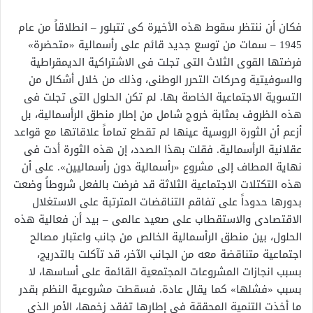
فكان أن ننتظر سقوط هذه الأخيرة كى تتبلور – انطلاقاً من عام
1945 – سمات من توسع جديد قائم على رأسمالية «متحضرة»
فرضتها القوى الثلاث التى تجلت فى الاشتراكية الديمقراطية
والسوفيتية وحركات التحرر الوطنى، وذلك من خلال أشكال من
التسوية الاجتماعية الخاصة بها. لم تكن الحلول التى تجلت فى
هذه الظروف بمثابة خروج شامل من إطار منطق الرأسمالية، بل
أزعم أن الثورة الروسية عينها لم تقطع تماماً علاقاتها مع قواعد
عقلانية الرأسمالية. فقلت بهذا الصدد، إن هذه الثورة أدت فى
نهاية المطاف إلى مشروع «رأسمالية دون رأسماليين». على أن
هذه التكتلات الاجتماعية الثلاثة قد فرضت بالفعل شروطاً وضعت
بدورها حدوداً على تفاقم التناقضات المترتبة على الاستغلال
الاقتصادى والاستقطاب على صعيد عالمى – بيد أن فعالية هذه
الحلول، بين منطق الرأسمالية الخالص من جانب واعتبار مصالح
اجتماعية متناقضة معه من الجانب الآخر، قد تآكلت بالتدريج،
بسبب انجازات المشروعات المجتمعية القائمة على أساسها، لا
بسبب «فشلها» كما يقال عادة. فسقطت مشروعية النظم بقدر
ما أخذت التنمية المحققة فى إطارها تفقد زخمها، الأمر الذى