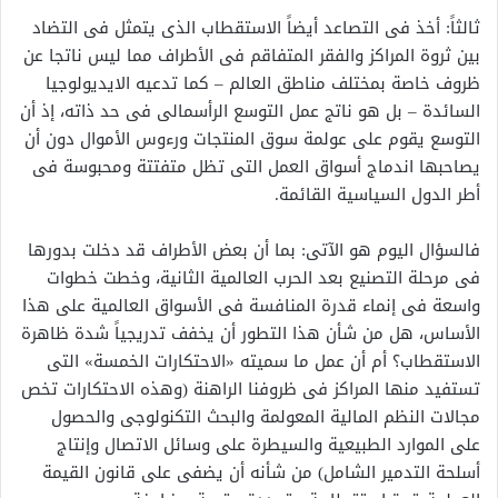
ثالثاً: أخذ فى التصاعد أيضاً الاستقطاب الذى يتمثل فى التضاد
بين ثروة المراكز والفقر المتفاقم فى الأطراف مما ليس ناتجا عن
ظروف خاصة بمختلف مناطق العالم – كما تدعيه الايديولوجيا
السائدة – بل هو ناتج عمل التوسع الرأسمالى فى حد ذاته، إذ أن
التوسع يقوم على عولمة سوق المنتجات ورءوس الأموال دون أن
يصاحبها اندماج أسواق العمل التى تظل متفتتة ومحبوسة فى
أطر الدول السياسية القائمة.
فالسؤال اليوم هو الآتى: بما أن بعض الأطراف قد دخلت بدورها
فى مرحلة التصنيع بعد الحرب العالمية الثانية، وخطت خطوات
واسعة فى إنماء قدرة المنافسة فى الأسواق العالمية على هذا
الأساس، هل من شأن هذا التطور أن يخفف تدريجياً شدة ظاهرة
الاستقطاب؟ أم أن عمل ما سميته «الاحتكارات الخمسة» التى
تستفيد منها المراكز فى ظروفنا الراهنة (وهذه الاحتكارات تخص
مجالات النظم المالية المعولمة والبحث التكنولوجى والحصول
على الموارد الطبيعية والسيطرة على وسائل الاتصال وإنتاج
أسلحة التدمير الشامل) من شأنه أن يضفى على قانون القيمة