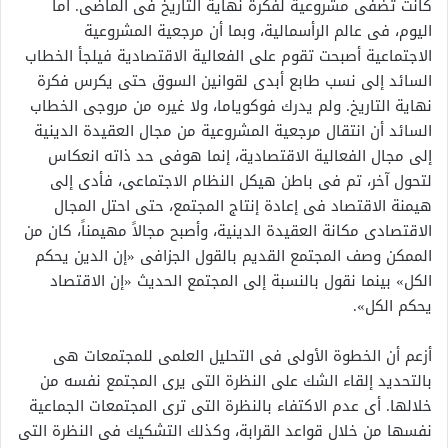
كانت تضفى مشروعية لفكرة نهاية التاريخ فى الماضى. أما
اليوم، فى عالم الرأسمالية، وبما أن مرجعية المشروعية
الاجتماعية أصبحت تقوم على الفعالية الاقتصادية فيلجأ الخطاب
السائد إلى نسب طابع أبدى لقوانين السوق حتى يكرس فكرة
نهاية التاريخ. ولم يدرك فوكوياما، ولا غيره من مروجى الخطاب
السائد أن انتقال مرجعية المشروعية من مجال العقيدة الدينية
إلى مجال الفعالية الاقتصادية، إنما هوفى حد ذاته انعكاس
لتحول آخر، تم فى باطن هيكل النظام الاجتماعى، فأدى إلى
هيمنة الاقتصاد فى إعادة إنتاج المجتمع، حتى احتل المجال
الاقتصادى مكانة العقيدة الدينية، وأصبح مجالاً مهيمناً، كان من
الممكن وصف المجتمع القديم بالقول الجزافى «إن الدين يحكم
الكل» بينما نقول بالنسبة إلى المجتمع الحديث «إن الاقتصاد
يحكم الكل».
أزعم أن الخطوة الأولى فى التحليل العلمى للمجتمعات هى
بالتحديد إلقاء الشك على النظرة التى يرى المجتمع نفسه من
خلالها. أى عدم الاكتفاء بالنظرة التى ترى المجتمعات الجماعية
نفسها من خلال قواعد القرابة، وكذلك التشكيك فى النظرة التى