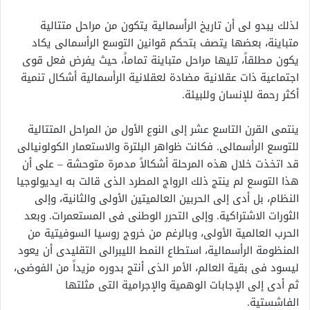
لذلك يبدو لى أن تاريخ الرأسمالية يتكون من مراحل متتالية
متباينة، بعضها يتصف بتحكم قوانين التوسع الرأسمالى يكاد
يكون مطلقاً، تليها مراحل متباينة تماماً، حيث يفرض فعل قوى
اجتماعية ذات عقلانية مضادة لعقلانية الرأسمالية أشكال تنمية
أكثر رحمة للإنسان وللبيئة.
ينتمى القرن التاسع عشر إلى النوع الأول من المراحل المتتالية
للتوسع الرأسمالى. فكانت ظواهر البلترة والاستعمار الكولونيالى
قد اتخذت خلال هذه المرحلة أشكالاً مدمرة متوحشة – على أن
هذا التوسع لم ينتج ذلك الرواج المطرد الذى قالت به ايديولوجيا
النظام، بل أدى إلى الحربين العالميتين الأولى والثانية، وإلى
الثورات الاشتراكية. وإلى التحرر الوطنى فى المستعمرات. وبعد
الحرب العالمية الأولى، وبالرغم من خروج روسيا السوفيتية من
المنظومة الرأسمالية، استطاع النمط الليبرالى التقليدى أن يعود
ليسود فى بقية العالم، الأمر الذى أنتج بدوره مزيداً من الفوضى،
ثم أدى إلى الإجابات الوهمية والإجرامية التى مثلتها
الفاشستية.