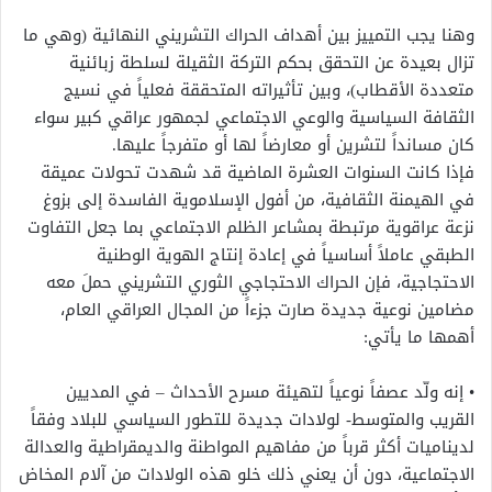
وهنا يجب التمييز بين أهداف الحراك التشريني النهائية (وهي ما
تزال بعيدة عن التحقق بحكم التركة الثقيلة لسلطة زبائنية
متعددة الأقطاب)، وبين تأثيراته المتحققة فعلياً في نسيج
الثقافة السياسية والوعي الاجتماعي لجمهور عراقي كبير سواء
كان مسانداً لتشرين أو معارضاً لها أو متفرجاً عليها.
فإذا كانت السنوات العشرة الماضية قد شهدت تحولات عميقة
في الهيمنة الثقافية، من أفول الإسلاموية الفاسدة إلى بزوغ
نزعة عراقوية مرتبطة بمشاعر الظلم الاجتماعي بما جعل التفاوت
الطبقي عاملاً أساسياً في إعادة إنتاج الهوية الوطنية
الاحتجاجية، فإن الحراك الاحتجاجي الثوري التشريني حملَ معه
مضامين نوعية جديدة صارت جزءاً من المجال العراقي العام،
أهمها ما يأتي:
• إنه ولّد عصفاً نوعياً لتهيئة مسرح الأحداث – في المديين
القريب والمتوسط- لولادات جديدة للتطور السياسي للبلاد وفقاً
لديناميات أكثر قرباً من مفاهيم المواطنة والديمقراطية والعدالة
الاجتماعية، دون أن يعني ذلك خلو هذه الولادات من آلام المخاض