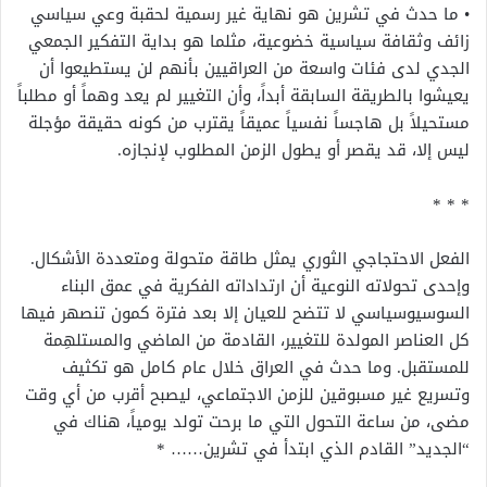
• ما حدث في تشرين هو نهاية غير رسمية لحقبة وعي سياسي
زائف وثقافة سياسية خضوعية، مثلما هو بداية التفكير الجمعي
الجدي لدى فئات واسعة من العراقيين بأنهم لن يستطيعوا أن
يعيشوا بالطريقة السابقة أبداً، وأن التغيير لم يعد وهماً أو مطلباً
مستحيلاً بل هاجساً نفسياً عميقاً يقترب من كونه حقيقة مؤجلة
ليس إلا، قد يقصر أو يطول الزمن المطلوب لإنجازه.
* * *
الفعل الاحتجاجي الثوري يمثل طاقة متحولة ومتعددة الأشكال.
وإحدى تحولاته النوعية أن ارتداداته الفكرية في عمق البناء
السوسيوسياسي لا تتضح للعيان إلا بعد فترة كمون تنصهر فيها
كل العناصر المولدة للتغيير، القادمة من الماضي والمستلهِمة
للمستقبل. وما حدث في العراق خلال عام كامل هو تكثيف
وتسريع غير مسبوقين للزمن الاجتماعي، ليصبح أقرب من أي وقت
مضى، من ساعة التحول التي ما برحت تولد يومياً، هناك في
“الجديد” القادم الذي ابتدأ في تشرين…… *