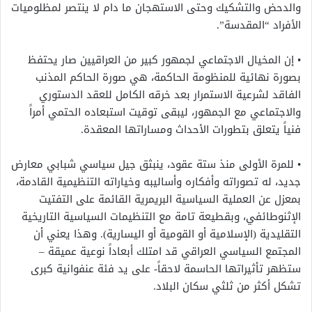
والدحض والتشكيك وحتى الاستهجان ما دام لا ينتصر لمظلوميات
الأفراد “المقدسة”.
• إن المخيال الاجتماعي لجمهور كبير من العراقيين صار يحتفظ
بصورة نهائية للمنظومة الحاكمة، هي صورة الحاكم المذنب
الفاقد لشرعية الاستمرار بعد خرقه الكامل للعقد الدستوري
والاجتماعي مع الجمهور، ليبقى توقيت استبعاده الحتمي أمراً
فنياً يتعلق بتطورات الأحداث ومساراتها المعقدة.
• للمرة الأولى منذ ستة عقود، ينبثق جيل سياسي شبابي معارض
جديد، له تصوراته وأفكاره وأساليبه وخياراته التنظيمية القادمة،
بمعزل عن العملية السياسية البريمرية القائمة على التفتيت
الإثنوطائفي، وبقطيعة تامة مع التنظيمات السياسية التاريخية
التقليدية (الإسلامية أو القومية أو اليسارية). وهذا يعني أن
المجتمع السياسي العراقي قد امتلك أبعاداً نوعية عميقة –
ستظهر تأثيراتها الحاسمة لاحقاً- على يد فئة عنفوانية كبرى
تشكل أكثر من ثلثي سكان البلاد.