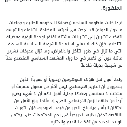
المنظورة.
فإذا كانت منظومة السلطة (بضمنها الحكومة الحالية وجماعات
ما دون الدولة) قد نجحت في ثورتها المضادة الشاملة والشرسة
لتفكيك تشرين إلى تشرينات مشتتة تفتقر لوحدة الرؤية وفضيلة
التنظيم، فإن ذلك لا يعني استعادة الشرعية السياسية للسلطة
التي ما تزال في طور التآكل والانقراض، وما تزال محركات تشرين
ماثلة دون أي تغيير في ما وراء المشهد السياسي المتصدع بحثاً
عن شرعية بديلة قادمة.
ولذا، أقول لكل هؤلاء الموهومين (رغبوياً أو عفوياً) الذين
يتصورون أن التاريخ الاجتماعي ليس أكثر من فصول متفرقة أو
مشتتة لا تستنسل بعضها جدلياً، أقول لهم أن لا شيء يضيع
أبداً من طاقة الزمن الاجتماعي الحي، إذ مثلما يبزغ الأمل من
احتقان اليأس وينسلخ التحرر من قيود العبودية، فإن الثورات
الناقصة تحقن بذارها تدريجياً في رحم المجتمعات حتى يكتمل
الوليد الجديد من تفكك القديم واندثاره.