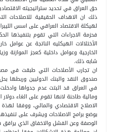
حق العراق في تحديد ستراتيجيته الاقتصادي
ذلك ان الاهداف الحقيقية للاصلاحات ال
لهيكلة الاقتصاد العراقي على اسس الليبرال
فحزمة الاجراءات التي تقوم بتنفيذها ال
الأختلالات الهيكليه الناتجة عن عوامل خا
الخارجية وعوامل داخلية كعجز الموازنة وزي
شابه ذلك.
ان تجارب الأصلاحات التي طبقت في مص
صندوق النقد والبنك الدوليين وربطها بحل 
في العراق قد اثبتت عدم جدواها وادخلت ا
ومالية طاحنة لانها تقوم على الغاء دولار 
الاصلاح الاقتصادي والمالي، ووفقا لهذة
بوضع برامج الاصلاحات ويشرف على تنفيذها
الوصفة وعن الفشل والاخفاق الذي يرافق ه
ان معالجة هذة الاشكالات وفقا لمنظور الا