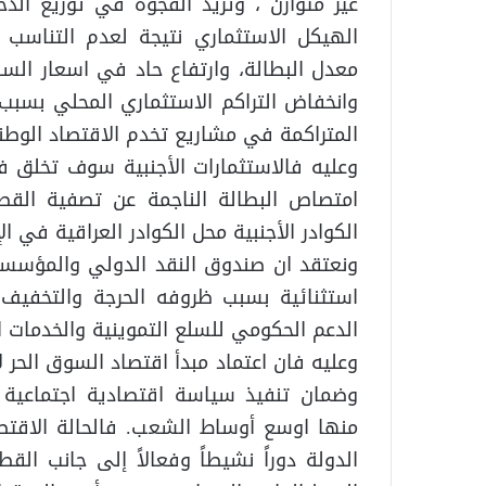
غير متوازن ، وتزيد الفجوة في توزيع الدخ
الهيكل الاستثماري نتيجة لعدم التناسب بي
معدل البطالة، وارتفاع حاد في اسعار السل
وانخفاض التراكم الاستثماري المحلي بسبب ع
المتراكمة في مشاريع تخدم الاقتصاد الو
وعليه فالاستثمارات الأجنبية سوف تخلق 
امتصاص البطالة الناجمة عن تصفية القط
الكوادر الأجنبية محل الكوادر العراقية في الإد
ونعتقد ان صندوق النقد الدولي والمؤسسات 
استثنائية بسبب ظروفه الحرجة والتخفي
الدعم الحكومي للسلع التموينية والخدمات ا
وعليه فان اعتماد مبدأ اقتصاد السوق الحر 
وضمان تنفيذ سياسة اقتصادية اجتماعية 
منها اوسع أوساط الشعب. فالحالة الاقتص
الدولة دوراً نشيطاً وفعالاً إلى جانب ال