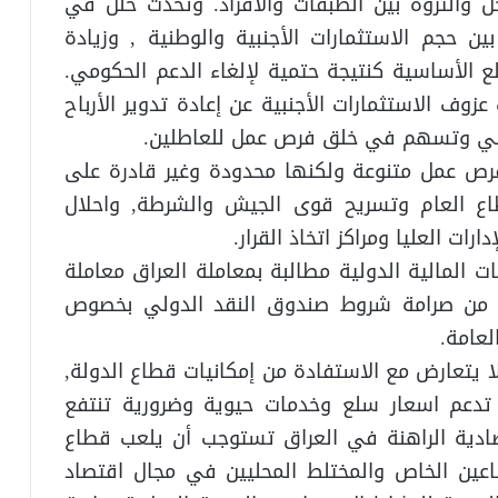
ل والثروة بين الطبقات والأفراد. وتحدث خلل في
ن حجم الاستثمارات الأجنبية والوطنية , وزيادة
ع الأساسية كنتيجة حتمية لإلغاء الدعم الحكومي.
زوف الاستثمارات الأجنبية عن إعادة تدوير الأرباح
طني وتسهم في خلق فرص عمل للعاطلين.
فرص عمل متنوعة ولكنها محدودة وغير قادرة على
اع العام وتسريح قوى الجيش والشرطة, واحلال
ارات العليا ومراكز اتخاذ القرار.
المالية الدولية مطالبة بمعاملة العراق معاملة
ف من صرامة شروط صندوق النقد الدولي بخصوص
لعامة.
لا يتعارض مع الاستفادة من إمكانيات قطاع الدولة,
تدعم اسعار سلع وخدمات حيوية وضرورية تنتفع
ادية الراهنة في العراق تستوجب أن يلعب قطاع
قطاعين الخاص والمختلط المحليين في مجال اقتصاد