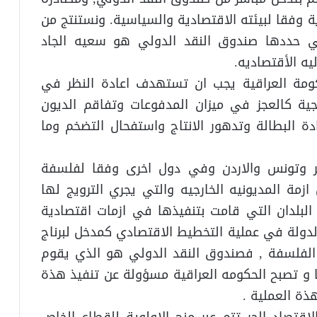
ة وفقا لبيئته الاقتصادية والسياسية. ونستنتج من
تي حددها صندوق النقد الدولي هو سعيه الجاد
يه الأقتصاديه.
حكومة العراقية يجب ان تستهدف اعادة النظر في
رجية كالعجز في ميزان المدفوعات وتفاقم الديون
ادة البطالة وتدهور الانتاج واستفحال التضخم وما
ر وتونس والاردن وفي دول اخرى وفقا لفلسفة
ازمة المديونيه الخارجيه والتي يجري الترويج لها
لبلدان التي قامت بتنفيذها في ازمات اقتصادية
الدولة في عملية التخطيط الاقتصادي كمدخل لبرناج
 الفلسفة , فصندوق النقد الدولي هو الذي يقوم
 و تصبح الحكومه العراقية مسؤولة عن تنفيذ هذة
ذة العملية .
قتصاد الحر تتم عبر منح الاولوية للقطاع الخاص