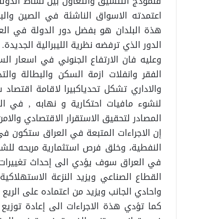
فنموذج التنسيق والتعاون بين نشاط الدولة
اعتمدته الاسواق الناشئة في الصين والبر
هذة البلدان هو بفضل دور الدولة في الع
الدور الذي ترفضه نظرية الليبرالية الجديدة.
وعليه فان الارتفاع الجنوني في اسعار ال
الفقر وانفلات ازمة السكن والبطالة والت
والاداري تشكل تحدياكبيرا لاقامة اقتصاد
لنشوء مافيات احتكارية و نهابه , في ال
المصادر لتحقيق الاستقرار الاقتصادي والامن
إن الاجراءات المتبعة في العراق ستكون في
النفطية، وخلق فرص استثمارية مربحه للشرك
في العراق سوف يؤدي الى إحداث تغييرات
القطاع الصناعي ويزيد النزعة الاستهلاكي
واحادي الجانب ويزيد من اعتماده على الريع 
كما تؤدي هذة الاجراءات الى إعادة توزيع 