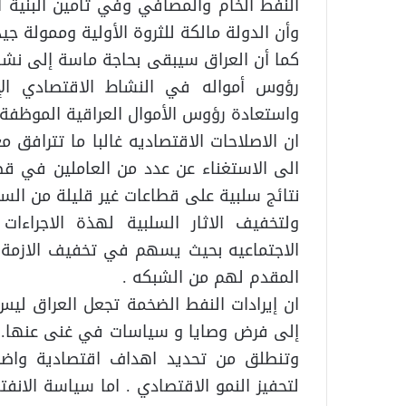
النفط الخام والمصافي وفي تأمين البنية ا
وأن الدولة مالكة للثروة الأولية وممولة ج
كما أن العراق سيبقى بحاجة ماسة إلى نشا
رؤوس أمواله في النشاط الاقتصادي ال
واستعادة رؤوس الأموال العراقية الموظفة حا
ان الاصلاحات الاقتصاديه غالبا ما تترافق
الى الاستغناء عن عدد من العاملين في قط
نتائج سلبية على قطاعات غير قليلة من الس
ولتخفيف الاثار السلبية لهذة الاجراءا
الاجتماعيه بحيث يسهم في تخفيف الازمة ا
المقدم لهم من الشبكه .
ان إيرادات النفط الضخمة تجعل العراق ليس
إلى فرض وصايا و سياسات في غنى عنها. فا
وتنطلق من تحديد اهداف اقتصادية واضح
لتحفيز النمو الاقتصادي . اما سياسة الانفت