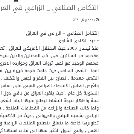
التكامل الصناعي _ الزراعي في العر
نوفمبر 6, 2021
التكامل الصناعي – الزراعي في العراق
• عبد الهادي الشاوي
منذ نيسان 2003 حيث الاحتلال الأمريكي لل
مقصود من السائرين في ركب المحتلين والذين سيطرو
همهم الوحيد هو نهب ثروات العراق وموارده الاخر
افقار الشعب العراقي حيث خلقت فجوة كبيرة بين اقل
الشعب معدمة , تصارع بين الفقر والجهل والتخلف .
ولغرض انعاش الاقتصاد العراقي المبني على اساس ت
السنوية كل عام , حيث ينفرد العراق عن باقي دول ال
سنة واظهار نتيجة النشاط ليطلع عليها ابناء الشعب 
ولما كانت الصناعة والزراعة من القطاعات المنتجة 
الزراعي بشقيه النباتي والحيواني , حيث من الأهمية
تطويرها خاصة ما يتعلق بتصنيع المنتجات الزراعية 
العمل , والتي تحول الكثير منها الى فئات استهلاكي