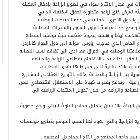
 في مجال الانتاج سواء في تطوير الزراعة بإدخال المكننة
يثة لغرض خلق زراعة متطورة تحقق الاكتفاء الذاتي
ر والدول الاخرى . كما ينبغي دعم المنتجات الوطنية
 ووضع حد لسياسة اغراق السوق بالمنتجات المختلفة
استهدفت ايضا واهملت بصورة منظمة حيث توقفت المصانع
 الخاص الذي هاجرت رؤوس امواله الى دول الجوار كالأردن
عتنا الوطنية في العراق مما ادى الى تفاقم نسب البطالة
 الفقر . لذلك يجب الاهتمام بقطاعي الزراعة والصناعة
صادية والاجتماعية التي في ظلها تؤدي القطاعات
 بين الزراعة والصناعة وذلك بالتوزيع العقلاني للمشاريع
زراعية , وتدفع بقدرات كبيرة على الاستغلال الاقتصادي ضمن
لصناعة والزراعة من خلال تحويل المنتجات الزراعية الى
بين البيئة والانسان وتقليل مخاطر التلوث البيئي ورفع خصوبة
يع الزراعية والتي يعود لها السبب المباشر بتطوير مؤسسات