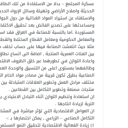
عسكرة المجتمع – بدلا من الاستفادة من تلك الطاقات
الحديثة واصلاح الأراضي وتهيئة وسائل الإرواء الحد
والاستغناء عن استيراد المواد الغذائية من دول الجوا
ومساعدتها على تصدير الفائض بعد تحقيق الاكتفاء
المستوردة .اما بالنسبة للصناعة في العراق فقد 
والمعامل الحكومية ومعامل القطاع المختلط والقطاع
مثلا حيث انتعشت الصناعة فيها على حساب تخلف صنا
بين الفئات العمرية المنتجة , اضافة الى اتساع نطاق
واعادة التوازن في تطورهما عبر خلق الظروف الاقت
وظائفهما بمستوى اعلى من التنسيق والوحدة العضوية
الصناعية بطرق تكون قريبة من مصادر مواد الخام ال
مختلف مراحل العمل وتطوير العلاقات المتبادلة بين ا
منتجات مصنعة وتطوير التكامل بين القطاعين .
ان استعادة وتنظيم التوازن اثناء التبادل الاعتيادي 
التربة لزيادة انتاجها .
ان العوامل الاقتصادية التي تؤثر مباشرة في المشار
التكامل الصناعي – الزراعي , يمكن اختصارها بـ :-
1) زيادة الفعالية الاقتصادية لتحقيق النمو المستمر لسد حاجة المجتمع من انتاج المحاصيل المصنعة .