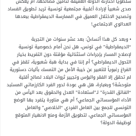
سلطوياً اختارته الدولة العميقة لتأمين مصالحها، أم يعكسُ
صدى شعبياً لإرادة أغلبية مجتمعية تونسية تريد تطويق الفساد
وتصحيح الاختلال العميق في الممارسة الديمقراطية ببعدها
العدالوي الاجتماعي!
• وبعد كل هذا أتساءلُ: بعد عشر سنوات من التجربة
“الديمقراطية” في تونس، هل نحن أمام خصوصية تونسية
لإصلاح المسار بإجراءات استثنائية مؤقتة دون التفريط بخيار
التحول الديمقراطي؟ أم إننا في بداية هبة شعبوية، تقفز في
الفراغ رغبوياً للتعبير عن خيبة الأمل من التمسك بآليات دستورية
لم تحقق إلا الفقر والبؤس وتجيير ثروات البلاد لصالح أقلية
متوحشة؟ وبعبارة، هل هي عودة لدور الفرد الكارزماتي المستبد
“الفائق القدرة” لـ”استعادة” العدل والحقوق بعد اليأس من
الأداء المؤسساتي الجماعي؟ أم هي مناورة يتفرد بها الوضع
التونسي للجمع بين العامل الفردي “الخلاصي” والعامل
المؤسساتي الجماعي، لتطويق الأزمة ومنع الانهيار المتوقع
لوظيفة الدولة؟