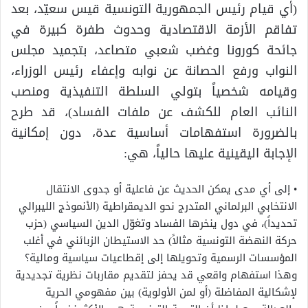
(أي قيام رئيس الجمهورية التونسية قيس سعيّد، بعد
تفاقم الأزمة الاقتصادية وحدوث طفرة كبيرة في
جائحة كورونا وغضب شعبي متصاعد، بتجميد مجلس
النواب ورفع الحصانة عن نوابه وإعفاء رئيس الوزراء،
وقيامه شخصياً بتولي السلطة التنفيذية ومنصب
النائب العام للكشف عن ملفات الفساد)، قد طرح
بالضرورة استفهامات أساسية عدة، دون إمكانية
الإجابة اليقينية عليها حالياً، هي:
• إلى أي مدى يمكن الحديث عن فاعلية أو جدوى الانتقال
الانتخابي البرلماني المتدرج نحو الديمقراطية (الأنموذج الليبرالي
تحديداً)، في دول ينخرها الفساد وتغوّل الدين السياسي (حزب
حركة النهضة التونسية مثالاً) حد الاستيطان الزبائني في أغلب
المؤسسات الرسمية وتحويلها إلى إقطاعيات سياسية ومالية؟
وهذا استفهام واقعي قد يحفز لتقديم مقاربات نظرية تجديدية
لإشكالية المفاضلة (أو لمن الأولوية) بين مفهومي الحرية