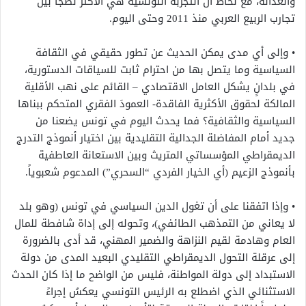
والعدالة، مع لحاظ أن التجربة التونسية هي الأكثر نضجاً بين
تجارب الربيع العربي منذ 2011 وحتى اليوم.
• وإلى أي مدى يمكن الحديث عن تطور حقيقي في الثقافة
السياسية وما يتصل بها من احترام ثابت للسياقات الدستورية،
في بلدانٍ يشكل العامل الاقتصادي – القائم على نهب الأقلية
المالكة لحقوق الأكثرية الفاقدة- العمودَ الفقري المتحكم ببناها
السياسية والثقافية؟ فما يحدث اليوم في تونس يضعنا من
جديد أمام المفاضلة الجدالية التقليدية بين اختيار أنموذج التدرج
الديمقراطي المؤسساتي المتريث وبين الاستعانة العاطفية
بأنموذج الزعيم (أي الخيار الفردي “السحري”) المدعوم شعبوياً.
• وإذا اتفقنا على أن تغول الدين السياسي في تونس (وهو بلد
لا يعاني من التمذهب الطائفي)، وتحوله إلى إداة شافطة للمال
العام وهادمة لقيم النزاهة والضمير المهني، قد أدى بالضرورة
إلى عرقلة التحول الديمقراطي التقليدي البعيد المدى من دولة
الاستبداد إلى دولة المواطنة، فليس من الواضح ما إذا كان الحدث
الاستثنائي الذي اضطلع به الرئيس التونسي يعكسُ إجراءً