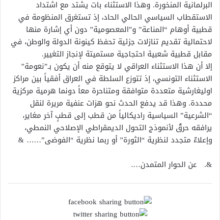
البرلمانية المنخورة. وهذا الاستثناء بات يشتد مع اشتداد
الاستقطاب السياسي الحالي الحاد، إذ تستغرق المنظومة في
قطبية أوهام “المناعة” و”المعصومية” دون أي إشارة منها
لاحتمالية تقديم تنازلات جزئية تحفظ كينونة الدولة والوطن، في
مقابل قطبية شعبية احتجاجية مستميتة لإنجاز التغيير.
إلا أن هذا الاستثناء العراقي لا يتوقع منه أن يكون بـ”نعومة”
الاستثناء التونسي، إذ تتوزع السلطة في العراق أفقياً بين مراكز
اوليغارشية متعددة متوافقة ومتناحرة معاً دونما هرمية مركزية
محددة. وهذا قد يدفع الحدث نحو هزات عنفية مريرة لنقل
“الشرعية” السياسية راديكالياً من قطب إلى قطبٍ آخر مغاير،
يرافقه حرقٌ لأنموذج التحول الديمقراطي الإصلاحي النمطي،
وإعلاءٌ متجدد لنظرية “الثورة” أو ربما نظرية “الفوضى”…… &
&. عن الحوار المتمدن….