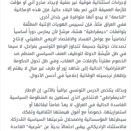
لإجراءات استثنائية فوقية غير عنفية لإيجاد مخرج آني أو مؤقت
للأزمة العميقة التي تمر بها البلاد حالياً، فإن هذه الإمكانية
“الناعمة” لا يبدو أنها متوافرة في بلدان أخرى.
ففي العراق مثلاً، فإن تسييس الهويات الإثنية المغلّفة
بتوافقات “ديمقراطية” هشة، مرشحٌ لأن يمارس دوراً أساسياً
تضامنياً مع عوامل الفساد والاقتصاد الريعي الطفيلي، لإنتاج
تصدعات دولتية جسيمة تتجاوز الوضع التونسي بمراحل، لا سيما
في ظل مَلْيشةِ الدولة لتوظيف العنف السياسي المنظم ضد
الخصوم مقترناً بالإفلات من العقاب، وفي ظل تحول الحكومة
“الافتراضية” الحالية إلى شاهد زور أو طرف غير مبالٍ لا يهتم إلا
بإظهار نرجسيته الوقائية إعلامياً في أحسن الأحوال.
وبذلك يتلخص الدرس التونسي عراقياً بالآتي: إن الإطار
“الديمقراطي” الانتخابي الذي تستعين به المنظومة السياسية
الفاسدة الحالية في العراق، لا يعدّ ضامناً لبقائها أو
استمراريتها، خصوصاً مع أفول هيمنتها الثقافية وتفكك
سيطرتها المؤسساتية واضمحلال شرعيتها السياسية المُدرَكة.
فالاستثناء الراديكالي يبقى احتمالاً بديلاً عن “شرعية” القاعدة