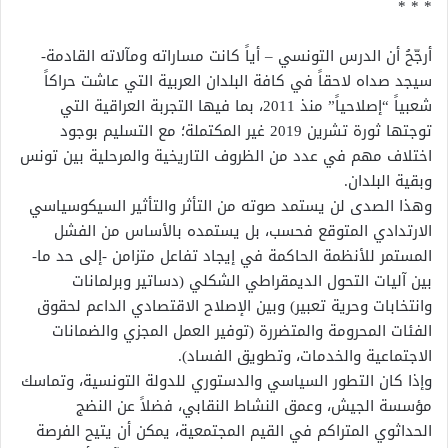
* * *
أرجّحُ أن الدرس التونسي – أياً كانت مساراته ومآلاته القادمة-
سيجد صداه لاحقاً في كافة البلدان العربية التي عاشت حراكاً
شعبياً “إصلاحياً” منذ 2011، بما فيها التجربة العراقية التي
توجتها ثورة تشرين 2019 غير المكتملة؛ مع التسليم بوجود
اختلاف مهم في عدد من الظروف التاريخية والمرحلية بين تونس
وبقية البلدان.
وهذا الصدى لن يستمد صوته من التأثر والتأثير السيكوسياسي
الارتدادي المتوقع فحسب، بل يستمده بالأساس من الفشل
المستمر للأنظمة الحاكمة في إيجاد تفاعل متزامن -إلى حد ما-
بين آليات التحول الديمقراطي الشكلي (دساتير وبرلمانات
وانتخابات وحرية تعبير) وبين الإصلاح الاقتصادي الداعم لحقوق
الفئات المحرومة والمتضررة (توفير العمل المجزي والضمانات
الاجتماعية والخدمات، وتطويق الفساد).
وإذا كان التطور السياسي والدستوري للدولة التونسية، وتماسك
مؤسسة الجيش، وعمق النشاط النقابي، فضلاً عن النضج
الحداثوي المتراكم في القيم المجتمعية، يمكن أن يتيح الفرصة