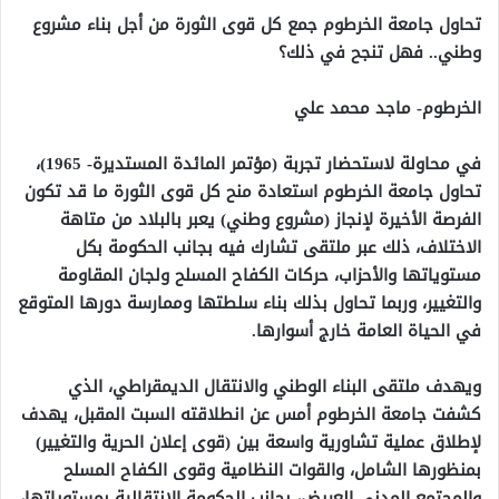
تحاول جامعة الخرطوم جمع كل قوى الثورة من أجل بناء مشروع
وطني.. فهل تنجح في ذلك؟
الخرطوم- ماجد محمد علي
في محاولة لاستحضار تجربة (مؤتمر المائدة المستديرة- 1965)،
تحاول جامعة الخرطوم استعادة منح كل قوى الثورة ما قد تكون
الفرصة الأخيرة لإنجاز (مشروع وطني) يعبر بالبلاد من متاهة
الاختلاف، ذلك عبر ملتقى تشارك فيه بجانب الحكومة بكل
مستوياتها والأحزاب، حركات الكفاح المسلح ولجان المقاومة
والتغيير، وربما تحاول بذلك بناء سلطتها وممارسة دورها المتوقع
في الحياة العامة خارج أسوارها.
ويهدف ملتقى البناء الوطني والانتقال الديمقراطي، الذي
كشفت جامعة الخرطوم أمس عن انطلاقته السبت المقبل، يهدف
لإطلاق عملية تشاورية واسعة بين (قوى إعلان الحرية والتغيير)
بمنظورها الشامل، والقوات النظامية وقوى الكفاح المسلح
والمجتمع المدني العريض، بجانب الحكومة الانتقالية بمستوياتها،