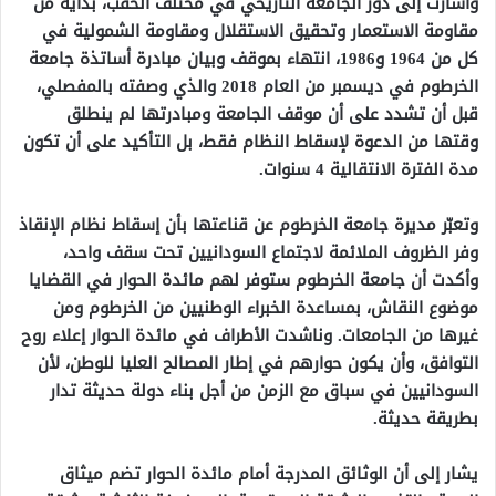
وأشارت إلى دور الجامعة التاريخي في مختلف الحقب، بداية من
مقاومة الاستعمار وتحقيق الاستقلال ومقاومة الشمولية في
كل من 1964 و1986، انتهاء بموقف وبيان مبادرة أساتذة جامعة
الخرطوم في ديسمبر من العام 2018 والذي وصفته بالمفصلي،
قبل أن تشدد على أن موقف الجامعة ومبادرتها لم ينطلق
وقتها من الدعوة لإسقاط النظام فقط، بل التأكيد على أن تكون
مدة الفترة الانتقالية 4 سنوات.
وتعبّر مديرة جامعة الخرطوم عن قناعتها بأن إسقاط نظام الإنقاذ
وفر الظروف الملائمة لاجتماع السودانيين تحت سقف واحد،
وأكدت أن جامعة الخرطوم ستوفر لهم مائدة الحوار في القضايا
موضوع النقاش، بمساعدة الخبراء الوطنيين من الخرطوم ومن
غيرها من الجامعات. وناشدت الأطراف في مائدة الحوار إعلاء روح
التوافق، وأن يكون حوارهم في إطار المصالح العليا للوطن، لأن
السودانيين في سباق مع الزمن من أجل بناء دولة حديثة تدار
بطريقة حديثة.
يشار إلى أن الوثائق المدرجة أمام مائدة الحوار تضم ميثاق