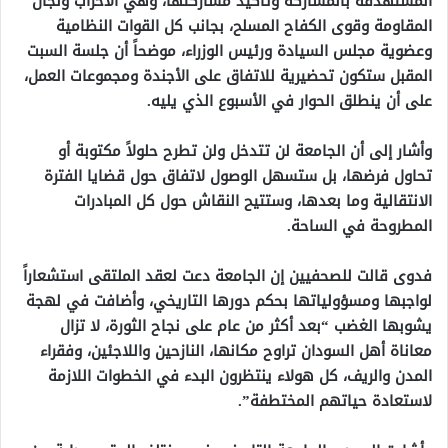
المستهدفة بالمشاركة وتأكيد مشاركتها، وهي الأحزاب ولجان
المقاومة وقوى الكفاح المسلح، بجانب كل القوات النظامية
وعضوية مجلس السيادة ورئيس الوزراء، موضحاً أن جلسة السبت
المقبل ستكون تحضيرية للاتفاق على الأجندة ومجموعات العمل،
على أن ينطلق الحوار في الأسبوع الذي يليه.
وأشار إلى أن الجامعة لن تتدخل ولن تطرح حلولاً مكتوبة أو
تحاول فرضها، بل ستسهل الوصول لاتفاق حول قضايا الفترة
الانتقالية وما بعدها، وستتيح النقاش حول كل المبادرات
المطروحة في الساحة.
فدوى قالت للصحفيين إن الجامعة دعت لعقد الملتقى استشعاراً
لواجبها ومسؤولياتها بحكم دورها التاريخي، وأضافت في لهجة
يشوبها الغضب “بعد أكثر من عام على نجاح الثورة، لا تزال
معاناة أهل السودان تراوح مكانها، النازحين واللاجئين، وفقراء
المدن والريف، كل هولاء ينتظرون البدء في الخطوات اللازمة
لاستعادة حياتهم المختطفة”.