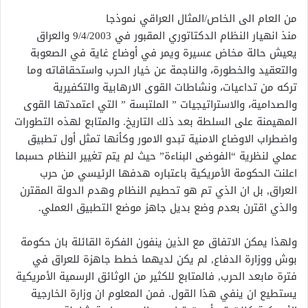
من العام الى الخاص/المثال العراقي نموذجا
منذ انهيار النظام الدكتاتوري المقبور في 9/4/2003 والعراق
يعيش حالة مخاض عسيرة ويمر في أوضاع غاية في الصعوبة
والتعقيد والخطورة، والناجمة عن خيار الحرب واستحقاقاته وما
تركه من تداعيات، ونشاطات القوى الارهابية والتكفيرية
والصدامية، والاستراتيجيات ” الملتبسة ” التي اعتمدتها القوى
المهيمنة على السلطة بعد ذلك التاريخ. والمتابع لهذه التطورات
واضطراب الاوضاع الامنية تبدو الامور وكأنها تمثل أول تطبيق
عملي لنظرية “الفوضى البناءة” حيث لم يتم تغيير النظام حسبما
اعلنت الحكومة الأمريكية باعتباره هدفها الرئيسي من حرب
العراق‏,‏ بل ان الذي تم هو تحطيم النظام وهدم الدولة المقترن
والذي اقترن بعدم وضع بديل جاهز موضع التطبيق العملي‏.‏
ولهذا يمكن الاتفاق مع الذين ينفون الفكرة القائلة بان حكومة
بوش ووزارة الدفاع‏,‏ لم يكن لديهما خطط جاهزة للعراق في
فترة مابعد الحرب‏, فالمتابع‏ للكثير من الوثائق الرسمية الأمريكية
يستطيع ان ينفي هذا القول‏.‏ فمن المعلوم ان وزارة الخارجية