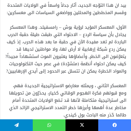
بيد ان هذا التوّجه الجديد، أثار جدلاً واسعاً في الولايات المتحدة
وقسم المخططين والمحللين وواضعي السياسات الى معسكرين:
الأول، المعسكر المؤيد لرؤية بوش – رامسفيلد. وهذا المعسكر
يجادل بأن سياسة الردع – الاحتواء التي طبقت طيلة حقبة الحرب
الباردة لم تعد مفيدة الآن في حقبة ما بعد هذه الحرب. إذ كيف
يمكن ردع شبكة إرهابية لا أرض لها، ولا مواطنين لديها قد
يتعرّضون الى الخطر, وأعضاؤها يعتبرون الموت استشهاداً مجيداً?
كيف يمكن احتواء أنظمة (متشرّدة) في عصر حيث التكنولوجيات
والمواد الخطرة يمكن ان تتسلل عبر الحدود إلى أيدي الإرهابيين?
المعسكر الثاني ، ويمثله معارضو الاستراتيجية الجديدة فهم،
ومع قبولهم فكرة الهجوم الوقائي كخيار، يحذرّون من تحويلها
الى استراتيجية متكاملة لأنها قد تضع الولايات المتحدة أمام
مخاطر عدة أهمها وأبرزها خطر التمدد الاستراتيجي الزائد الذي
طالما حّذر منه الباحث بول كيندي.
يبدو حتى الآن ان الكفة تميل لمصلحة المعسكر الاول. وهذا ليس
فيسبوك
‫X
واتساب
تيلقرام