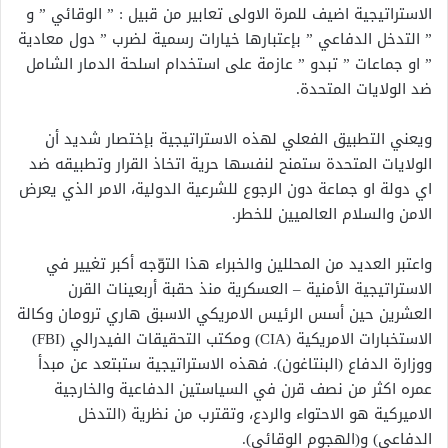
الاستراتيجية اضيف للمرة الاولى تعابير من قبيل : ” الوقائي ” و
” التدخل الدفاعي ” بإعتبارها خيارات رسمية لضرب ” دول معادية
” او جماعات ” تبدو ” عازمة على استخدام اسلحة الدمار الشامل
ضد الولايات المتحدة.
ويعني التطبيق الفعلي لهذه الاستراتيجية بإختصار شديد أن
الولايات المتحدة ستمنح لنفسها حرية اتخاذ القرار وتطبيقه ضد
اي دولة او جماعة دون الرجوع للشرعية الدولية، الامر الذي يعرض
الامن والسلام العالميين للخطر.
واعتبر العديد من المحللين والخبراء هذا التوّجه أكبر تغيير في
الاستراتيجية الأمنية – العسكرية منذ حقبة أربعينات القرن
العشرين حين أسس الرئيس الامريكي الاسبق هاري ترومان وكالة
الاستخبارات الامريكية (CIA) ومكتب التحقيقات الفيدرالي (FBI)
ووزارة الدفاع (البنتاغون). فهذه الاستراتيجية ستبتعد عن مبدأ
عمره اكثر من نصف قرن في السياستين الدفاعية والخارجية
الاميركية هو الاحتواء والردع، وتقترب من نظرية (التدخل
الدفاعي) و(الهجوم الوقائي).