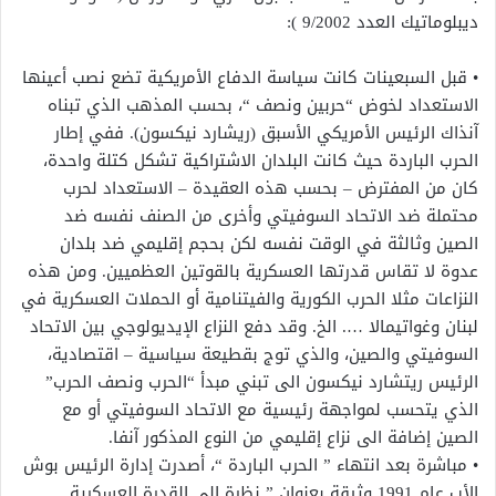
ديبلوماتيك العدد 9/2002 ):
• قبل السبعينات كانت سياسة الدفاع الأمريكية تضع نصب أعينها
الاستعداد لخوض “حربين ونصف “، بحسب المذهب الذي تبناه
آنذاك الرئيس الأمريكي الأسبق (ريشارد نيكسون). ففي إطار
الحرب الباردة حيث كانت البلدان الاشتراكية تشكل كتلة واحدة،
كان من المفترض – بحسب هذه العقيدة – الاستعداد لحرب
محتملة ضد الاتحاد السوفيتي وأخرى من الصنف نفسه ضد
الصين وثالثة في الوقت نفسه لكن بحجم إقليمي ضد بلدان
عدوة لا تقاس قدرتها العسكرية بالقوتين العظميين. ومن هذه
النزاعات مثلا الحرب الكورية والفيتنامية أو الحملات العسكرية في
لبنان وغواتيمالا …. الخ. وقد دفع النزاع الإيديولوجي بين الاتحاد
السوفيتي والصين، والذي توج بقطيعة سياسية – اقتصادية،
الرئيس ريتشارد نيكسون الى تبني مبدأ “الحرب ونصف الحرب”
الذي يتحسب لمواجهة رئيسية مع الاتحاد السوفيتي أو مع
الصين إضافة الى نزاع إقليمي من النوع المذكور آنفا.
• مباشرة بعد انتهاء ” الحرب الباردة “، أصدرت إدارة الرئيس بوش
الأب عام 1991 وثيقة بعنوان ” نظرة الى القدرة العسكرية