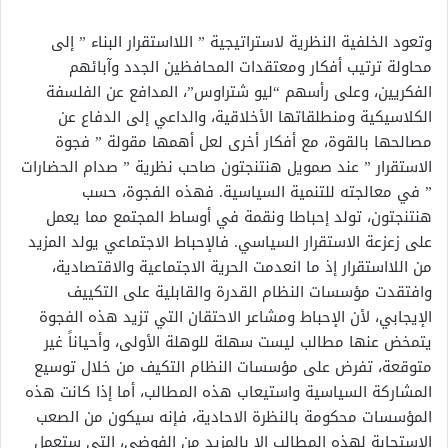
وتعود الخلفية النظرية لاستراتيجية ” اللااستقرار البناء ” إلى
محاولة ترتيب أفكار ومعتقدات المحافظين الجدد وآبائهم
الفكريين، وعلى رأسهم “ليو شتراوس”، المدافع عن الفلسفة
الكلاسيكية ومنطلقاتها الأخلاقية، والداعي إلى الدفاع عن
مصالحها بالقوة، مع أفكار أخرى لعل أهمها مقولة ” فجوة
الاستقرار ” عند صمويل هنتنجتون صاحب نظرية ” صدام الحضارات
” في معالجته للتنمية السياسية. فهذه الفجوة، حسب
هنتنجتون، تولد إحباطا ونقمة في أوساط المجتمع مما يعمل
على زعزعة الاستقرار السياسي. فالإحباط الاجتماعي يولد المزيد
من اللااستقرار إذ ما انعدمت الحرية الاجتماعية والاقتصادية،
وافتقدت مؤسسات النظام القدرة والقابلية على التكييف
الإيجابي، لأن الإحباط ومشاعر الاحتقان التي تزيد هذه الفجوة
يتمخض عنها مطالب ليست سهلة للوهلة الأولى، وأحياناً غير
متوقعة، تفرض على مؤسسات النظام التكيف من خلال توسيع
المشاركة السياسية واستيعاب هذه المطالب، أما إذا كانت هذه
المؤسسات محكومة بالنظرة الاحادية، فإنه سيكون من الصعب
الاستجابة لهذه المطالب إلا بالمزيد من الفوضى، التي ستعمل