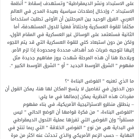
على الاستبداد ونشر الديمقراطية” وتستهدف إسقاط ” أنظمة
الاستبداد “، وإدخال إصلاحات سياسية بعيدة المدى في العالم
العربي. الفرق الوحيد بين المرحلتين أن الأولى تطلبت استخداماً
مكثفاً للقوة العسكرية واحتلالاً فعلياً للدول المستهدفة، أما
الثانية فستعتمد على الوسائل غير العسكرية في المقام الأول،
ولكن من دون استبعاد كلي للقوة العسكرية التي قد يتم اللجوء
إليها لتوجيه ضربات ضد أهداف محددة ومحدودة إذا لزم الأمر.
ويلاحظ هنا أن هذه المرحلة شهدت بروز مفاهيم جديدة مثل
مفهوم ” الشرق الأوسط الجديد ” أو ” الشرق الأوسط الكبير “.
ما الذي تعنيه ” الفوضى البناءة “؟
دون الدخول في تفاصيل لا يتسع المكان لها هنا، يمكن القول أن
مفردات هذه النظرية يمكن إجمالها في ما يلي:
– ينطلق منظرو الاستراتيجية الأمريكية، في بناء مفهوم
“الفوضى البناءة، ” من فكرة قوامها أن الوضع الحالي ” ليس
مستقراً” وإن الفوضى التي تفرزها عملية التحول الديمقراطي
في البداية هي من نوع ” الفوضى الخلاقة ” التي ربما تنتج في
النهاية – حسب الزعم الأمريكي والذي تحدثت عنه اكثر من مرة