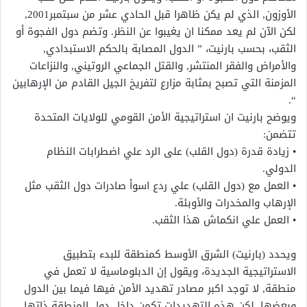
الأوزون‏,‏ الذي لم يكن ظاهرا قبل الحادي عشر من سبتمبر‏2001,‏
لكن الآن لم يعد ممكنا ان يغيبوا عن النظر‏.‏ وتضم دول الفجوة أو
الثقب، بحسب بارنيت، ” الدول المصابة بالحكم الاستبدادي‏,‏
والأمراض والفقر المنتشر‏,‏ والقتل الجماعي الروتيني‏,‏ والنزاعات
المزمنة التي تصبح بمثابة مزارع لتفريخ الجيل القادم من الإرهابين
“‏.‏
ويوضح بارنيت ان استراتيجية الأمن القومي للولايات المتحدة
تتضمن:
• زيادة قدرة (دول القلب) على الرد علي اضطرابات النظام
الدولي.
• العمل مع (دول القلب) علي ردع اسوأ صادرات دول الثقب مثل
الإرهاب والمخدرات والأوبئة.
• العمل علي انكماش هذا الثقب‏.‏
ويحدد (بارنيت) الشرق الأوسط كمنطقة للبدء بتطبيق
الاستراتيجية الجديدة‏،‏ ويقول إن الدبلوماسية لا تعمل في
منطقة‏,‏ لا توجد اكبر مصادر تهديد الأمن فيها فيما بين الدول
وبعضها‏,‏ لكن هذه التهديدات تكمن داخل دول المنطقة ذاتها‏.‏