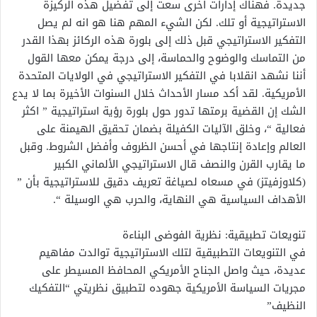
جديدة. فهناك إدارات أخرى سعت إلى تفضيل هذه الركيزة
الاستراتيجية أو تلك. لكن الشيء المهم هنا هو انه لم يصل
التفكير الاستراتيجي قبل ذلك إلى بلورة هذه الركائز بهذا القدر
من التماسك والوضوح والحماسة، إلى درجة يمكن معها القول
أننا نشهد انقلابا في التفكير الاستراتيجي في الولايات المتحدة
الأمريكية. لقد أكد مسار الأحداث خلال السنوات الأخيرة بما لا يدع
الشك إن القضية برمتها تدور حول بلورة رؤية استراتيجية ” اكثر
فعالية “، وخلق الآليات الكفيلة بضمان تحقيق الهيمنة على
العالم وإعادة إنتاجها في أحسن الظروف وأفضل الشروط. وقبل
ما يقارب القرن والنصف قال الاستراتيجي الألماني الكبير
(كلاوزفيتز) في مسعاه لصياغة تعريف دقيق للاستراتيجية بأن ”
الأهداف السياسية هي النهاية، والحرب هي الوسيلة “.
تنويعات تطبيقية: نظرية الفوضى البناءة
في التنويعات التطبيقية لتلك الاستراتيجية توالدت مفاهيم
عديدة، حيث واصل الجناح الأمريكي المحافظ المسيطر على
مجريات السياسة الأمريكية جهوده لتطبيق نظريتي “التفكيك
النظيف”