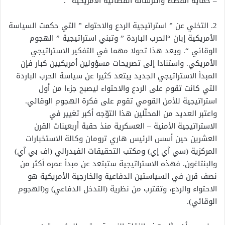
– حماية الفضاء والترسانة الفضائية الأمريكية “.
2. التخلي عن ” استراتيجية الردع والاحتواء ” التي حكمت السياسة
الأمريكية إبان “الحرب الباردة ” وتبني استراتيجية ” الهجوم
الوقائي “. ويعد هذا تحولا مهما في التفكير الاستراتيجي
الأمريكي. واستنادا إلى تصريحات مسؤولين أمريكيين كبار فإن
المبدأ الاستراتيجي الجديد يبتعد كثيرا عن سياسة الحرب الباردة
التي كانت تقوم على الردع والاحتواء ليصبح جزءا من أول
استراتيجية للأمن القومي تقوم على فكرة الهجوم الوقائي.
واعتبر العديد من المحلّلين هذا التوّجه أكبر تغيير في
الاستراتيجية الأمنية – العسكرية منذ حقبة أربعينات القرن
العشرين حين أسس الرئيس هاري ترومان وكالة الاستخبارات
المركزية (سي آي إي) ومكتب التحقيقات الفيدرالي (اف بي آي)
والبنتاغون. فهذه الاستراتيجية ستبتعد عن مبدأ عمره أكثر من
نصف قرن في السياستين الدفاعية والخارجية الأمريكية هو
الاحتواء والردع، وتقترب من نظرية (التدخل الدفاعي) و(الهجوم
الوقائي).