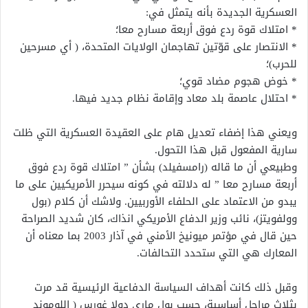
العسكرية الجديدة بأنه يتمثل في:
* امتلاك قوة ردع فوق أربعة مسارح معا؛
* الانتصار على قوّتين تهاجمان الولايات المتحدة، ( أي مسرحين
للحرب)؛
* خوض هجوم مضاد قوي؛
* احتلال عاصمة بلد معاد وإقامة نظام جديد فيها.
ويعني هذا إضفاء تعديل هام على العقيدة العسكرية التي ظلت
سارية المفعول قبل هذا التحول.
وطبيعي أن ما قاله (رامسفيلد) بشأن ” امتلاك قوة ردع فوق
أربعة مسارح معا ” له دلالته في كونه سيحرر الأمريكيين على ما
يبدو من الاعتماد على الحلفاء الأوربيين. ولاشك أن كلام (بول
وولفويتز)، نائب وزير الدفاع الأمريكي انذاك، كان شديد الصراحة
حين قال في مؤتمر ميونيخ الأمني في آذار 2003 بما معناه أن
المعارك هي التي ستحدد التحالفات.
وقبل ذلك كانت أهداف السياسة الدفاعية الرئيسية قد مرت
بثلاث مراحل أساسية، حسب بول ماري دولا غورس ( اللوموند