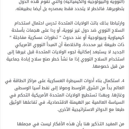
(النووية والبيولوجية والكيميائية) والتي تقوم هذه الدول
بتطويرها. فالخطر لا يتحدد فقط بمصدره بل أيضا بطبيعته.
وارتباطا بذلك باتت الولايات المتحدة تدرس احتمال استخدام
السلاح النووي ضد دول غير نووية، أو ردا على هجمات بأسلحة
كيمياوية وبيولوجية أو عند حدوث ” تطورات عسكرية مفاجئة ”
ذات طبيعة غير محددة. والخلاصة أن المبدأ النووي الأمريكي
الجديد لا يستبعد إمكانية لجوء الولايات المتحدة قبل غيرها إلى
استخدام السلاح النووي إذا ما نشأ خطر صنع سلاح إبادة جماعية
من قبل خصومها.
4. استكمال بناء أدوات السيطرة العسكرية على مراكز الطاقة في
العالم بدأً من الشرق الأوسط وصولا إلى نفط آسيا الوسطى
وغازها. وبهذا تستطيع الولايات المتحدة الأمريكية التحكم في
السياسة العالمية عبر الهيمنة الاقتصادية، في تفاعلها الوثيق
طبعا مع الدوائر الاستراتيجية الأخرى.
من المفيد التذكير هنا بأن هذه الأفكار ليست في مجملها