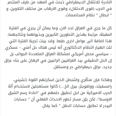
النادرة للانتقال الديمقراطي ذبحت في المهد من طرف المنتصر
في الحرب (قوى الاحتلال)، وقوى الارهاب من مختلف التلاوين، و
” ابطال ” نظام المحاصصات.
كل ما جري في العراق لحد الان، وما يمكن أن يجري في الفترة
المقبلة، مرتبط بهذين التطورين الكبيرين وبذيولهما ونتائجهما،
هذا اضافة الى عوامل اخرى طبعا. وقد بينت تجربة الفترة التي
تلت انهيار النظام الدكتاتوري أنه ليس هناك حل أمني – عسكري
– سياسي محض أمريكي لمشكلة العراق المتعددة الجوانب بل
إن الحل الحقيقي بيد العراقيين الراغبين في الرهان على بناء عراق
جديد، عراق ديمقراطي حر ومستقل.
وهكذا فإن منظّري واشنطن الذين اسكرتهم القوة (تشيني،
رامسفيلد، وولفويتز، بيرل الخ…) كانوا مستعجلين لاستخدام آلة
الحرب الاميركية من اجل تحقيق حلمهم في “اعادة رسم الشرق
الاوسط”، لكن بيّن مسار تطور الاحداث الفعلي أن ” حسابات
البيدر لا تطابق حسابات الحقل ” كما يقال.