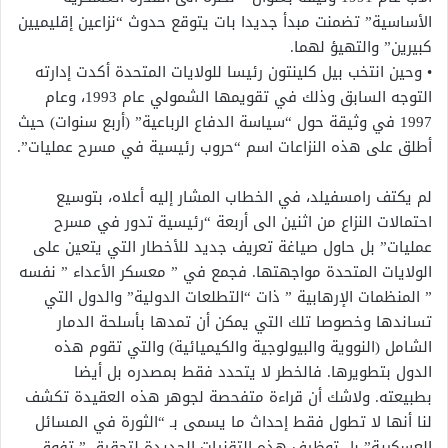
الأساسية” تضمنت مبدأ جديدا بات يتوقع حدوث “نزاعين إقليميين
كبيرين” والتهيؤ لهما.
• وحين انتخب بيل كلينتون رئيسا للولايات المتحدة أكدت إدارته
التوجه السابق وذلك في تقويمها الشمولي عام 1993، وعام
1997 في وثيقة حول “سياسة الدفاع الرباعية” (أربع سنوات) حيث
أطلق على هذه النزاعات اسم “حروب رئيسية في مسرح عمليات”.
لم يكتف رامسفيلد، في الخطاب المشار إليه أعلاه، بتوسيع
احتمالات النزاع من اثنين الى أربعة “رئيسية تدور في مسرح
عمليات” بل حاول صياغة تعريف جديد للأخطار التي يتعين على
الولايات المتحدة مواجهتها. فجمع في ” معسكر الأعداء ” نفسه
” المنظمات الإرهابية ” ذات “التطلعات الدولية” والدول التي
تساندها وخصوصا تلك التي يمكن أن تمدها بأسلحة الدمار
الشامل (النووية والبيولوجية والكيميائية) والتي تقوم هذه
الدول بتطويرها. فالخطر لا يتحدد فقط بمصدره بل أيضا
بطبيعته. ولاشك أن قراءة متفحصة لجوهر هذه العقيدة تكشف
لنا أنها لا تطول فقط إحداث ما يسمى بـ “الثورة في المسائل
العسكرية” بل توظيف هذه التقنيات الجديدة لتحقيق ” تفوق