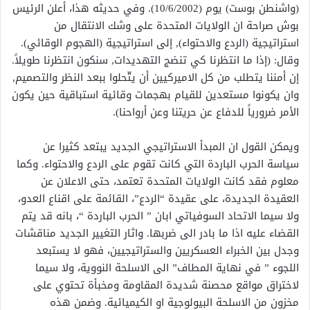
(واشنطن بوست) يوم (10/6/2002). وفي حديثه هذا، أعلن الرئيس
بوش صراحة ان الولايات المتحدة على وشك الانتقال من
استراتيجية (الردع والاحتواء), إلى استراتيجية (الهجوم الوقائي).
وقال: (إذا ما انتظرنا كي تنضج التهديدات, سنكون انتظرنا طويلاً.
إن أمننا يتطلب من كل الاميركيين أن يتّحلوا ببعد النظر والتصميم,
وان يكونوا مستعدين للقيام بهجمات وقائية استباقية حين يكون
الأمر ضرورياً للدفاع عن حريتنا وعن أرواحنا).
ويمكن القول ان المبدأ الاستراتيجي الجديد يبتعد كثيرا عن
سياسة الحرب الباردة التي كانت تقوم على الردع والاحتواء. وكما
معلوم فقد كانت الولايات المتحدة تعتمد، حتى الاعلان عن
العقيدة الجديدة، على عقيدة “الردع”، القائمة على اقناع العدو،
ولا سيما الاتحاد السوفياتي ابان ” الحرب الباردة “، بانه قد يتم
القضاء عليه اذا ما بادر الى ضربها. واثار التغيير الجديد مناقشات
وجدل بين الخبراء العسكريين والستراتيجيين، فهو لا يستبعد
اللجوء ” في نهاية المطاف” الى الاسلحة النووية، ولا سيما
لاختراق مواقع محصنة شديدة المقاومة ومخبأة تحتوي على
مخزون من الاسلحة البيولوجية او الكيميائية. وضمن هذه