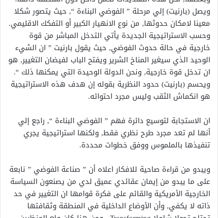
ويصل (بارنيت) إلي مرحلة ” الفوضي البناءة “‏,‏‏ حيث يتصور شكلا
معينا لامكان حدوثها‏,‏ من نوع الانهيار الكبير أو التفكك الاقليمي‏.‏
وحسب الاستراتيجية الجديدة يأتي التدخل المباشر من قوة
خارجية في حالة حدوث الفوضي‏,‏ حيث يقول بارنيت ” ان الشيء
الوحيد الذي سيغير المناخ الشرير ويفتح الباب لفيضان التغيير‏,‏ هو
ان تدخل قوة خارجية‏,‏ ونحن الدولة الوحيدة التي يمكنها ذلك “.‏
ويحسم (بارنيت) حدود النظرية بقوله إن هدف هذه الاستراتيجية
هو انكماش الثقب وليس مجرد احتوائه‏.‏
ان الاستجابة لتوسيع دائرة فهم ” الفوضي البناءة‏ “,‏ راجع إلي
أنها لم تعد مجرد طرح نظري فقط‏,‏ ولكنها استراتيجية يجري
تنفيذها‏ بالملموس ووفق خطوات محددة.‏
ويبدو من قراءة صاحية للافكار اعلاه أن ” صناعة الفوضي ” نابعة
على ما يبدو من إيمان عقائدي عميق لدي من يصنعون السياسة
الخارجية الأمريكية والقائم على فكرة قوامها ان التغيير في حد
ذاته لا يكفي‏,‏ وأن الأوضاع الداخلية في المنطقة وثقافتها