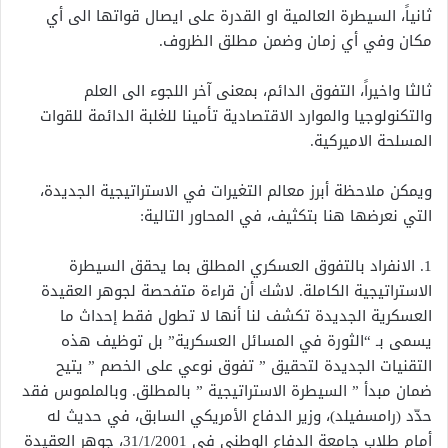
ثانياً، السيطرة العالمية او القدرة على ايصال قواتها الى أي
مكان وفي أي زمان وضمن مطلق الظروف.
ثالثا واخيراً، التفوق الدائم، بمعنى آخر اللجوء الى العلم
والتكنولوجيا والموارد الاقتصادية تأمينا للغلبة الدائمة للقوات
المسلحة الاميركية.
ويمكن ملاحظة أبرز معالم التغيرات في الاستراتيجية الجديدة،
التي نعرضها هنا بتكثيف، في المحاور التالية:
1. الانفراد بالتفوق العسكري المطلق بما يحقق السيطرة
الاستراتيجية الكاملة. لاشك أن قراءة متفحصة لجوهر العقيدة
العسكرية الجديدة تكشف لنا أنها لا تطول فقط إحداث ما
يسمى بـ “الثورة في المسائل العسكرية” بل توظيف هذه
التقنيات الجديدة لتحقيق ” تفوق نوعي على الخصم ” يتيح
ضمان مبدأ ” السيطرة الاستراتيجية ” بالمطلق. وبالملموس فقد
حدّد (رامسفيلد)، وزير الدفاع الأمريكي السابق، في حديث له
أمام طلاب جامعة الدفاع الوطني في 31/1/2001، جوهر العقيدة