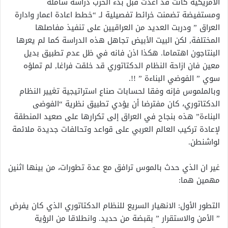
الأمريكية كانت قد أعدت قبل بدء الحرب دراسة شاملة
ومستفيضة تضمنت خرائط تفصيلية لـ “خطط اعادة اعمار وادارة
العراق ” ودربت العديد من العراقيين على تنفيذ مفاصلها
المختلفة‏,‏ لكن البيت الأبيض تجاهل هذه الدراسة كما لم يعرها
البنتاجون اهتماما‏.‏ هكذا اذن فانه في ظل عدم تطبيق بديل
معين فان ازاحة النظام الدكتاتوري قد خلقت فراغا‏,‏ لم تملؤه
سوي ” الفوضي البناءة ” !!‏.‏
وبالملموس فإنه وفقا لحسابات صناع استراتيجية تغيير النظام
الدكتاتوري، كان مفترضا أن يؤدي تطبيق نظرية “الفوضى
البناءة” هذه بنجاح في العراق إلى تكرارها على صعيد المنطقة
لإعادة تركيب العالم العربي على قواعد وتحالفات جديدة ملائمة
لواشنطن.
غير ان الذي حدث بالموس ترافق مع عدة تطورات، من بينها اثنين
مهمين هما:
التطور الأول: الانهيار السريع للنظام الدكتاتوري الذي كان يفرض
” الأمن والاستقرار ” بقبضة من حديد. وانطلاقا من الرؤية