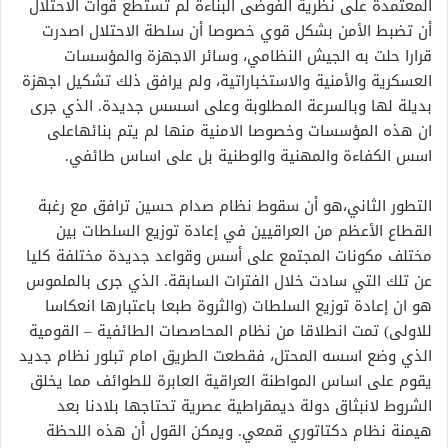
المعتمدة على نظرية الفوضى البناءة لم تستطع قوات الاحتلال
أن تضبط الأمن بشكل قوي خصوصا أن سلطة الاحتلال اصدرت
قرارا حلت به الجيش النظامي، وسائر الاجهزة والمؤسسات
العسكرية والأمنية والاستخباراتية، ولم يرافق ذلك تشكيل اجهزة
بديلة لها وبالسرعة المطلوبة وعلى اسسس جديدة. الذي جرى
ان هذه المؤسسات وخصوصا الامنية منها لم يتم بنائهاعلى
اسس الكفاءة والمهنية والوطنية بل على اساس طائفي.
التطور الثاني،هو أن سقوط نظام صدام حسين ترافق مع رغبة
القطاع الأعظم من العراقيين في إعادة توزيع السلطات بين
مختلف مكونات المجتمع على أسس وقواعد جديدة مختلفة كليا
عن تلك التي سادت خلال الفترات السابقة. الذي جرى بالملموس
هو ان إعادة توزيع السلطات (والثروة طبعا باعتبارها انعكاسا
للاولى) تمت انطلاقا من نظام المحاصصات الطائفية – القومية
الذي وضع اسسه المحتل، فقطعت الطريق امام تبلور نظام جديد
يقوم على اساس المواطنة العراقية العابرة للطوائف مما يخلق
الشروط لانبثاق دولة ديمقراطية عصرية تحتاجها بلادنا بعد
هيمنة نظام دكتاتوري قمعي. ويمكن القول أن هذه اللحظة