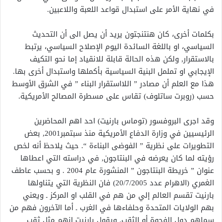
في نهاية الأمر على استبدال قواعد اللعبة واللاعبين.
بكلمات أخرى، كان هنتنجتون يريد أن يصل الى أن التحديث
السياسي، او باللغة السائدة اليوم الإصلاح السياسي، يرتبط
بالاستقرار, ولكن هذه الحالة قابلة للانقياد إما نحو التكيف
الإيجابي او تململ البنية السياسية بأكملها واستبدال أخرى بها.
هذا مع العلم أن مصادر ” اللااستقرار البناء ” في الشرق الأوسط
حسب (روبرت ساتلوف) تقاس على مسطرة المصالح الأمريكية.
وقد اجرى البروفسور (توماس بارنيت) احد اهم المحاضرين
الرئيسيين في وزارة الدفاع الأمريكية منذ سبتمبر‏2001,‏ بعض
التطويرات على نظرية ” الفوضى البناءة “. حيث يلاحظ أنه لخص
رؤيته لما كان يعرضه في البنتاجون‏,‏ في دراسته التي اعطاها
عنوان ” خريطة البنتاجون ” المنشورة عام ‏2004 ‏.‏ و بحسب عاطف
الغمري (الاهرام عدد 20/7/2005) فان النظرية التي يتناولها
بارنيت تقسم العالم إلي من هم في القلب او المركز ـ ويعني
بهم الولايات المتحدة وحلفاءها في الغرب ـ أما الآخرون فهم من
سماهم دول الفجوة أو الثقب‏.‏ ويقول بارنيت انهم مثل ثقب