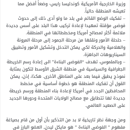
وزيرة الخارجية الأمريكية كوندليسا رايس- وضعاً أفضل مما
تعيشه المنطقة حالياً.
– تفكيك الوضع القائم في بلد ما ولو أدى ذلك إلى حدوث
فوضى مؤقتة تمهيدا لإعادة تركيب هذا البلد على أسس جديدة
ملائمة أكثر لمصالح أمريكا ومخططاتها في المنطقة.
– حلحلة الأمور ونقلها من مرحلة الجمود إلى مرحلة المرونة
والهلامية والحركة لكي يمكن التدخل وتشكيل الأمور وتطبيق
السيناريوهات الجاهزة.
– وبالملموس، تهدف “الفوضى البناءة” الى إعادة رسم الخريطة
الجغرافية والسياسية في منطقة الشرق الأوسط لتكون بمثابة
نموذج يطبق فيما بعد على المناطق الأخرى. هكذا، إذن، يمكن
القول أن تفكيك المنطقة هو خطوة أساسية في مخطط
المحافظين الجدد في أمريكا لإعادة بناء المنطقة ورسم خريطة
جديدة لها تتطابق مع مصالح الولايات المتحدة ودورها الجديد
على الصعيد العالمي.
ومن وجهة نظر تاريخية لا بد من التذكير بأن أول من قام بصياغة
مفهوم ” الفوضى البناءة ” هو مايكل ليدن‏,‏ العضو البارز في