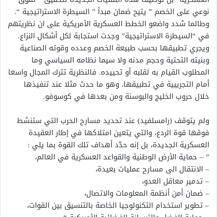
نوعي على الخصم ” يتيح ضمان مبدأ ” السيطرة الاستراتيجية “.
وطالما شدد واضعو الخطط العسكرية الأمريكية على ان نظريتهم
في “السيطرة الاستراتيجية” وجدت استجابة لكل أشكال النزاع.
ويجري تطبيقها بحسب طبيعة الخصم وعدده وقوته الصناعية
وبنيته التحتية وحجم مدنه ولا سيما نظامه السياسي وما
المطلوب القيام به لقلبه أو تحييده. فالنظرية تترك المجال واسعا
أمام التجريبية في تطبيقها. وهو ما حدث مثلا عند تنفيذها
خلال حروب الخليج والبوسنة ومن بعدها في كوسوفو.
ولم يتوقف (رامسلفيد) عند تحديد مسارح الحرب التي ستنشط
فوقها قوة الردع، والتي يتعين امتلاكها في إطار العقيدة
العسكرية الجديدة، بل إنه حدّد أهداف تلك القوة بما يلي :
” – حماية الأرض الوطنية والقواعد العسكرية في العالم،
– الانتقال الى مسارح عمليات بعيدة،
– تدمير معاقل العدو،
– ضمان أمن أنظمة المعلومات والاتصال،
– تطوير استخدام التكنولوجيا الخاصة بالتنسيق بين القوات،