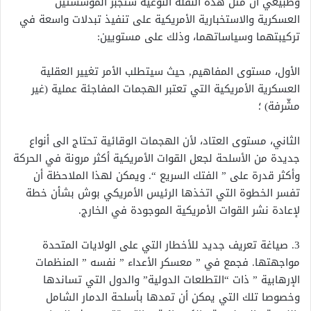
وطبيعي أن مثل هذه النقلة النوعية ستجبر المؤسستين
العسكرية والاستخبارية الأمريكية على تنفيذ تبدلات واسعة في
تركيبتهما وسياساتهما، وذلك على مستويين:
الأول، مستوى المفاهيم, حيث سيتطلب الأمر تغيير العقلية
العسكرية الأمريكية التي تعتبر الهجمات المفاجئة عملية (غير
مشّرفة) ؛
الثاني، مستوى العتاد، لأن الهجمات الوقائية تحتاج الى أنواع
جديدة من الأسلحة لجعل القوات الأمريكية أكثر مرونة في الحركة
وأكثر قدرة على ” الفتك السريع “. ويمكن لهذا الملاحظة أن
تفسر الخطوة التي اتخذها الرئيس الأمريكي بوش بشأن خطة
لإعادة نشر القوات الأمريكية الموجودة في الخارج.
3. صياغة تعريف جديد للأخطار التي على الولايات المتحدة
مواجهتها. فجمع في ” معسكر الأعداء ” نفسه ” المنظمات
الإرهابية ” ذات “التطلعات الدولية” والدول التي تساندها
وخصوصا تلك التي يمكن أن تمدها بأسلحة الدمار الشامل