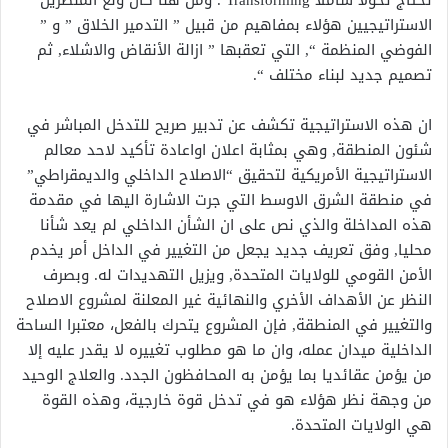
تحتاج تحولا شاملا ‏Transforming‏ ‏.‏ ومن هنا كان ولع المنظرين
الاستراتيجيين هؤلاء بمفاهيم من قبيل ” التدمير الخلاق ” و ”
الفوضي المنظمة “‏,‏ التي تعقبها ” ازالة الأنقاض والاشلاء‏,‏ ثم
تصميم جديد لبناء مختلف “‏.‏
ان هذه الاستراتيجية تكشف عن تدبير صريح للتدخل المباشر في
شئون المنطقة‏,‏ وهي بمثابة اعلان اواعادة تأكيد لاحد معالم
الاستراتيجية الأمريكية لتحقيق “الاصلاح الداخلي والديمقراطي”
في منطقة الشرق الاوسط التي جرت الاشارة اليها في مقدمة
هذه المداخلة والذي نص على ان الشأن الداخلي لم يعد شأنا
محليا‏,‏ وفق تعريف جديد يجعل من التغيير في الداخل أمر يخدم
الأمن القومي للولايات المتحدة, ‏ويزيل التهديدات له. وبصرف
النظر عن الأهداف الأخري والنهائية غير المعلنة لمشروع الاصلاح
والتغيير في المنطقة, فإن المشروع يتحرك بالفعل، معتبرا الساحة
الداخلية ميدان عمله، وان ما هو مطلوب تغييره لا يقدر عليه إلا
من يؤمن عقائديا بما يؤمن به المحافظون الجدد‏‏.‏ والعلاج الوحيد
من وجهة نظر هؤلاء هو في تدخل قوة خارجية‏، وهذه القوة
هي الولايات المتحدة.