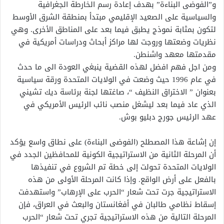
و”الفوضى البناءة” بهدف إعادة رسم الخارطة الجغرافية
والسياسية على الصعيد الإقليمي مبتدأ بمنطقة الشرق الأوسط
لتكون بمثابة نموذج يطبق فيما بعد على المناطق الأخرى. وهي
نظريات وضعتها وروجت لها مراكز أبحاث ودراسات أمريكية في
مقدمتها معهد واشنطن.
ومن اجل فهم افضل لهذه القضية ينبغي العودة الى ما حدث
في عام 1996 حيث وضعت في الولايات المتحدة ورقة سياسية
بعنوان ” الاختراق النظيف “، صاغتها لجنة برئاسة ديك تشيني
الذي عاد فيما بعد ليشغل منصب نائب الرئيس الأمريكي في
عهد الرئيس جورج دبليو بوش.
إن إشاعة هذا المصطلح (الفوضى البناءة) على نطاق واسع يؤكد
أن المرحلة الثانية من الاستراتيجية الكونية للمحافظين الجدد في
الولايات المتحدة تحولت إلى خطة تم الشروع في تنفيذها
بالفعل على أرض الواقع. وإذا كانت المرحلة الأولى من هذه
الاستراتيجية جرت تحت شعار “الحرب على الإرهاب” واستهدفت
إسقاط نظامي طالبان في أفغانستان والبعث في العراق، فإن
المرحلة التالية من هذه الاستراتيجية تجري تحت شعار “الحرب