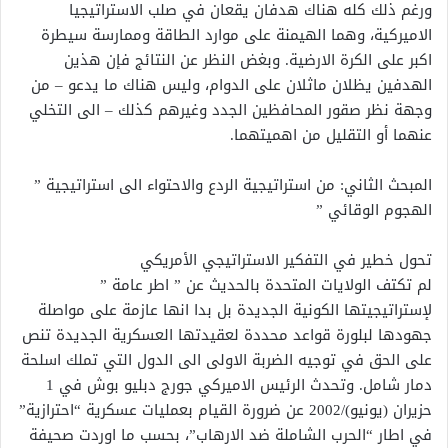
ورغم ذلك كله هناك هدفان يقعان في صلب الاستراتيجيا
الاميركية، وهما الهيمنة على موارد الطاقة وممارسة سيطرة
اكبر على الكرة الارضية. وبغض النظر عن النتائج فإن هذين
الهدفين يظلان ماثلان على الدوام، وليس هناك ما يدعو – من
وجهة نظر صقور المحافظين الجدد وغيرهم كذلك – الى التخلي
عنهما أو التقليل من اهميتهما.
المبحث الثاني: من استراتيجية الردع والاحتواء الى استراتيجية ”
الهجوم الوقائي ”
تحول خطير في التفكير الاستراتيجي الأمريكي
لم تكتف الولايات المتحدة بالحديث عن ” اطر عامة ”
لإستراتيجيتها الكونية الجديدة بل بدا انها عازمة على مواصلة
جهودها لبلورة قواعد محددة لعقيدتها العسكرية الجديدة تنص
على الحق في توجيه الضربة الاولى الى الدول التي تملك اسلحة
دمار شامل. وتحدث الرئيس الاميركي جورج دبليو بوش في 1
حزيران (يونيو)/2002 عن ضرورة القيام بعمليات عسكرية “احترازية”
في اطار “الحرب الشاملة ضد الارهاب”، بحسب ما اوردت صحيفة