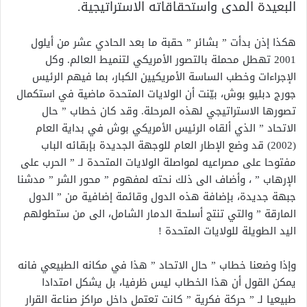
البعيدة المدى واستحقاقاته الاستراتيجية.
هكذا إذن بدأت ” بشائر ” حقبة ما بعد الحادي عشر من أيلول
2001 تهطل محملة بالتصور الأمريكي لتنميط العالم. وكل
الإجراءات وخطب الساسة الأمريكيين الكبار، بما فيهم الرئيس
جورج دبليو بوش، بيّنت أن الولايات المتحدة ماضية في استكمال
تصورها الاستراتيجي لهذه المرحلة. وقد كان خطاب ” حال
الاتحاد ” الذي ألقاه الرئيس الأمريكي بوش في بداية العام
(2002) قد وضع الإطار العام للوجهة الجديدة بإبقائه الباب
مفتوحا على مصراعيه لمواصلة الولايات المتحدة لـ ” الحرب على
الإرهاب ” ، وأضاف الى ذلك نحته لمفهوم ” محور الشر ” مدشنا
جبهة جديدة، بإضافة هذه الدول وقائمة إضافية من ” الدول
المارقة ” والتي تنتج أسلحة الدمار الشامل، الى من ستطولهم
اليد الطويلة للولايات المتحدة !
وإذا وضعنا خطاب ” حال الاتحاد ” هذا في مكانه الطبيعي فانه
يمكن القول أن هذا الخطاب ليس ظرفيا، بل يشكل امتدادا
طبيعيا لـ ” حركة فكرية ” كانت تعتمل داخل مراكز صناعة القرار