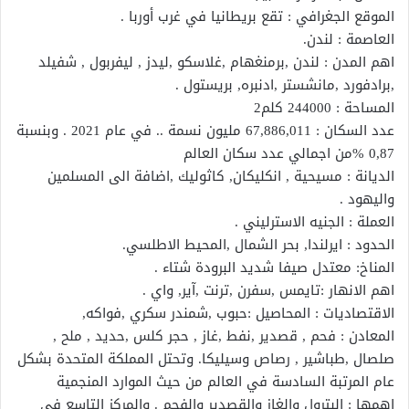
الموقع الجغرافي : تقع بريطانيا في غرب أوربا .
العاصمة : لندن.
اهم المدن : لندن ,برمنغهام ,غلاسكو ,ليدز , ليفربول , شفيلد
,برادفورد ,مانشستر ,ادنبره, بريستول .
المساحة : 244000 كلم2
عدد السكان : 67,886,011 مليون نسمة .. في عام 2021 . وبنسبة
0,87 %من اجمالي عدد سكان العالم
الديانة : مسيحية , انكليكان, كاثوليك ,اضافة الى المسلمين
واليهود .
العملة : الجنيه الاسترليني .
الحدود : ايرلندا, بحر الشمال ,المحيط الاطلسي.
المناخ: معتدل صيفا شديد البرودة شتاء .
اهم الانهار :تايمس ,سفرن ,ترنت ,آير, واي .
الاقتصاديات : المحاصيل :حبوب ,شمندر سكري ,فواكه,
المعادن : فحم , قصدير ,نفط ,غاز , حجر كلس ,حديد , ملح ,
صلصال ,طباشير , رصاص وسيليكا. وتحتل المملكة المتحدة بشكل
عام المرتبة السادسة في العالم من حيث الموارد المنجمية
اهمها : البترول والغاز والقصدير والفحم . والمركز التاسع في