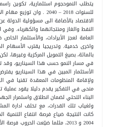
للسنوات 2018 – 2040 . وان
الاقتصاد بالأضافة الى مسؤولية الدولة عن
النفط والغاز ومنتجاتهما والكهرباء. وفي ال
العامة لعجز الأيرادات، والأستثمار الخا
بالمائة، بصيغ التمويل المركزية وغيرها، لك
في مسار النمو حسب هذا السيناريو، وقد ت
الأستثمار المبين في هذا السيناريو يفترض 
ولإقامة المنظومات المعقدة تقنيا في الط
منحى في التفكير يقدم دليلا يقود عملية ت
البناء التحتي لضمان انطلاق واستمرار الجهد
ولغياب تلك القدرات، مع تخلف ادارة المشا
كانت النتيجة ضياع فرصة انتفاع التنمية ا
2004 و 2013، مثلما ضيّعت الحروب 