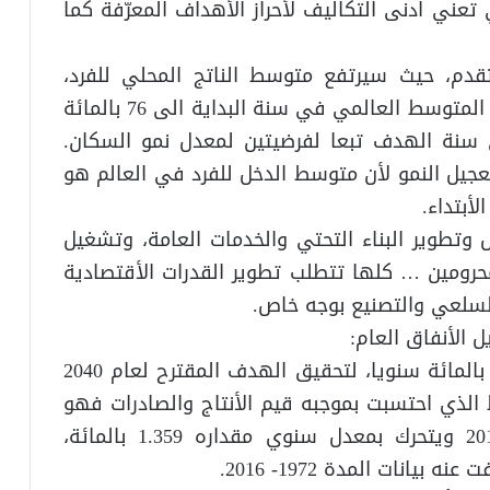
فاعلية Cost Effectiveness، والتي تعني ادنى التكاليف لأحراز الأهداف المعرّفة كما
تقدم، حيث سيرتفع متوسط الناتج المحلي للفرد،
باسعار الصرف الأعتيادية، من 48 بالمائة من المتوسط العالمي في سنة البداية الى 76 بالمائة
 الى 89 بالمائة، في سنة الهدف تبعا لفرضيتين لمعدل نمو السكان.
جيل النمو لأن متوسط الدخل للفرد في العالم هو
ل وتطوير البناء التحتي والخدمات العامة، وتشغيل
حرومين … كلها تتطلب تطوير القدرات الأقتصادية
السلعي والتصنيع بوجه خاص.
يقدر نمو كمية النفط المصدر بمعدل 2.226 بالمائة سنويا، لتحقيق الهدف المقترح لعام 2040
 النفط الذي احتسبت بموجبه قيم الأنتاج والصادرات فهو
السعر الحقيقي بالقوة الشرائية لعام 2017 ويتحرك بمعدل سنوي مقداره 1.359 بالمائة،
انات المدة 1972- 2016.