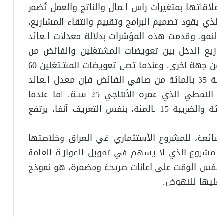
اقاتها بمتغيرات راس المال والناتج والعمل تُضمر
ذي يقود تصميم البرامج وتقييم وانتقاء المشاريع،
نمو. وقدمت هذه المؤشرات بدلالة معدلات العائد
زيع الدخل بين تعويضات المشتغلين والفائض من
جهة ومعدلات الضريبة من صافي الفائض من جهة اخرى. وعندما تصل تعويضات المشتغلين 60
بالمائة من صافي القيمة المضافة والضريبة 35 بالمائة من صافي الفائض فإن معدل العائد
الداخلي للمستثمر 10.75 بالمائة للمشروع النمطي الذي عمره الأنتاجي 25 سنة. اما عندما
تنخفض تعويضات المشتغلين الى 40 بالمائة والضريبة 15 بالمئة، بنفس التعريف آنفا، يرتفع
شائعة، للمشروع الأستثماري في العراق وخلاصتها
لمشروع الذي لا يسهم في تمويل الموازنة العامة
 نفس الوقت على اعانات صريحة ومضمرة، هو نموذج
ليها للنهوض.