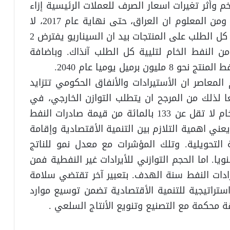
 وأثر تغيرات اسعار الصرف للعملات الرئيسية إزاء
الدولار الذي يسعّر به نفط العراق والعالم. ومن المعلوم ان العراق، حتى نهاية عام 2017، لا
يصنّع محليا من النفط الخام ما يكفي لتلبية كل الطلب على المنتجات بيد ان السيناريو يفترض 2
عام 2040 تصنّع محليا من النفط الخام لتليية كل الطلب آنذاك. وباضافة
لمعاصر ان الأستيرادات والأنفاق الحكومي تتزايد
عا لذلك من المرجح ان يتطلب التوازن الخارجي، في
سنة الهدف، عملة اجنبية من غير النفط الخام لا تقل عن 133 بالمائة من قيمة صادرات النفط
وز 200 بالمائة منها عام 2040، ما يعني اهمية التلازم بين التنمية الأقتصادية وإقامة
 التحويلية. وتلك المؤشرات مع معدل نمو للناتج
اريو وهو 6.81 بالمائة سنويا. اما الحجم التوازني للأيرادات غير النفطية فمن
ن 150 بالمائة من ايرادات النفط سنة الهدف. بتعبير آخر تقتضي سلامة
 استراتيجية للتنمية الأقتصادية تضمن توسيع موارد
ة محكمة مع التصنيع وتنويع الأنتاج السلعي .