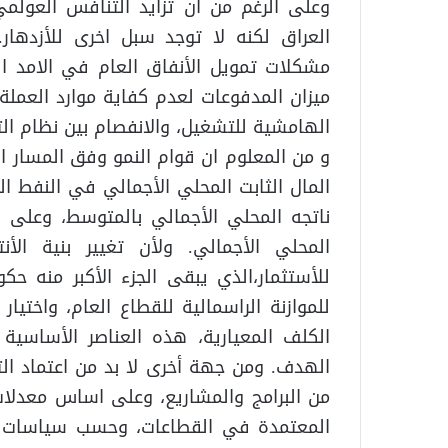
وعلى الرغم من ان تزايد التنافس العولمي
العراق لكنه لا توجد سبل اخرى للأزدهار.
مشكلات تمويل الأنفاق العام في الامد ال
ميزان المدفوعات لعدم كفاية موارد العملة 
الهامشية للتشغيل، والانفصام بين نظام الت
و من المعلوم ان قوام النمو وفق المسار ا
المحلي الأجمالي. ولأن تغيير بنية ال
للأستثمار،الذي يبقى الجزء الأكبر منه حك
للموازنة الراسمالية للقطاع العام، واختيا
الكلف المعيارية، هذه العناصر الأساسية ف
الهدف. ومن جهة أخرى لا بد من اعتماد الت
من البرامج والمشاريع، وعلى اساس معدلات
المعتمدة في القطاعات، وحسب سياسات تو