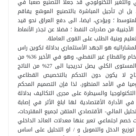
 والتغير التكنولوجي قد جعلا التصنيع صعبا في
 بل ان تأجيل المباشرة بالتصنيع الموسّع يفاقم
متوسط ؛ ويؤدي، ايضا، الى دفع العراق نحو قيد
الأجنبية من صادرات النفط ؛ فضلا عن تجذر الأنماط
عليم وبنية الطلب على القوى العاملة.
لمشاراليه هو الجهد الأستثماري بدلالة تكوين راس
المال الثابت المحلي الأجمالي في النفط الخام والقطاع غير النفطي، وهو في الأخير 36% من
ناتجه المحلي الأجمالي بالمتوسط، وعلى المستوى الكلي يصل تدريجيا الى 27% من الناتج
أنتاج لا يكون دون التحكم بالتخصيص القطاعي
وميا في الأمد المنظور، لذا فإن التصميم المحكم
ر التكنولوجيا والسيطرة على مجرى التكاليف بدلالة
ي الأدارة الأقتصادية لها ابلغ الأثر في إصابة
حليل المالي- الأقتصادي المتقن لجميع المقترحات،
 خصم اجتماعي تعبر عنها معدلات العائد الداخلي
زيع الدخل والتمويل و / او التحليل على اساس