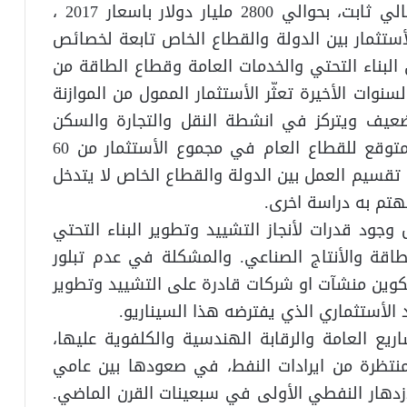
يتطلب النموحجوم استثمارية، تكوين راسمالي ثابت، بحوالي 2800 مليار دولار باسعار 2017 ،
 توزيع مهام الأستثمار بين الدولة والقطاع الخاص تابعة لخصائص
 البناء التحتي والخدمات العامة وقطاع الطاقة من
سنوات الأخيرة تعثّر الأستثمار الممول من الموازنة
ص ضعيف ويتركز في انشطة النقل والتجارة والسكن
واخرى خدمية. وتدريجيا يقترب الأسهام المتوقع للقطاع العام في مجموع الأستثمار من 60
ن تقسيم العمل بين الدولة والقطاع الخاص لا يتدخل
هتم به دراسة اخرى.
وجود قدرات لأنجاز التشييد وتطوير البناء التحتي
اقة والأنتاج الصناعي. والمشكلة في عدم تبلور
كوين منشآت او شركات قادرة على التشييد وتطوير
 الأستثماري الذي يفترضه هذا السيناريو.
ريع العامة والرقابة الهندسية والكلفوية عليها،
لمنتظرة من ايرادات النفط، في صعودها بين عامي
فرصة الأزدهار النفطي الأولى في سبعينات القرن الماضي.