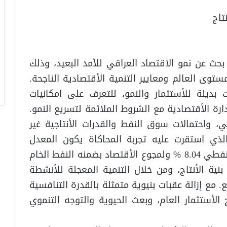
تاج
حث عن نمو الاقتصاد العراقي للأمد البعيد، وذلك
توى العالم ومعايير التنمية الأقتصادية الناجحة.
بديلة للأستثمار والنمو، للتعرف على امكانيات
ة الأقتصادية مع الشروط الملائمة لتسريع النمو.
طي، واحتمالات سوق النفط والقدرات الأنتاجية غير
لذي استقرت عليه تجربة المحاكاة يكون المعدل
السنوي لنمو الناتج المحلي الأجمالي غير النفطي 8.04 % ولمجوع الأقتصاد بضمنه النفط الخام
بنية الأنتاج، ومن خلال التنمية المعجلة للأنشطة
ع. مع إزالة عقبات بنيوية متمثلة بالقدرة التنافسية
 الأستثمار العام، وبعث الحيوية والتوجه التنموي