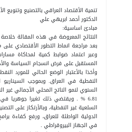
تنمية الأقتصاد العراقي بالتصنيع وتنويع الأن
الدكتور أحمد ابريهي علي
مبادئ اساسية:
النتائج المعروضة في هذه المقالة خلاصة ب
بعد مراجعة انماط التطور الأقتصادي على مس
وعبر اعتماد ضوابط كمية لمحاكاة مسارات 
المستقبل على فرض انسجام السياسة والأدار
وأخذا بالأعتبار الوضع الحالي للمورد النف
النفطية في العراق. وبموجب السيناريو ا
6.81 % . ويقتضي ذلك تغيرا جوهريا في 
السلعية غير النفطية، وبالأرتكاز على التصني
الدولية الواطئة للعراق، ورفع كفاءة برامج
في الجهاز البيروقراطي .