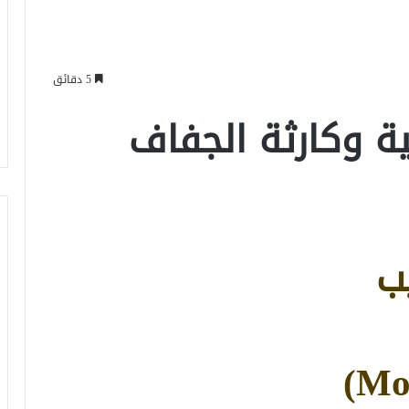
5 دقائق
ة وكارثة الجفاف
ب