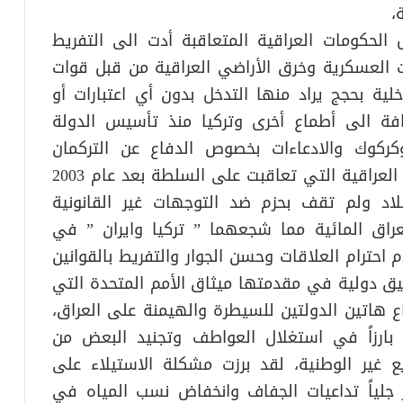
،
الحكومات العراقية المتعاقبة أدت الى التفريط
ت العسكرية وخرق الأراضي العراقية من قبل قوات
ية بحجج يراد منها التدخل بدون أي اعتبارات أو
ضافة الى أطماع أخرى وتركيا منذ تأسيس الدولة
كركوك والادعاءات بخصوص الدفاع عن التركمان
العراقيين، والمشكلة الكبرى في الحكومات العراقية التي تعاقبت على السلطة بعد عام 2003
اد ولم تقف بحزم ضد التوجهات غير القانونية
راق المائية مما شجعهما ” تركيا وايران ” في
 احترام العلاقات وحسن الجوار والتفريط بالقوانين
ثيق دولية في مقدمتها ميثاق الأمم المتحدة التي
 هاتين الدولتين للسيطرة والهيمنة على العراق،
 بارزاً في استغلال العواطف وتجنيد البعض من
 غير الوطنية، لقد برزت مشكلة الاستيلاء على
ر جلياً تداعيات الجفاف وانخفاض نسب المياه في