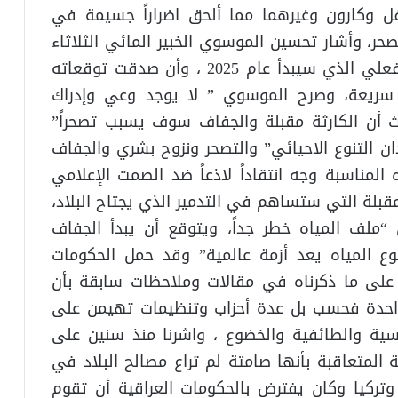
سفل وكارون وغيرهما مما ألحق اضراراً جسيمة في
صحر، وأشار تحسين الموسوي الخبير المائي الثلاثاء
5 / 10 / 2021 ” حول الكارثة ” والجفاف الفعلي الذي سيبدأ عام 2025 ، وأن صدقت توقعاته
 سريعة، وصرح الموسوي ” لا يوجد وعي وإدراك
 أن الكارثة مقبلة والجفاف سوف يسبب تصحراً”
ن التنوع الاحيائي” والتصحر ونزوح بشري والجفاف
مناسبة وجه انتقاداً لاذعاً ضد الصمت الإعلامي
مقبلة التي ستساهم في التدمير الذي يجتاح البلاد،
لف المياه خطر جداً، ويتوقع أن يبدأ الجفاف
2025، حيث أن موضوع المياه يعد أزمة عالمية” وقد حمل الحكومات
 على ما ذكرناه في مقالات وملاحظات سابقة بأن
واحدة فحسب بل عدة أحزاب وتنظيمات تهيمن على
ية والطائفية والخضوع ، واشرنا منذ سنين على
لمتعاقبة بأنها صامتة لم تراع مصالح البلاد في
تركيا وكان يفترض بالحكومات العراقية أن تقوم