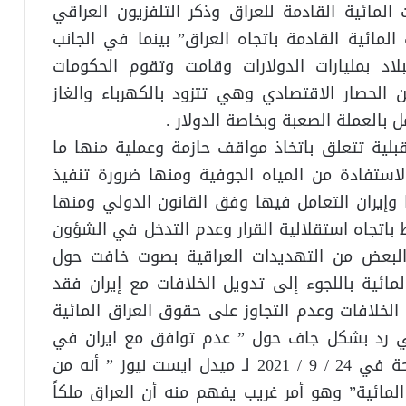
مائية القادمة للعراق وذكر التلفزيون العراقي
مائية القادمة باتجاه العراق” بينما في الجانب
لاد بمليارات الدولارات وقامت وتقوم الحكومات
 الحصار الاقتصادي وهي تتزود بالكهرباء والغاز
 بالعملة الصعبة وبخاصة الدولار .
بلية تتعلق باتخاذ مواقف حازمة وعملية منها ما
استفادة من المياه الجوفية ومنها ضرورة تنفيذ
ا وإيران التعامل فيها وفق القانون الدولي ومنها
باتجاه استقلالية القرار وعدم التدخل في الشؤون
البعض من التهديدات العراقية بصوت خافت حول
مائية باللجوء إلى تدويل الخلافات مع إيران فقد
ل الخلافات وعدم التجاوز على حقوق العراق المائية
اني رد بشكل جاف حول ” عدم توافق مع ايران في
ملف الحقوق المائية ، حيث صرح بكل وقاحة في 24 / 9 / 2021 لـ ميدل ايست نيوز ” أنه من
لمائية” وهو أمر غريب يفهم منه أن العراق ملكاً