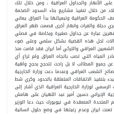
على الأنهار والجداول العراقية ، ومن خلال تلك
لاد من خلال تنفيذ مشاريع بناء السدود الضخمة
ف الحكومة العراقية وتبعياتها بدأ العراق يعاني
ري دجلة والفرات وانهار أخرى قصمت ظهر العراق
لنهرين عبارة عن جداول صغيرة وبخاصة في فصلي
تصالات لحل هذه القضية بشكل سلمي وعلى ضوء
 الشعبين العراقي والتركي أما ايران فقد قامت منذ
صادر المياه التي تصب باتجاه العراق ولم تراع أي
ا عن جميع المطالب لا بل راحت تتحجج بحجج واهية
لح الشعب العراقي وعندما دعت وزارة الخارجية
لاحد 3 / 10 / 2021 إيران “للبدء بتنفيذ الاتفاقات المتعلقة بالحدود وكري شط
الرسمي لوزارة الخارجية العراقية الذي أشار إلى
رجية الإيراني حسين أمير عبد اللهيان على هامش
 العامة للأمم المتحدة المنعقدة في نيويورك حيث دعا الوزير
تعنت ايران وعدم رغبتها في وضع حلول انسانية