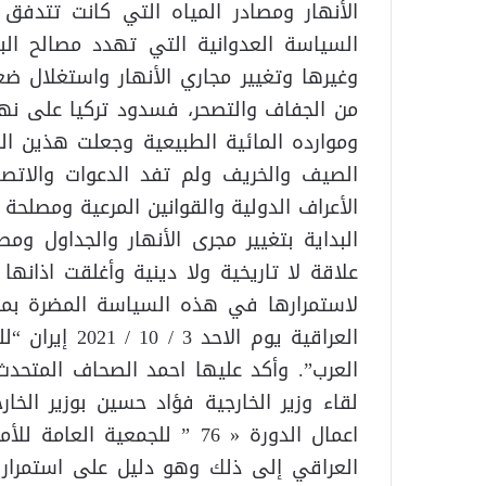
الأنهار ومصادر المياه التي كانت تتدفق 
السياسة العدوانية التي تهدد مصالح الب
وغيرها وتغيير مجاري الأنهار واستغلال ضع
من الجفاف والتصحر، فسدود تركيا على نه
وموارده المائية الطبيعية وجعلت هذين ا
الصيف والخريف ولم تفد الدعوات والا
الأعراف الدولية والقوانين المرعية ومصلحة
البداية بتغيير مجرى الأنهار والجداول وم
علاقة لا تاريخية ولا دينية وأغلقت اذانه
لاستمرارها في هذه السياسة المضرة بمصا
العراقية يوم ا
العرب”. وأكد عليها احمد الصحاف المتحدث 
لقاء وزير الخارجية فؤاد حسين بوزير الخا
اعمال الدورة « 76 ” للجمعية
العراقي إلى ذلك وهو دليل على استمرار 