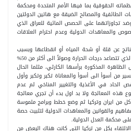
ظماته الحقوقية بما فيها الأمم المتحدة ومحكمة
قات الطائفية والمصالح الضيقة مع هاتين الدولتين
وضد تجاوزاتهما على الحصص المائية للعراق الذي
صوص والمعاهدات الدولية وعدم احترام العلاقات
ناتج عن قلة أو شحة المياه أو انقطاعها وبسبب
الكوارث الطبيعية في جو من اللهيب الحار الذي تتصاعد درجات الحرارة وصولاً الى أكثر من 50%
الظاهرة المذكورة برأسها الكارثي، مثلما الحال
سير من أسوأ الى أسوأ والمعاناة تكبر وتكبر وأول
ص الحاد في الأغذية والتغيير المناخي ثم عدم
تنوع هذه المعالجة ولا بد اول بدء أن تجري معالجة
ل من ايران وتركيا ثم وضع خطط وبرامج ملموسة
فاهيم والقوانين والمعاهدات الدولية لتثبيت حصة
على محكمة العدل الدولية.
التقاء بكل من تركيا التي كانت هناك البعض من