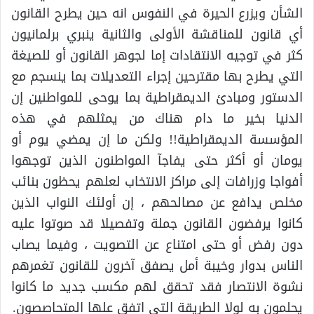
الشأن ويزرع الحيرة في النفوس انه حين يطرح القانون
أي قانون للمناقشة الأولى والثانية ينبري برلمانيون
كثر في توجيه الانتقادات إما لجوهر القانون أو للصيغة
التي يطرح بها مقترحين إجراء التعديلات بما ينسجم مع
الدستور ومبادئ الديمقراطية بما يوحى للمواطنين إن
الدنيا بخير ما دام هناك من يمثلهم في هذه
المؤسسة الديمقراطية!! ولكن ما إن يمضي يوم أو
يومان أو أكثر حتى يفاجآ المواطنون الذين توجهوا
أفواجا وزرافات إلى مراكز الانتخاب لعلهم يحظون بنائب
مخلص يدافع عن مصالحهم ، إن أولئك النواب الذين
كانوا يرفضون القانون جملة وتفصيلا قد صوتوا عليه
دون رفض أو حتى امتناع عن التصويت ، وفيما يصاب
الناس بدوار وخيبة أمل يصفق آخرون للقانون تغمرهم
نشوة الانتصار فقد تحقق لهم مكسب جديد ما كانوا
يحلمون به لولا الطريقة التي اتفق علها المتحاصصون.