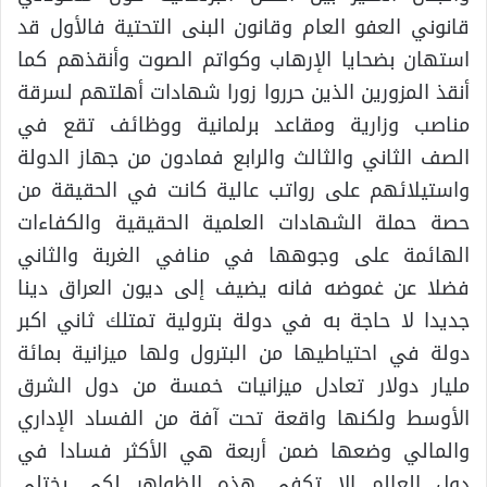
قانوني العفو العام وقانون البنى التحتية فالأول قد
استهان بضحايا الإرهاب وكواتم الصوت وأنقذهم كما
أنقذ المزورين الذين حرروا زورا شهادات أهلتهم لسرقة
مناصب وزارية ومقاعد برلمانية ووظائف تقع في
الصف الثاني والثالث والرابع فمادون من جهاز الدولة
واستيلائهم على رواتب عالية كانت في الحقيقة من
حصة حملة الشهادات العلمية الحقيقية والكفاءات
الهائمة على وجوهها في منافي الغربة والثاني
فضلا عن غموضه فانه يضيف إلى ديون العراق دينا
جديدا لا حاجة به في دولة بترولية تمتلك ثاني اكبر
دولة في احتياطيها من البترول ولها ميزانية بمائة
مليار دولار تعادل ميزانيات خمسة من دول الشرق
الأوسط ولكنها واقعة تحت آفة من الفساد الإداري
والمالي وضعها ضمن أربعة هي الأكثر فسادا في
دول العالم إلا تكفي هذه الظواهر لكي يختلي