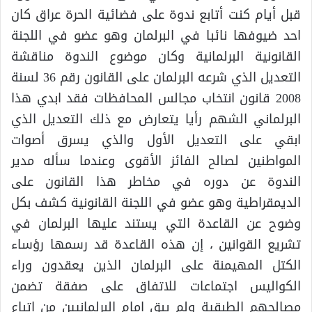
قبل أيام كنت أتابع ندوة على فضائية الحرة عراق كان
احد ضيوفها نائبا في البرلمان وهو عضو في اللجنة
القانونية البرلمانية وكان موضوع الندوة مناقشة
التعديل الذي شرعه البرلمان على القانون رقم 36 لسنة
2008 قانون انتخاب مجالس المحافظات فقد ابدي هذا
البرلماني الشهم رأيا يتعارض مع ذلك التعديل الذي
ابقي على التعديل الأول والذي يسرق أصوات
المواطنين لصالح الفائز الأقوى وعندما سأله مدير
الندوة عن دوره في مخاطر هذا القانون على
الديمقراطية وهو عضو في اللجنة القانونية كشف بكل
وضوح عن القاعدة التي يستند عليها البرلمان في
تشريع القوانين ، إن هذه القاعدة قد رسمها رؤساء
الكتل المهيمنة على البرلمان الذين يعقدون وراء
الكواليس اجتماعات للاتفاق على صفقة تضمن
مصالحهم الطبقية ولم يبق إمام البرلمانيين من إتباع