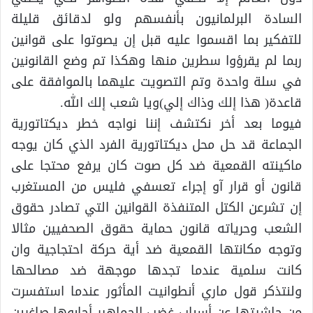
السادة البرلمانيون بأنفسهم ولو لدقائق قليلة
للتفكير بما اقسموا عليه قبل إن يصوتوا على قوانين
ربما لم يقرؤوا سطرين منها وهكذا تم وضع القانونين
في سلة واحدة وتم التصويت عليهما بالموافقة على
قاعدة( هذا إلك وذاك إلي)ويا شعب إلك الله.
فيوما بعد أخر نكتشف إننا نواجه خطر ديكتاتورية
الجماعة قد حل محل ديكتاتورية الفرد الذي كان يوجه
ماكينته القمعية ضد كل صوت كان يرفع محتجا على
قانون أو قرار آو إجراء تعسفي فليس من المستغرب
إن تشرعن الكتل المتنفذة القوانين التي تصادر حقوق
الشعب وحرياته قانون حماية حقوق الصحفيين مثالا
وتوجه مكانتها القمعية ضد أية حركة احتجاجية وان
كانت سلمية عندما تجدها موجهة ضد مصالحها
ولنتذكر قول ماري أنطوانيت المأثور عندما استفسرت
من حاشيتها عن أسباب غضب الجماهير أجابوها صاغرين