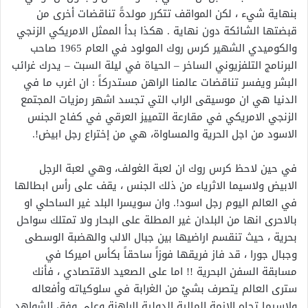
بنهاية شيء ، لكن المواقف تتكرر مولدةً تناقضات أخرى من
قبضتها الشائكة دون نهاية . هكذا بدأ الممثل الامريكي الزنجي
والكوميدي الشهير كرس روك المولود في العام 1965 صاحب
البرنامج التلفزيوني الساخر – الحياة في ليلة السبت – يدرك غرائب
البشر ويفسر تناقضات عالمنا الراهن مستدركاً : ان اغرب ما في
الدنيا هي ان موسيقى الراب التي تجسد اشهر رمزيات المجتمع
الزنجي الامريكي في مقارعة التمييز العرقي في كفاح الجنس
الاسود من اجل الحرية والمساواة، هي من إختراع رجل ابيض!.
في حين لاحظ كرس روك ان لعبة الغولف، وهي لعبة الرجل
الابيض ولاسيما الاثرياء من ذلك الجنس ، يقف على رأس ابطالها
في العالم اليوم رجل اسود!. وان سويسرا البلد غير الساحلي او
بالاحرى انها من البلدان غير المطلة على البحار ولا تمتلك سواحل
بحرية ، حيث تنقسم اراضيها بين جبال الالب والهضبة الوسطى
وجبال جورا ، قد فاز فريقها فوزاً ساحقاً بكأس اميركا في
مسابقة السفن البحرية !! اما على الصعيد الاقتصادي ، فأنك
سترى العالم يتصرف بشيْ من الغرابة في سلوكياته وأفعاله
ولاسيما تجاه الازمة المالية الدولية الراهنة وعلى وفق الشواهد