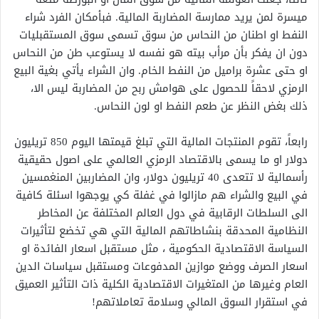
ميسرة لمن يريد ممارسة المضاربة المالية. فبأمكان الفرد شراء
النفط او اطنان من النحاس من سوق تسمى سوق المستقبليات
دون ان يفكر بأن مرأب بيته هو نفسه لا يستوعب طن من النحاس
او حتى عشرة براميل من النفط الخام. وان الشراء يأتي بغية البيع
الرمزي لاحقاً للحصول على هوامش ربح من المضاربة ليس الا،
ذلك بغض النظر عن طعم النفط او لون النحاس.
رابعاً، تقوم المنتجات المالية التي تبلغ قيمتها اليوم 850 تريليون
دولار او ما يسمى بالاقتصاد الرمزي العالمي على اصول حقيقية
رأسمالية لا تتعدى 40 تريليون دولار، وان المضاربين المنغمسين
في البيع والشراء هم مازالوا في غفلة كي يوجهوا اسئلة كافية
الى السلطات الرقابية في دول العالم المختلفة عن المخاطر
النظامية المحدقة بنشاطاتهم المالية التي هي تخضع لتأثيرات
السياسة الاقتصادية الحكومية ، مثل مستقبل اسعار الفائدة او
اسعار الصرف ووضع موازين المدفوعات ومستقبل سياسات الدين
العام وغيرها من المتغيرات الاقتصادية الكلية ذات التأثير العميق
في استقرار السوق المالي وسلامة تعاملاتهم!