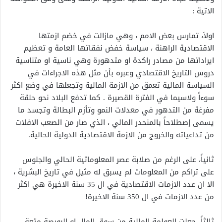
الاتية :
اولاَ، تمارس بعض الامم ، وهي مازالت في خضم ازمتها
الاقتصادية الراهنة ، سياسة خفض نفقاتها العامة و تعظيم
ايراداتها من مصادر راكدة او متدهورة وهي ناسية او متناسية
دروس التاريخ الاقتصادي وعبره بأن مثل هذه الاجراءات في
السياسة المالية تعمق من الازمة المالية وتجعلها في وضع اكثر
سوءاً ولاسيما في الفترة القصيرة . كما تدفع البلاد نحو حلقة
مفرغة من التدهور في معدلات النمو وتأزم البطالة وتجسد ما
يسمى إصطلاحاً بالمنحدر المالي ، الذي صار من الصعب الافلات
من تداعياته والخروج من الازمة الاقتصادية الدولية الحالية.
ثانياً، على الرغم من صلابة عصر المعلوماتية الحالي والجلوس
على تراكم من المعلومات لم يسبق له مثيل في تاريخ البشرية ،
الا ان عدد الازمات الاقتصادية في ال 35 سنة الاخيرة هي اكثر
من عدد الازمات في ال 350 سنة الاخيرة!
ثالثاً، جعلت العولمة المالية من سوق المال او البورصة متعة