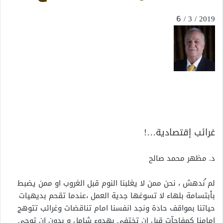
2019 / 3 / 6َ
غرائب إقتصادية…!
د. مظهر محمد صالح
لم ُندهش ، نحن ممن لا يغلبنا النوم قبل الغروب او ممن يضبط
باْبتسامة بلهاء لا تسوغها جدية العمل ،عندما تقحم بديهيات
حياتنا بمواقف حادة ونجد انفسنا امام تناقضات وغرائب تتوهج
امامنا كمفاجآت قبل ان تختفي بهدوء شامل و بدون ان توحي