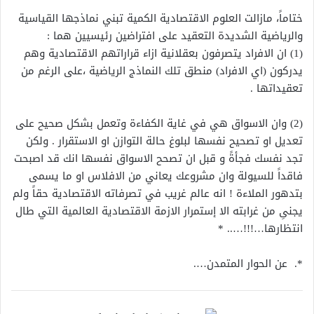
ختاماً، مازالت العلوم الاقتصادية الكمية تبني نماذجها القياسية
والرياضية الشديدة التعقيد على افتراضين رئيسيين هما :
(1) ان الافراد يتصرفون بعقلانية ازاء قراراتهم الاقتصادية وهم
يدركون (اي الافراد) منطق تلك النماذج الرياضية ،على الرغم من
تعقيداتها .
(2) وان الاسواق هي في غاية الكفاءة وتعمل بشكل صحيح على
تعديل او تصحيح نفسها لبلوغ حالة التوازن او الاستقرار . ولكن
تجد نفسك فجأةً و قبل ان تصحح الاسواق نفسها انك قد اصبحت
فاقداً للسيولة وان مشروعك يعاني من الافلاس او ما يسمى
بتدهور الملاءة ! انه عالم غريب في تصرفاته الاقتصادية حقاً ولم
يجنىِ من غرابته الا إستمرار الازمة الاقتصادية العالمية التي طال
انتظارها…!!!….. *
*. عن الحوار المتمدن….