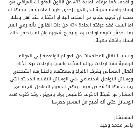
والقذف كما عرفته المادة 433 من قانون العقوبات العراقي هو
إسناد واقعة معينة الى الغير بإحدى طرق العلانية من شأنها لو
صحت ان توجب عقاب من أسندت اليه او احتقاره عند أهل وطنه
اما السب فقد عرفته المادة 434 من ذات القانون بأنه رمي الغير
بما يخدش شرفه او اعتباره او يجرح شعوره وان لم يتضمن ذلك
اسناد واقعة معينة.
وبسبب انتقال المجتمعات من العوالم الواقعية إلى العوالم
الرقمية فقد ازدادت جرائم القذف والسب وازدادت تبعا لذلك
أفعال المساس بشرف الأفراد وسمعتهم واعتبارهم الشخصي
ووسائل التواصل الاجتماعي هي الوسائل التقنيـة الحديثة التي
يستخدمها الأشخاص فيما بينهم لتحقيق التواصل الاجتماعي
المشاع عبر شبكة الانترنت كالفيس بوك وتويتر ، وقد كثرت هذه
الوسائل حتى أنه أصبح من العسير حصرها.
المستشار
ياسر محمد وحيد