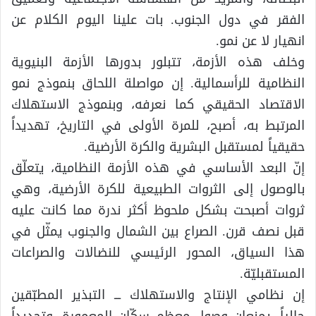
الفقر في دول الجنوب. بات علينا اليوم الكلام عن
انهيار لا عن نمو.
وخلف هذه الأزمة، تتبلور بدورها الأزمة البنيوية
النظامية للرأسمالية. إن مواصلة اللحاق بنموذج نمو
الاقتصاد الحقيقي كما نعرفه، وبنموذج الاستهلاك
المرتبط به، أصبح، للمرة الأولى في التاريخ، تهديداً
حقيقياً لمستقبل البشرية والكرة الأرضية.
إنّ البعد الأساسي في هذه الأزمة النظامية، يتعلّق
بالوصول إلى الثروات الطبيعية للكرة الأرضية، وهي
ثروات أصبحت بشكل ملحوظ أكثر ندرة مما كانت عليه
قبل نصف قرن. الصراع بين الشمال والجنوب يمثّل في
هذا السياق، المحور الرئيسي للنضالات والصراعات
المستقبليّة.
إن نظامي الإنتاج والاستهلاك ـــ التبذير المطبّقين
حالياً، يمنعان وصول معظم سكّان المعمورة، وتحديداً