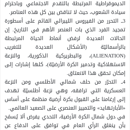
الديموقراطية المرتبطة بالتقدم الاجتماعي وباحترام
سيادة الشعوب، حيث لا تناقض بين كل هذه العناصر.
3ــ التحرر من الفيروس الليبرالي القائم على أسطورة
تمجيد الفرد الذي بات العنصر الأهم في التاريخ. إن
الحالات العديدة لرفض أنماط الحياة المرتبطة
بالرأسماليّة (الأشكال العديدة للتغريب
(ALIENATION)، والبطريركية الذكورية، والنزعة
الاستهلاكية وتدمير الكرة الأرضيّة)، كلها إشارات إلى
إمكان تحقق هذا الانعتاق.
4ــ التحرّر من حلف شمالي الأطلسي ومن النزعة
العسكرية التي ترافقه، وهي نزعة أطلسيّة تهدف
إلى إرغامنا على القبول بكرة أرضية منظمة على أساس
«الأبارتهايد» والتمييز العنصري على الصعيد العالمي.
في دول شمال الكرة الأرضية، التحدي يفرض ألا يُسمَح
بأن ينغلق الرأي العام في توافق على الدفاع عن