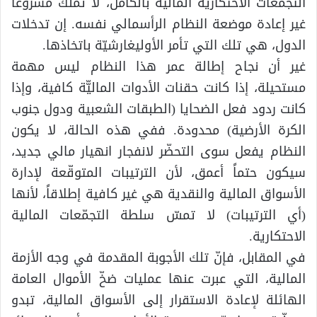
التجمعات الاحتكارية المالية بالكامل، لا تملك مشروعاً
غير إعادة موضعة النظام الرأسمالي نفسه. إن تدخلات
الدول، هي تلك التي تأمر الأوليغارشيّة باتخاذها.
غير أن نجاح إطالة عمر هذا النظام ليس مهمة
مستحيلة، إذا كانت حقنات الأدوات الماليّّة كافية، وإذا
كانت ردود فعل الضحايا (الطبقات الشعبية ودول جنوب
الكرة الأرضية) محدودة. ففي هذه الحالة، لا يكون
النظام يفعل سوى التحضّر لانفجار انهيار مالي جديد،
سيكون حتماً أعمق، لأن الترتيبات المتوقّعة لإدارة
الأسواق المالية والنقدية هي غير كافية إطلاقاً، لأنها
(أي الترتيبات) لا تمسّ سلطة التجمّعات المالية
الاحتكارية.
في المقابل، فإنّ تلك الأجوبة المقدمة في وجه الأزمة
المالية، التي عبرت عنها عمليات ضخّ الأموال العامة
الهائلة لإعادة الاستقرار إلى الأسواق المالية، تبدو