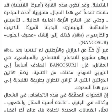
اللاتينية. وقد تكون هذه القارة (أميركا اللاتينية) قد
حققت تقدماً في هذا المجال. ففنزويلا أخذت المبادرة
ــ وحتى قبل اندلاع الأزمة المالية الحالية ــ لتأسيس
«المنظّمة البوليفاريّة البديلة لأميركا اللاتينية
والكاريبي»، (alba)، كذلك إلى إنشاء «مصرف الجنوب»
(BANCOSUR).
غير أنّ كلّاً من البرازيل والأرجنتين لم تنتسبا بعد لـalba
(وهو مشروع للاندماج الاقتصادي والسياسي). في
المقابل، فإن الـBANCOSUR الهادف أساساً إلى
الترويج لنموذج مختلف من التنمية، يضمّ هاتين
الدولتين اللتين لا تزالان تنظران بطريقة تقليدية إلى
دور هذا المصرف.
إنّ الخطوات المحقّقة في هذه الاتجاهات، في الشمال
وكذلك في الجنوب ــ قاعدة أممية العمّال والشعوب ــ
تمثّل الضمانات الوحيدة لإعادة بناء عالم آخر أفضل،