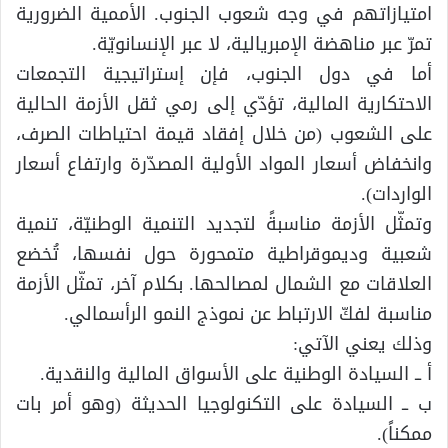
امتيازاتهم في وجه شعوب الجنوب. الأممية الضرورية
تمرّ عبر مناهضة الإمبريالية، لا عبر الإنسانويّة.
أما في دول الجنوب، فإن إستراتيجية التجمعات
الاحتكارية المالية، تؤدّي إلى رمي ثقل الأزمة الحالية
على الشعوب (من خلال إفقاد قيمة احتياطات الصرف،
وانخفاض أسعار المواد الأولية المصدّرة وارتفاع أسعار
الواردات).
وتمثّل الأزمة مناسبةً لتجديد التنمية الوطنيّة، تنمية
شعبية وديموقراطية متمحورة حول نفسها، تُخضع
العلاقات مع الشمال لمصالحها. بكلام آخر، تمثّل الأزمة
مناسبة لفكّ الارتباط عن نموذج النمو الرأسمالي.
وذلك يعني الآتي:
أ ــ السيادة الوطنية على الأسواق المالية والنقدية.
ب ــ السيادة على التكنولوجيا الحديثة (وهو أمر بات
ممكناً).