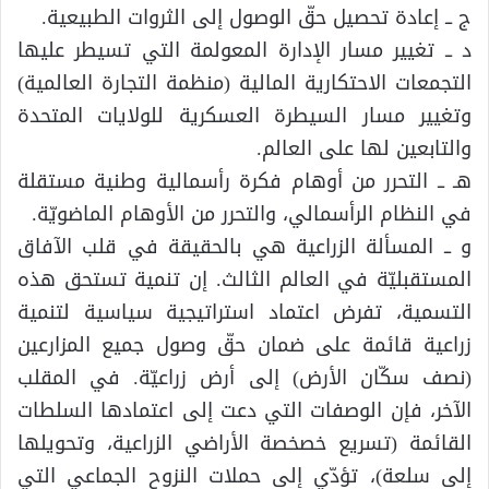
ج ــ إعادة تحصيل حقّ الوصول إلى الثروات الطبيعية.
د ــ تغيير مسار الإدارة المعولمة التي تسيطر عليها
التجمعات الاحتكارية المالية (منظمة التجارة العالمية)
وتغيير مسار السيطرة العسكرية للولايات المتحدة
والتابعين لها على العالم.
هـ ــ التحرر من أوهام فكرة رأسمالية وطنية مستقلة
في النظام الرأسمالي، والتحرر من الأوهام الماضويّة.
و ــ المسألة الزراعية هي بالحقيقة في قلب الآفاق
المستقبليّة في العالم الثالث. إن تنمية تستحق هذه
التسمية، تفرض اعتماد استراتيجية سياسية لتنمية
زراعية قائمة على ضمان حقّ وصول جميع المزارعين
(نصف سكّان الأرض) إلى أرض زراعيّة. في المقلب
الآخر، فإن الوصفات التي دعت إلى اعتمادها السلطات
القائمة (تسريع خصخصة الأراضي الزراعية، وتحويلها
إلى سلعة)، تؤدّي إلى حملات النزوح الجماعي التي