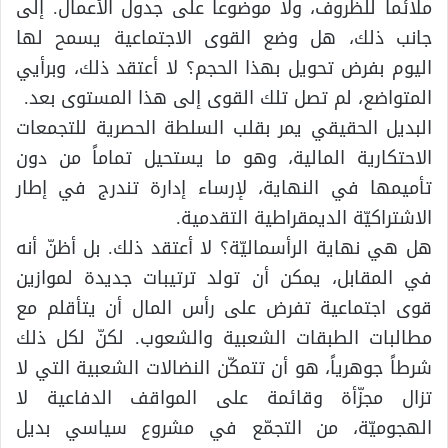
ملائماً للظروف، ولا موضوعاً على جدول الأعمال. إلى
جانب ذلك، هل وضع القوى الاجتماعية يسمح لها
اليوم بفرض تحويل بهذا الحجم؟ لا أعتقد ذلك، وبرأيي
المتواضع، لم تصل تلك القوى إلى هذا المستوى بعد.
البديل الحقيقي يمر بقلب السلطة الحصرية للتجمعات
الاحتكارية المالية، وهو ما يستحيل تماماً من دون
تأميمها في النهاية، لإرساء إدارة تندرج في إطار
الاشتراكيّة الديمقراطية التقدمية.
هل هي نهاية الرأسماليّة؟ لا أعتقد ذلك. بل أظنّ أنه
في المقابل، يمكن أن تولد ترتيبات جديدة لموازين
قوى اجتماعية تفرض على رأس المال أن يتأقلم مع
مطالبات الطبقات الشعبية والشعوب. لكنّ لكل ذلك
شرطاً جوهرياً، هو أن تتمكّن النضالات الشعبية التي لا
تزال مجزّأة وقائمة على المواقف الدفاعية لا
الهجوميّة، من التجمّع في مشروع سياسي بديل