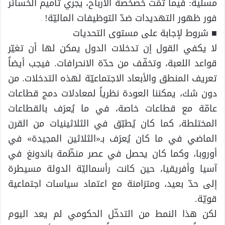
مسلّية: فيما تمّت خصخصة الأرباح، يجري تأميم الخسائر
فور ظهور التهديدات ضدّ التوظيفات الماليّة!
■ شروط لإجابة على مستوى التحديات
لا يكفي القول إن تدخلات الدول يمكن لها أن تغيّر
قواعد اللعبة، وتخفّف من حدّة الانحرافات. فيجب أيضاً
تعريف المنطق والأبعاد الاجتماعيّة لهذه التدخلات. من
دون شك، يمكننا العودة نظرياً لمعادلات دمج قطاعات
عامّة مع قطاعات خاصة، في ما يُعرَف بالقطاعات
المختلطة، كما كان يُطبّق في الثلاثينيات من القرن
الماضي في ما كان يُعرَف بـ«الثلاثين المجيدة» في
أوروبا، وكما كان يحصل في عصر منظّمة باندونغ في
آسيا وأفريقيا، حين كانت رأسماليّة الدولة مسيطرة
إلى حدّ بعيد، ومتزامنة مع اعتماد سياسات اجتماعية
قويّة.
لكن هذا النمط من التدخّل الحكومي لم يعد اليوم