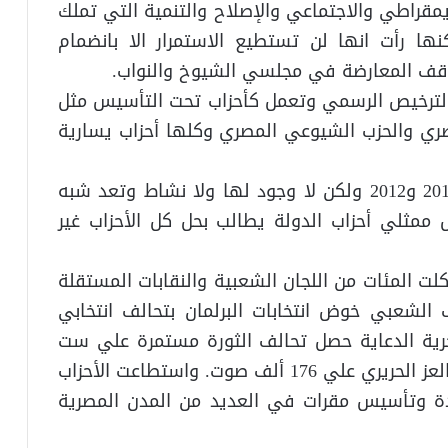
يمقراطي والاجتماعي والإصلاح والتنمية التي تملك
ها رأت انها لن تستطيع الاستمرار الا بانضمام
اقف المعارضة في مجلسي الشيوخ والنواب.
 الترخيص الرسمي وتعمل كأحزاب تحت التأسيس مثل
صري والحزب الشيوعي المصري وكلها أحزاب يسارية
خامساً – أحزاب حصلت على الترخيص في 2011 و2012 ولكن لا وجود لها ولا نشاط وتعد شبه
ثلي أحزاب الدولة يطالب بحل كل الأحزاب غير
كلت المئات من اللجان الشعبية والنقابات المستقلة
 الشعبي خوض انتخابات البرلمان بتحالف انتخابي
رية الدعاية حصل تحالف الثورة مستمرة علي ست
مقاعد في البرلمان وحصل نائب الشعب أبو العز الحريري علي 176 ألف صوت. واستطاعت الأحزاب
دة وتأسيس مقرات في العديد من المدن المصرية