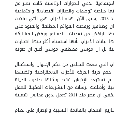
لاجتماعية تدعي للحوارات الرئاسية كانت تعبر عن
ا صاحبة توجهات وانحيازات اقتصادية واجتماعية
واضحة ولكن الحوارات مع الأحزاب توقف منذ 2015 وحتى الآن. هذه الأحزاب هي التي رفضت
ن وصنافير ورفضت القوائم المطلقة والقيود على
فها الرافض من تعديلات الدستور ورفض المشاركة
بيانات الأحزاب بأنها استفتاء أكثر منها انتخابات
قراطية بل ان موسي مصطفي موسي أعلن ان صوته
لأحزاب التي سعت للتخلص من حكم الإخوان واستكمال
حجم حرية الحركة للأحزاب الديمقراطية وتكبيلها
ن التجربة اثبتت أن 30 يونية لم تستبعد الإخوان فقط ولكنها صادرت الحياة
ية وأطلقت ترسانة من التشريعات المكبلة للعمل
السياسي والمشاركة في الحياة العامة. ويكفي ان مصر منذ 2011 تعمل بدون مجالس شعبية
يع الانتخاب بالقائمة النسبية والإصرار على نظام