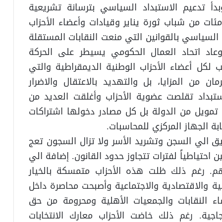
بدأ تدعيم الاستبداد السياسي بترسانة تشريعية
ئات من شباب ثورة يناير وقيادات وأعضاء الأحزاب
السياسي بالقوانين التي منعت النقابات المستقلة
وعاد اتحاد العمال الحكومي يسيطر على الحركة
يب لكل أعضاء الأحزاب الوطنية الديمقراطية والتي
ن من المزايا، بل والتهديد بالاعتقال والاضرار
استبداد تقلصت عضوية الأحزاب وأغلقت العديد من
ى تمويل من الدولة بل كل مصادر دخولها اشتراكات
ة الجهاز المركزي للمحاسبات.
ق الي السجن وتشريد الأسر ولا تزال السجون تعج
 احتياطياً لفترات تتجاوز حدود القانون. إضافة الي
هم. رغم ذلك ظلت هذه الأحزاب متمسكة بالخيار
 والاقتصادية والاجتماعية وأصبحت محاصرة داخل
ء النقابات والجمعيات الأهلية ومحرومة من حق
جية. رغم ذلك خاضت الأحزاب معارك الانتخابات