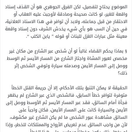
الموضوع يحتاج لتفصيل، لكن الفرق الجوهري هو أن القذف إسناد
واقعة للغير، لو كانت صحيحة وصادقة لأوجبت عليه العقاب أو
الاحتقار من قبل جماعته، ولابد أن توافر في هذا الاسناد العلانية،
في حين أن السب هو بأي شيء يخدش الشرف دون إسناد واقعة
معينة مثل عبارات الغزل للبنات أو قوله ” يابن الكلب “.
§ بماذا يحكم القضاء غالباً لو أن شخص عبر الشارع من مكان غير
مخصص لعبور المشاة واجتاز الشارع من المسار الأيسر ثم الوسط
ووصل إلى المسار الأيمن وصدمته سيارة وتوفي الشخص إثر
ذلك؟
الحقيقة لا يمكن التنبؤ بتلك الأحكام، إلا أن جريمة القتل الخطأ
متوفرة لتوافر خطأ السابق، فالشخص الذي عبر الشارع لم يظهر
فجأة أمام السائق، فقد عبر المسار الأيسر ثم الأوسط ووصل إلى
الأيمن والسيارة كانت على المسار الأيمن، فكان واجباً على
السائق مشاهدة عبور الشخص ما لم يكن الشارع غير مكشوف،
لأن من واجب السائق عدم تعريض الأرواح والممتلكات للخطر، وإذا