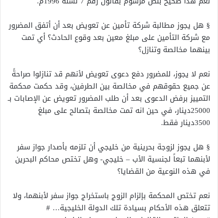
نعم هذا صحيح بنص مرسوم بقانون رقم 7 لسنة 1996م.
§ هل يجوز مطالبة شركة تأمين عن تعويض بعد أن أتفق المضرور
مع شركة التأمين على مبلغ معين بعد وقوع الحادث؟ أي تمت
بينهما مخالصة وتنازل؟
نعم لا يجوز، للمضرور دفع دعوى تعويض لأنهم قد تنازلوا صراحةً
عن جميع حقوقهم في مخالصة بين الطرفين، وقد حكمت محكمة
التمييز برفض الدعوى بعد أن طلب المضرور تعويض عن الإصابات بـ
25000دينار، في حين انه تمت مخالصة بتصالح على مبلغ
3500دينار فقط.
§ هل يجوز لزوجة بحرينية من خليجي أن تلزمه بأصدار جواز سفر
لأبنهما تبعاً لجنسية الأب – خليجي- وهل تختص محاكم البحرين
في هذه النوعية من القضايا؟
نعم تختص المحكمة بإلزام الزوج باستخراج جواز سفر لأبنهما، ولا
تتعلق هذه الأحكام بسيادة تلك الدولة الخليجية… #