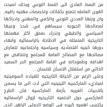
من النمط العادي الى النمط النوعي وبذلك اصبحت
القوى العامله تتمتع بكفائات وتخصصات مهنيه راقيه,
وان وزنها العددي النوعي والكمي والمهني وادراكها
لمصالحها الحيويه سيساهم في شحذ وعيها
السياسي والطبقي وتدرك بعمق اكثر مهمتها
التاريخيه المتمثله في الاطاحة بالراسماليه وانهاء
دورها كبنيه اقتصاديه وسياسيه واجتماعيه تتعارض
مصالحها مع المصالح العامة للمجتمع وتتناقض مع
اهدافه وطموحاته في اقامة المجتمع الحر السعيد
الخالي من استغلال الانسان للانسان .
وعلى الرغم من الخيانة التاريخيه للقياده السوفيتيه
لمباديء الماركسيه اللينينيه التي ادت الى ما يسمى
بالادبيات الغربيه بأزمة الماركسيه فان الطرح
الماركسي حول الحتميه التاريخيه لزوال الراسماليه
يكتسب اهميه كبيره في الوضع الدولي الراهن الذي