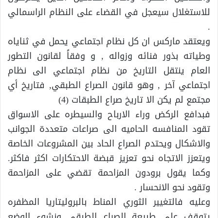
للاستغلال سيعجل في القضاء على النظام الراسمالي
.
ويعتقد ماركس ان كل نظام اجتماعي يحمل في ثناياه
وطياته بذور فنائه وزواله , و وفقاً لقانون التطور
العام ينتقل التاريخ من نظام اجتماعي الى نظام
اجتماعي آخر , وهو قانون الصراع الطبقي, فتاريخ أي
مجتمع لم يكن الا تاريخ صراع الطبقات (4)
فبدافع الركض وراء الارباح والسيطره على الاسواق
تقود المنافسه الحاميه الى صراعات متعددة الجوانب
والاشكال ويحتدم الصراع الحاد بين المشروعات الخاصة
ويتعزز الاتجاه نحو تعزيز قبضة الاحتكارات اكثر فاكثر.
وكما يقول برودون المزاحمة تقضي على المزاحمة
وتقود نحو الانحسار .
وعليه فالتغيير الثوري المناط بالبروليتاريا المظفره
يتوقف على طبيعة الصراع الطبقي ونشوء الوضع