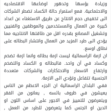
وزيادة بؤسها وتدهور اوضاعها الاقتصاديه
والاحتماعية. فمع استمرار حالة الكساد تضطر الشركات
الى تخفيض حجم الانتاج عن طريق الاستغناء عن اعداد
كبيرة من العمال والمستخدمين والموظفين والفنيين
وتشغيل المصانع بقدره اقل من طاقتها الانتاجيه مما
يؤدي الى طرد المزيد من العمال وانتشار البطاله على
نطاق اوسع.
ان ازمة الراسمالية ليست ازمة بطاله وانما ازمة تضخم
وكساد في آن واحد. فالبطاله و الكساد والتضخم
وارتفاع الاسعار والاحتكارات والشركات متعددة
الجنسية تتفاعل وتؤدي الى الازمة.
ففي البلدان الراسمالية ان الجزء الاعظم من الناس
يعيشون في ظروف بائسه , يعانون من الفقر
ويتعرضون للتمييز في الاجور على اساس اللون او
الدين او الجنس كما يتعرضون للطرد من العمل ,