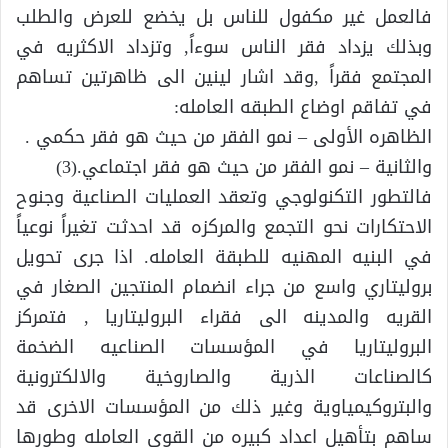
فالعمل غير مكفول للناس بل يخضع للعرض والطلب
وبذلك يزداد فقر الناس سوءاً, وتزداد الاكثريه في
المجتمع فقراً ,وقد اشار لينين الى ظاهرتين تساهم
في تفاقم اوضاع الطبقه العامله:
الظاهره الأولى – نمو الفقر من حيث هو فقر حكمي .
والثانية – نمو الفقر من حيث هو فقر اجتماعي.(3)
فالتطور التكنولوجي وتعقد العمليات الصناعية وجنوح
الاحتكارات نحو التجمع والمركزه قد احدثت تغيراً نوعياً
في البنيه المهنيه للطبقة العامله. اذا جرى تحويل
بروليتاري واسع من جراء انضمام المنتجين الصغار في
القريه والمدينه الى فقراء البروليتاريا , فتمركز
البروليتاريا في المؤسسات الصناعيه الضخمة
كالصناعات الذرية والصاروخية والالكترونية
والبتروكيمياوية وغير ذلك من المؤسسات الاخرى قد
ساهم بتأهيل اعداد كبيره من القوى العامله وطورها