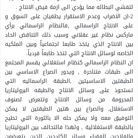
لتفشي البطاله مما يؤدي الى ازمة فيض الانتاج .
2-ان الاضراب وعدم الاستقرار يطغيان على السوق و
على الانتاج الراسمالي ,فالنظام الراسمالي برأي
ماركس نظام غير عقلاني وسبب ذلك التناقض الحاد
بين الانتاج الذي يتخذ طابعا اجتماعياً وبين الملكيه
الخاصه لوسائل الانتاج التي تتخذ طابعاً فردياً.
ان النظام الراسمالي كنظام استغلالي يقسم المجتمع
الى طبقات متناحرة , ويدور الصراع الاساسي بين
الطبقتين الاساسيتين ,الطبقة الراسماليه التي
تستحوذ على وسائل الانتاج والطبقه البروليتاريا
المحرومة من وسائل الانتاج وتتعرض لصنوف
الاستغلال, والصراع بين هتين الطبقتين لا يمكن
التوفيق معه ولا يمكن حله الا بالثورة التي تطيح
بالطبقة الاستغلالية , ولهذا فالتحالف بين البروليتاريا
والفلاحين الفقراء وسائر الكادحين الذين يتعرضون