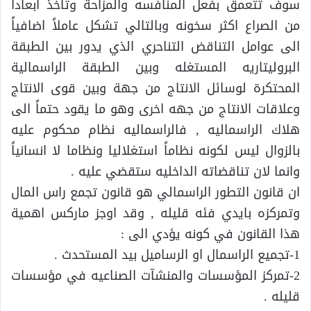
سوف تتعمق بفعل المنافسه والمزاحة وتأخذ ابعاداً
من الصراع اكثر سخونه وبالتالي تشكل عاملاً اضافياً
الى عوامل التناقض التناحري الذي يدور بين الطبقة
البروليتاريه المستغله وبين الطبقة الراسمالية
المحتكرة لوسائل الانتاج من جهة وبين قوى الانتاج
وعلاقات الانتاج من جهه اخرى وهو ما يقود حتماً الى
هلاك الراسماليه , فالراسماليه نظام محكوم عليه
بالزوال ليس لكونه نظاماً استغلاليا ونظاما لا انسانياً
وانما لان تناقضاته الداخليه ستقضي عليه .
ان قانون التطور الراسمالي هو قانون تجمع راس المال
وتمركزه بايدي فئه قليله , وقد اوجز ماركس اهمية
هذا القانون في كونه يؤدي الى :
1-تجميع الراسمال او الرساميل بيد المستحدث .
2-تمركز المؤسسات والمنشآت الصناعيه في مؤسسات
قليله .