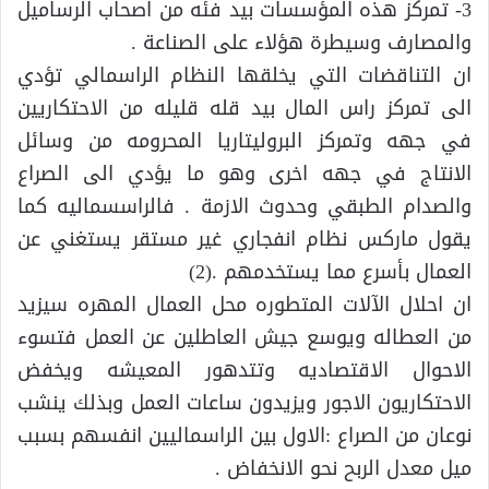
3- تمركز هذه المؤسسات بيد فئه من اصحاب الرساميل
والمصارف وسيطرة هؤلاء على الصناعة .
ان التناقضات التي يخلقها النظام الراسمالي تؤدي
الى تمركز راس المال بيد قله قليله من الاحتكاريين
في جهه وتمركز البروليتاريا المحرومه من وسائل
الانتاج في جهه اخرى وهو ما يؤدي الى الصراع
والصدام الطبقي وحدوث الازمة . فالراسسماليه كما
يقول ماركس نظام انفجاري غير مستقر يستغني عن
العمال بأسرع مما يستخدمهم .(2)
ان احلال الآلات المتطوره محل العمال المهره سيزيد
من العطاله ويوسع جيش العاطلين عن العمل فتسوء
الاحوال الاقتصاديه وتتدهور المعيشه ويخفض
الاحتكاريون الاجور ويزيدون ساعات العمل وبذلك ينشب
نوعان من الصراع :الاول بين الراسماليين انفسهم بسبب
ميل معدل الربح نحو الانخفاض .