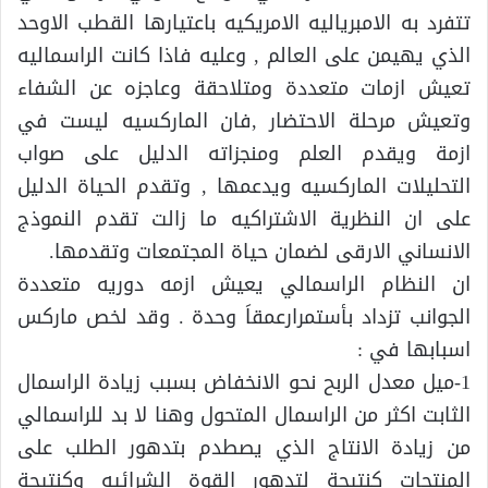
تتفرد به الامبرياليه الامريكيه باعتيارها القطب الاوحد
الذي يهيمن على العالم , وعليه فاذا كانت الراسماليه
تعيش ازمات متعددة ومتلاحقة وعاجزه عن الشفاء
وتعيش مرحلة الاحتضار ,فان الماركسيه ليست في
ازمة ويقدم العلم ومنجزاته الدليل على صواب
التحليلات الماركسيه ويدعمها , وتقدم الحياة الدليل
على ان النظرية الاشتراكيه ما زالت تقدم النموذج
الانساني الارقى لضمان حياة المجتمعات وتقدمها.
ان النظام الراسمالي يعيش ازمه دوريه متعددة
الجوانب تزداد بأستمرارعمقاَ وحدة . وقد لخص ماركس
اسبابها في :
1-ميل معدل الربح نحو الانخفاض بسبب زيادة الراسمال
الثابت اكثر من الراسمال المتحول وهنا لا بد للراسمالي
من زيادة الانتاج الذي يصطدم بتدهور الطلب على
المنتجات كنتيجة لتدهور القوة الشرائيه وكنتيجة