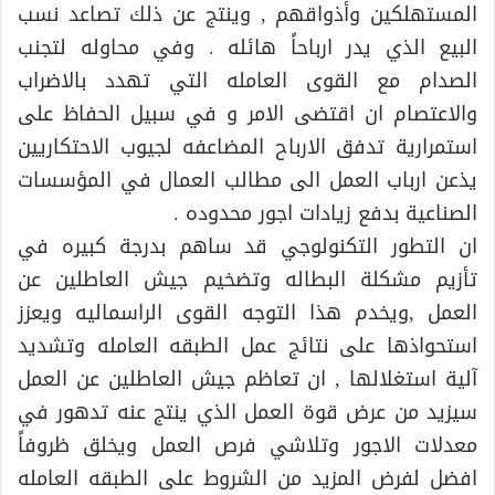
المستهلكين وأذواقهم , وينتج عن ذلك تصاعد نسب
البيع الذي يدر ارباحاً هائله . وفي محاوله لتجنب
الصدام مع القوى العامله التي تهدد بالاضراب
والاعتصام ان اقتضى الامر و في سبيل الحفاظ على
استمرارية تدفق الارباح المضاعفه لجيوب الاحتكاريين
يذعن ارباب العمل الى مطالب العمال في المؤسسات
الصناعية بدفع زيادات اجور محدوده .
ان التطور التكنولوجي قد ساهم بدرجة كبيره في
تأزيم مشكلة البطاله وتضخيم جيش العاطلين عن
العمل ,ويخدم هذا التوجه القوى الراسماليه ويعزز
استحواذها على نتائج عمل الطبقه العامله وتشديد
آلية استغلالها , ان تعاظم جيش العاطلين عن العمل
سيزيد من عرض قوة العمل الذي ينتج عنه تدهور في
معدلات الاجور وتلاشي فرص العمل ويخلق ظروفاً
افضل لفرض المزيد من الشروط على الطبقه العامله