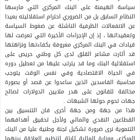
سياسة الهيمنة على البنك المركزي التي مارسها
النظام السابق بل من الضروري احترام استقلاليته بعيدا
عن الانفعالات الظرفية الناشئة عن ضغوط السياسة
وتعقيداتها ، إذ إن الإجراءات الأخيرة التي تعرضت لها
قيادات في البنك المركزي معروفة بكفاءتها ونزاهتها
قد أثارت مشاعر القلق لدى كل وطني حريص على
استقلالية البنك وما قد يترتب عليها من تعطيل دوره
في الحياة الاقتصادية وفي نفس الوقت يتوجب
محاسبة الفاسدين الذين ساعدوا عن قصد أو بصورة
مخالفة للقانون على هدر ملايين الدولارات لصالح
جهات تحوم حولها الشبهات .
هذا من جهة ومن جهة أخرى فان التنسيق بين
القطاعين النقدي والمالي ولأجل تحقيق أهدافهما
التنموية نرى ضرورة تشكيل لجنة وطنية عليا من البنك
المركزي ووزارة المالية ثابتة لتنظيم العلاقة بينهما