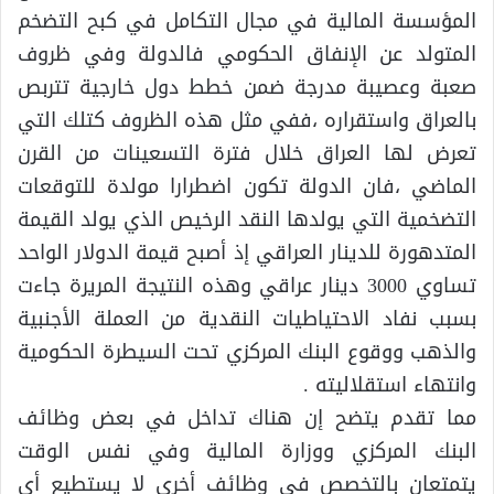
المؤسسة المالية في مجال التكامل في كبح التضخم
المتولد عن الإنفاق الحكومي فالدولة وفي ظروف
صعبة وعصيبة مدرجة ضمن خطط دول خارجية تتربص
بالعراق واستقراره ،ففي مثل هذه الظروف كتلك التي
تعرض لها العراق خلال فترة التسعينات من القرن
الماضي ،فان الدولة تكون اضطرارا مولدة للتوقعات
التضخمية التي يولدها النقد الرخيص الذي يولد القيمة
المتدهورة للدينار العراقي إذ أصبح قيمة الدولار الواحد
تساوي 3000 دينار عراقي وهذه النتيجة المريرة جاءت
بسبب نفاد الاحتياطيات النقدية من العملة الأجنبية
والذهب ووقوع البنك المركزي تحت السيطرة الحكومية
وانتهاء استقلاليته .
مما تقدم يتضح إن هناك تداخل في بعض وظائف
البنك المركزي ووزارة المالية وفي نفس الوقت
يتمتعان بالتخصص في وظائف أخرى لا يستطيع أي