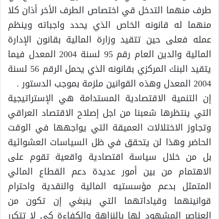
طرف منهما التدخل قي اختصاص الطرف الأخر أذان كلا
منهما له قانونه الخاص الذي يحدد واجباته وينظم
عمله فعلى حين تتقيد وزارة المالية بقانون الإدارة
المالية والدين العام رقم 95 لسنة 2004 المعدل فيما
يتقيد البنك المركزي بقانونه الذي يحمل الرقم 56 لسنة
2004 المعدل وهذه القوانين ملزمة بموجب الدستور .
إن التنمية الاقتصادية المستدامة هي الإستراتيجية
التي ينتظرها شعبنا من اجل إصلاح الاقتصاد العراقي
وتجاوز الاختلالات العميقة التي يواجهها في الوقت
الحاضر وهذا لن يتحقق في ظل السياسات العشوائية
بل من خلال سياسة اقتصادية واقعية تقوم على
الاهتمام من بين أمور عديدة دعم القطاع المالي
المتمثل بدعم مؤسستيه المالية والنقدية واحترام
قوانينهما وقياداتهما التي ينبغي إن تكون من
العناصر المشهود لها بالنزاهة والكفاءة كي لا تتكرر