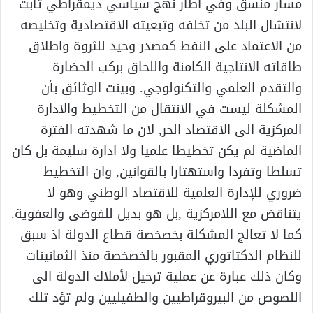
مسار منسق وفي اطار نهج سياسي ديمقراطي ثابت
لانتشال البلد من تخلفه وتبعيته الاقتصادية وتخليصه
من الاعتماد على النفط كمصدر وحيد للثروة واطلاق
طاقاته الانتاجية الكامنة واللحاق بركب الحضارة
والتقدم العلمي والتكنولوجي. وبينت الوثائق بأن
المشكلة ليست في الانتقال من التخطيط والادارة
المركزية الى الاقتصاد الحر, لان ما شهدته الفترة
الماضية لم يكن تخطيطا علميا ولا ادارة سليمة بل كان
تسلطا وتفردا واستهتارا بالقوانين, وان التخطيط
ضروري للإدارة العلمية للاقتصاد الوطني وهو لا
يتناقض مع اللامركزية ,بل هو بديل للفوضى والعفوية.
كما لا تعالج المشكلة بخصخصة قطاع الدولة اذ سبق
للنظام الدكتاتوري المقبور بالخصخصة منذ الثمانينات
وكان ذلك عبارة عن عملية ترحيل لأملاك الدولة الى
اللصوص من البيروقراطيين والطفيليين ولم تؤد تلك