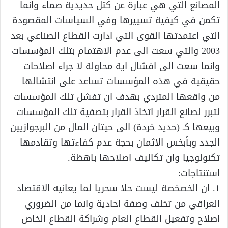
المصانع التي هي عبارة عن كتل حديدية صماء وانما
تكمن في كيفية تسييرها وفي السياسات المقصودة
التي اعتمدتها القوى التي ادارت القطاع الصناعي بعد
2003 والتي سعت الى عدم الاهتمام بتلك المؤسسات
وانما سعت الى افشال اية محاولة لا جراء اصلاحات
حقيقية في هذه المؤسسات تساعد على انتشالها
من واقعها المتردي بهدف ان تفشل تلك المؤسسات
لتبرر لصانع القرار اتخاذ القرار بتصفية تلك المؤسسات
وبيعها كـ (حديد خردة) الى حيتان المال من البرجوازيين
الجدد وبأبخس الاثمان بحجة عدم كفاءتها وتقادمها
تكنولوجيا وان تكاليف اصلاحها باهظة.
استنتاجات:
1. ان الخصخصة ليست حلا سحريا لما يعانيه الاقتصاد
العراقي من تخلف وصفة احادية وانما من الضروري
اصلاح وتفعيل القطاع العام وشراكة القطاع الخاص